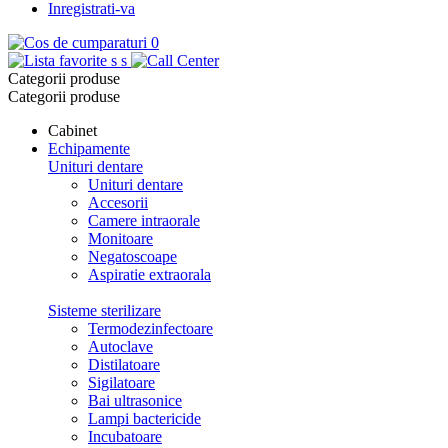
Inregistrati-va
0
s
s
Categorii produse
Categorii produse
Cabinet
Echipamente
Unituri dentare
Unituri dentare
Accesorii
Camere intraorale
Monitoare
Negatoscoape
Aspiratie extraorala
Sisteme sterilizare
Termodezinfectoare
Autoclave
Distilatoare
Sigilatoare
Bai ultrasonice
Lampi bactericide
Incubatoare