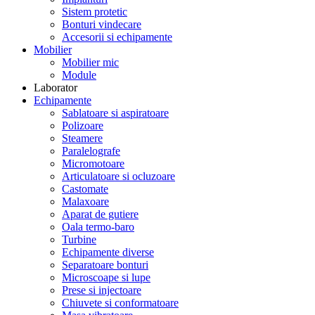
Sistem protetic
Bonturi vindecare
Accesorii si echipamente
Mobilier
Mobilier mic
Module
Laborator
Echipamente
Sablatoare si aspiratoare
Polizoare
Steamere
Paralelografe
Micromotoare
Articulatoare si ocluzoare
Castomate
Malaxoare
Aparat de gutiere
Oala termo-baro
Turbine
Echipamente diverse
Separatoare bonturi
Microscoape si lupe
Prese si injectoare
Chiuvete si conformatoare