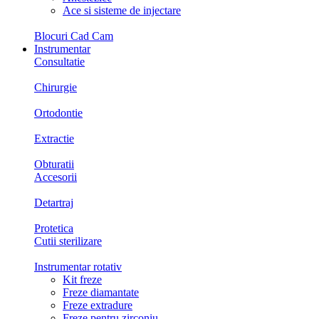
Ace si sisteme de injectare
Blocuri Cad Cam
Instrumentar
Consultatie
Chirurgie
Ortodontie
Extractie
Obturatii
Accesorii
Detartraj
Protetica
Cutii sterilizare
Instrumentar rotativ
Kit freze
Freze diamantate
Freze extradure
Freze pentru zirconiu