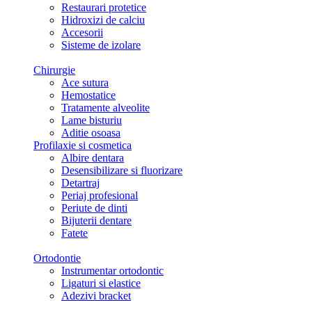
Restaurari protetice
Hidroxizi de calciu
Accesorii
Sisteme de izolare
Chirurgie
Ace sutura
Hemostatice
Tratamente alveolite
Lame bisturiu
Aditie osoasa
Profilaxie si cosmetica
Albire dentara
Desensibilizare si fluorizare
Detartraj
Periaj profesional
Periute de dinti
Bijuterii dentare
Fatete
Ortodontie
Instrumentar ortodontic
Ligaturi si elastice
Adezivi bracket