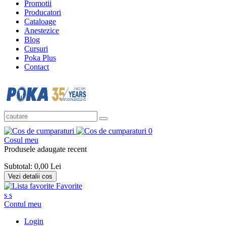
Promotii
Producatori
Cataloage
Anestezice
Blog
Cursuri
Poka Plus
Contact
0
Cosul meu
Produsele adaugate recent
Subtotal:
0,00 Lei
Vezi detalii cos
Favorite
s
s
Contul meu
Login