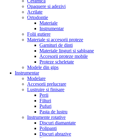
Ceramica
Opaquere si adezivi
Acrilate
Ortodontie
Materiale
Instrumentar
Folii gutiere
Materiale si accesorii proteze
Garnituri de dinti
Materiale linguri si sabloane
Accesorii proteze mobile
Proteze scheletate
Modele din gips
Instrumentar
Modelare
Accesorii prelucrare
Lustruire si finisare
Perii
Filturi
Pufuri
Pasta de lustru
Instrumente rotative
Discuri diamantate
Polipanti
Discuri abrazive