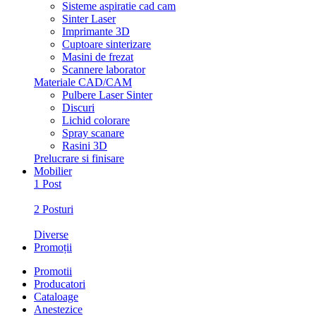
Sisteme aspiratie cad cam
Sinter Laser
Imprimante 3D
Cuptoare sinterizare
Masini de frezat
Scannere laborator
Materiale CAD/CAM
Pulbere Laser Sinter
Discuri
Lichid colorare
Spray scanare
Rasini 3D
Prelucrare si finisare
Mobilier
1 Post
2 Posturi
Diverse
Promoții
Promotii
Producatori
Cataloage
Anestezice