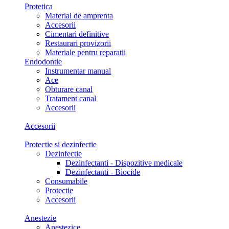
Protetica
Material de amprenta
Accesorii
Cimentari definitive
Restaurari provizorii
Materiale pentru reparatii
Endodontie
Instrumentar manual
Ace
Obturare canal
Tratament canal
Accesorii
Accesorii
Protectie si dezinfectie
Dezinfectie
Dezinfectanti - Dispozitive medicale
Dezinfectanti - Biocide
Consumabile
Protectie
Accesorii
Anestezie
Anestezice