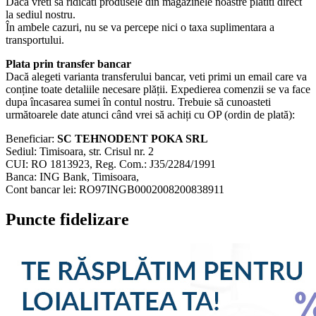
Dacă vreti să ridicati produsele din magazinele noastre platiti direct
la sediul nostru.
În ambele cazuri, nu se va percepe nici o taxa suplimentara a
transportului.
Plata prin transfer bancar
Dacă alegeti varianta transferului bancar, veti primi un email care va
conține toate detaliile necesare plății. Expedierea comenzii se va face
dupa încasarea sumei în contul nostru. Trebuie să cunoasteti
următoarele date atunci când vrei să achiți cu OP (ordin de plată):
Beneficiar:
SC TEHNODENT POKA SRL
Sediul: Timisoara, str. Crisul nr. 2
CUI: RO 1813923, Reg. Com.: J35/2284/1991
Banca: ING Bank, Timisoara,
Cont bancar lei: RO97INGB0002008200838911
Puncte fidelizare