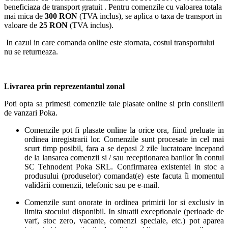
beneficiaza de transport gratuit . Pentru comenzile cu valoarea totala
mai mica de
300 RON
(TVA inclus), se aplica o taxa de transport in
valoare de
25 RON
(TVA inclus).
In cazul in care comanda online este stornata, costul transportului
nu se returneaza.
Livrarea prin reprezentantul zonal
Poti opta sa primesti comenzile tale plasate online si prin consilierii
de vanzari Poka.
Comenzile pot fi plasate online la orice ora, fiind preluate in
ordinea inregistrarii lor. Comenzile sunt procesate in cel mai
scurt timp posibil, fara a se depasi 2 zile lucratoare incepand
de la lansarea comenzii si / sau receptionarea banilor în contul
SC Tehnodent Poka SRL. Confirmarea existentei in stoc a
produsului (produselor) comandat(e) este facuta îi momentul
validării comenzii, telefonic sau pe e-mail.
Comenzile sunt onorate in ordinea primirii lor si exclusiv in
limita stocului disponibil. In situatii exceptionale (perioade de
varf, stoc zero, vacante, comenzi speciale, etc.) pot aparea