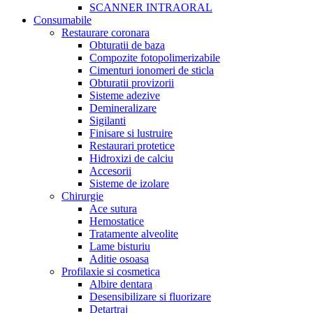
SCANNER INTRAORAL
Consumabile
Restaurare coronara
Obturatii de baza
Compozite fotopolimerizabile
Cimenturi ionomeri de sticla
Obturatii provizorii
Sisteme adezive
Demineralizare
Sigilanti
Finisare si lustruire
Restaurari protetice
Hidroxizi de calciu
Accesorii
Sisteme de izolare
Chirurgie
Ace sutura
Hemostatice
Tratamente alveolite
Lame bisturiu
Aditie osoasa
Profilaxie si cosmetica
Albire dentara
Desensibilizare si fluorizare
Detartraj