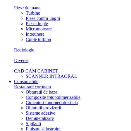
Piese de mana
Turbine
Piese contra-unghi
Piese drepte
Micromotoare
Intretinere
Cuple turbina
Radiologie
Diverse
CAD CAM CABINET
SCANNER INTRAORAL
Consumabile
Restaurare coronara
Obturatii de baza
Compozite fotopolimerizabile
Cimenturi ionomeri de sticla
Obturatii provizorii
Sisteme adezive
Demineralizare
Sigilanti
Finisare si lustruire