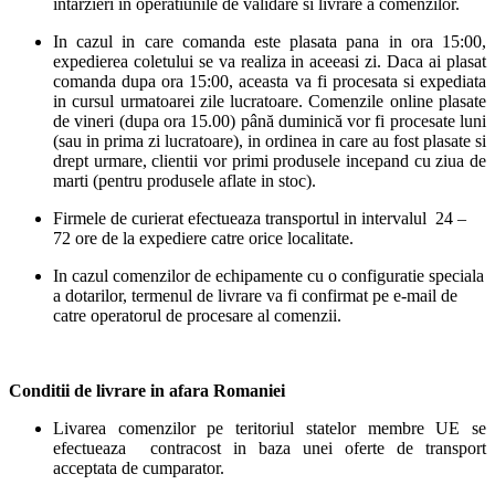
intarzieri in operatiunile de validare si livrare a comenzilor.
In cazul in care comanda este plasata pana in ora 15:00,
expedierea coletului se va realiza in aceeasi zi. Daca ai plasat
comanda dupa ora 15:00, aceasta va fi procesata si expediata
in cursul urmatoarei zile lucratoare. Comenzile online plasate
de vineri (dupa ora 15.00) până duminică vor fi procesate luni
(sau in prima zi lucratoare), in ordinea in care au fost plasate si
drept urmare, clientii vor primi produsele incepand cu ziua de
marti (pentru produsele aflate in stoc).
Firmele de curierat efectueaza transportul in intervalul 24 –
72 ore de la expediere catre orice localitate.
In cazul comenzilor de echipamente cu o configuratie speciala
a dotarilor, termenul de livrare va fi confirmat pe e-mail de
catre operatorul de procesare al comenzii.
Conditii de livrare in afara Romaniei
Livarea comenzilor pe teritoriul statelor membre UE se
efectueaza contracost in baza unei oferte de transport
acceptata de cumparator.