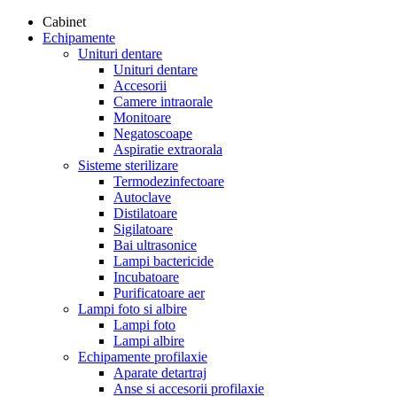
Cabinet
Echipamente
Unituri dentare
Unituri dentare
Accesorii
Camere intraorale
Monitoare
Negatoscoape
Aspiratie extraorala
Sisteme sterilizare
Termodezinfectoare
Autoclave
Distilatoare
Sigilatoare
Bai ultrasonice
Lampi bactericide
Incubatoare
Purificatoare aer
Lampi foto si albire
Lampi foto
Lampi albire
Echipamente profilaxie
Aparate detartraj
Anse si accesorii profilaxie