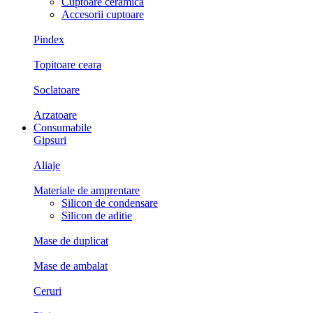
Cuptoare ceramica
Accesorii cuptoare
Pindex
Topitoare ceara
Soclatoare
Arzatoare
Consumabile
Gipsuri
Aliaje
Materiale de amprentare
Silicon de condensare
Silicon de aditie
Mase de duplicat
Mase de ambalat
Ceruri