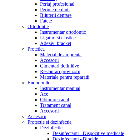
Periaj profesional
Periute de dinti
Bijuterii dentare
Fatete
Ortodontie
Instrumentar ortodontic
Ligaturi si elastice
Adezivi bracket
Protetica
Material de amprenta
Accesorii
Cimentari definitive
Restaurari provizorii
Materiale pentru reparatii
Endodontie
Instrumentar manual
Ace
Obturare canal
Tratament canal
Accesorii
Accesorii
Protectie si dezinfectie
Dezinfectie
Dezinfectanti - Dispozitive medicale
Dezinfectanti - Biocide