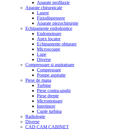
Aparate profilaxie
Aparate chirurgicale
Lasere
Fiziodispensere
Aparate piezochirurgie
Echipamente endodontice
Endomotoare
Apex locator
Echipamente obturare
Microscoape
Lupe
Diverse
Compresoare si aspiratoare
Compresoare
Pompe aspiratie
Piese de mana
Turbine
Piese contra-unghi
Piese drepte
Micromotoare
Intretinere
Cuple turbina
Radiologie
Diverse
CAD CAM CABINET