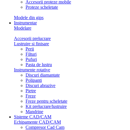
Accesorii proteze mobile
Proteze scheletate
Modele din gips
Instrumentar
Modelare
Accesorii prelucrare
Lustruire si finisare
Perii
Filturi
Pufuri
Pasta de lustru
Instrumente rotative
Discuri diamantate
Polipanti
Discuri abrazive
Pietre
Freze
Freze pentru scheletate
Kit prelucrare/lustruire
Mandrine
Sisteme CAD/CAM
Echipamente CAD/CAM
Compresor Cad Cam