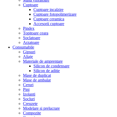
Masa vibratoare
Cuptoare
Cuptoare incalzire
Cuptoare fotopolimerizare
Cuptoare ceramica
Accesorii cuptoare
Pindex
Topitoare ceara
Soclatoare
Arzatoare
Consumabile
Gipsuri
Aliaje
Materiale de amprentare
Silicon de condensare
Silicon de aditie
Mase de duplicat
Mase de ambalat
Ceruri
Pini
Izolanti
Socluri
Creuzete
Modelare si prelucrare
Compozite