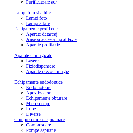
Purificatoare aer
Lampi foto si albire
Lampi foto
Lampi albire
Echipamente profilaxie
Aparate detartraj
Anse si accesorii profilaxie
Aparate profilaxie
Aparate chirurgicale
Lasere
Fiziodispensere
Aparate piezochirurgie
Echipamente endodontice
Endomotoare
Apex locator
Echipamente obturare
Microscoape
Lupe
Diverse
Compresoare si aspiratoare
Compresoare
Pompe aspiratie