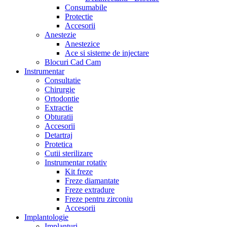
Consumabile
Protectie
Accesorii
Anestezie
Anestezice
Ace si sisteme de injectare
Blocuri Cad Cam
Instrumentar
Consultatie
Chirurgie
Ortodontie
Extractie
Obturatii
Accesorii
Detartraj
Protetica
Cutii sterilizare
Instrumentar rotativ
Kit freze
Freze diamantate
Freze extradure
Freze pentru zirconiu
Accesorii
Implantologie
Implanturi