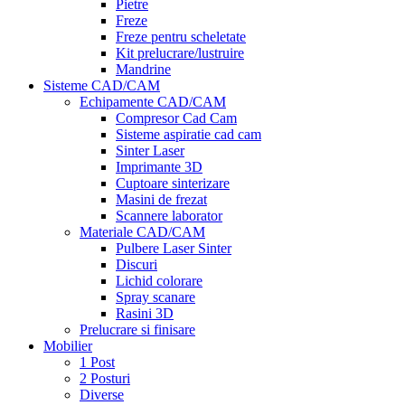
Pietre
Freze
Freze pentru scheletate
Kit prelucrare/lustruire
Mandrine
Sisteme CAD/CAM
Echipamente CAD/CAM
Compresor Cad Cam
Sisteme aspiratie cad cam
Sinter Laser
Imprimante 3D
Cuptoare sinterizare
Masini de frezat
Scannere laborator
Materiale CAD/CAM
Pulbere Laser Sinter
Discuri
Lichid colorare
Spray scanare
Rasini 3D
Prelucrare si finisare
Mobilier
1 Post
2 Posturi
Diverse