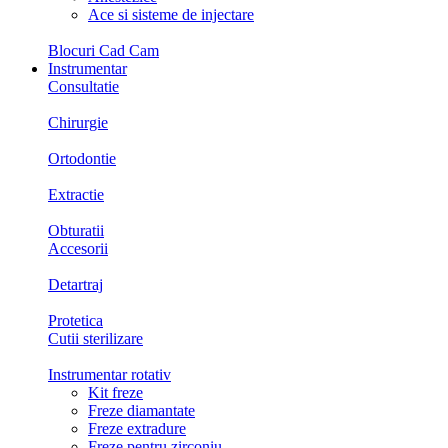
Ace si sisteme de injectare
Blocuri Cad Cam
Instrumentar
Consultatie
Chirurgie
Ortodontie
Extractie
Obturatii
Accesorii
Detartraj
Protetica
Cutii sterilizare
Instrumentar rotativ
Kit freze
Freze diamantate
Freze extradure
Freze pentru zirconiu