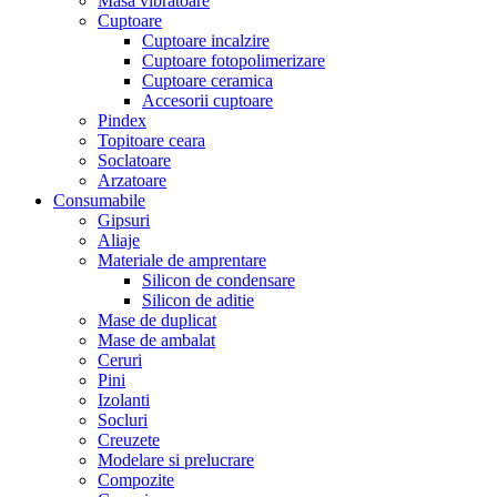
Masa vibratoare
Cuptoare
Cuptoare incalzire
Cuptoare fotopolimerizare
Cuptoare ceramica
Accesorii cuptoare
Pindex
Topitoare ceara
Soclatoare
Arzatoare
Consumabile
Gipsuri
Aliaje
Materiale de amprentare
Silicon de condensare
Silicon de aditie
Mase de duplicat
Mase de ambalat
Ceruri
Pini
Izolanti
Socluri
Creuzete
Modelare si prelucrare
Compozite