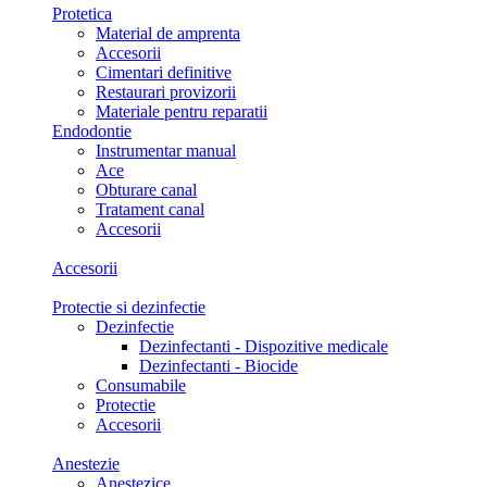
Protetica
Material de amprenta
Accesorii
Cimentari definitive
Restaurari provizorii
Materiale pentru reparatii
Endodontie
Instrumentar manual
Ace
Obturare canal
Tratament canal
Accesorii
Accesorii
Protectie si dezinfectie
Dezinfectie
Dezinfectanti - Dispozitive medicale
Dezinfectanti - Biocide
Consumabile
Protectie
Accesorii
Anestezie
Anestezice