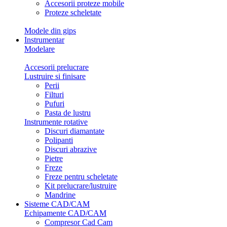
Accesorii proteze mobile
Proteze scheletate
Modele din gips
Instrumentar
Modelare
Accesorii prelucrare
Lustruire si finisare
Perii
Filturi
Pufuri
Pasta de lustru
Instrumente rotative
Discuri diamantate
Polipanti
Discuri abrazive
Pietre
Freze
Freze pentru scheletate
Kit prelucrare/lustruire
Mandrine
Sisteme CAD/CAM
Echipamente CAD/CAM
Compresor Cad Cam