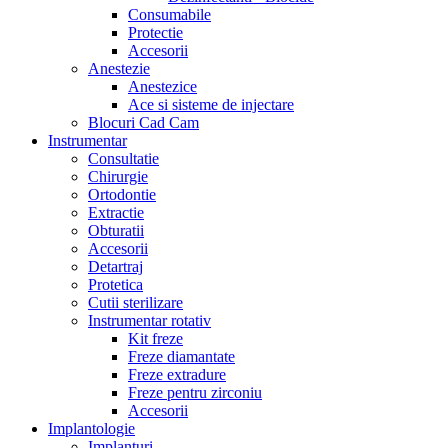
Consumabile
Protectie
Accesorii
Anestezie
Anestezice
Ace si sisteme de injectare
Blocuri Cad Cam
Instrumentar
Consultatie
Chirurgie
Ortodontie
Extractie
Obturatii
Accesorii
Detartraj
Protetica
Cutii sterilizare
Instrumentar rotativ
Kit freze
Freze diamantate
Freze extradure
Freze pentru zirconiu
Accesorii
Implantologie
Implanturi