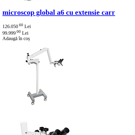
microscop global a6 cu extensie carr
60
126.050
Lei
00
99.999
Lei
Adaugă în coș