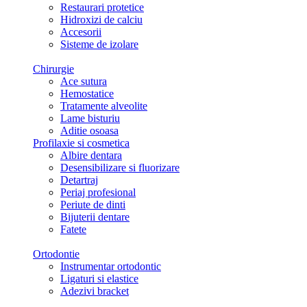
Restaurari protetice
Hidroxizi de calciu
Accesorii
Sisteme de izolare
Chirurgie
Ace sutura
Hemostatice
Tratamente alveolite
Lame bisturiu
Aditie osoasa
Profilaxie si cosmetica
Albire dentara
Desensibilizare si fluorizare
Detartraj
Periaj profesional
Periute de dinti
Bijuterii dentare
Fatete
Ortodontie
Instrumentar ortodontic
Ligaturi si elastice
Adezivi bracket