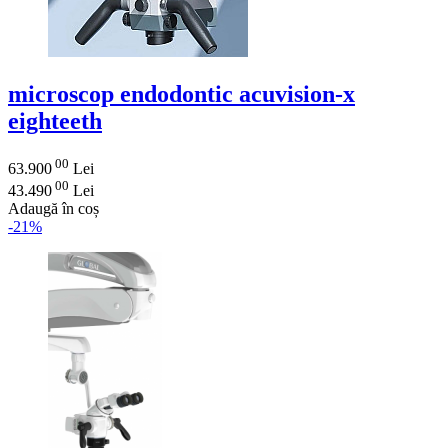
microscop endodontic acuvision-x
eighteeth
00
63.900
Lei
00
43.490
Lei
Adaugă în coș
-21%