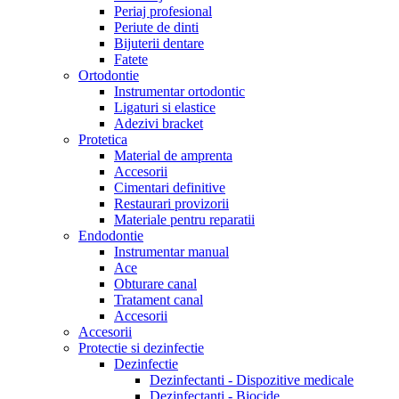
Periaj profesional
Periute de dinti
Bijuterii dentare
Fatete
Ortodontie
Instrumentar ortodontic
Ligaturi si elastice
Adezivi bracket
Protetica
Material de amprenta
Accesorii
Cimentari definitive
Restaurari provizorii
Materiale pentru reparatii
Endodontie
Instrumentar manual
Ace
Obturare canal
Tratament canal
Accesorii
Accesorii
Protectie si dezinfectie
Dezinfectie
Dezinfectanti - Dispozitive medicale
Dezinfectanti - Biocide