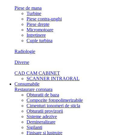
Piese de mana
Turbine
Piese contra-unghi
Piese drepte
Micromotoare
Intretinere
Cuple turbina
Radiologie
Diverse
CAD CAM CABINET
SCANNER INTRAORAL
Consumabile
Restaurare coronara
Obturatii de baza
Compozite fotopolimerizabile
Cimenturi ionomeri de sticla
Obturatii provizorii
Sisteme adezive
Demineralizare
Sigilanti
Finisare si lustruire