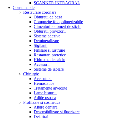
SCANNER INTRAORAL
Consumabile
Restaurare coronara
Obturatii de baza
Compozite fotopolimerizabile
Cimenturi ionomeri de sticla
Obturatii provizorii
Sisteme adezive
Demineralizare
Sigilanti
Finisare si lustruire
Restaurari protetice
Hidroxizi de calciu
Accesorii
Sisteme de izolare
Chirurgie
Ace sutura
Hemostatice
Tratamente alveolite
Lame bisturiu
Aditie osoasa
Profilaxie si cosmetica
Albire dentara
Desensibilizare si fluorizare
Detartraj