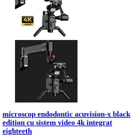
microscop endodontic acuvision-x black
edition cu sistem video 4k integrat
eighteeth