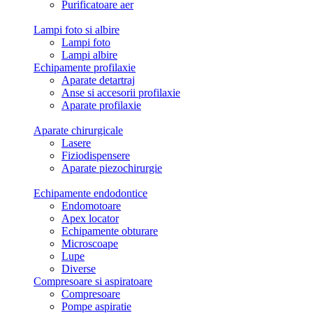
Purificatoare aer
Lampi foto si albire
Lampi foto
Lampi albire
Echipamente profilaxie
Aparate detartraj
Anse si accesorii profilaxie
Aparate profilaxie
Aparate chirurgicale
Lasere
Fiziodispensere
Aparate piezochirurgie
Echipamente endodontice
Endomotoare
Apex locator
Echipamente obturare
Microscoape
Lupe
Diverse
Compresoare si aspiratoare
Compresoare
Pompe aspiratie