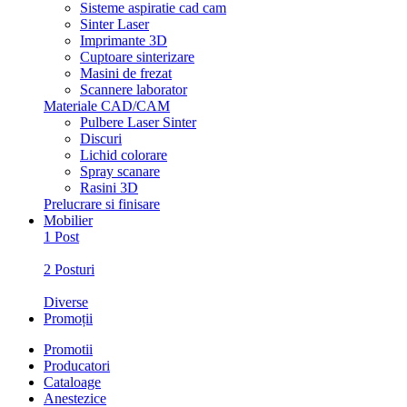
Sisteme aspiratie cad cam
Sinter Laser
Imprimante 3D
Cuptoare sinterizare
Masini de frezat
Scannere laborator
Materiale CAD/CAM
Pulbere Laser Sinter
Discuri
Lichid colorare
Spray scanare
Rasini 3D
Prelucrare si finisare
Mobilier
1 Post
2 Posturi
Diverse
Promoții
Promotii
Producatori
Cataloage
Anestezice