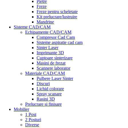
Pietre
Freze
Freze pentru scheletate
Kit prelucrare/lustruire
Mandrine
Sisteme CAD/CAM
Echipamente CAD/CAM
Compresor Cad Cam
Sisteme aspiratie cad cam
Sinter Laser
Imprimante 3D
Cuptoare sinterizare
Masini de frezat
Scannere laborator
Materiale CAD/CAM
Pulbere Laser Sinter
Discuri
Lichid colorare
Spray scanare
Rasini 3D
Prelucrare si finisare
Mobilier
1 Post
2 Posturi
Diverse