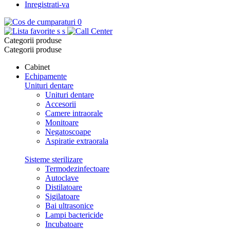
Inregistrati-va
0
s
s
Categorii produse
Categorii produse
Cabinet
Echipamente
Unituri dentare
Unituri dentare
Accesorii
Camere intraorale
Monitoare
Negatoscoape
Aspiratie extraorala
Sisteme sterilizare
Termodezinfectoare
Autoclave
Distilatoare
Sigilatoare
Bai ultrasonice
Lampi bactericide
Incubatoare