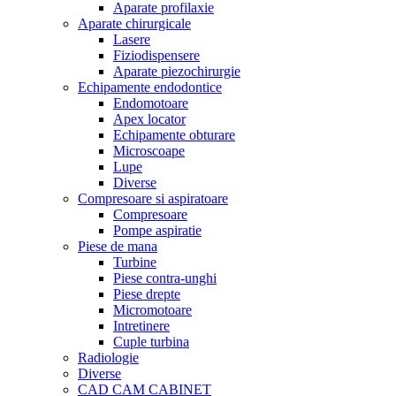
Aparate profilaxie
Aparate chirurgicale
Lasere
Fiziodispensere
Aparate piezochirurgie
Echipamente endodontice
Endomotoare
Apex locator
Echipamente obturare
Microscoape
Lupe
Diverse
Compresoare si aspiratoare
Compresoare
Pompe aspiratie
Piese de mana
Turbine
Piese contra-unghi
Piese drepte
Micromotoare
Intretinere
Cuple turbina
Radiologie
Diverse
CAD CAM CABINET