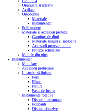
Ceramica
Opaquere si adezivi
Acrilate
Ortodontie
Materiale
Instrumentar
Folii gutiere
Materiale si accesorii proteze
Garnituri de dinti
Materiale linguri si sabloane
Accesorii proteze mobile
Proteze scheletate
Modele din gips
Instrumentar
Modelare
Accesorii prelucrare
Lustruire si finisare
Perii
Filturi
Pufuri
Pasta de lustru
Instrumente rotative
Discuri diamantate
Polipanti
Discuri abrazive