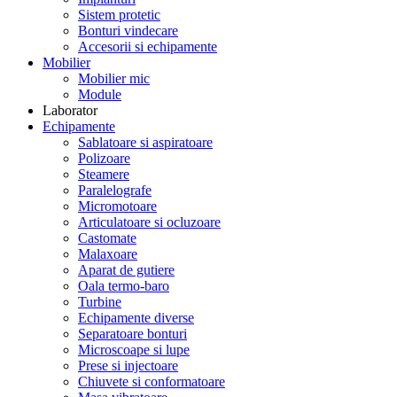
Sistem protetic
Bonturi vindecare
Accesorii si echipamente
Mobilier
Mobilier mic
Module
Laborator
Echipamente
Sablatoare si aspiratoare
Polizoare
Steamere
Paralelografe
Micromotoare
Articulatoare si ocluzoare
Castomate
Malaxoare
Aparat de gutiere
Oala termo-baro
Turbine
Echipamente diverse
Separatoare bonturi
Microscoape si lupe
Prese si injectoare
Chiuvete si conformatoare