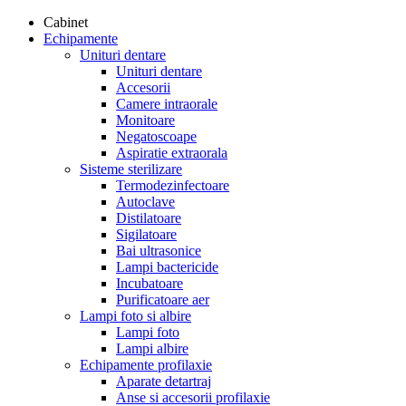
Cabinet
Echipamente
Unituri dentare
Unituri dentare
Accesorii
Camere intraorale
Monitoare
Negatoscoape
Aspiratie extraorala
Sisteme sterilizare
Termodezinfectoare
Autoclave
Distilatoare
Sigilatoare
Bai ultrasonice
Lampi bactericide
Incubatoare
Purificatoare aer
Lampi foto si albire
Lampi foto
Lampi albire
Echipamente profilaxie
Aparate detartraj
Anse si accesorii profilaxie