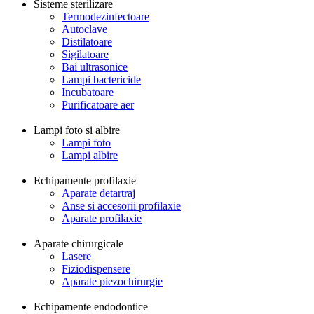
Sisteme sterilizare
Termodezinfectoare
Autoclave
Distilatoare
Sigilatoare
Bai ultrasonice
Lampi bactericide
Incubatoare
Purificatoare aer
Lampi foto si albire
Lampi foto
Lampi albire
Echipamente profilaxie
Aparate detartraj
Anse si accesorii profilaxie
Aparate profilaxie
Aparate chirurgicale
Lasere
Fiziodispensere
Aparate piezochirurgie
Echipamente endodontice