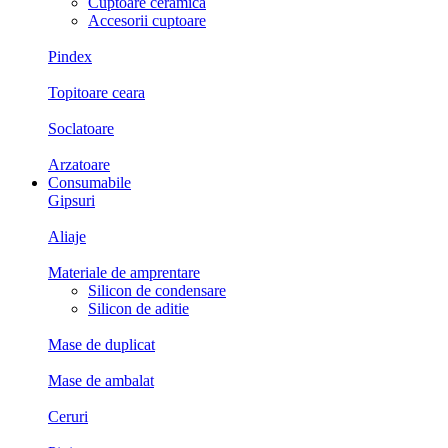
Cuptoare ceramica
Accesorii cuptoare
Pindex
Topitoare ceara
Soclatoare
Arzatoare
Consumabile
Gipsuri
Aliaje
Materiale de amprentare
Silicon de condensare
Silicon de aditie
Mase de duplicat
Mase de ambalat
Ceruri