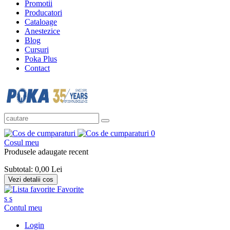
Promotii
Producatori
Cataloage
Anestezice
Blog
Cursuri
Poka Plus
Contact
0
Cosul meu
Produsele adaugate recent
Subtotal:
0,00 Lei
Vezi detalii cos
Favorite
s
s
Contul meu
Login