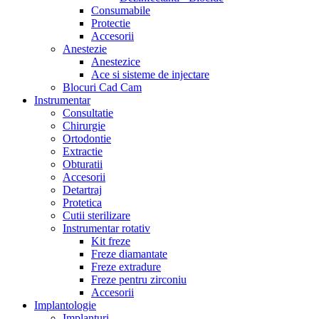
Consumabile
Protectie
Accesorii
Anestezie
Anestezice
Ace si sisteme de injectare
Blocuri Cad Cam
Instrumentar
Consultatie
Chirurgie
Ortodontie
Extractie
Obturatii
Accesorii
Detartraj
Protetica
Cutii sterilizare
Instrumentar rotativ
Kit freze
Freze diamantate
Freze extradure
Freze pentru zirconiu
Accesorii
Implantologie
Implanturi