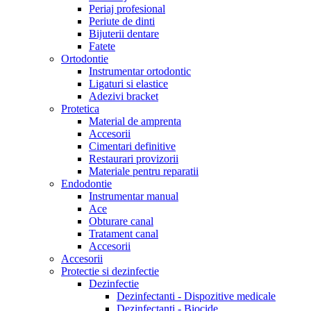
Periaj profesional
Periute de dinti
Bijuterii dentare
Fatete
Ortodontie
Instrumentar ortodontic
Ligaturi si elastice
Adezivi bracket
Protetica
Material de amprenta
Accesorii
Cimentari definitive
Restaurari provizorii
Materiale pentru reparatii
Endodontie
Instrumentar manual
Ace
Obturare canal
Tratament canal
Accesorii
Accesorii
Protectie si dezinfectie
Dezinfectie
Dezinfectanti - Dispozitive medicale
Dezinfectanti - Biocide