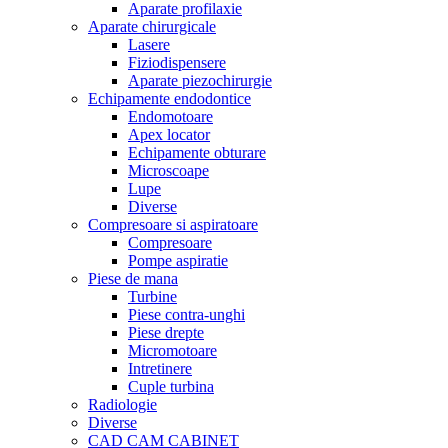
Aparate profilaxie
Aparate chirurgicale
Lasere
Fiziodispensere
Aparate piezochirurgie
Echipamente endodontice
Endomotoare
Apex locator
Echipamente obturare
Microscoape
Lupe
Diverse
Compresoare si aspiratoare
Compresoare
Pompe aspiratie
Piese de mana
Turbine
Piese contra-unghi
Piese drepte
Micromotoare
Intretinere
Cuple turbina
Radiologie
Diverse
CAD CAM CABINET