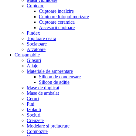
Masa vibratoare
Cuptoare
Cuptoare incalzire
Cuptoare fotopolimerizare
Cuptoare ceramica
Accesorii cuptoare
Pindex
Topitoare ceara
Soclatoare
Arzatoare
Consumabile
Gipsuri
Aliaje
Materiale de amprentare
Silicon de condensare
Silicon de aditie
Mase de duplicat
Mase de ambalat
Ceruri
Pini
Izolanti
Socluri
Creuzete
Modelare si prelucrare
Compozite