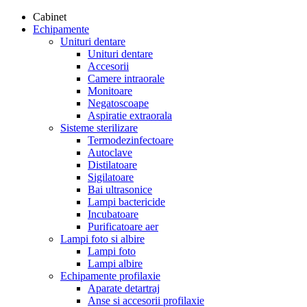
Cabinet
Echipamente
Unituri dentare
Unituri dentare
Accesorii
Camere intraorale
Monitoare
Negatoscoape
Aspiratie extraorala
Sisteme sterilizare
Termodezinfectoare
Autoclave
Distilatoare
Sigilatoare
Bai ultrasonice
Lampi bactericide
Incubatoare
Purificatoare aer
Lampi foto si albire
Lampi foto
Lampi albire
Echipamente profilaxie
Aparate detartraj
Anse si accesorii profilaxie