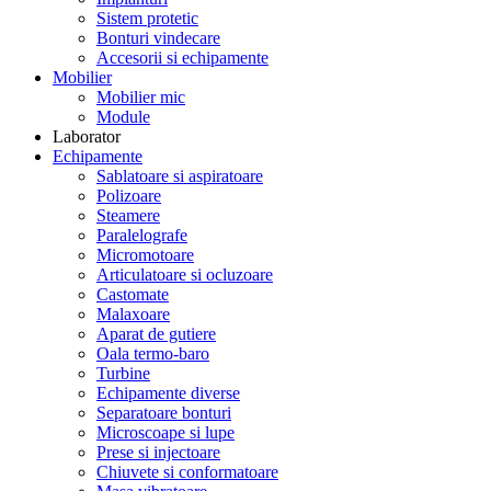
Sistem protetic
Bonturi vindecare
Accesorii si echipamente
Mobilier
Mobilier mic
Module
Laborator
Echipamente
Sablatoare si aspiratoare
Polizoare
Steamere
Paralelografe
Micromotoare
Articulatoare si ocluzoare
Castomate
Malaxoare
Aparat de gutiere
Oala termo-baro
Turbine
Echipamente diverse
Separatoare bonturi
Microscoape si lupe
Prese si injectoare
Chiuvete si conformatoare