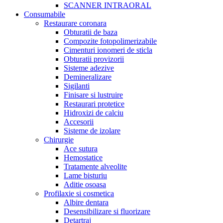
SCANNER INTRAORAL
Consumabile
Restaurare coronara
Obturatii de baza
Compozite fotopolimerizabile
Cimenturi ionomeri de sticla
Obturatii provizorii
Sisteme adezive
Demineralizare
Sigilanti
Finisare si lustruire
Restaurari protetice
Hidroxizi de calciu
Accesorii
Sisteme de izolare
Chirurgie
Ace sutura
Hemostatice
Tratamente alveolite
Lame bisturiu
Aditie osoasa
Profilaxie si cosmetica
Albire dentara
Desensibilizare si fluorizare
Detartraj