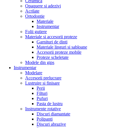
Ceramica
Opaquere si adezivi
Acrilate
Ortodontie
Materiale
Instrumentar
Folii gutiere
Materiale si accesorii proteze
Garnituri de dinti
Materiale linguri si sabloane
Accesorii proteze mobile
Proteze scheletate
Modele din gips
Instrumentar
Modelare
Accesorii prelucrare
Lustruire si finisare
Perii
Filturi
Pufuri
Pasta de lustru
Instrumente rotative
Discuri diamantate
Polipanti
Discuri abrazive