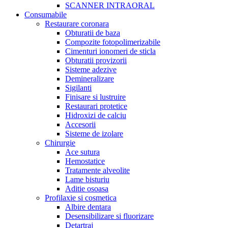
SCANNER INTRAORAL
Consumabile
Restaurare coronara
Obturatii de baza
Compozite fotopolimerizabile
Cimenturi ionomeri de sticla
Obturatii provizorii
Sisteme adezive
Demineralizare
Sigilanti
Finisare si lustruire
Restaurari protetice
Hidroxizi de calciu
Accesorii
Sisteme de izolare
Chirurgie
Ace sutura
Hemostatice
Tratamente alveolite
Lame bisturiu
Aditie osoasa
Profilaxie si cosmetica
Albire dentara
Desensibilizare si fluorizare
Detartraj