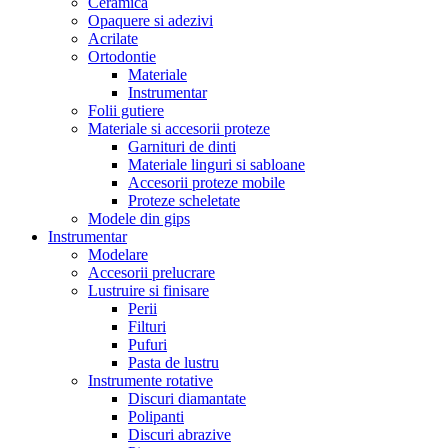
Ceramica
Opaquere si adezivi
Acrilate
Ortodontie
Materiale
Instrumentar
Folii gutiere
Materiale si accesorii proteze
Garnituri de dinti
Materiale linguri si sabloane
Accesorii proteze mobile
Proteze scheletate
Modele din gips
Instrumentar
Modelare
Accesorii prelucrare
Lustruire si finisare
Perii
Filturi
Pufuri
Pasta de lustru
Instrumente rotative
Discuri diamantate
Polipanti
Discuri abrazive