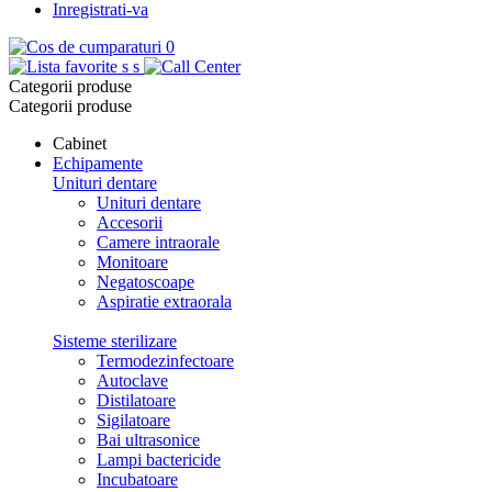
Inregistrati-va
0
s
s
Categorii produse
Categorii produse
Cabinet
Echipamente
Unituri dentare
Unituri dentare
Accesorii
Camere intraorale
Monitoare
Negatoscoape
Aspiratie extraorala
Sisteme sterilizare
Termodezinfectoare
Autoclave
Distilatoare
Sigilatoare
Bai ultrasonice
Lampi bactericide
Incubatoare