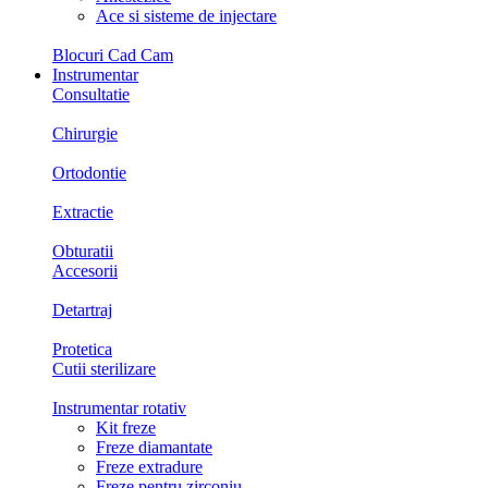
Ace si sisteme de injectare
Blocuri Cad Cam
Instrumentar
Consultatie
Chirurgie
Ortodontie
Extractie
Obturatii
Accesorii
Detartraj
Protetica
Cutii sterilizare
Instrumentar rotativ
Kit freze
Freze diamantate
Freze extradure
Freze pentru zirconiu