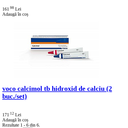
98
161
Lei
Adaugă în coș
voco calcimol tb hidroxid de calciu (2
buc./set)
12
171
Lei
Adaugă în coș
Rezultate 1 - 6 din 6.