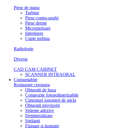
Piese de mana
Turbine
Piese contra-unghi
Piese drepte
Micromotoare
Intretinere
Cuple turbina
Radiologie
Diverse
CAD CAM CABINET
SCANNER INTRAORAL
Consumabile
Restaurare coronara
Obturatii de baza
Compozite fotopolimerizabile
Cimenturi ionomeri de sticla
Obturatii provizorii
Sisteme adezive
Demineralizare
Sigilanti
Finisare si lustruire