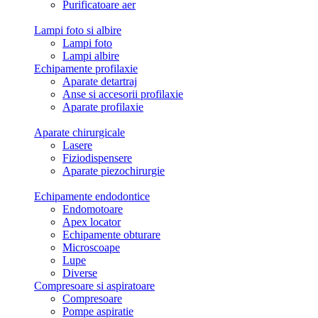
Purificatoare aer
Lampi foto si albire
Lampi foto
Lampi albire
Echipamente profilaxie
Aparate detartraj
Anse si accesorii profilaxie
Aparate profilaxie
Aparate chirurgicale
Lasere
Fiziodispensere
Aparate piezochirurgie
Echipamente endodontice
Endomotoare
Apex locator
Echipamente obturare
Microscoape
Lupe
Diverse
Compresoare si aspiratoare
Compresoare
Pompe aspiratie