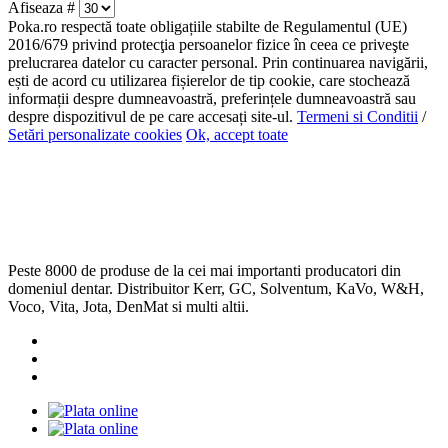
Afiseaza #
Poka.ro respectă toate obligațiile stabilte de Regulamentul (UE)
2016/679 privind protecţia persoanelor fizice în ceea ce priveşte
prelucrarea datelor cu caracter personal. Prin continuarea navigării,
ești de acord cu utilizarea fișierelor de tip cookie, care stochează
informații despre dumneavoastră, preferințele dumneavoastră sau
despre dispozitivul de pe care accesați site-ul.
Termeni si Conditii
/
Setări personalizate cookies
Ok, accept toate
Peste 8000 de produse de la cei mai importanti producatori din
domeniul dentar. Distribuitor Kerr, GC, Solventum, KaVo, W&H,
Voco, Vita, Jota, DenMat si multi altii.