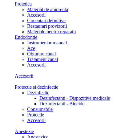
Protetica
Material de amprenta
Accesorii
Cimentari definitive
Restaurari provizorii
Materiale pentru reparatii
Endodontie
Instrumentar manual
Ace
Obturare canal
Tratament canal
Accesorii
Accesorii
Protectie si dezinfectie
Dezinfectie
Dezinfectanti - Dispozitive medicale
Dezinfectanti - Biocide
Consumabile
Protectie
Accesorii
Anestezie
Anestezice