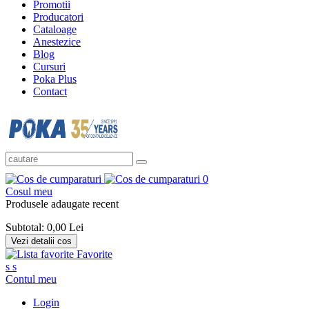
Promotii
Producatori
Cataloage
Anestezice
Blog
Cursuri
Poka Plus
Contact
0
Cosul meu
Produsele adaugate recent
Subtotal:
0,00 Lei
Vezi detalii cos
Favorite
s
s
Contul meu
Login