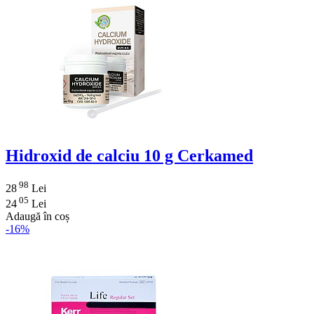
Hidroxid de calciu 10 g Cerkamed
98
28
Lei
05
24
Lei
Adaugă în coș
-16%