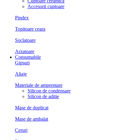
Cuptoare ceramica
Accesorii cuptoare
Pindex
Topitoare ceara
Soclatoare
Arzatoare
Consumabile
Gipsuri
Aliaje
Materiale de amprentare
Silicon de condensare
Silicon de aditie
Mase de duplicat
Mase de ambalat
Ceruri