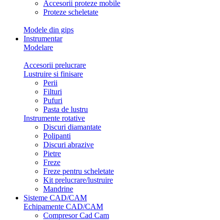
Accesorii proteze mobile
Proteze scheletate
Modele din gips
Instrumentar
Modelare
Accesorii prelucrare
Lustruire si finisare
Perii
Filturi
Pufuri
Pasta de lustru
Instrumente rotative
Discuri diamantate
Polipanti
Discuri abrazive
Pietre
Freze
Freze pentru scheletate
Kit prelucrare/lustruire
Mandrine
Sisteme CAD/CAM
Echipamente CAD/CAM
Compresor Cad Cam