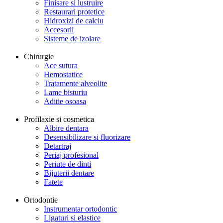
Finisare si lustruire
Restaurari protetice
Hidroxizi de calciu
Accesorii
Sisteme de izolare
Chirurgie
Ace sutura
Hemostatice
Tratamente alveolite
Lame bisturiu
Aditie osoasa
Profilaxie si cosmetica
Albire dentara
Desensibilizare si fluorizare
Detartraj
Periaj profesional
Periute de dinti
Bijuterii dentare
Fatete
Ortodontie
Instrumentar ortodontic
Ligaturi si elastice