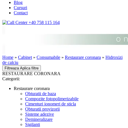
Blog
Cursuri
Contact
+40 758 115 164
Home
»
Cabinet
»
Consumabile
»
Restaurare coronara
»
Hidroxizi
de calciu
Filtreaza
Aplica filtre
RESTAURARE CORONARA
Categorii:
Restaurare coronara
Obturatii de baza
Compozite fotopolimerizabile
Cimenturi ionomeri de sticla
Obturatii provizorii
Sisteme adezive
Demineralizare
Sigilanti