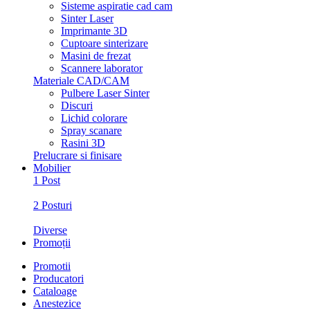
Sisteme aspiratie cad cam
Sinter Laser
Imprimante 3D
Cuptoare sinterizare
Masini de frezat
Scannere laborator
Materiale CAD/CAM
Pulbere Laser Sinter
Discuri
Lichid colorare
Spray scanare
Rasini 3D
Prelucrare si finisare
Mobilier
1 Post
2 Posturi
Diverse
Promoții
Promotii
Producatori
Cataloage
Anestezice