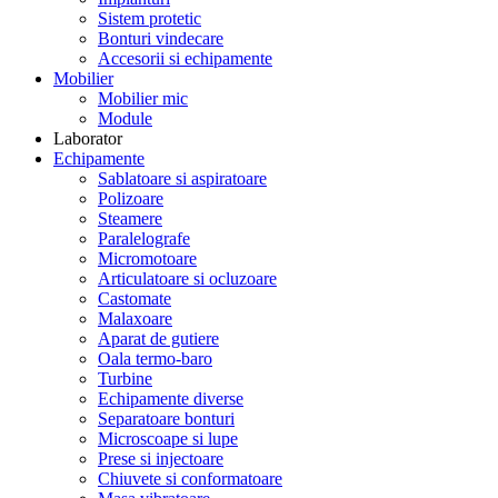
Sistem protetic
Bonturi vindecare
Accesorii si echipamente
Mobilier
Mobilier mic
Module
Laborator
Echipamente
Sablatoare si aspiratoare
Polizoare
Steamere
Paralelografe
Micromotoare
Articulatoare si ocluzoare
Castomate
Malaxoare
Aparat de gutiere
Oala termo-baro
Turbine
Echipamente diverse
Separatoare bonturi
Microscoape si lupe
Prese si injectoare
Chiuvete si conformatoare