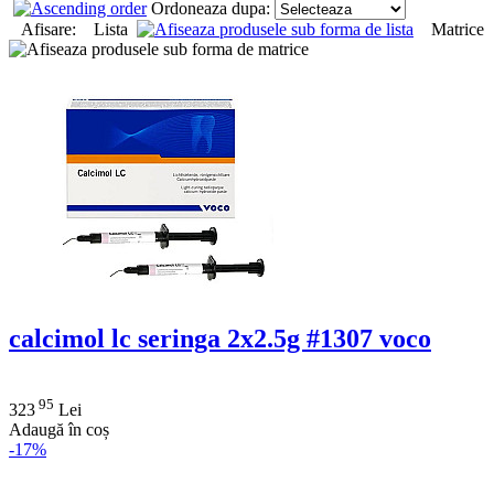
Ordoneaza dupa:
Afisare: Lista
Matrice
calcimol lc seringa 2x2.5g #1307 voco
95
323
Lei
Adaugă în coș
-17%