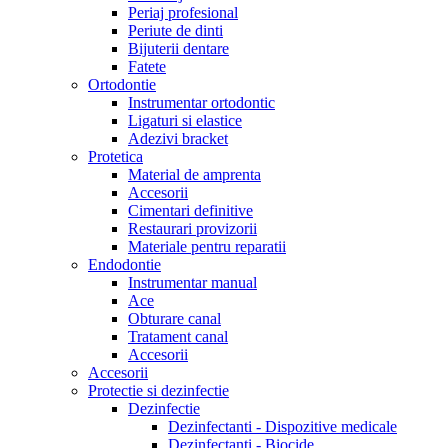
Periaj profesional
Periute de dinti
Bijuterii dentare
Fatete
Ortodontie
Instrumentar ortodontic
Ligaturi si elastice
Adezivi bracket
Protetica
Material de amprenta
Accesorii
Cimentari definitive
Restaurari provizorii
Materiale pentru reparatii
Endodontie
Instrumentar manual
Ace
Obturare canal
Tratament canal
Accesorii
Accesorii
Protectie si dezinfectie
Dezinfectie
Dezinfectanti - Dispozitive medicale
Dezinfectanti - Biocide