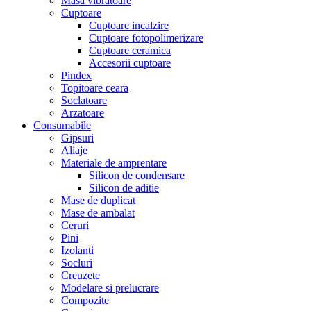
Masa vibratoare
Cuptoare
Cuptoare incalzire
Cuptoare fotopolimerizare
Cuptoare ceramica
Accesorii cuptoare
Pindex
Topitoare ceara
Soclatoare
Arzatoare
Consumabile
Gipsuri
Aliaje
Materiale de amprentare
Silicon de condensare
Silicon de aditie
Mase de duplicat
Mase de ambalat
Ceruri
Pini
Izolanti
Socluri
Creuzete
Modelare si prelucrare
Compozite