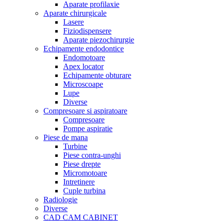
Aparate profilaxie
Aparate chirurgicale
Lasere
Fiziodispensere
Aparate piezochirurgie
Echipamente endodontice
Endomotoare
Apex locator
Echipamente obturare
Microscoape
Lupe
Diverse
Compresoare si aspiratoare
Compresoare
Pompe aspiratie
Piese de mana
Turbine
Piese contra-unghi
Piese drepte
Micromotoare
Intretinere
Cuple turbina
Radiologie
Diverse
CAD CAM CABINET