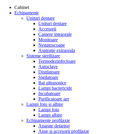
Cabinet
Echipamente
Unituri dentare
Unituri dentare
Accesorii
Camere intraorale
Monitoare
Negatoscoape
Aspiratie extraorala
Sisteme sterilizare
Termodezinfectoare
Autoclave
Distilatoare
Sigilatoare
Bai ultrasonice
Lampi bactericide
Incubatoare
Purificatoare aer
Lampi foto si albire
Lampi foto
Lampi albire
Echipamente profilaxie
Aparate detartraj
Anse si accesorii profilaxie