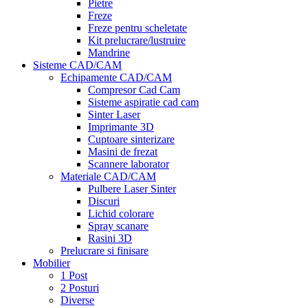
Pietre
Freze
Freze pentru scheletate
Kit prelucrare/lustruire
Mandrine
Sisteme CAD/CAM
Echipamente CAD/CAM
Compresor Cad Cam
Sisteme aspiratie cad cam
Sinter Laser
Imprimante 3D
Cuptoare sinterizare
Masini de frezat
Scannere laborator
Materiale CAD/CAM
Pulbere Laser Sinter
Discuri
Lichid colorare
Spray scanare
Rasini 3D
Prelucrare si finisare
Mobilier
1 Post
2 Posturi
Diverse