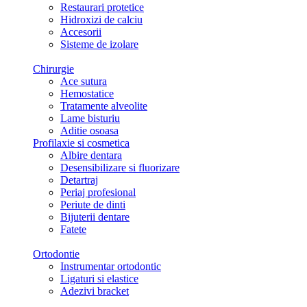
Restaurari protetice
Hidroxizi de calciu
Accesorii
Sisteme de izolare
Chirurgie
Ace sutura
Hemostatice
Tratamente alveolite
Lame bisturiu
Aditie osoasa
Profilaxie si cosmetica
Albire dentara
Desensibilizare si fluorizare
Detartraj
Periaj profesional
Periute de dinti
Bijuterii dentare
Fatete
Ortodontie
Instrumentar ortodontic
Ligaturi si elastice
Adezivi bracket