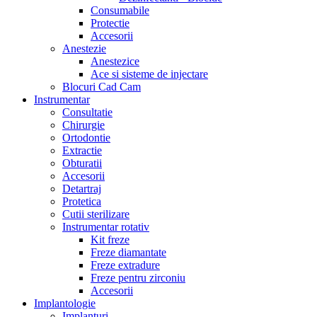
Consumabile
Protectie
Accesorii
Anestezie
Anestezice
Ace si sisteme de injectare
Blocuri Cad Cam
Instrumentar
Consultatie
Chirurgie
Ortodontie
Extractie
Obturatii
Accesorii
Detartraj
Protetica
Cutii sterilizare
Instrumentar rotativ
Kit freze
Freze diamantate
Freze extradure
Freze pentru zirconiu
Accesorii
Implantologie
Implanturi