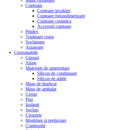
Masa vibratoare
Cuptoare
Cuptoare incalzire
Cuptoare fotopolimerizare
Cuptoare ceramica
Accesorii cuptoare
Pindex
Topitoare ceara
Soclatoare
Arzatoare
Consumabile
Gipsuri
Aliaje
Materiale de amprentare
Silicon de condensare
Silicon de aditie
Mase de duplicat
Mase de ambalat
Ceruri
Pini
Izolanti
Socluri
Creuzete
Modelare si prelucrare
Compozite