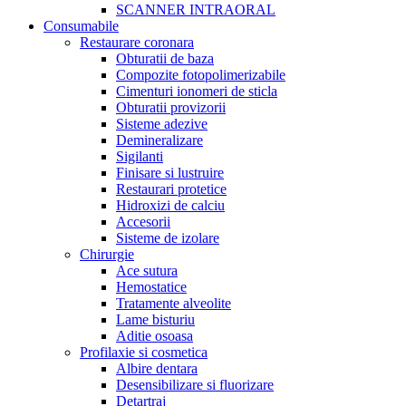
SCANNER INTRAORAL
Consumabile
Restaurare coronara
Obturatii de baza
Compozite fotopolimerizabile
Cimenturi ionomeri de sticla
Obturatii provizorii
Sisteme adezive
Demineralizare
Sigilanti
Finisare si lustruire
Restaurari protetice
Hidroxizi de calciu
Accesorii
Sisteme de izolare
Chirurgie
Ace sutura
Hemostatice
Tratamente alveolite
Lame bisturiu
Aditie osoasa
Profilaxie si cosmetica
Albire dentara
Desensibilizare si fluorizare
Detartraj