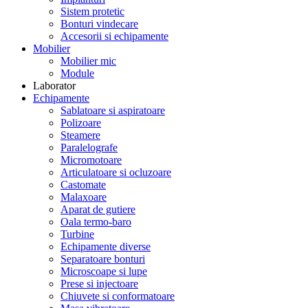
Sistem protetic
Bonturi vindecare
Accesorii si echipamente
Mobilier
Mobilier mic
Module
Laborator
Echipamente
Sablatoare si aspiratoare
Polizoare
Steamere
Paralelografe
Micromotoare
Articulatoare si ocluzoare
Castomate
Malaxoare
Aparat de gutiere
Oala termo-baro
Turbine
Echipamente diverse
Separatoare bonturi
Microscoape si lupe
Prese si injectoare
Chiuvete si conformatoare