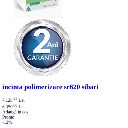
incinta polimerizare sr620 sibari
44
7.128
Lei
00
6.350
Lei
Adaugă în coș
Promo
-12%