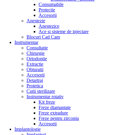
Consumabile
Protectie
Accesorii
Anestezie
Anestezice
Ace si sisteme de injectare
Blocuri Cad Cam
Instrumentar
Consultatie
Chirurgie
Ortodontie
Extractie
Obturatii
Accesorii
Detartraj
Protetica
Cutii sterilizare
Instrumentar rotativ
Kit freze
Freze diamantate
Freze extradure
Freze pentru zirconiu
Accesorii
Implantologie
Implanturi