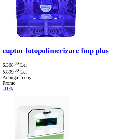
cuptor fotopolimerizare fmp plus
69
6.368
Lei
00
5.899
Lei
Adaugă în coș
Promo
-11%