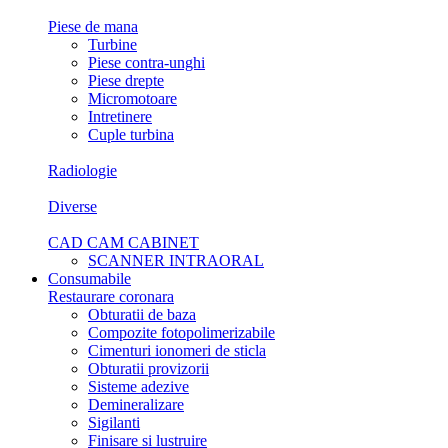
Piese de mana
Turbine
Piese contra-unghi
Piese drepte
Micromotoare
Intretinere
Cuple turbina
Radiologie
Diverse
CAD CAM CABINET
SCANNER INTRAORAL
Consumabile
Restaurare coronara
Obturatii de baza
Compozite fotopolimerizabile
Cimenturi ionomeri de sticla
Obturatii provizorii
Sisteme adezive
Demineralizare
Sigilanti
Finisare si lustruire