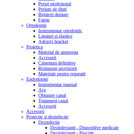
Periaj profesional
Periute de dinti
Bijuterii dentare
Fatete
Ortodontie
Instrumentar ortodontic
Ligaturi si elastice
Adezivi bracket
Protetica
Material de amprenta
Accesorii
Cimentari definitive
Restaurari provizorii
Materiale pentru reparatii
Endodontie
Instrumentar manual
Ace
Obturare canal
Tratament canal
Accesorii
Accesorii
Protectie si dezinfectie
Dezinfectie
Dezinfectanti - Dispozitive medicale
Dezinfectanti - Biocide