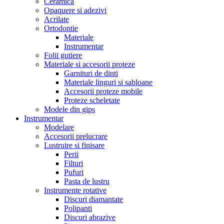
Ceramica
Opaquere si adezivi
Acrilate
Ortodontie
Materiale
Instrumentar
Folii gutiere
Materiale si accesorii proteze
Garnituri de dinti
Materiale linguri si sabloane
Accesorii proteze mobile
Proteze scheletate
Modele din gips
Instrumentar
Modelare
Accesorii prelucrare
Lustruire si finisare
Perii
Filturi
Pufuri
Pasta de lustru
Instrumente rotative
Discuri diamantate
Polipanti
Discuri abrazive