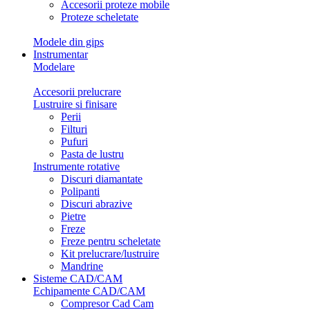
Accesorii proteze mobile
Proteze scheletate
Modele din gips
Instrumentar
Modelare
Accesorii prelucrare
Lustruire si finisare
Perii
Filturi
Pufuri
Pasta de lustru
Instrumente rotative
Discuri diamantate
Polipanti
Discuri abrazive
Pietre
Freze
Freze pentru scheletate
Kit prelucrare/lustruire
Mandrine
Sisteme CAD/CAM
Echipamente CAD/CAM
Compresor Cad Cam