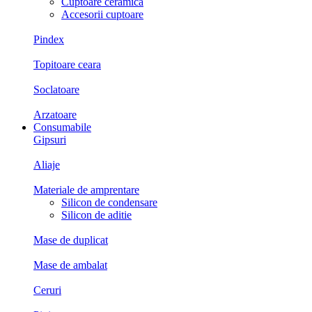
Cuptoare ceramica
Accesorii cuptoare
Pindex
Topitoare ceara
Soclatoare
Arzatoare
Consumabile
Gipsuri
Aliaje
Materiale de amprentare
Silicon de condensare
Silicon de aditie
Mase de duplicat
Mase de ambalat
Ceruri