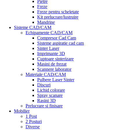
Pietre
Freze
Freze pentru scheletate
Kit prelucrare/lustruire
Mandrine
Sisteme CAD/CAM
Echipamente CAD/CAM
Compresor Cad Cam
Sisteme aspiratie cad cam
Sinter Laser
Imprimante 3D
Cuptoare sinterizare
Masini de frezat
Scannere laborator
Materiale CAD/CAM
Pulbere Laser Sinter
Discuri
Lichid colorare
Spray scanare
Rasini 3D
Prelucrare si finisare
Mobilier
1 Post
2 Posturi
Diverse