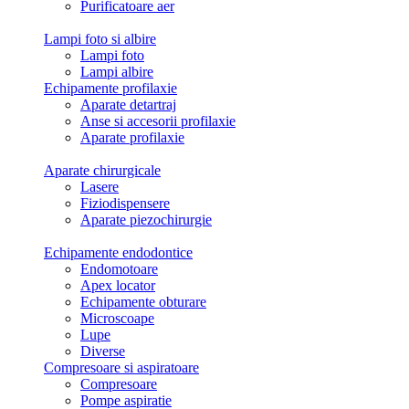
Purificatoare aer
Lampi foto si albire
Lampi foto
Lampi albire
Echipamente profilaxie
Aparate detartraj
Anse si accesorii profilaxie
Aparate profilaxie
Aparate chirurgicale
Lasere
Fiziodispensere
Aparate piezochirurgie
Echipamente endodontice
Endomotoare
Apex locator
Echipamente obturare
Microscoape
Lupe
Diverse
Compresoare si aspiratoare
Compresoare
Pompe aspiratie