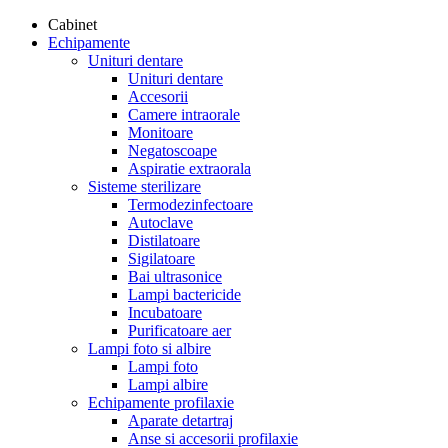
Cabinet
Echipamente
Unituri dentare
Unituri dentare
Accesorii
Camere intraorale
Monitoare
Negatoscoape
Aspiratie extraorala
Sisteme sterilizare
Termodezinfectoare
Autoclave
Distilatoare
Sigilatoare
Bai ultrasonice
Lampi bactericide
Incubatoare
Purificatoare aer
Lampi foto si albire
Lampi foto
Lampi albire
Echipamente profilaxie
Aparate detartraj
Anse si accesorii profilaxie