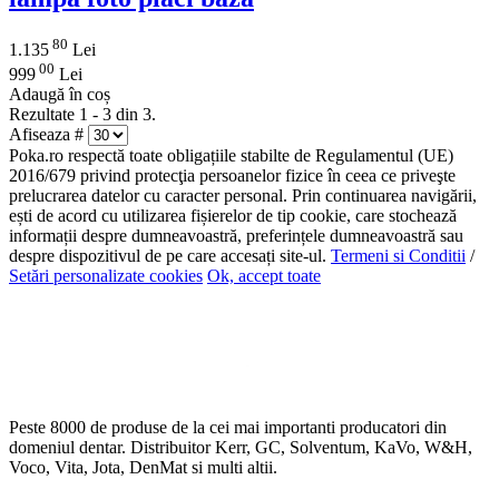
80
1.135
Lei
00
999
Lei
Adaugă în coș
Rezultate 1 - 3 din 3.
Afiseaza #
Poka.ro respectă toate obligațiile stabilte de Regulamentul (UE)
2016/679 privind protecţia persoanelor fizice în ceea ce priveşte
prelucrarea datelor cu caracter personal. Prin continuarea navigării,
ești de acord cu utilizarea fișierelor de tip cookie, care stochează
informații despre dumneavoastră, preferințele dumneavoastră sau
despre dispozitivul de pe care accesați site-ul.
Termeni si Conditii
/
Setări personalizate cookies
Ok, accept toate
Peste 8000 de produse de la cei mai importanti producatori din
domeniul dentar. Distribuitor Kerr, GC, Solventum, KaVo, W&H,
Voco, Vita, Jota, DenMat si multi altii.