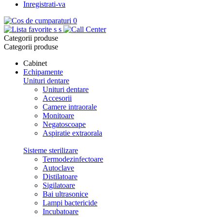
Inregistrati-va
0
s
s
Categorii produse
Categorii produse
Cabinet
Echipamente
Unituri dentare
Unituri dentare
Accesorii
Camere intraorale
Monitoare
Negatoscoape
Aspiratie extraorala
Sisteme sterilizare
Termodezinfectoare
Autoclave
Distilatoare
Sigilatoare
Bai ultrasonice
Lampi bactericide
Incubatoare