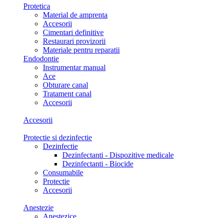
Protetica
Material de amprenta
Accesorii
Cimentari definitive
Restaurari provizorii
Materiale pentru reparatii
Endodontie
Instrumentar manual
Ace
Obturare canal
Tratament canal
Accesorii
Accesorii
Protectie si dezinfectie
Dezinfectie
Dezinfectanti - Dispozitive medicale
Dezinfectanti - Biocide
Consumabile
Protectie
Accesorii
Anestezie
Anestezice