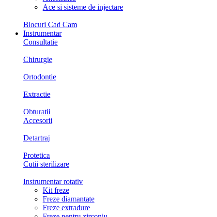
Ace si sisteme de injectare
Blocuri Cad Cam
Instrumentar
Consultatie
Chirurgie
Ortodontie
Extractie
Obturatii
Accesorii
Detartraj
Protetica
Cutii sterilizare
Instrumentar rotativ
Kit freze
Freze diamantate
Freze extradure
Freze pentru zirconiu