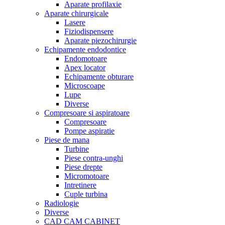
Aparate profilaxie
Aparate chirurgicale
Lasere
Fiziodispensere
Aparate piezochirurgie
Echipamente endodontice
Endomotoare
Apex locator
Echipamente obturare
Microscoape
Lupe
Diverse
Compresoare si aspiratoare
Compresoare
Pompe aspiratie
Piese de mana
Turbine
Piese contra-unghi
Piese drepte
Micromotoare
Intretinere
Cuple turbina
Radiologie
Diverse
CAD CAM CABINET