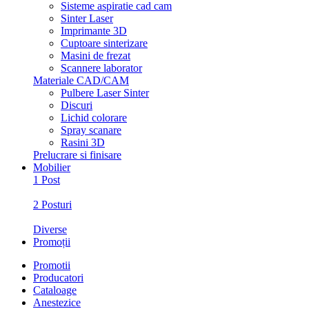
Sisteme aspiratie cad cam
Sinter Laser
Imprimante 3D
Cuptoare sinterizare
Masini de frezat
Scannere laborator
Materiale CAD/CAM
Pulbere Laser Sinter
Discuri
Lichid colorare
Spray scanare
Rasini 3D
Prelucrare si finisare
Mobilier
1 Post
2 Posturi
Diverse
Promoții
Promotii
Producatori
Cataloage
Anestezice