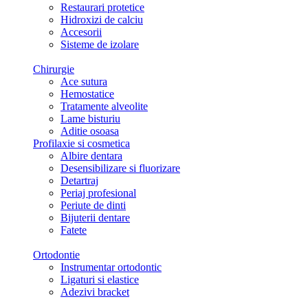
Restaurari protetice
Hidroxizi de calciu
Accesorii
Sisteme de izolare
Chirurgie
Ace sutura
Hemostatice
Tratamente alveolite
Lame bisturiu
Aditie osoasa
Profilaxie si cosmetica
Albire dentara
Desensibilizare si fluorizare
Detartraj
Periaj profesional
Periute de dinti
Bijuterii dentare
Fatete
Ortodontie
Instrumentar ortodontic
Ligaturi si elastice
Adezivi bracket