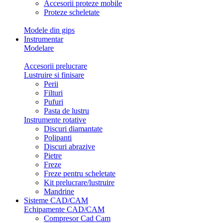
Accesorii proteze mobile
Proteze scheletate
Modele din gips
Instrumentar
Modelare
Accesorii prelucrare
Lustruire si finisare
Perii
Filturi
Pufuri
Pasta de lustru
Instrumente rotative
Discuri diamantate
Polipanti
Discuri abrazive
Pietre
Freze
Freze pentru scheletate
Kit prelucrare/lustruire
Mandrine
Sisteme CAD/CAM
Echipamente CAD/CAM
Compresor Cad Cam