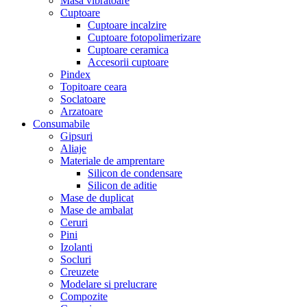
Masa vibratoare
Cuptoare
Cuptoare incalzire
Cuptoare fotopolimerizare
Cuptoare ceramica
Accesorii cuptoare
Pindex
Topitoare ceara
Soclatoare
Arzatoare
Consumabile
Gipsuri
Aliaje
Materiale de amprentare
Silicon de condensare
Silicon de aditie
Mase de duplicat
Mase de ambalat
Ceruri
Pini
Izolanti
Socluri
Creuzete
Modelare si prelucrare
Compozite