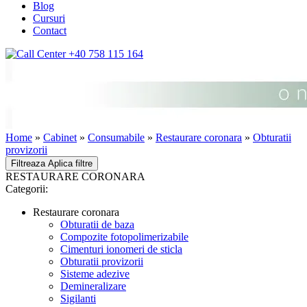
Blog
Cursuri
Contact
+40 758 115 164
Home
»
Cabinet
»
Consumabile
»
Restaurare coronara
»
Obturatii
provizorii
Filtreaza
Aplica filtre
RESTAURARE CORONARA
Categorii:
Restaurare coronara
Obturatii de baza
Compozite fotopolimerizabile
Cimenturi ionomeri de sticla
Obturatii provizorii
Sisteme adezive
Demineralizare
Sigilanti