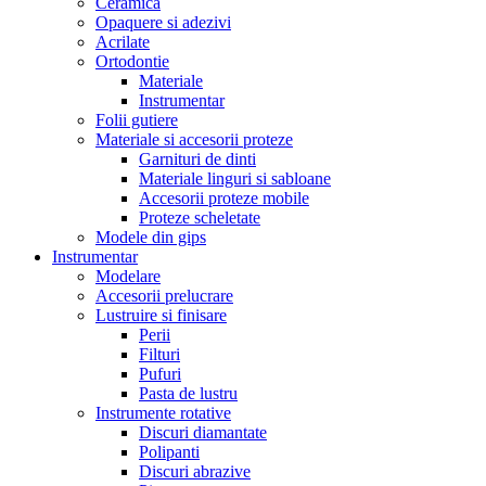
Ceramica
Opaquere si adezivi
Acrilate
Ortodontie
Materiale
Instrumentar
Folii gutiere
Materiale si accesorii proteze
Garnituri de dinti
Materiale linguri si sabloane
Accesorii proteze mobile
Proteze scheletate
Modele din gips
Instrumentar
Modelare
Accesorii prelucrare
Lustruire si finisare
Perii
Filturi
Pufuri
Pasta de lustru
Instrumente rotative
Discuri diamantate
Polipanti
Discuri abrazive