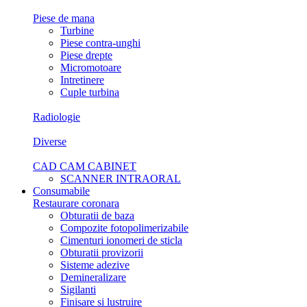
Piese de mana
Turbine
Piese contra-unghi
Piese drepte
Micromotoare
Intretinere
Cuple turbina
Radiologie
Diverse
CAD CAM CABINET
SCANNER INTRAORAL
Consumabile
Restaurare coronara
Obturatii de baza
Compozite fotopolimerizabile
Cimenturi ionomeri de sticla
Obturatii provizorii
Sisteme adezive
Demineralizare
Sigilanti
Finisare si lustruire