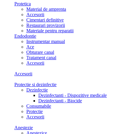
Protetica
Material de amprenta
Accesorii
Cimentari definitive
Restaurari provizorii
Materiale pentru reparatii
Endodontie
Instrumentar manual
Ace
Obturare canal
Tratament canal
Accesorii
Accesorii
Protectie si dezinfectie
Dezinfectie
Dezinfectanti - Dispozitive medicale
Dezinfectanti - Biocide
Consumabile
Protectie
Accesorii
Anestezie
Anestezice