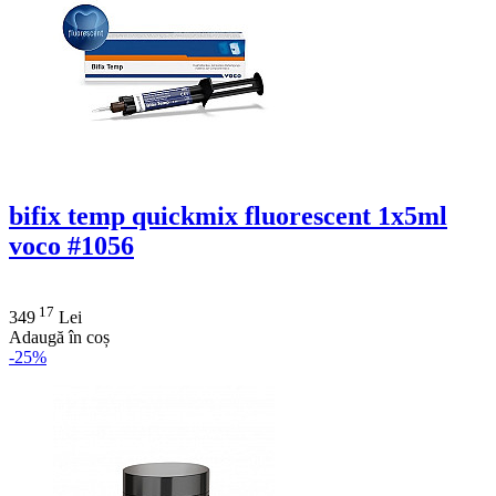
bifix temp quickmix fluorescent 1x5ml
voco #1056
17
349
Lei
Adaugă în coș
-25%