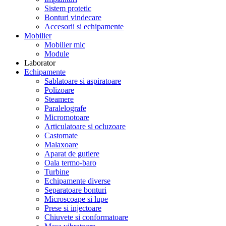
Sistem protetic
Bonturi vindecare
Accesorii si echipamente
Mobilier
Mobilier mic
Module
Laborator
Echipamente
Sablatoare si aspiratoare
Polizoare
Steamere
Paralelografe
Micromotoare
Articulatoare si ocluzoare
Castomate
Malaxoare
Aparat de gutiere
Oala termo-baro
Turbine
Echipamente diverse
Separatoare bonturi
Microscoape si lupe
Prese si injectoare
Chiuvete si conformatoare