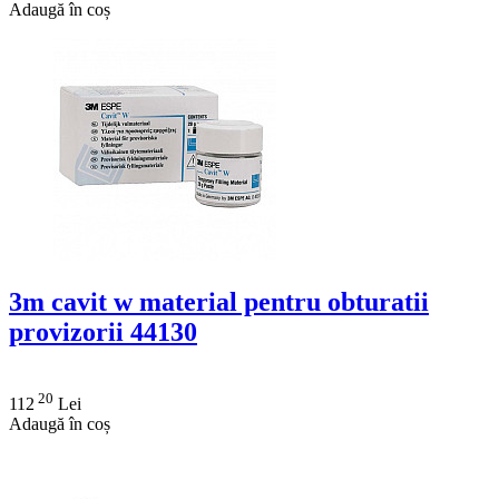
Adaugă în coș
3m cavit w material pentru obturatii
provizorii 44130
20
112
Lei
Adaugă în coș