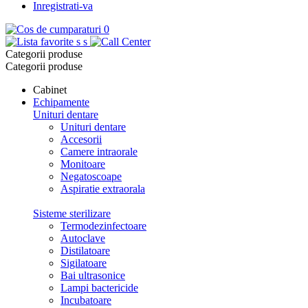
Inregistrati-va
0
s
s
Categorii produse
Categorii produse
Cabinet
Echipamente
Unituri dentare
Unituri dentare
Accesorii
Camere intraorale
Monitoare
Negatoscoape
Aspiratie extraorala
Sisteme sterilizare
Termodezinfectoare
Autoclave
Distilatoare
Sigilatoare
Bai ultrasonice
Lampi bactericide
Incubatoare