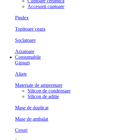
Cuptoare ceramica
Accesorii cuptoare
Pindex
Topitoare ceara
Soclatoare
Arzatoare
Consumabile
Gipsuri
Aliaje
Materiale de amprentare
Silicon de condensare
Silicon de aditie
Mase de duplicat
Mase de ambalat
Ceruri