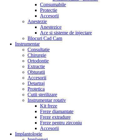
Consumabile
Protectie
Accesorii
Anestezie
Anestezice
Ace si sisteme de injectare
Blocuri Cad Cam
Instrumentar
Consultatie
Chirurgie
Ortodontie
Extractie
Obturatii
Accesorii
Detartraj
Protetica
Cutii sterilizare
Instrumentar rotativ
Kit freze
Freze diamantate
Freze extradure
Freze pentru zirconiu
Accesorii
Implantologie
Implanturi