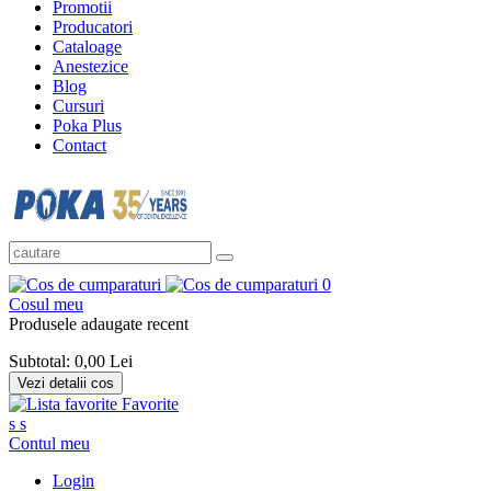
Promotii
Producatori
Cataloage
Anestezice
Blog
Cursuri
Poka Plus
Contact
0
Cosul meu
Produsele adaugate recent
Subtotal:
0,00 Lei
Vezi detalii cos
Favorite
s
s
Contul meu
Login