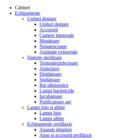
Cabinet
Echipamente
Unituri dentare
Unituri dentare
Accesorii
Camere intraorale
Monitoare
Negatoscoape
Aspiratie extraorala
Sisteme sterilizare
Termodezinfectoare
Autoclave
Distilatoare
Sigilatoare
Bai ultrasonice
Lampi bactericide
Incubatoare
Purificatoare aer
Lampi foto si albire
Lampi foto
Lampi albire
Echipamente profilaxie
Aparate detartraj
Anse si accesorii profilaxie