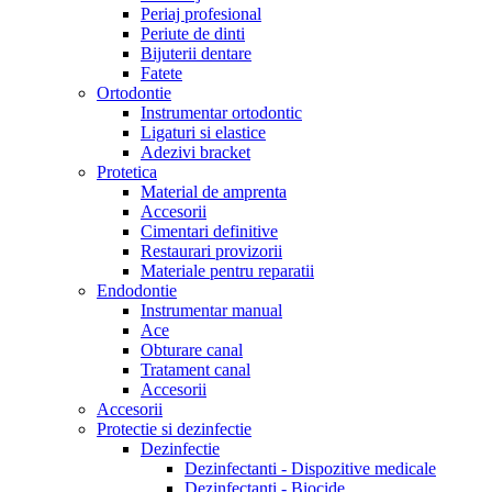
Periaj profesional
Periute de dinti
Bijuterii dentare
Fatete
Ortodontie
Instrumentar ortodontic
Ligaturi si elastice
Adezivi bracket
Protetica
Material de amprenta
Accesorii
Cimentari definitive
Restaurari provizorii
Materiale pentru reparatii
Endodontie
Instrumentar manual
Ace
Obturare canal
Tratament canal
Accesorii
Accesorii
Protectie si dezinfectie
Dezinfectie
Dezinfectanti - Dispozitive medicale
Dezinfectanti - Biocide