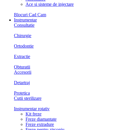
Ace si sisteme de injectare
Blocuri Cad Cam
Instrumentar
Consultatie
Chirurgie
Ortodontie
Extractie
Obturatii
Accesorii
Detartraj
Protetica
Cutii sterilizare
Instrumentar rotativ
Kit freze
Freze diamantate
Freze extradure
Freze pentru zirconiu