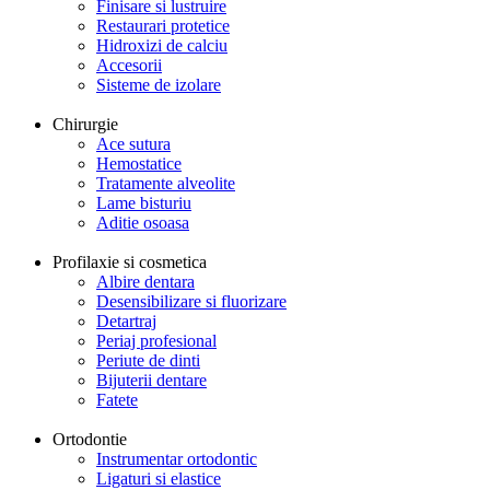
Finisare si lustruire
Restaurari protetice
Hidroxizi de calciu
Accesorii
Sisteme de izolare
Chirurgie
Ace sutura
Hemostatice
Tratamente alveolite
Lame bisturiu
Aditie osoasa
Profilaxie si cosmetica
Albire dentara
Desensibilizare si fluorizare
Detartraj
Periaj profesional
Periute de dinti
Bijuterii dentare
Fatete
Ortodontie
Instrumentar ortodontic
Ligaturi si elastice