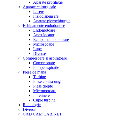
Aparate profilaxie
Aparate chirurgicale
Lasere
Fiziodispensere
Aparate piezochirurgie
Echipamente endodontice
Endomotoare
Apex locator
Echipamente obturare
Microscoape
Lupe
Diverse
Compresoare si aspiratoare
Compresoare
Pompe aspiratie
Piese de mana
Turbine
Piese contra-unghi
Piese drepte
Micromotoare
Intretinere
Cuple turbina
Radiologie
Diverse
CAD CAM CABINET