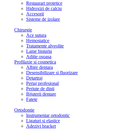
Restaurari protetice
Hidroxizi de calciu
Accesorii
Sisteme de izolare
Chirurgie
Ace sutura
Hemostatice
Tratamente alveolite
Lame bisturiu
Aditie osoasa
Profilaxie si cosmetica
Albire dentara
Desensibilizare si fluorizare
Detartraj
Periaj profesional
Periute de dinti
Bijuterii dentare
Fatete
Ortodontie
Instrumentar ortodontic
Ligaturi si elastice
Adezivi bracket