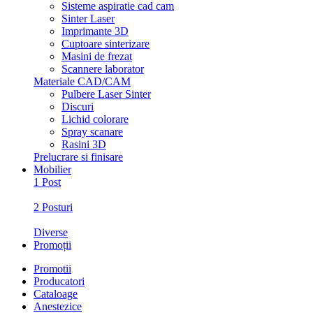
Sisteme aspiratie cad cam
Sinter Laser
Imprimante 3D
Cuptoare sinterizare
Masini de frezat
Scannere laborator
Materiale CAD/CAM
Pulbere Laser Sinter
Discuri
Lichid colorare
Spray scanare
Rasini 3D
Prelucrare si finisare
Mobilier
1 Post
2 Posturi
Diverse
Promoții
Promotii
Producatori
Cataloage
Anestezice