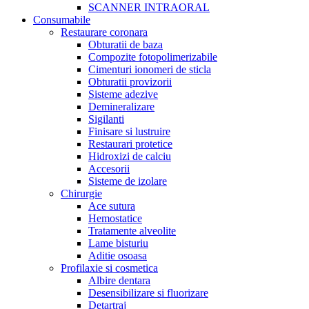
SCANNER INTRAORAL
Consumabile
Restaurare coronara
Obturatii de baza
Compozite fotopolimerizabile
Cimenturi ionomeri de sticla
Obturatii provizorii
Sisteme adezive
Demineralizare
Sigilanti
Finisare si lustruire
Restaurari protetice
Hidroxizi de calciu
Accesorii
Sisteme de izolare
Chirurgie
Ace sutura
Hemostatice
Tratamente alveolite
Lame bisturiu
Aditie osoasa
Profilaxie si cosmetica
Albire dentara
Desensibilizare si fluorizare
Detartraj