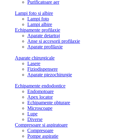
Purificatoare aer
Lampi foto si albire
Lampi foto
Lampi albire
Echipamente profilaxie
Aparate detartraj
Anse si accesorii profilaxie
Aparate profilaxie
Aparate chirurgicale
Lasere
Fiziodispensere
Aparate piezochirurgie
Echipamente endodontice
Endomotoare
Apex locator
Echipamente obturare
Microscoape
Lupe
Diverse
Compresoare si aspiratoare
Compresoare
Pompe aspiratie