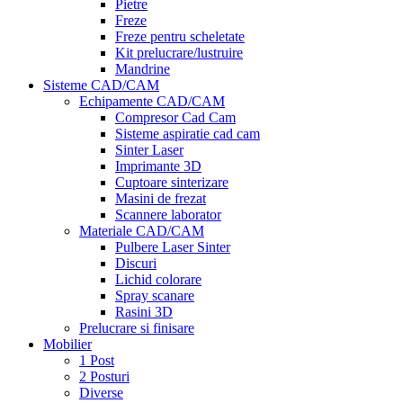
Pietre
Freze
Freze pentru scheletate
Kit prelucrare/lustruire
Mandrine
Sisteme CAD/CAM
Echipamente CAD/CAM
Compresor Cad Cam
Sisteme aspiratie cad cam
Sinter Laser
Imprimante 3D
Cuptoare sinterizare
Masini de frezat
Scannere laborator
Materiale CAD/CAM
Pulbere Laser Sinter
Discuri
Lichid colorare
Spray scanare
Rasini 3D
Prelucrare si finisare
Mobilier
1 Post
2 Posturi
Diverse