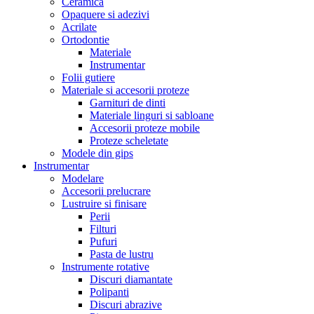
Ceramica
Opaquere si adezivi
Acrilate
Ortodontie
Materiale
Instrumentar
Folii gutiere
Materiale si accesorii proteze
Garnituri de dinti
Materiale linguri si sabloane
Accesorii proteze mobile
Proteze scheletate
Modele din gips
Instrumentar
Modelare
Accesorii prelucrare
Lustruire si finisare
Perii
Filturi
Pufuri
Pasta de lustru
Instrumente rotative
Discuri diamantate
Polipanti
Discuri abrazive