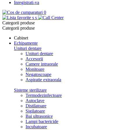
Inregistrati-va
0
s
s
Categorii produse
Categorii produse
Cabinet
Echipamente
Unituri dentare
Unituri dentare
Accesorii
Camere intraorale
Monitoare
Negatoscoape
Aspiratie extraorala
Sisteme sterilizare
Termodezinfectoare
Autoclave
Distilatoare
Sigilatoare
Bai ultrasonice
Lampi bactericide
Incubatoare