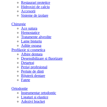
Restaurari protetice
Hidroxizi de calciu
Accesorii
Sisteme de izolare
Chirurgie
Ace sutura
Hemostatice
Tratamente alveolite
Lame bisturiu
Aditie osoasa
Profilaxie si cosmetica
Albire dentara
Desensibilizare si fluorizare
Detartraj
Periaj profesional
Periute de dinti
Bijuterii dentare
Fatete
Ortodontie
Instrumentar ortodontic
Ligaturi si elastice
Adezivi bracket