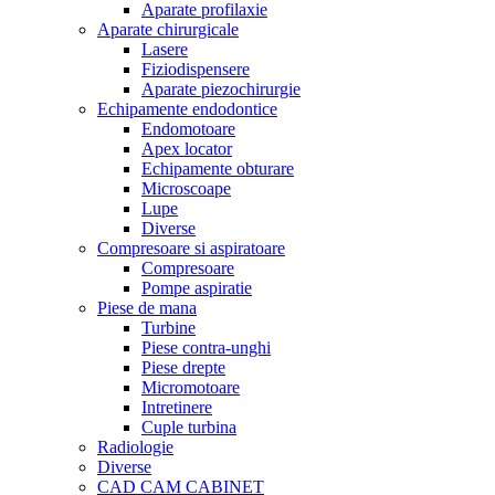
Aparate profilaxie
Aparate chirurgicale
Lasere
Fiziodispensere
Aparate piezochirurgie
Echipamente endodontice
Endomotoare
Apex locator
Echipamente obturare
Microscoape
Lupe
Diverse
Compresoare si aspiratoare
Compresoare
Pompe aspiratie
Piese de mana
Turbine
Piese contra-unghi
Piese drepte
Micromotoare
Intretinere
Cuple turbina
Radiologie
Diverse
CAD CAM CABINET