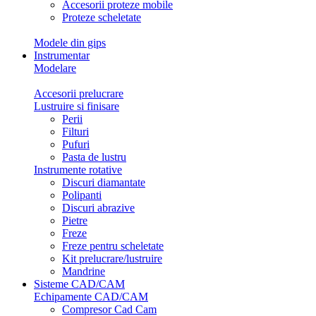
Accesorii proteze mobile
Proteze scheletate
Modele din gips
Instrumentar
Modelare
Accesorii prelucrare
Lustruire si finisare
Perii
Filturi
Pufuri
Pasta de lustru
Instrumente rotative
Discuri diamantate
Polipanti
Discuri abrazive
Pietre
Freze
Freze pentru scheletate
Kit prelucrare/lustruire
Mandrine
Sisteme CAD/CAM
Echipamente CAD/CAM
Compresor Cad Cam