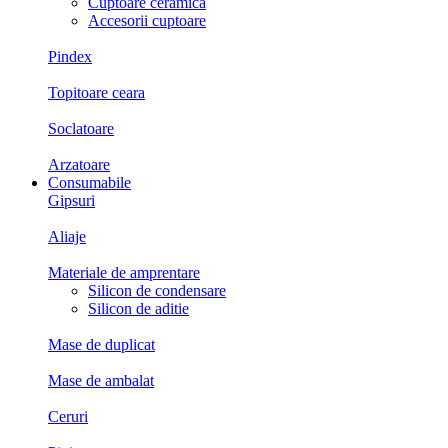
Cuptoare ceramica
Accesorii cuptoare
Pindex
Topitoare ceara
Soclatoare
Arzatoare
Consumabile
Gipsuri
Aliaje
Materiale de amprentare
Silicon de condensare
Silicon de aditie
Mase de duplicat
Mase de ambalat
Ceruri