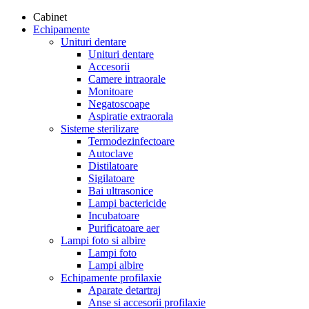
Cabinet
Echipamente
Unituri dentare
Unituri dentare
Accesorii
Camere intraorale
Monitoare
Negatoscoape
Aspiratie extraorala
Sisteme sterilizare
Termodezinfectoare
Autoclave
Distilatoare
Sigilatoare
Bai ultrasonice
Lampi bactericide
Incubatoare
Purificatoare aer
Lampi foto si albire
Lampi foto
Lampi albire
Echipamente profilaxie
Aparate detartraj
Anse si accesorii profilaxie