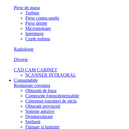
Piese de mana
Turbine
Piese contra-unghi
Piese drepte
Micromotoare
Intretinere
Cuple turbina
Radiologie
Diverse
CAD CAM CABINET
SCANNER INTRAORAL
Consumabile
Restaurare coronara
Obturatii de baza
Compozite fotopolimerizabile
Cimenturi ionomeri de sticla
Obturatii provizorii
Sisteme adezive
Demineralizare
Sigilanti
Finisare si lustruire