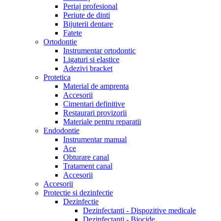
Periaj profesional
Periute de dinti
Bijuterii dentare
Fatete
Ortodontie
Instrumentar ortodontic
Ligaturi si elastice
Adezivi bracket
Protetica
Material de amprenta
Accesorii
Cimentari definitive
Restaurari provizorii
Materiale pentru reparatii
Endodontie
Instrumentar manual
Ace
Obturare canal
Tratament canal
Accesorii
Accesorii
Protectie si dezinfectie
Dezinfectie
Dezinfectanti - Dispozitive medicale
Dezinfectanti - Biocide