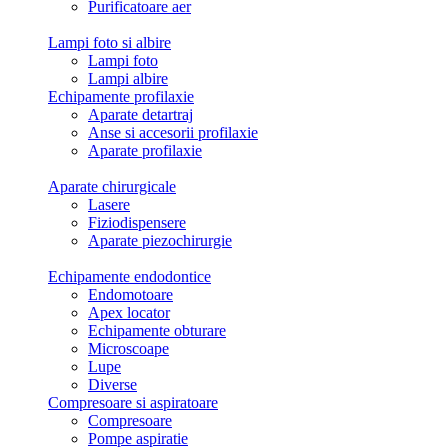
Purificatoare aer
Lampi foto si albire
Lampi foto
Lampi albire
Echipamente profilaxie
Aparate detartraj
Anse si accesorii profilaxie
Aparate profilaxie
Aparate chirurgicale
Lasere
Fiziodispensere
Aparate piezochirurgie
Echipamente endodontice
Endomotoare
Apex locator
Echipamente obturare
Microscoape
Lupe
Diverse
Compresoare si aspiratoare
Compresoare
Pompe aspiratie