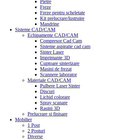
Pietre
Freze
Freze pentru scheletate
Kit prelucrare/lustruire
Mandrine
Sisteme CAD/CAM
Echipamente CAD/CAM
Compresor Cad Cam
Sisteme aspiratie cad cam
Sinter Laser
Imprimante 3D
Cuptoare sinterizare
Masini de frezat
Scannere laborator
Materiale CAD/CAM
Pulbere Laser Sinter
Discuri
Lichid colorare
Spray scanare
Rasini 3D
Prelucrare si finisare
Mobilier
1 Post
2 Posturi
Diverse