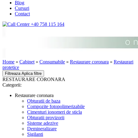
Blog
Cursuri
Contact
+40 758 115 164
Home
»
Cabinet
»
Consumabile
»
Restaurare coronara
»
Restaurari
protetice
Filtreaza
Aplica filtre
RESTAURARE CORONARA
Categorii:
Restaurare coronara
Obturatii de baza
Compozite fotopolimerizabile
Cimenturi ionomeri de sticla
Obturatii provizorii
Sisteme adezive
Demineralizare
Sigilanti