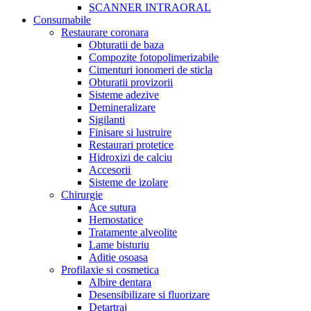
SCANNER INTRAORAL
Consumabile
Restaurare coronara
Obturatii de baza
Compozite fotopolimerizabile
Cimenturi ionomeri de sticla
Obturatii provizorii
Sisteme adezive
Demineralizare
Sigilanti
Finisare si lustruire
Restaurari protetice
Hidroxizi de calciu
Accesorii
Sisteme de izolare
Chirurgie
Ace sutura
Hemostatice
Tratamente alveolite
Lame bisturiu
Aditie osoasa
Profilaxie si cosmetica
Albire dentara
Desensibilizare si fluorizare
Detartraj