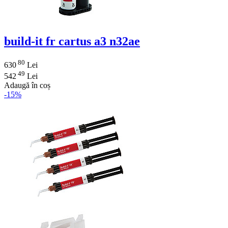
build-it fr cartus a3 n32ae
80
630
Lei
49
542
Lei
Adaugă în coș
-15%