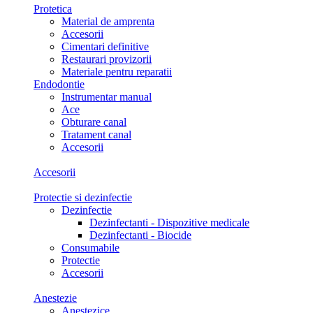
Protetica
Material de amprenta
Accesorii
Cimentari definitive
Restaurari provizorii
Materiale pentru reparatii
Endodontie
Instrumentar manual
Ace
Obturare canal
Tratament canal
Accesorii
Accesorii
Protectie si dezinfectie
Dezinfectie
Dezinfectanti - Dispozitive medicale
Dezinfectanti - Biocide
Consumabile
Protectie
Accesorii
Anestezie
Anestezice