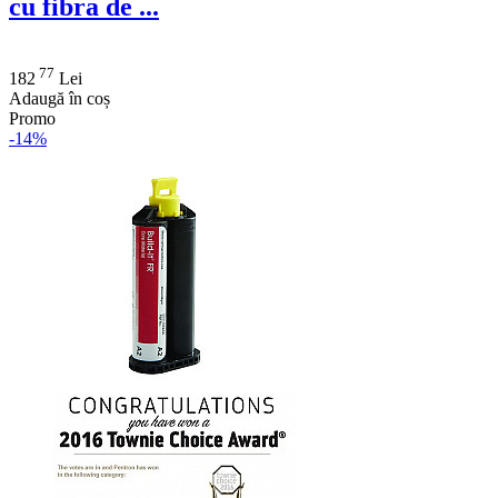
cu fibra de ...
77
182
Lei
Adaugă în coș
Promo
-14%