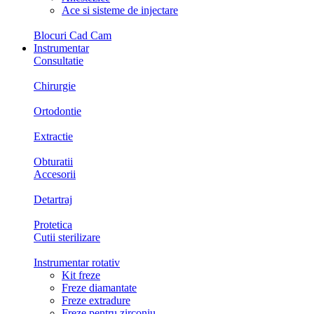
Ace si sisteme de injectare
Blocuri Cad Cam
Instrumentar
Consultatie
Chirurgie
Ortodontie
Extractie
Obturatii
Accesorii
Detartraj
Protetica
Cutii sterilizare
Instrumentar rotativ
Kit freze
Freze diamantate
Freze extradure
Freze pentru zirconiu