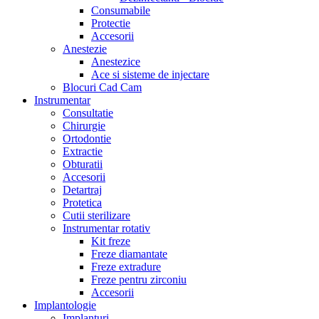
Consumabile
Protectie
Accesorii
Anestezie
Anestezice
Ace si sisteme de injectare
Blocuri Cad Cam
Instrumentar
Consultatie
Chirurgie
Ortodontie
Extractie
Obturatii
Accesorii
Detartraj
Protetica
Cutii sterilizare
Instrumentar rotativ
Kit freze
Freze diamantate
Freze extradure
Freze pentru zirconiu
Accesorii
Implantologie
Implanturi