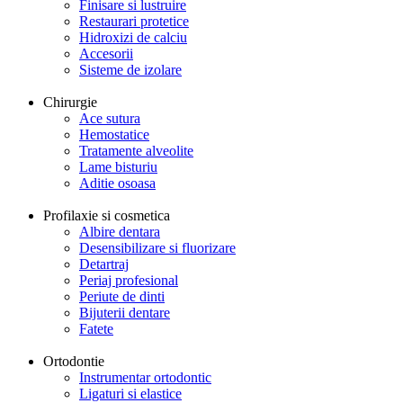
Finisare si lustruire
Restaurari protetice
Hidroxizi de calciu
Accesorii
Sisteme de izolare
Chirurgie
Ace sutura
Hemostatice
Tratamente alveolite
Lame bisturiu
Aditie osoasa
Profilaxie si cosmetica
Albire dentara
Desensibilizare si fluorizare
Detartraj
Periaj profesional
Periute de dinti
Bijuterii dentare
Fatete
Ortodontie
Instrumentar ortodontic
Ligaturi si elastice