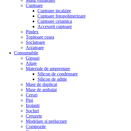
Masa vibratoare
Cuptoare
Cuptoare incalzire
Cuptoare fotopolimerizare
Cuptoare ceramica
Accesorii cuptoare
Pindex
Topitoare ceara
Soclatoare
Arzatoare
Consumabile
Gipsuri
Aliaje
Materiale de amprentare
Silicon de condensare
Silicon de aditie
Mase de duplicat
Mase de ambalat
Ceruri
Pini
Izolanti
Socluri
Creuzete
Modelare si prelucrare
Compozite