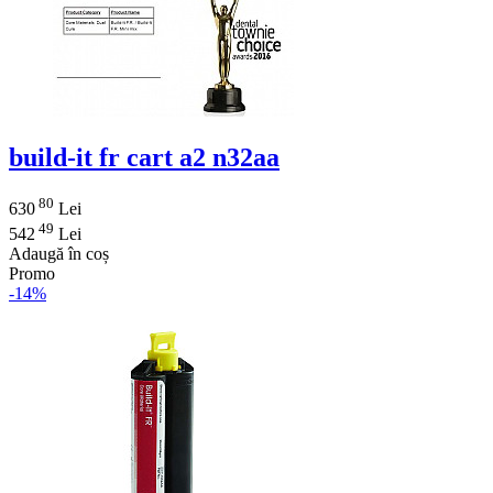
build-it fr cart a2 n32aa
80
630
Lei
49
542
Lei
Adaugă în coș
Promo
-14%