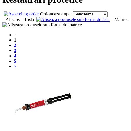
Ordoneaza dupa:
Afisare: Lista
Matrice
«
1
2
3
4
5
»