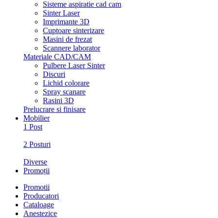
Sisteme aspiratie cad cam
Sinter Laser
Imprimante 3D
Cuptoare sinterizare
Masini de frezat
Scannere laborator
Materiale CAD/CAM
Pulbere Laser Sinter
Discuri
Lichid colorare
Spray scanare
Rasini 3D
Prelucrare si finisare
Mobilier
1 Post
2 Posturi
Diverse
Promoții
Promotii
Producatori
Cataloage
Anestezice