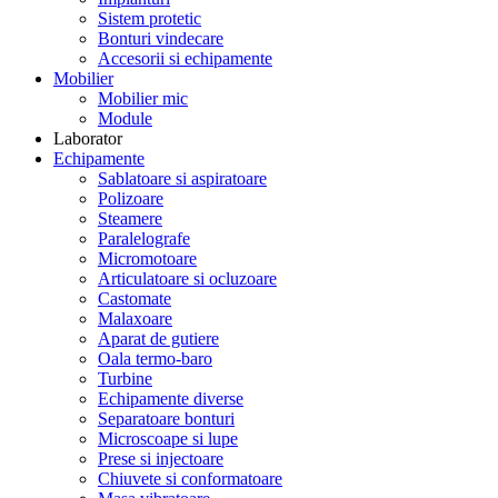
Sistem protetic
Bonturi vindecare
Accesorii si echipamente
Mobilier
Mobilier mic
Module
Laborator
Echipamente
Sablatoare si aspiratoare
Polizoare
Steamere
Paralelografe
Micromotoare
Articulatoare si ocluzoare
Castomate
Malaxoare
Aparat de gutiere
Oala termo-baro
Turbine
Echipamente diverse
Separatoare bonturi
Microscoape si lupe
Prese si injectoare
Chiuvete si conformatoare