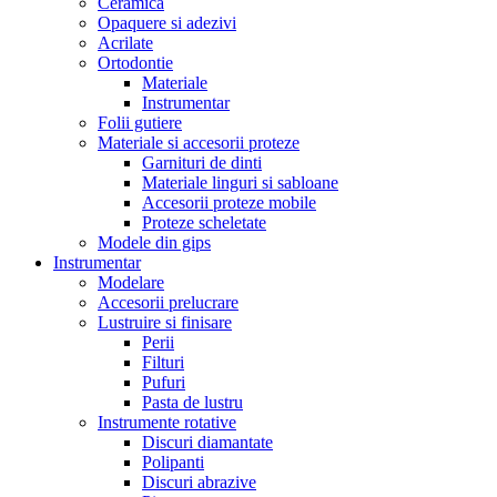
Ceramica
Opaquere si adezivi
Acrilate
Ortodontie
Materiale
Instrumentar
Folii gutiere
Materiale si accesorii proteze
Garnituri de dinti
Materiale linguri si sabloane
Accesorii proteze mobile
Proteze scheletate
Modele din gips
Instrumentar
Modelare
Accesorii prelucrare
Lustruire si finisare
Perii
Filturi
Pufuri
Pasta de lustru
Instrumente rotative
Discuri diamantate
Polipanti
Discuri abrazive