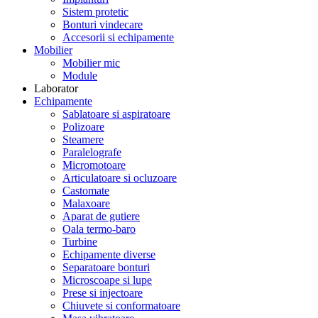
Sistem protetic
Bonturi vindecare
Accesorii si echipamente
Mobilier
Mobilier mic
Module
Laborator
Echipamente
Sablatoare si aspiratoare
Polizoare
Steamere
Paralelografe
Micromotoare
Articulatoare si ocluzoare
Castomate
Malaxoare
Aparat de gutiere
Oala termo-baro
Turbine
Echipamente diverse
Separatoare bonturi
Microscoape si lupe
Prese si injectoare
Chiuvete si conformatoare