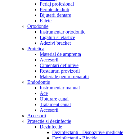
Periaj profesional
Periute de dinti
Bijuterii dentare
Fatete
Ortodontie
Instrumentar ortodontic
Ligaturi si elastice
Adezivi bracket
Protetica
Material de amprenta
Accesorii
Cimentari definitive
Restaurari provizorii
Materiale pentru reparatii
Endodontie
Instrumentar manual
Ace
Obturare canal
Tratament canal
Accesorii
Accesorii
Protectie si dezinfectie
Dezinfectie
Dezinfectanti - Dispozitive medicale
Dezinfectanti - Biocide