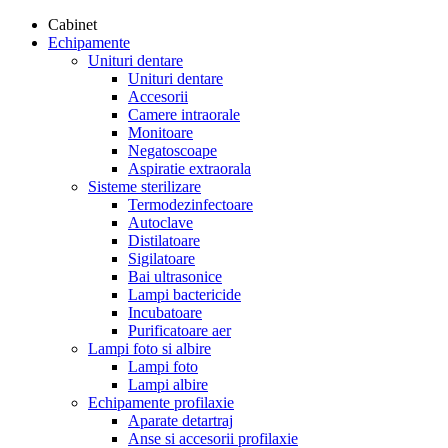
Cabinet
Echipamente
Unituri dentare
Unituri dentare
Accesorii
Camere intraorale
Monitoare
Negatoscoape
Aspiratie extraorala
Sisteme sterilizare
Termodezinfectoare
Autoclave
Distilatoare
Sigilatoare
Bai ultrasonice
Lampi bactericide
Incubatoare
Purificatoare aer
Lampi foto si albire
Lampi foto
Lampi albire
Echipamente profilaxie
Aparate detartraj
Anse si accesorii profilaxie