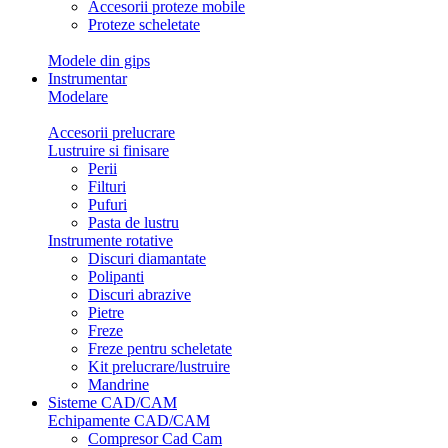
Accesorii proteze mobile
Proteze scheletate
Modele din gips
Instrumentar
Modelare
Accesorii prelucrare
Lustruire si finisare
Perii
Filturi
Pufuri
Pasta de lustru
Instrumente rotative
Discuri diamantate
Polipanti
Discuri abrazive
Pietre
Freze
Freze pentru scheletate
Kit prelucrare/lustruire
Mandrine
Sisteme CAD/CAM
Echipamente CAD/CAM
Compresor Cad Cam