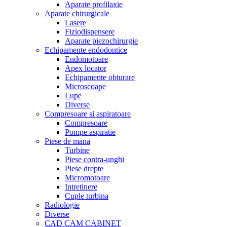
Aparate profilaxie
Aparate chirurgicale
Lasere
Fiziodispensere
Aparate piezochirurgie
Echipamente endodontice
Endomotoare
Apex locator
Echipamente obturare
Microscoape
Lupe
Diverse
Compresoare si aspiratoare
Compresoare
Pompe aspiratie
Piese de mana
Turbine
Piese contra-unghi
Piese drepte
Micromotoare
Intretinere
Cuple turbina
Radiologie
Diverse
CAD CAM CABINET