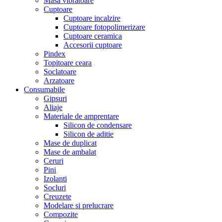
Masa vibratoare
Cuptoare
Cuptoare incalzire
Cuptoare fotopolimerizare
Cuptoare ceramica
Accesorii cuptoare
Pindex
Topitoare ceara
Soclatoare
Arzatoare
Consumabile
Gipsuri
Aliaje
Materiale de amprentare
Silicon de condensare
Silicon de aditie
Mase de duplicat
Mase de ambalat
Ceruri
Pini
Izolanti
Socluri
Creuzete
Modelare si prelucrare
Compozite