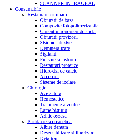
SCANNER INTRAORAL
Consumabile
Restaurare coronara
Obturatii de baza
Compozite fotopolimerizabile
Cimenturi ionomeri de sticla
Obturatii provizorii
Sisteme adezive
Demineralizare
Sigilanti
Finisare si lustruire
Restaurari protetice
Hidroxizi de calciu
Accesorii
Sisteme de izolare
Chirurgie
Ace sutura
Hemostatice
Tratamente alveolite
Lame bisturiu
Aditie osoasa
Profilaxie si cosmetica
Albire dentara
Desensibilizare si fluorizare
Detartraj