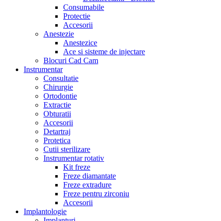
Consumabile
Protectie
Accesorii
Anestezie
Anestezice
Ace si sisteme de injectare
Blocuri Cad Cam
Instrumentar
Consultatie
Chirurgie
Ortodontie
Extractie
Obturatii
Accesorii
Detartraj
Protetica
Cutii sterilizare
Instrumentar rotativ
Kit freze
Freze diamantate
Freze extradure
Freze pentru zirconiu
Accesorii
Implantologie
Implanturi