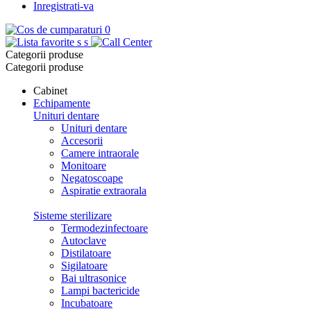
Inregistrati-va
0
s
s
Categorii produse
Categorii produse
Cabinet
Echipamente
Unituri dentare
Unituri dentare
Accesorii
Camere intraorale
Monitoare
Negatoscoape
Aspiratie extraorala
Sisteme sterilizare
Termodezinfectoare
Autoclave
Distilatoare
Sigilatoare
Bai ultrasonice
Lampi bactericide
Incubatoare