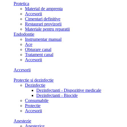
Protetica
Material de amprenta
Accesorii
Cimentari definitive
Restaurari provizorii
Materiale pentru reparatii
Endodontie
Instrumentar manual
Ace
Obturare canal
Tratament canal
Accesorii
Accesorii
Protectie si dezinfectie
Dezinfectie
Dezinfectanti - Dispozitive medicale
Dezinfectanti - Biocide
Consumabile
Protectie
Accesorii
Anestezie
Anestezice