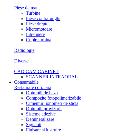
Piese de mana
Turbine
Piese contra-unghi
Piese drepte
Micromotoare
Intretinere
Cuple turbina
Radiologie
Diverse
CAD CAM CABINET
SCANNER INTRAORAL
Consumabile
Restaurare coronara
Obturatii de baza
Compozite fotopolimerizabile
Cimenturi ionomeri de sticla
Obturatii provizorii
Sisteme adezive
Demineralizare
Sigilanti
Finisare si lustruire