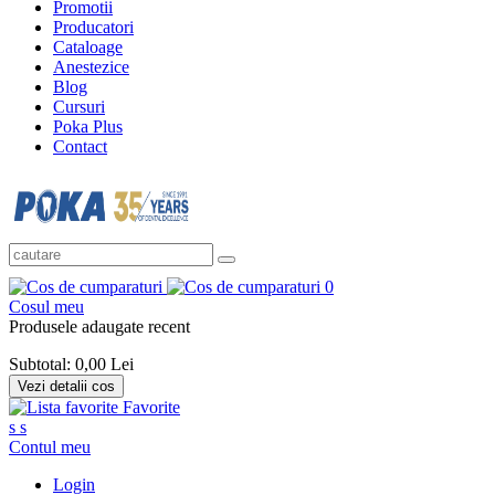
Promotii
Producatori
Cataloage
Anestezice
Blog
Cursuri
Poka Plus
Contact
0
Cosul meu
Produsele adaugate recent
Subtotal:
0,00 Lei
Vezi detalii cos
Favorite
s
s
Contul meu
Login