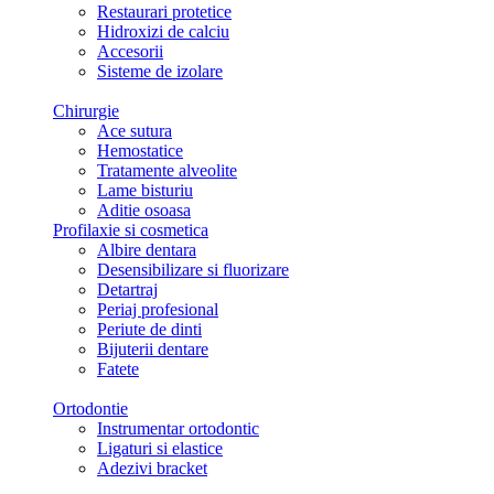
Restaurari protetice
Hidroxizi de calciu
Accesorii
Sisteme de izolare
Chirurgie
Ace sutura
Hemostatice
Tratamente alveolite
Lame bisturiu
Aditie osoasa
Profilaxie si cosmetica
Albire dentara
Desensibilizare si fluorizare
Detartraj
Periaj profesional
Periute de dinti
Bijuterii dentare
Fatete
Ortodontie
Instrumentar ortodontic
Ligaturi si elastice
Adezivi bracket