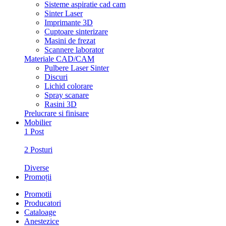
Sisteme aspiratie cad cam
Sinter Laser
Imprimante 3D
Cuptoare sinterizare
Masini de frezat
Scannere laborator
Materiale CAD/CAM
Pulbere Laser Sinter
Discuri
Lichid colorare
Spray scanare
Rasini 3D
Prelucrare si finisare
Mobilier
1 Post
2 Posturi
Diverse
Promoții
Promotii
Producatori
Cataloage
Anestezice