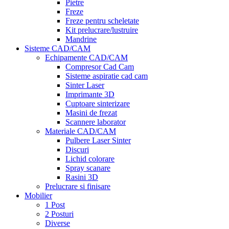
Pietre
Freze
Freze pentru scheletate
Kit prelucrare/lustruire
Mandrine
Sisteme CAD/CAM
Echipamente CAD/CAM
Compresor Cad Cam
Sisteme aspiratie cad cam
Sinter Laser
Imprimante 3D
Cuptoare sinterizare
Masini de frezat
Scannere laborator
Materiale CAD/CAM
Pulbere Laser Sinter
Discuri
Lichid colorare
Spray scanare
Rasini 3D
Prelucrare si finisare
Mobilier
1 Post
2 Posturi
Diverse