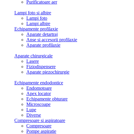
Purificatoare aer
Lampi foto si albire
Lampi foto
Lampi albire
Echipamente profilaxie
Aparate detartraj
Anse si accesorii profilaxie
Aparate profilaxie
Aparate chirurgicale
Lasere
Fiziodispensere
Aparate piezochirurgie
Echipamente endodontice
Endomotoare
Apex locator
Echipamente obturare
Microscoape
Lupe
Diverse
Compresoare si aspiratoare
Compresoare
Pompe aspiratie