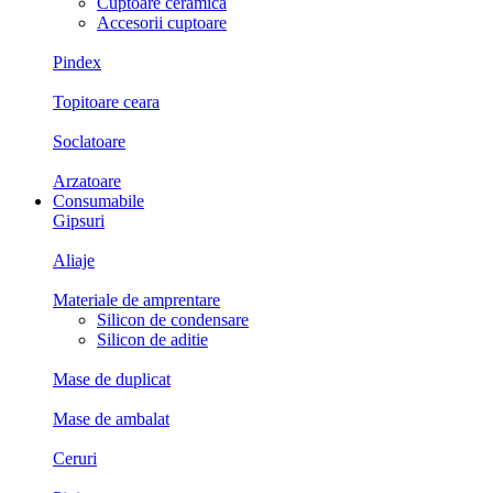
Cuptoare ceramica
Accesorii cuptoare
Pindex
Topitoare ceara
Soclatoare
Arzatoare
Consumabile
Gipsuri
Aliaje
Materiale de amprentare
Silicon de condensare
Silicon de aditie
Mase de duplicat
Mase de ambalat
Ceruri