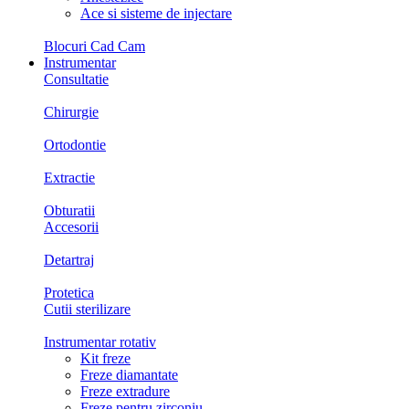
Ace si sisteme de injectare
Blocuri Cad Cam
Instrumentar
Consultatie
Chirurgie
Ortodontie
Extractie
Obturatii
Accesorii
Detartraj
Protetica
Cutii sterilizare
Instrumentar rotativ
Kit freze
Freze diamantate
Freze extradure
Freze pentru zirconiu