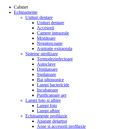
Cabinet
Echipamente
Unituri dentare
Unituri dentare
Accesorii
Camere intraorale
Monitoare
Negatoscoape
Aspiratie extraorala
Sisteme sterilizare
Termodezinfectoare
Autoclave
Distilatoare
Sigilatoare
Bai ultrasonice
Lampi bactericide
Incubatoare
Purificatoare aer
Lampi foto si albire
Lampi foto
Lampi albire
Echipamente profilaxie
Aparate detartraj
Anse si accesorii profilaxie