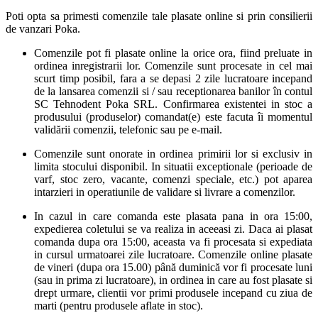
Poti opta sa primesti comenzile tale plasate online si prin consilierii
de vanzari Poka.
Comenzile pot fi plasate online la orice ora, fiind preluate in
ordinea inregistrarii lor. Comenzile sunt procesate in cel mai
scurt timp posibil, fara a se depasi 2 zile lucratoare incepand
de la lansarea comenzii si / sau receptionarea banilor în contul
SC Tehnodent Poka SRL. Confirmarea existentei in stoc a
produsului (produselor) comandat(e) este facuta îi momentul
validării comenzii, telefonic sau pe e-mail.
Comenzile sunt onorate in ordinea primirii lor si exclusiv in
limita stocului disponibil. In situatii exceptionale (perioade de
varf, stoc zero, vacante, comenzi speciale, etc.) pot aparea
intarzieri in operatiunile de validare si livrare a comenzilor.
In cazul in care comanda este plasata pana in ora 15:00,
expedierea coletului se va realiza in aceeasi zi. Daca ai plasat
comanda dupa ora 15:00, aceasta va fi procesata si expediata
in cursul urmatoarei zile lucratoare. Comenzile online plasate
de vineri (dupa ora 15.00) până duminică vor fi procesate luni
(sau in prima zi lucratoare), in ordinea in care au fost plasate si
drept urmare, clientii vor primi produsele incepand cu ziua de
marti (pentru produsele aflate in stoc).