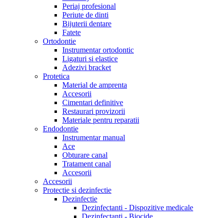
Periaj profesional
Periute de dinti
Bijuterii dentare
Fatete
Ortodontie
Instrumentar ortodontic
Ligaturi si elastice
Adezivi bracket
Protetica
Material de amprenta
Accesorii
Cimentari definitive
Restaurari provizorii
Materiale pentru reparatii
Endodontie
Instrumentar manual
Ace
Obturare canal
Tratament canal
Accesorii
Accesorii
Protectie si dezinfectie
Dezinfectie
Dezinfectanti - Dispozitive medicale
Dezinfectanti - Biocide