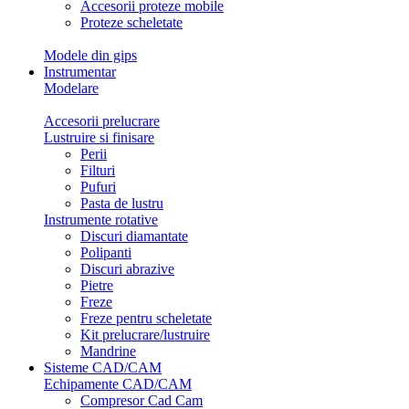
Accesorii proteze mobile
Proteze scheletate
Modele din gips
Instrumentar
Modelare
Accesorii prelucrare
Lustruire si finisare
Perii
Filturi
Pufuri
Pasta de lustru
Instrumente rotative
Discuri diamantate
Polipanti
Discuri abrazive
Pietre
Freze
Freze pentru scheletate
Kit prelucrare/lustruire
Mandrine
Sisteme CAD/CAM
Echipamente CAD/CAM
Compresor Cad Cam