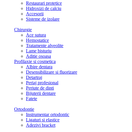
Restaurari protetice
Hidroxizi de calciu
Accesorii
Sisteme de izolare
Chirurgie
Ace sutura
Hemostatice
Tratamente alveolite
Lame bisturiu
Aditie osoasa
Profilaxie si cosmetica
Albire dentara
Desensibilizare si fluorizare
Detartraj
Periaj profesional
Periute de dinti
Bijuterii dentare
Fatete
Ortodontie
Instrumentar ortodontic
Ligaturi si elastice
Adezivi bracket