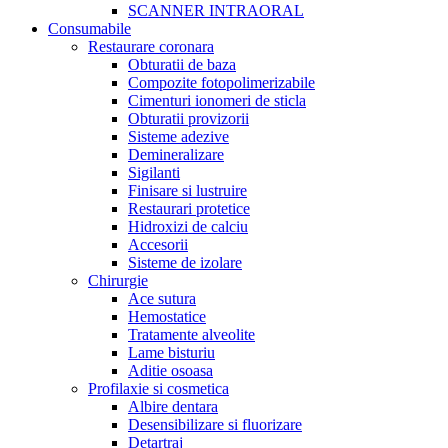
SCANNER INTRAORAL
Consumabile
Restaurare coronara
Obturatii de baza
Compozite fotopolimerizabile
Cimenturi ionomeri de sticla
Obturatii provizorii
Sisteme adezive
Demineralizare
Sigilanti
Finisare si lustruire
Restaurari protetice
Hidroxizi de calciu
Accesorii
Sisteme de izolare
Chirurgie
Ace sutura
Hemostatice
Tratamente alveolite
Lame bisturiu
Aditie osoasa
Profilaxie si cosmetica
Albire dentara
Desensibilizare si fluorizare
Detartraj