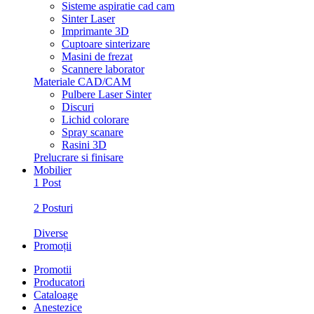
Sisteme aspiratie cad cam
Sinter Laser
Imprimante 3D
Cuptoare sinterizare
Masini de frezat
Scannere laborator
Materiale CAD/CAM
Pulbere Laser Sinter
Discuri
Lichid colorare
Spray scanare
Rasini 3D
Prelucrare si finisare
Mobilier
1 Post
2 Posturi
Diverse
Promoții
Promotii
Producatori
Cataloage
Anestezice