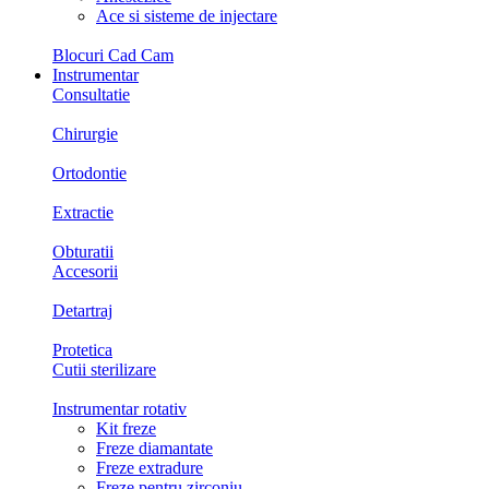
Ace si sisteme de injectare
Blocuri Cad Cam
Instrumentar
Consultatie
Chirurgie
Ortodontie
Extractie
Obturatii
Accesorii
Detartraj
Protetica
Cutii sterilizare
Instrumentar rotativ
Kit freze
Freze diamantate
Freze extradure
Freze pentru zirconiu