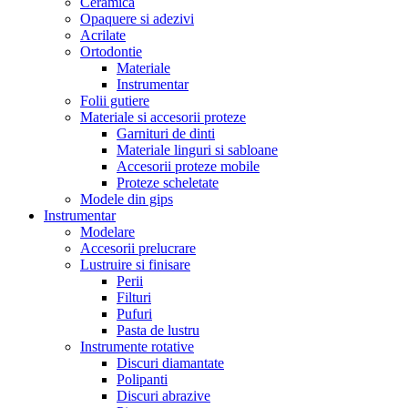
Ceramica
Opaquere si adezivi
Acrilate
Ortodontie
Materiale
Instrumentar
Folii gutiere
Materiale si accesorii proteze
Garnituri de dinti
Materiale linguri si sabloane
Accesorii proteze mobile
Proteze scheletate
Modele din gips
Instrumentar
Modelare
Accesorii prelucrare
Lustruire si finisare
Perii
Filturi
Pufuri
Pasta de lustru
Instrumente rotative
Discuri diamantate
Polipanti
Discuri abrazive