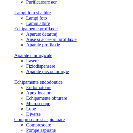
Purificatoare aer
Lampi foto si albire
Lampi foto
Lampi albire
Echipamente profilaxie
Aparate detartraj
Anse si accesorii profilaxie
Aparate profilaxie
Aparate chirurgicale
Lasere
Fiziodispensere
Aparate piezochirurgie
Echipamente endodontice
Endomotoare
Apex locator
Echipamente obturare
Microscoape
Lupe
Diverse
Compresoare si aspiratoare
Compresoare
Pompe aspiratie