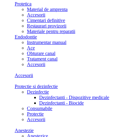
Protetica
Material de amprenta
Accesorii
Cimentari definitive
Restaurari provizorii
Materiale pentru reparatii
Endodontie
Instrumentar manual
Ace
Obturare canal
Tratament canal
Accesorii
Accesorii
Protectie si dezinfectie
Dezinfectie
Dezinfectanti - Dispozitive medicale
Dezinfectanti - Biocide
Consumabile
Protectie
Accesorii
Anestezie
Anestezice