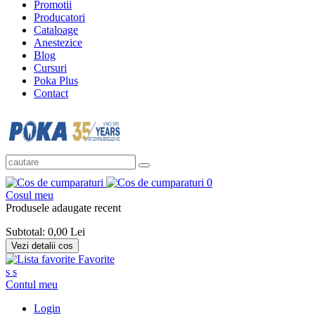
Promotii
Producatori
Cataloage
Anestezice
Blog
Cursuri
Poka Plus
Contact
0
Cosul meu
Produsele adaugate recent
Subtotal:
0,00 Lei
Vezi detalii cos
Favorite
s
s
Contul meu
Login