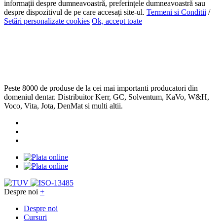
informații despre dumneavoastră, preferințele dumneavoastră sau
despre dispozitivul de pe care accesați site-ul.
Termeni si Conditii
/
Setări personalizate cookies
Ok, accept toate
Peste 8000 de produse de la cei mai importanti producatori din
domeniul dentar. Distribuitor Kerr, GC, Solventum, KaVo, W&H,
Voco, Vita, Jota, DenMat si multi altii.
Despre noi
+
Despre noi
Cursuri