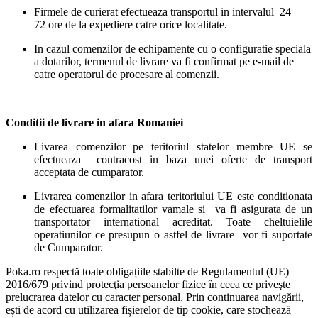
Firmele de curierat efectueaza transportul in intervalul 24 –
72 ore de la expediere catre orice localitate.
In cazul comenzilor de echipamente cu o configuratie speciala
a dotarilor, termenul de livrare va fi confirmat pe e-mail de
catre operatorul de procesare al comenzii.
Conditii de livrare in afara Romaniei
Livarea comenzilor pe teritoriul statelor membre UE se
efectueaza contracost in baza unei oferte de transport
acceptata de cumparator.
Livrarea comenzilor in afara teritoriului UE este conditionata
de efectuarea formalitatilor vamale si va fi asigurata de un
transportator international acreditat. Toate cheltuielile
operatiunilor ce presupun o astfel de livrare vor fi suportate
de Cumparator.
Poka.ro respectă toate obligațiile stabilte de Regulamentul (UE)
2016/679 privind protecţia persoanelor fizice în ceea ce priveşte
prelucrarea datelor cu caracter personal. Prin continuarea navigării,
ești de acord cu utilizarea fișierelor de tip cookie, care stochează