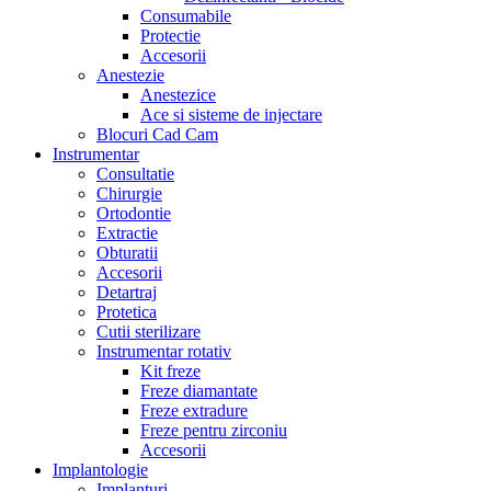
Consumabile
Protectie
Accesorii
Anestezie
Anestezice
Ace si sisteme de injectare
Blocuri Cad Cam
Instrumentar
Consultatie
Chirurgie
Ortodontie
Extractie
Obturatii
Accesorii
Detartraj
Protetica
Cutii sterilizare
Instrumentar rotativ
Kit freze
Freze diamantate
Freze extradure
Freze pentru zirconiu
Accesorii
Implantologie
Implanturi