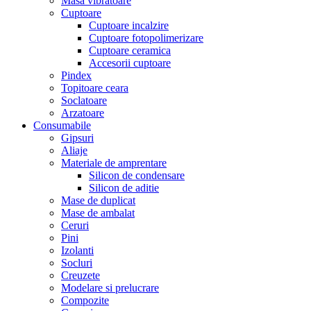
Masa vibratoare
Cuptoare
Cuptoare incalzire
Cuptoare fotopolimerizare
Cuptoare ceramica
Accesorii cuptoare
Pindex
Topitoare ceara
Soclatoare
Arzatoare
Consumabile
Gipsuri
Aliaje
Materiale de amprentare
Silicon de condensare
Silicon de aditie
Mase de duplicat
Mase de ambalat
Ceruri
Pini
Izolanti
Socluri
Creuzete
Modelare si prelucrare
Compozite