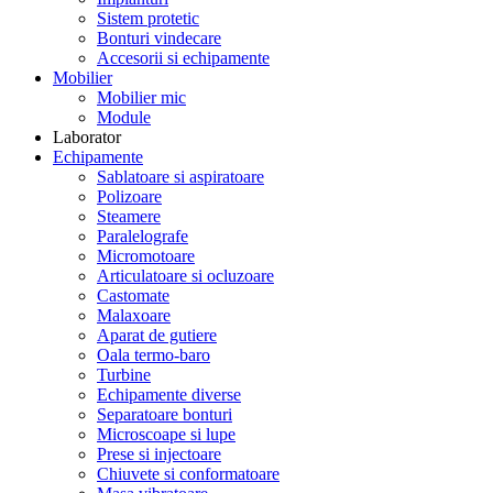
Sistem protetic
Bonturi vindecare
Accesorii si echipamente
Mobilier
Mobilier mic
Module
Laborator
Echipamente
Sablatoare si aspiratoare
Polizoare
Steamere
Paralelografe
Micromotoare
Articulatoare si ocluzoare
Castomate
Malaxoare
Aparat de gutiere
Oala termo-baro
Turbine
Echipamente diverse
Separatoare bonturi
Microscoape si lupe
Prese si injectoare
Chiuvete si conformatoare