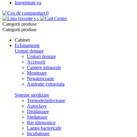
Inregistrati-va
0
s
s
Categorii produse
Categorii produse
Cabinet
Echipamente
Unituri dentare
Unituri dentare
Accesorii
Camere intraorale
Monitoare
Negatoscoape
Aspiratie extraorala
Sisteme sterilizare
Termodezinfectoare
Autoclave
Distilatoare
Sigilatoare
Bai ultrasonice
Lampi bactericide
Incubatoare