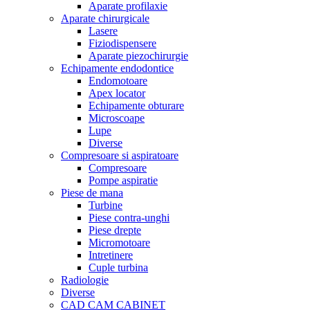
Aparate profilaxie
Aparate chirurgicale
Lasere
Fiziodispensere
Aparate piezochirurgie
Echipamente endodontice
Endomotoare
Apex locator
Echipamente obturare
Microscoape
Lupe
Diverse
Compresoare si aspiratoare
Compresoare
Pompe aspiratie
Piese de mana
Turbine
Piese contra-unghi
Piese drepte
Micromotoare
Intretinere
Cuple turbina
Radiologie
Diverse
CAD CAM CABINET