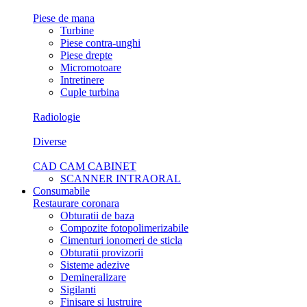
Piese de mana
Turbine
Piese contra-unghi
Piese drepte
Micromotoare
Intretinere
Cuple turbina
Radiologie
Diverse
CAD CAM CABINET
SCANNER INTRAORAL
Consumabile
Restaurare coronara
Obturatii de baza
Compozite fotopolimerizabile
Cimenturi ionomeri de sticla
Obturatii provizorii
Sisteme adezive
Demineralizare
Sigilanti
Finisare si lustruire