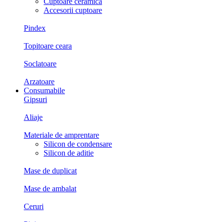
Cuptoare ceramica
Accesorii cuptoare
Pindex
Topitoare ceara
Soclatoare
Arzatoare
Consumabile
Gipsuri
Aliaje
Materiale de amprentare
Silicon de condensare
Silicon de aditie
Mase de duplicat
Mase de ambalat
Ceruri