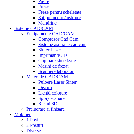
Pietre
Freze
Freze pentru scheletate
Kit prelucrare/lustruire
Mandrine
Sisteme CAD/CAM
Echipamente CAD/CAM
Compresor Cad Cam
Sisteme aspiratie cad cam
Sinter Laser
Imprimante 3D
Cuptoare sinterizare
Masini de frezat
Scannere laborator
Materiale CAD/CAM
Pulbere Laser Sinter
Discuri
Lichid colorare
Spray scanare
Rasini 3D
Prelucrare si finisare
Mobilier
1 Post
2 Posturi
Diverse