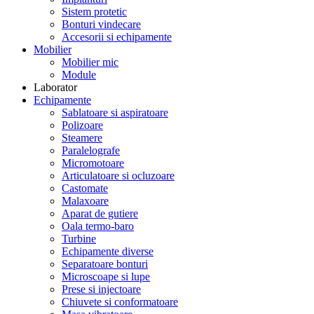
Sistem protetic
Bonturi vindecare
Accesorii si echipamente
Mobilier
Mobilier mic
Module
Laborator
Echipamente
Sablatoare si aspiratoare
Polizoare
Steamere
Paralelografe
Micromotoare
Articulatoare si ocluzoare
Castomate
Malaxoare
Aparat de gutiere
Oala termo-baro
Turbine
Echipamente diverse
Separatoare bonturi
Microscoape si lupe
Prese si injectoare
Chiuvete si conformatoare