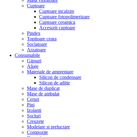
Masa vibratoare
Cuptoare
Cuptoare incalzire
Cuptoare fotopolimerizare
Cuptoare ceramica
Accesorii cuptoare
Pindex
Topitoare ceara
Soclatoare
Arzatoare
Consumabile
Gipsuri
Aliaje
Materiale de amprentare
Silicon de condensare
Silicon de aditie
Mase de duplicat
Mase de ambalat
Ceruri
Pini
Izolanti
Socluri
Creuzete
Modelare si prelucrare
Compozite