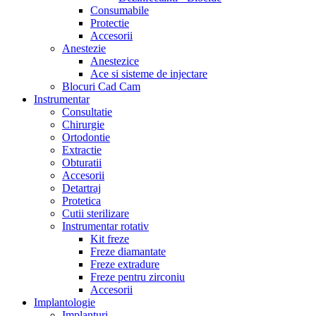
Consumabile
Protectie
Accesorii
Anestezie
Anestezice
Ace si sisteme de injectare
Blocuri Cad Cam
Instrumentar
Consultatie
Chirurgie
Ortodontie
Extractie
Obturatii
Accesorii
Detartraj
Protetica
Cutii sterilizare
Instrumentar rotativ
Kit freze
Freze diamantate
Freze extradure
Freze pentru zirconiu
Accesorii
Implantologie
Implanturi