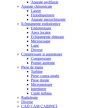
Aparate profilaxie
Aparate chirurgicale
Lasere
Fiziodispensere
Aparate piezochirurgie
Echipamente endodontice
Endomotoare
Apex locator
Echipamente obturare
Microscoape
Lupe
Diverse
Compresoare si aspiratoare
Compresoare
Pompe aspiratie
Piese de mana
Turbine
Piese contra-unghi
Piese drepte
Micromotoare
Intretinere
Cuple turbina
Radiologie
Diverse
CAD CAM CABINET