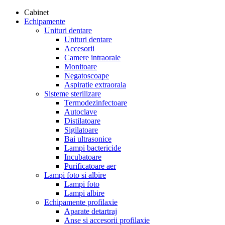
Cabinet
Echipamente
Unituri dentare
Unituri dentare
Accesorii
Camere intraorale
Monitoare
Negatoscoape
Aspiratie extraorala
Sisteme sterilizare
Termodezinfectoare
Autoclave
Distilatoare
Sigilatoare
Bai ultrasonice
Lampi bactericide
Incubatoare
Purificatoare aer
Lampi foto si albire
Lampi foto
Lampi albire
Echipamente profilaxie
Aparate detartraj
Anse si accesorii profilaxie