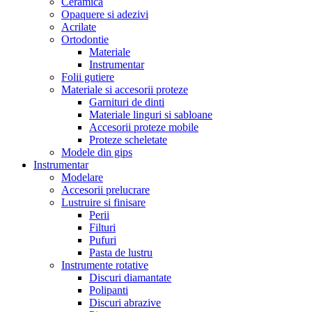
Ceramica
Opaquere si adezivi
Acrilate
Ortodontie
Materiale
Instrumentar
Folii gutiere
Materiale si accesorii proteze
Garnituri de dinti
Materiale linguri si sabloane
Accesorii proteze mobile
Proteze scheletate
Modele din gips
Instrumentar
Modelare
Accesorii prelucrare
Lustruire si finisare
Perii
Filturi
Pufuri
Pasta de lustru
Instrumente rotative
Discuri diamantate
Polipanti
Discuri abrazive