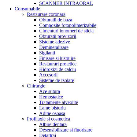
SCANNER INTRAORAL
Consumabile
Restaurare coronara
Obturatii de baza
Compozite fotopolimerizabile
Cimenturi ionomeri de sticla
Obturatii provizorii
Sisteme adezive
Demineralizare
Sigilanti
Finisare si lustruire
Restaurari protetice
Hidroxizi de calciu
Accesorii
Sisteme de izolare
Chirurgie
Ace sutura
Hemostatice
Tratamente alveolite
Lame bisturiu
Aditie osoasa
Profilaxie si cosmetica
Albire dentara
Desensibilizare si fluorizare
Detartraj