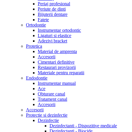
Periaj profesional
Periute de dinti
Bijuterii dentare
Fatete
Ortodontie
Instrumentar ortodontic
Ligaturi si elastice
Adezivi bracket
Protetica
Material de amprenta
Accesorii
Cimentari definitive
Restaurari provizorii
Materiale pentru reparatii
Endodontie
Instrumentar manual
Ace
Obturare canal
Tratament canal
Accesorii
Accesorii
Protectie si dezinfectie
Dezinfectie
Dezinfectanti - Dispozitive medicale
Dezinfectanti - Biocide