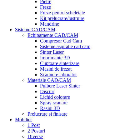
Pietre
Freze
Freze pentru scheletate
Kit prelucrare/lustruire
Mandrine
Sisteme CAD/CAM
Echipamente CAD/CAM
Compresor Cad Cam
Sisteme aspiratie cad cam
Sinter Laser
Imprimante 3D
Cuptoare sinterizare
Masini de frezat
Scannere laborator
Materiale CAD/CAM
Pulbere Laser Sinter
Discuri
Lichid colorare
Spray scanare
Rasini 3D
Prelucrare si finisare
Mobilier
1 Post
2 Posturi
Diverse