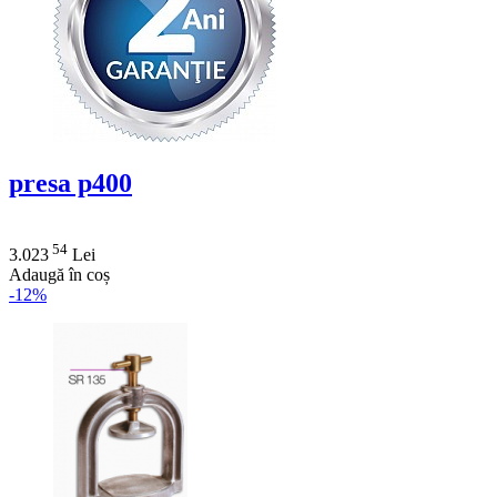
presa p400
54
3.023
Lei
Adaugă în coș
-12%