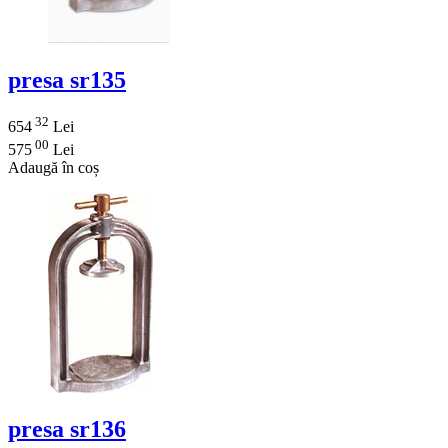
presa sr135
32
654
Lei
00
575
Lei
Adaugă în coș
presa sr136