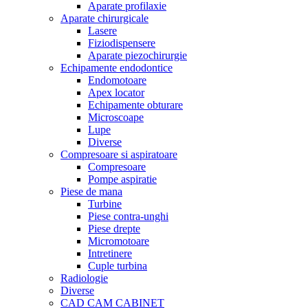
Aparate profilaxie
Aparate chirurgicale
Lasere
Fiziodispensere
Aparate piezochirurgie
Echipamente endodontice
Endomotoare
Apex locator
Echipamente obturare
Microscoape
Lupe
Diverse
Compresoare si aspiratoare
Compresoare
Pompe aspiratie
Piese de mana
Turbine
Piese contra-unghi
Piese drepte
Micromotoare
Intretinere
Cuple turbina
Radiologie
Diverse
CAD CAM CABINET