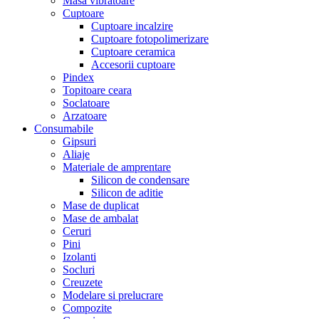
Masa vibratoare
Cuptoare
Cuptoare incalzire
Cuptoare fotopolimerizare
Cuptoare ceramica
Accesorii cuptoare
Pindex
Topitoare ceara
Soclatoare
Arzatoare
Consumabile
Gipsuri
Aliaje
Materiale de amprentare
Silicon de condensare
Silicon de aditie
Mase de duplicat
Mase de ambalat
Ceruri
Pini
Izolanti
Socluri
Creuzete
Modelare si prelucrare
Compozite