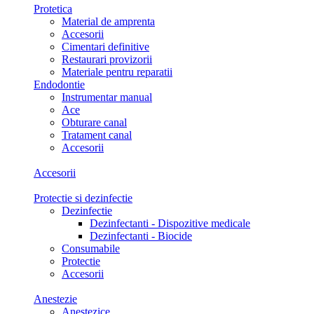
Protetica
Material de amprenta
Accesorii
Cimentari definitive
Restaurari provizorii
Materiale pentru reparatii
Endodontie
Instrumentar manual
Ace
Obturare canal
Tratament canal
Accesorii
Accesorii
Protectie si dezinfectie
Dezinfectie
Dezinfectanti - Dispozitive medicale
Dezinfectanti - Biocide
Consumabile
Protectie
Accesorii
Anestezie
Anestezice