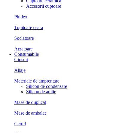
Cuptoare ceramica
Accesorii cuptoare
Pindex
Topitoare ceara
Soclatoare
Arzatoare
Consumabile
Gipsuri
Aliaje
Materiale de amprentare
Silicon de condensare
Silicon de aditie
Mase de duplicat
Mase de ambalat
Ceruri