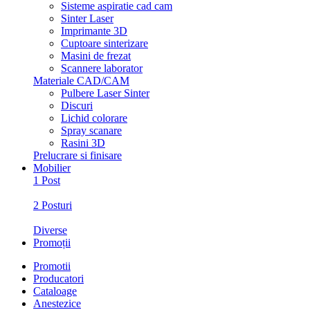
Sisteme aspiratie cad cam
Sinter Laser
Imprimante 3D
Cuptoare sinterizare
Masini de frezat
Scannere laborator
Materiale CAD/CAM
Pulbere Laser Sinter
Discuri
Lichid colorare
Spray scanare
Rasini 3D
Prelucrare si finisare
Mobilier
1 Post
2 Posturi
Diverse
Promoții
Promotii
Producatori
Cataloage
Anestezice