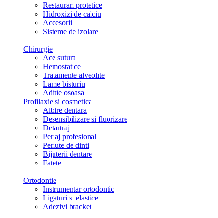
Restaurari protetice
Hidroxizi de calciu
Accesorii
Sisteme de izolare
Chirurgie
Ace sutura
Hemostatice
Tratamente alveolite
Lame bisturiu
Aditie osoasa
Profilaxie si cosmetica
Albire dentara
Desensibilizare si fluorizare
Detartraj
Periaj profesional
Periute de dinti
Bijuterii dentare
Fatete
Ortodontie
Instrumentar ortodontic
Ligaturi si elastice
Adezivi bracket