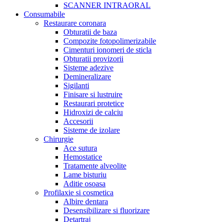
SCANNER INTRAORAL
Consumabile
Restaurare coronara
Obturatii de baza
Compozite fotopolimerizabile
Cimenturi ionomeri de sticla
Obturatii provizorii
Sisteme adezive
Demineralizare
Sigilanti
Finisare si lustruire
Restaurari protetice
Hidroxizi de calciu
Accesorii
Sisteme de izolare
Chirurgie
Ace sutura
Hemostatice
Tratamente alveolite
Lame bisturiu
Aditie osoasa
Profilaxie si cosmetica
Albire dentara
Desensibilizare si fluorizare
Detartraj