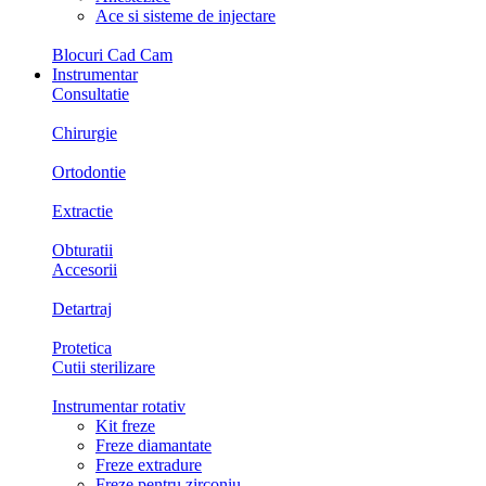
Ace si sisteme de injectare
Blocuri Cad Cam
Instrumentar
Consultatie
Chirurgie
Ortodontie
Extractie
Obturatii
Accesorii
Detartraj
Protetica
Cutii sterilizare
Instrumentar rotativ
Kit freze
Freze diamantate
Freze extradure
Freze pentru zirconiu