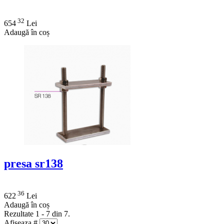
32
654
Lei
Adaugă în coș
presa sr138
36
622
Lei
Adaugă în coș
Rezultate 1 - 7 din 7.
Afiseaza #