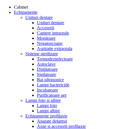
Cabinet
Echipamente
Unituri dentare
Unituri dentare
Accesorii
Camere intraorale
Monitoare
Negatoscoape
Aspiratie extraorala
Sisteme sterilizare
Termodezinfectoare
Autoclave
Distilatoare
Sigilatoare
Bai ultrasonice
Lampi bactericide
Incubatoare
Purificatoare aer
Lampi foto si albire
Lampi foto
Lampi albire
Echipamente profilaxie
Aparate detartraj
Anse si accesorii profilaxie