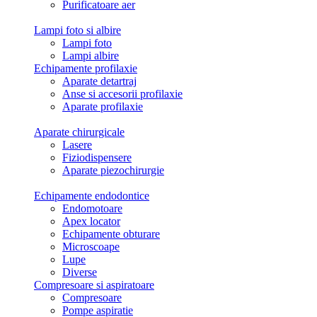
Purificatoare aer
Lampi foto si albire
Lampi foto
Lampi albire
Echipamente profilaxie
Aparate detartraj
Anse si accesorii profilaxie
Aparate profilaxie
Aparate chirurgicale
Lasere
Fiziodispensere
Aparate piezochirurgie
Echipamente endodontice
Endomotoare
Apex locator
Echipamente obturare
Microscoape
Lupe
Diverse
Compresoare si aspiratoare
Compresoare
Pompe aspiratie