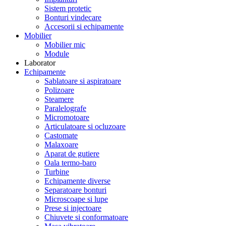
Sistem protetic
Bonturi vindecare
Accesorii si echipamente
Mobilier
Mobilier mic
Module
Laborator
Echipamente
Sablatoare si aspiratoare
Polizoare
Steamere
Paralelografe
Micromotoare
Articulatoare si ocluzoare
Castomate
Malaxoare
Aparat de gutiere
Oala termo-baro
Turbine
Echipamente diverse
Separatoare bonturi
Microscoape si lupe
Prese si injectoare
Chiuvete si conformatoare