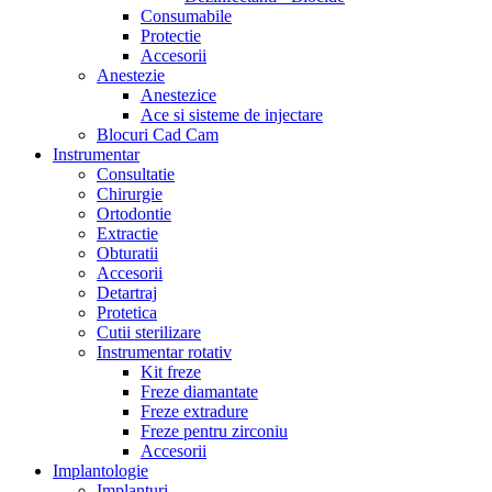
Consumabile
Protectie
Accesorii
Anestezie
Anestezice
Ace si sisteme de injectare
Blocuri Cad Cam
Instrumentar
Consultatie
Chirurgie
Ortodontie
Extractie
Obturatii
Accesorii
Detartraj
Protetica
Cutii sterilizare
Instrumentar rotativ
Kit freze
Freze diamantate
Freze extradure
Freze pentru zirconiu
Accesorii
Implantologie
Implanturi