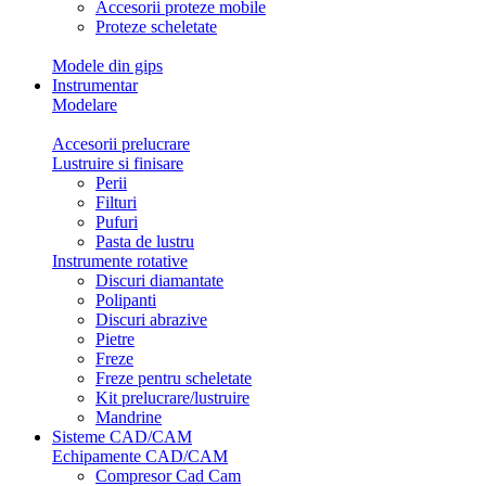
Accesorii proteze mobile
Proteze scheletate
Modele din gips
Instrumentar
Modelare
Accesorii prelucrare
Lustruire si finisare
Perii
Filturi
Pufuri
Pasta de lustru
Instrumente rotative
Discuri diamantate
Polipanti
Discuri abrazive
Pietre
Freze
Freze pentru scheletate
Kit prelucrare/lustruire
Mandrine
Sisteme CAD/CAM
Echipamente CAD/CAM
Compresor Cad Cam