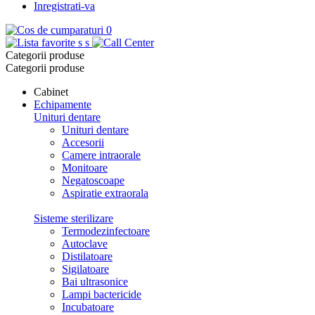
Inregistrati-va
0
s
s
Categorii produse
Categorii produse
Cabinet
Echipamente
Unituri dentare
Unituri dentare
Accesorii
Camere intraorale
Monitoare
Negatoscoape
Aspiratie extraorala
Sisteme sterilizare
Termodezinfectoare
Autoclave
Distilatoare
Sigilatoare
Bai ultrasonice
Lampi bactericide
Incubatoare