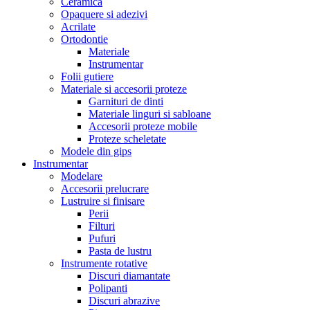
Ceramica
Opaquere si adezivi
Acrilate
Ortodontie
Materiale
Instrumentar
Folii gutiere
Materiale si accesorii proteze
Garnituri de dinti
Materiale linguri si sabloane
Accesorii proteze mobile
Proteze scheletate
Modele din gips
Instrumentar
Modelare
Accesorii prelucrare
Lustruire si finisare
Perii
Filturi
Pufuri
Pasta de lustru
Instrumente rotative
Discuri diamantate
Polipanti
Discuri abrazive