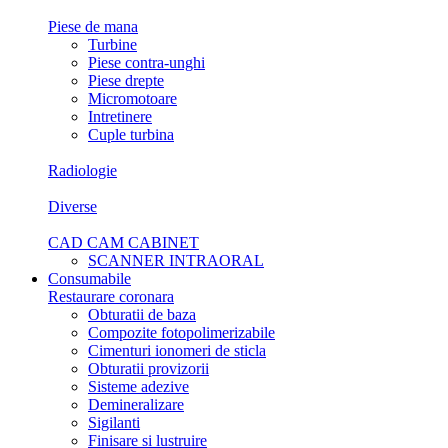
Piese de mana
Turbine
Piese contra-unghi
Piese drepte
Micromotoare
Intretinere
Cuple turbina
Radiologie
Diverse
CAD CAM CABINET
SCANNER INTRAORAL
Consumabile
Restaurare coronara
Obturatii de baza
Compozite fotopolimerizabile
Cimenturi ionomeri de sticla
Obturatii provizorii
Sisteme adezive
Demineralizare
Sigilanti
Finisare si lustruire