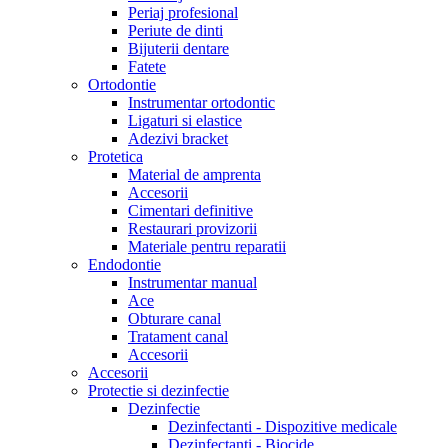
Periaj profesional
Periute de dinti
Bijuterii dentare
Fatete
Ortodontie
Instrumentar ortodontic
Ligaturi si elastice
Adezivi bracket
Protetica
Material de amprenta
Accesorii
Cimentari definitive
Restaurari provizorii
Materiale pentru reparatii
Endodontie
Instrumentar manual
Ace
Obturare canal
Tratament canal
Accesorii
Accesorii
Protectie si dezinfectie
Dezinfectie
Dezinfectanti - Dispozitive medicale
Dezinfectanti - Biocide