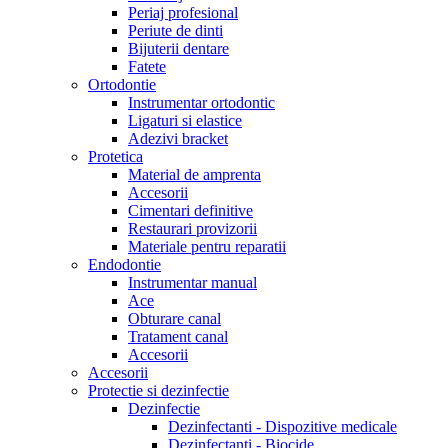
Periaj profesional
Periute de dinti
Bijuterii dentare
Fatete
Ortodontie
Instrumentar ortodontic
Ligaturi si elastice
Adezivi bracket
Protetica
Material de amprenta
Accesorii
Cimentari definitive
Restaurari provizorii
Materiale pentru reparatii
Endodontie
Instrumentar manual
Ace
Obturare canal
Tratament canal
Accesorii
Accesorii
Protectie si dezinfectie
Dezinfectie
Dezinfectanti - Dispozitive medicale
Dezinfectanti - Biocide