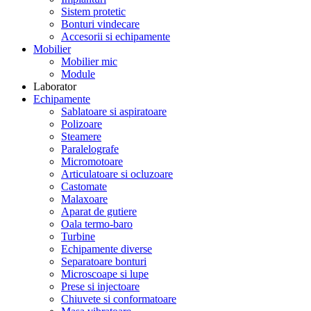
Sistem protetic
Bonturi vindecare
Accesorii si echipamente
Mobilier
Mobilier mic
Module
Laborator
Echipamente
Sablatoare si aspiratoare
Polizoare
Steamere
Paralelografe
Micromotoare
Articulatoare si ocluzoare
Castomate
Malaxoare
Aparat de gutiere
Oala termo-baro
Turbine
Echipamente diverse
Separatoare bonturi
Microscoape si lupe
Prese si injectoare
Chiuvete si conformatoare