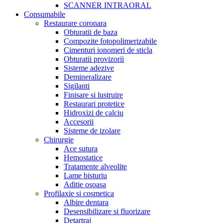
SCANNER INTRAORAL
Consumabile
Restaurare coronara
Obturatii de baza
Compozite fotopolimerizabile
Cimenturi ionomeri de sticla
Obturatii provizorii
Sisteme adezive
Demineralizare
Sigilanti
Finisare si lustruire
Restaurari protetice
Hidroxizi de calciu
Accesorii
Sisteme de izolare
Chirurgie
Ace sutura
Hemostatice
Tratamente alveolite
Lame bisturiu
Aditie osoasa
Profilaxie si cosmetica
Albire dentara
Desensibilizare si fluorizare
Detartraj