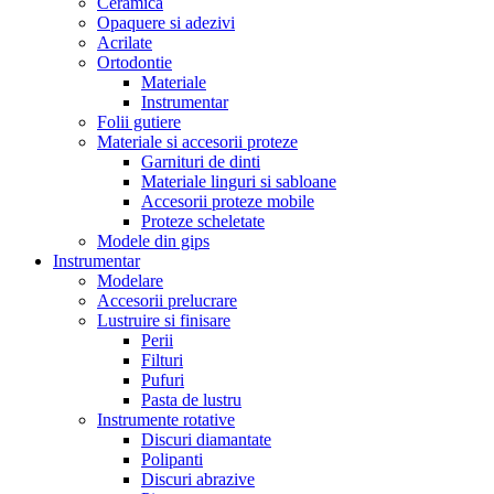
Ceramica
Opaquere si adezivi
Acrilate
Ortodontie
Materiale
Instrumentar
Folii gutiere
Materiale si accesorii proteze
Garnituri de dinti
Materiale linguri si sabloane
Accesorii proteze mobile
Proteze scheletate
Modele din gips
Instrumentar
Modelare
Accesorii prelucrare
Lustruire si finisare
Perii
Filturi
Pufuri
Pasta de lustru
Instrumente rotative
Discuri diamantate
Polipanti
Discuri abrazive