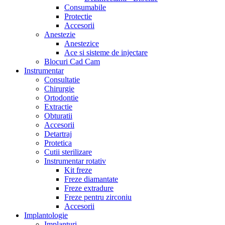
Consumabile
Protectie
Accesorii
Anestezie
Anestezice
Ace si sisteme de injectare
Blocuri Cad Cam
Instrumentar
Consultatie
Chirurgie
Ortodontie
Extractie
Obturatii
Accesorii
Detartraj
Protetica
Cutii sterilizare
Instrumentar rotativ
Kit freze
Freze diamantate
Freze extradure
Freze pentru zirconiu
Accesorii
Implantologie
Implanturi