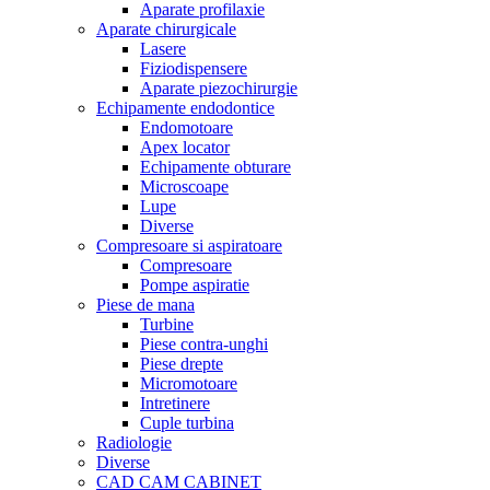
Aparate profilaxie
Aparate chirurgicale
Lasere
Fiziodispensere
Aparate piezochirurgie
Echipamente endodontice
Endomotoare
Apex locator
Echipamente obturare
Microscoape
Lupe
Diverse
Compresoare si aspiratoare
Compresoare
Pompe aspiratie
Piese de mana
Turbine
Piese contra-unghi
Piese drepte
Micromotoare
Intretinere
Cuple turbina
Radiologie
Diverse
CAD CAM CABINET