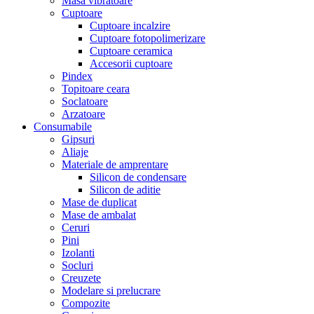
Masa vibratoare
Cuptoare
Cuptoare incalzire
Cuptoare fotopolimerizare
Cuptoare ceramica
Accesorii cuptoare
Pindex
Topitoare ceara
Soclatoare
Arzatoare
Consumabile
Gipsuri
Aliaje
Materiale de amprentare
Silicon de condensare
Silicon de aditie
Mase de duplicat
Mase de ambalat
Ceruri
Pini
Izolanti
Socluri
Creuzete
Modelare si prelucrare
Compozite