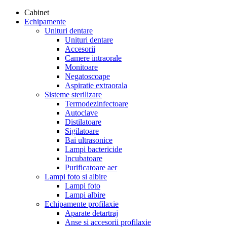
Cabinet
Echipamente
Unituri dentare
Unituri dentare
Accesorii
Camere intraorale
Monitoare
Negatoscoape
Aspiratie extraorala
Sisteme sterilizare
Termodezinfectoare
Autoclave
Distilatoare
Sigilatoare
Bai ultrasonice
Lampi bactericide
Incubatoare
Purificatoare aer
Lampi foto si albire
Lampi foto
Lampi albire
Echipamente profilaxie
Aparate detartraj
Anse si accesorii profilaxie