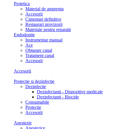
Protetica
Material de amprenta
Accesorii
Cimentari definitive
Restaurari provizorii
Materiale pentru reparatii
Endodontie
Instrumentar manual
Ace
Obturare canal
Tratament canal
Accesorii
Accesorii
Protectie si dezinfectie
Dezinfectie
Dezinfectanti - Dispozitive medicale
Dezinfectanti - Biocide
Consumabile
Protectie
Accesorii
Anestezie
Anestezice