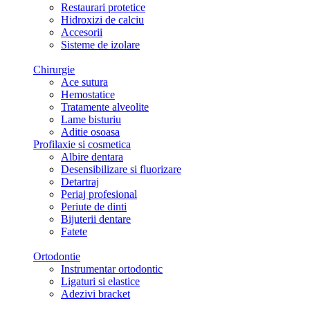
Restaurari protetice
Hidroxizi de calciu
Accesorii
Sisteme de izolare
Chirurgie
Ace sutura
Hemostatice
Tratamente alveolite
Lame bisturiu
Aditie osoasa
Profilaxie si cosmetica
Albire dentara
Desensibilizare si fluorizare
Detartraj
Periaj profesional
Periute de dinti
Bijuterii dentare
Fatete
Ortodontie
Instrumentar ortodontic
Ligaturi si elastice
Adezivi bracket