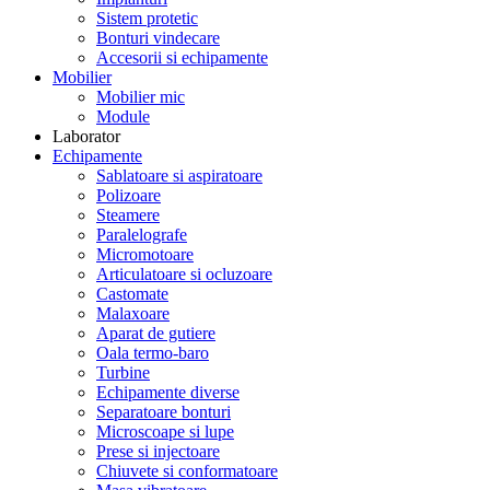
Sistem protetic
Bonturi vindecare
Accesorii si echipamente
Mobilier
Mobilier mic
Module
Laborator
Echipamente
Sablatoare si aspiratoare
Polizoare
Steamere
Paralelografe
Micromotoare
Articulatoare si ocluzoare
Castomate
Malaxoare
Aparat de gutiere
Oala termo-baro
Turbine
Echipamente diverse
Separatoare bonturi
Microscoape si lupe
Prese si injectoare
Chiuvete si conformatoare