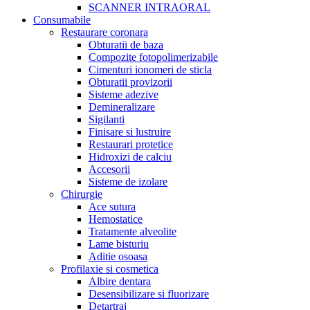
SCANNER INTRAORAL
Consumabile
Restaurare coronara
Obturatii de baza
Compozite fotopolimerizabile
Cimenturi ionomeri de sticla
Obturatii provizorii
Sisteme adezive
Demineralizare
Sigilanti
Finisare si lustruire
Restaurari protetice
Hidroxizi de calciu
Accesorii
Sisteme de izolare
Chirurgie
Ace sutura
Hemostatice
Tratamente alveolite
Lame bisturiu
Aditie osoasa
Profilaxie si cosmetica
Albire dentara
Desensibilizare si fluorizare
Detartraj