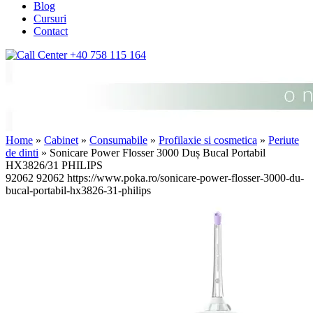
Blog
Cursuri
Contact
+40 758 115 164
Home
»
Cabinet
»
Consumabile
»
Profilaxie si cosmetica
»
Periute
de dinti
» Sonicare Power Flosser 3000 Duș Bucal Portabil
HX3826/31 PHILIPS
92062
92062
https://www.poka.ro/sonicare-power-flosser-3000-du-
bucal-portabil-hx3826-31-philips