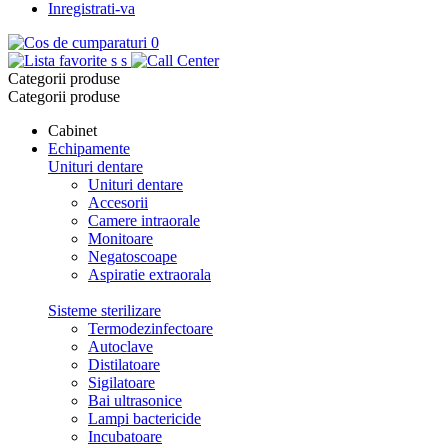
Inregistrati-va
0
s
s
Categorii produse
Categorii produse
Cabinet
Echipamente
Unituri dentare
Unituri dentare
Accesorii
Camere intraorale
Monitoare
Negatoscoape
Aspiratie extraorala
Sisteme sterilizare
Termodezinfectoare
Autoclave
Distilatoare
Sigilatoare
Bai ultrasonice
Lampi bactericide
Incubatoare