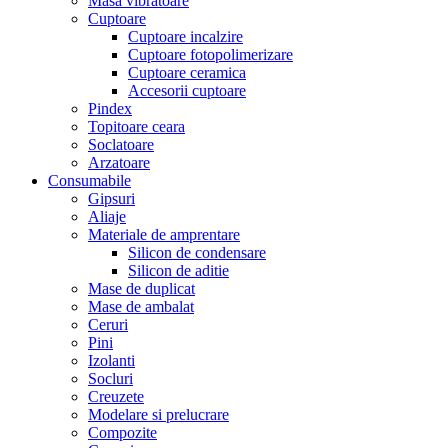
Masa vibratoare
Cuptoare
Cuptoare incalzire
Cuptoare fotopolimerizare
Cuptoare ceramica
Accesorii cuptoare
Pindex
Topitoare ceara
Soclatoare
Arzatoare
Consumabile
Gipsuri
Aliaje
Materiale de amprentare
Silicon de condensare
Silicon de aditie
Mase de duplicat
Mase de ambalat
Ceruri
Pini
Izolanti
Socluri
Creuzete
Modelare si prelucrare
Compozite