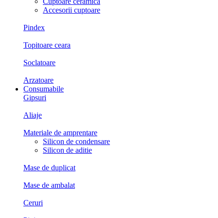
Cuptoare ceramica
Accesorii cuptoare
Pindex
Topitoare ceara
Soclatoare
Arzatoare
Consumabile
Gipsuri
Aliaje
Materiale de amprentare
Silicon de condensare
Silicon de aditie
Mase de duplicat
Mase de ambalat
Ceruri