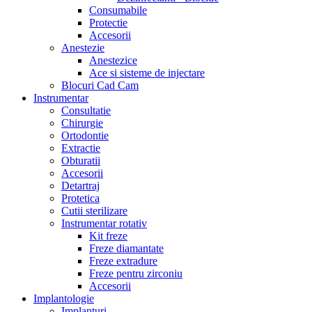
Consumabile
Protectie
Accesorii
Anestezie
Anestezice
Ace si sisteme de injectare
Blocuri Cad Cam
Instrumentar
Consultatie
Chirurgie
Ortodontie
Extractie
Obturatii
Accesorii
Detartraj
Protetica
Cutii sterilizare
Instrumentar rotativ
Kit freze
Freze diamantate
Freze extradure
Freze pentru zirconiu
Accesorii
Implantologie
Implanturi