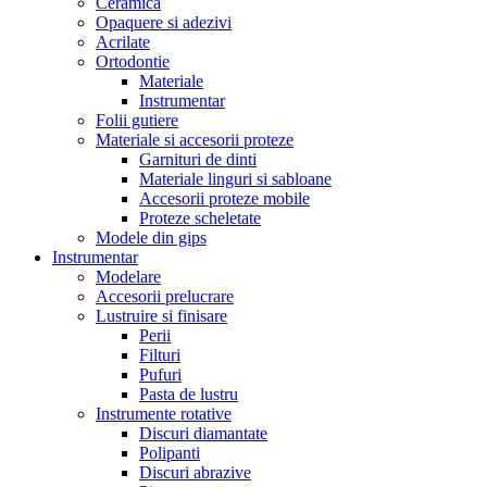
Ceramica
Opaquere si adezivi
Acrilate
Ortodontie
Materiale
Instrumentar
Folii gutiere
Materiale si accesorii proteze
Garnituri de dinti
Materiale linguri si sabloane
Accesorii proteze mobile
Proteze scheletate
Modele din gips
Instrumentar
Modelare
Accesorii prelucrare
Lustruire si finisare
Perii
Filturi
Pufuri
Pasta de lustru
Instrumente rotative
Discuri diamantate
Polipanti
Discuri abrazive