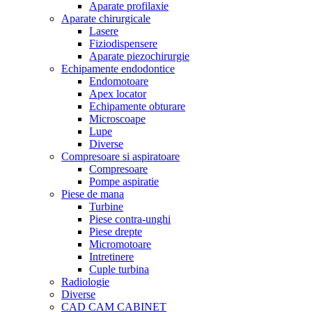
Aparate profilaxie
Aparate chirurgicale
Lasere
Fiziodispensere
Aparate piezochirurgie
Echipamente endodontice
Endomotoare
Apex locator
Echipamente obturare
Microscoape
Lupe
Diverse
Compresoare si aspiratoare
Compresoare
Pompe aspiratie
Piese de mana
Turbine
Piese contra-unghi
Piese drepte
Micromotoare
Intretinere
Cuple turbina
Radiologie
Diverse
CAD CAM CABINET