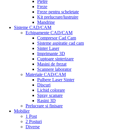
Pietre
Freze
Freze pentru scheletate
Kit prelucrare/lustruire
Mandrine
Sisteme CAD/CAM
Echipamente CAD/CAM
Compresor Cad Cam
Sisteme aspiratie cad cam
Sinter Laser
Imprimante 3D
Cuptoare sinterizare
Masini de frezat
Scannere laborator
Materiale CAD/CAM
Pulbere Laser Sinter
Discuri
Lichid colorare
Spray scanare
Rasini 3D
Prelucrare si finisare
Mobilier
1 Post
2 Posturi
Diverse