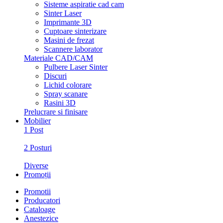
Sisteme aspiratie cad cam
Sinter Laser
Imprimante 3D
Cuptoare sinterizare
Masini de frezat
Scannere laborator
Materiale CAD/CAM
Pulbere Laser Sinter
Discuri
Lichid colorare
Spray scanare
Rasini 3D
Prelucrare si finisare
Mobilier
1 Post
2 Posturi
Diverse
Promoții
Promotii
Producatori
Cataloage
Anestezice