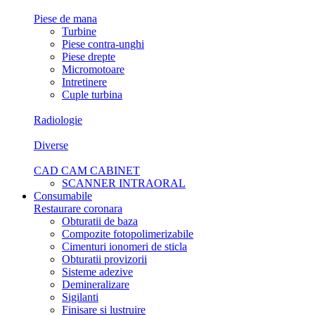
Piese de mana
Turbine
Piese contra-unghi
Piese drepte
Micromotoare
Intretinere
Cuple turbina
Radiologie
Diverse
CAD CAM CABINET
SCANNER INTRAORAL
Consumabile
Restaurare coronara
Obturatii de baza
Compozite fotopolimerizabile
Cimenturi ionomeri de sticla
Obturatii provizorii
Sisteme adezive
Demineralizare
Sigilanti
Finisare si lustruire