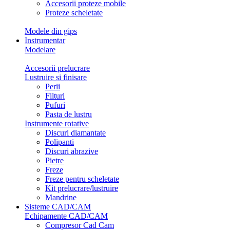
Accesorii proteze mobile
Proteze scheletate
Modele din gips
Instrumentar
Modelare
Accesorii prelucrare
Lustruire si finisare
Perii
Filturi
Pufuri
Pasta de lustru
Instrumente rotative
Discuri diamantate
Polipanti
Discuri abrazive
Pietre
Freze
Freze pentru scheletate
Kit prelucrare/lustruire
Mandrine
Sisteme CAD/CAM
Echipamente CAD/CAM
Compresor Cad Cam