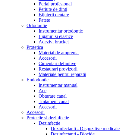
Periaj profesional
Periute de dinti
Bijuterii dentare
Fatete
Ortodontie
Instrumentar ortodontic
Ligaturi si elastice
Adezivi bracket
Protetica
Material de amprenta
Accesorii
Cimentari definitive
Restaurari provizorii
Materiale pentru reparatii
Endodontie
Instrumentar manual
Ace
Obturare canal
Tratament canal
Accesorii
Accesorii
Protectie si dezinfectie
Dezinfectie
Dezinfectanti - Dispozitive medicale
Dezinfectanti - Biocide