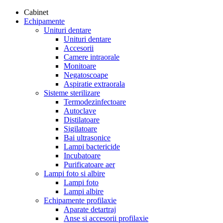
Cabinet
Echipamente
Unituri dentare
Unituri dentare
Accesorii
Camere intraorale
Monitoare
Negatoscoape
Aspiratie extraorala
Sisteme sterilizare
Termodezinfectoare
Autoclave
Distilatoare
Sigilatoare
Bai ultrasonice
Lampi bactericide
Incubatoare
Purificatoare aer
Lampi foto si albire
Lampi foto
Lampi albire
Echipamente profilaxie
Aparate detartraj
Anse si accesorii profilaxie