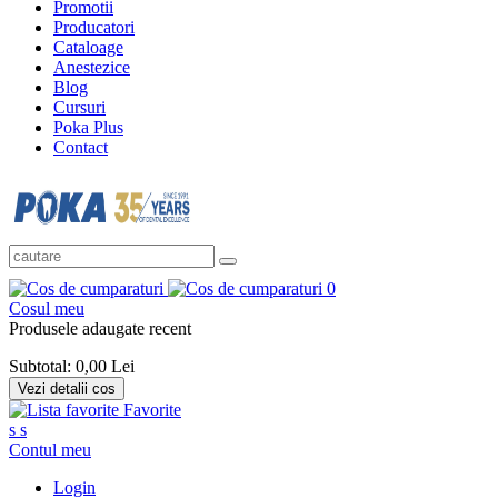
Promotii
Producatori
Cataloage
Anestezice
Blog
Cursuri
Poka Plus
Contact
0
Cosul meu
Produsele adaugate recent
Subtotal:
0,00 Lei
Vezi detalii cos
Favorite
s
s
Contul meu
Login