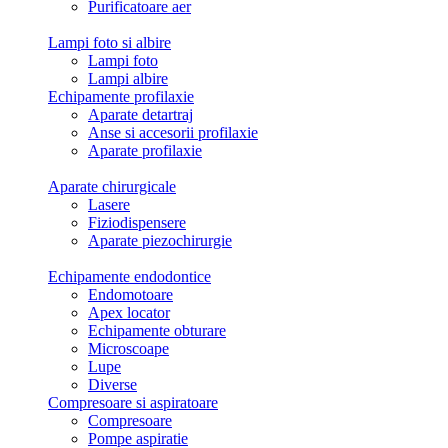
Purificatoare aer
Lampi foto si albire
Lampi foto
Lampi albire
Echipamente profilaxie
Aparate detartraj
Anse si accesorii profilaxie
Aparate profilaxie
Aparate chirurgicale
Lasere
Fiziodispensere
Aparate piezochirurgie
Echipamente endodontice
Endomotoare
Apex locator
Echipamente obturare
Microscoape
Lupe
Diverse
Compresoare si aspiratoare
Compresoare
Pompe aspiratie