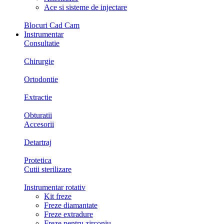
Ace si sisteme de injectare
Blocuri Cad Cam
Instrumentar
Consultatie
Chirurgie
Ortodontie
Extractie
Obturatii
Accesorii
Detartraj
Protetica
Cutii sterilizare
Instrumentar rotativ
Kit freze
Freze diamantate
Freze extradure
Freze pentru zirconiu