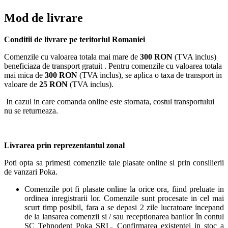
Mod de livrare
Conditii de livrare pe teritoriul Romaniei
Comenzile cu valoarea totala mai mare de
300 RON
(TVA inclus)
beneficiaza de transport gratuit . Pentru comenzile cu valoarea totala
mai mica de
300 RON
(TVA inclus), se aplica o taxa de transport in
valoare de
25 RON
(TVA inclus).
In cazul in care comanda online este stornata, costul transportului
nu se returneaza.
Livrarea prin reprezentantul zonal
Poti opta sa primesti comenzile tale plasate online si prin consilierii
de vanzari Poka.
Comenzile pot fi plasate online la orice ora, fiind preluate in
ordinea inregistrarii lor. Comenzile sunt procesate in cel mai
scurt timp posibil, fara a se depasi 2 zile lucratoare incepand
de la lansarea comenzii si / sau receptionarea banilor în contul
SC Tehnodent Poka SRL. Confirmarea existentei in stoc a