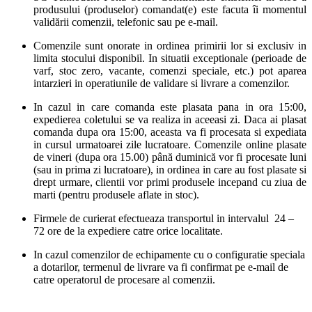
produsului (produselor) comandat(e) este facuta îi momentul
validării comenzii, telefonic sau pe e-mail.
Comenzile sunt onorate in ordinea primirii lor si exclusiv in
limita stocului disponibil. In situatii exceptionale (perioade de
varf, stoc zero, vacante, comenzi speciale, etc.) pot aparea
intarzieri in operatiunile de validare si livrare a comenzilor.
In cazul in care comanda este plasata pana in ora 15:00,
expedierea coletului se va realiza in aceeasi zi. Daca ai plasat
comanda dupa ora 15:00, aceasta va fi procesata si expediata
in cursul urmatoarei zile lucratoare. Comenzile online plasate
de vineri (dupa ora 15.00) până duminică vor fi procesate luni
(sau in prima zi lucratoare), in ordinea in care au fost plasate si
drept urmare, clientii vor primi produsele incepand cu ziua de
marti (pentru produsele aflate in stoc).
Firmele de curierat efectueaza transportul in intervalul 24 –
72 ore de la expediere catre orice localitate.
In cazul comenzilor de echipamente cu o configuratie speciala
a dotarilor, termenul de livrare va fi confirmat pe e-mail de
catre operatorul de procesare al comenzii.