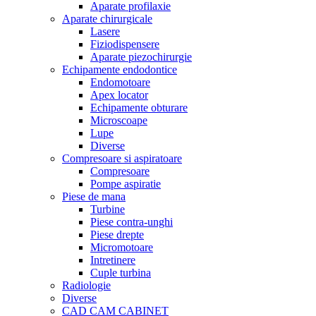
Aparate profilaxie
Aparate chirurgicale
Lasere
Fiziodispensere
Aparate piezochirurgie
Echipamente endodontice
Endomotoare
Apex locator
Echipamente obturare
Microscoape
Lupe
Diverse
Compresoare si aspiratoare
Compresoare
Pompe aspiratie
Piese de mana
Turbine
Piese contra-unghi
Piese drepte
Micromotoare
Intretinere
Cuple turbina
Radiologie
Diverse
CAD CAM CABINET