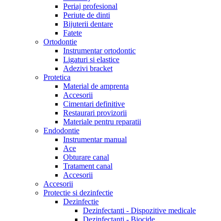
Periaj profesional
Periute de dinti
Bijuterii dentare
Fatete
Ortodontie
Instrumentar ortodontic
Ligaturi si elastice
Adezivi bracket
Protetica
Material de amprenta
Accesorii
Cimentari definitive
Restaurari provizorii
Materiale pentru reparatii
Endodontie
Instrumentar manual
Ace
Obturare canal
Tratament canal
Accesorii
Accesorii
Protectie si dezinfectie
Dezinfectie
Dezinfectanti - Dispozitive medicale
Dezinfectanti - Biocide