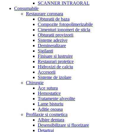
SCANNER INTRAORAL
Consumabile
Restaurare coronara
Obturatii de baza
Compozite fotopolimerizabile
Cimenturi ionomeri de sticla
Obturatii provizorii
Sisteme adezive
Demineralizare
Sigilanti
Finisare si lustruire
Restaurari protetice
Hidroxizi de calciu
Accesorii
Sisteme de izolare
Chirurgie
Ace sutura
Hemostatice
Tratamente alveolite
Lame bisturiu
Aditie osoasa
Profilaxie si cosmetica
Albire dentara
Desensibilizare si fluorizare
Detartraj