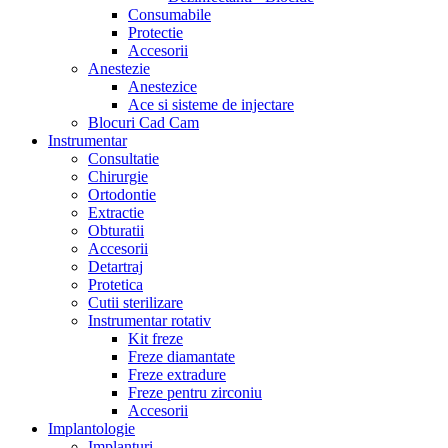
Consumabile
Protectie
Accesorii
Anestezie
Anestezice
Ace si sisteme de injectare
Blocuri Cad Cam
Instrumentar
Consultatie
Chirurgie
Ortodontie
Extractie
Obturatii
Accesorii
Detartraj
Protetica
Cutii sterilizare
Instrumentar rotativ
Kit freze
Freze diamantate
Freze extradure
Freze pentru zirconiu
Accesorii
Implantologie
Implanturi