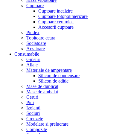
Masa vibratoare
Cuptoare
Cuptoare incalzire
Cuptoare fotopolimerizare
Cuptoare ceramica
Accesorii cuptoare
Pindex
Topitoare ceara
Soclatoare
Arzatoare
Consumabile
Gipsuri
Aliaje
Materiale de amprentare
Silicon de condensare
Silicon de aditie
Mase de duplicat
Mase de ambalat
Ceruri
Pini
Izolanti
Socluri
Creuzete
Modelare si prelucrare
Compozite