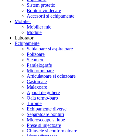
Sistem protetic
Bonturi vindecare
Accesorii si echipamente
Mobilier
Mobilier mic
Module
Laborator
Echipamente
Sablatoare si aspiratoare
Polizoare
Steamere
Paralelografe
Micromotoare
Articulatoare si ocluzoare
Castomate
Malaxoare
Aparat de gutiere
Oala termo-baro
Turbine
Echipamente diverse
Separatoare bonturi
Microscoape si lupe
Prese si injectoare
Chiuvete si conformatoare