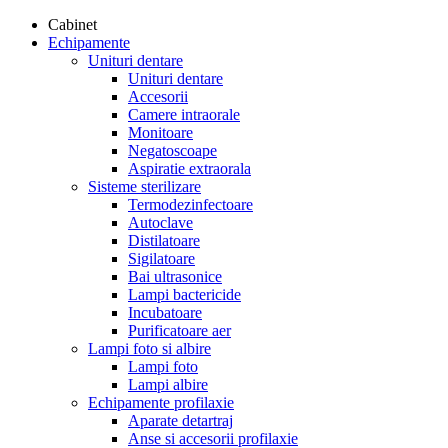
Cabinet
Echipamente
Unituri dentare
Unituri dentare
Accesorii
Camere intraorale
Monitoare
Negatoscoape
Aspiratie extraorala
Sisteme sterilizare
Termodezinfectoare
Autoclave
Distilatoare
Sigilatoare
Bai ultrasonice
Lampi bactericide
Incubatoare
Purificatoare aer
Lampi foto si albire
Lampi foto
Lampi albire
Echipamente profilaxie
Aparate detartraj
Anse si accesorii profilaxie