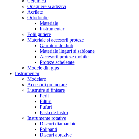
Ceramica
Opaquere si adezivi
Acrilate
Ortodontie
Materiale
Instrumentar
Folii gutiere
Materiale si accesorii proteze
Garnituri de dinti
Materiale linguri si sabloane
Accesorii proteze mobile
Proteze scheletate
Modele din gips
Instrumentar
Modelare
Accesorii prelucrare
Lustruire si finisare
Perii
Filturi
Pufuri
Pasta de lustru
Instrumente rotative
Discuri diamantate
Polipanti
Discuri abrazive