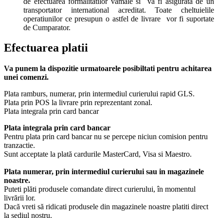
de efectuarea formalitatilor vamale si va fi asigurata de un
transportator international acreditat. Toate cheltuielile
operatiunilor ce presupun o astfel de livrare vor fi suportate
de Cumparator.
Efectuarea platii
Va punem la dispozitie urmatoarele posibiltati pentru achitarea
unei comenzi.
Plata ramburs, numerar, prin intermediul curierului rapid GLS.
Plata prin POS la livrare prin reprezentant zonal.
Plata integrala prin card bancar
Plata integrala prin card bancar
Pentru plata prin card bancar nu se percepe niciun comision pentru
tranzactie.
Sunt acceptate la plată cardurile MasterCard, Visa si Maestro.
Plata numerar, prin intermediul curierului sau in magazinele
noastre.
Puteti plăti produsele comandate direct curierului, în momentul
livrării lor.
Dacă vreti să ridicati produsele din magazinele noastre platiti direct
la sediul nostru.