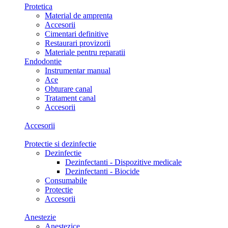
Protetica
Material de amprenta
Accesorii
Cimentari definitive
Restaurari provizorii
Materiale pentru reparatii
Endodontie
Instrumentar manual
Ace
Obturare canal
Tratament canal
Accesorii
Accesorii
Protectie si dezinfectie
Dezinfectie
Dezinfectanti - Dispozitive medicale
Dezinfectanti - Biocide
Consumabile
Protectie
Accesorii
Anestezie
Anestezice