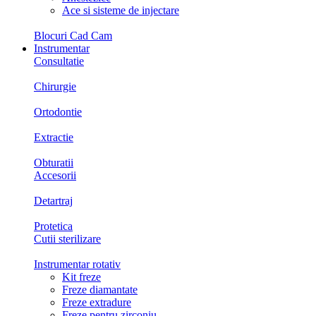
Ace si sisteme de injectare
Blocuri Cad Cam
Instrumentar
Consultatie
Chirurgie
Ortodontie
Extractie
Obturatii
Accesorii
Detartraj
Protetica
Cutii sterilizare
Instrumentar rotativ
Kit freze
Freze diamantate
Freze extradure
Freze pentru zirconiu