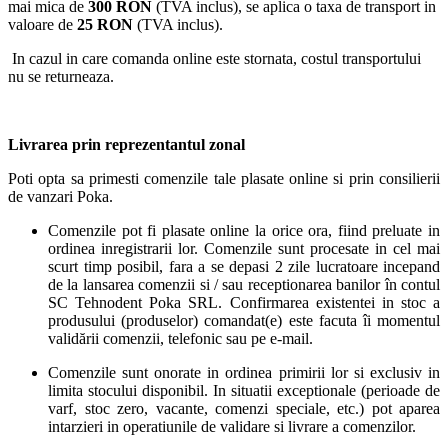
mai mica de
300 RON
(TVA inclus), se aplica o taxa de transport in
valoare de
25 RON
(TVA inclus).
In cazul in care comanda online este stornata, costul transportului
nu se returneaza.
Livrarea prin reprezentantul zonal
Poti opta sa primesti comenzile tale plasate online si prin consilierii
de vanzari Poka.
Comenzile pot fi plasate online la orice ora, fiind preluate in
ordinea inregistrarii lor. Comenzile sunt procesate in cel mai
scurt timp posibil, fara a se depasi 2 zile lucratoare incepand
de la lansarea comenzii si / sau receptionarea banilor în contul
SC Tehnodent Poka SRL. Confirmarea existentei in stoc a
produsului (produselor) comandat(e) este facuta îi momentul
validării comenzii, telefonic sau pe e-mail.
Comenzile sunt onorate in ordinea primirii lor si exclusiv in
limita stocului disponibil. In situatii exceptionale (perioade de
varf, stoc zero, vacante, comenzi speciale, etc.) pot aparea
intarzieri in operatiunile de validare si livrare a comenzilor.