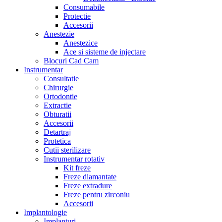
Consumabile
Protectie
Accesorii
Anestezie
Anestezice
Ace si sisteme de injectare
Blocuri Cad Cam
Instrumentar
Consultatie
Chirurgie
Ortodontie
Extractie
Obturatii
Accesorii
Detartraj
Protetica
Cutii sterilizare
Instrumentar rotativ
Kit freze
Freze diamantate
Freze extradure
Freze pentru zirconiu
Accesorii
Implantologie
Implanturi