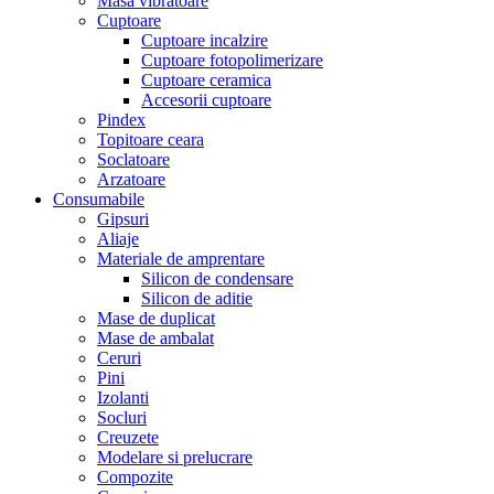
Masa vibratoare
Cuptoare
Cuptoare incalzire
Cuptoare fotopolimerizare
Cuptoare ceramica
Accesorii cuptoare
Pindex
Topitoare ceara
Soclatoare
Arzatoare
Consumabile
Gipsuri
Aliaje
Materiale de amprentare
Silicon de condensare
Silicon de aditie
Mase de duplicat
Mase de ambalat
Ceruri
Pini
Izolanti
Socluri
Creuzete
Modelare si prelucrare
Compozite