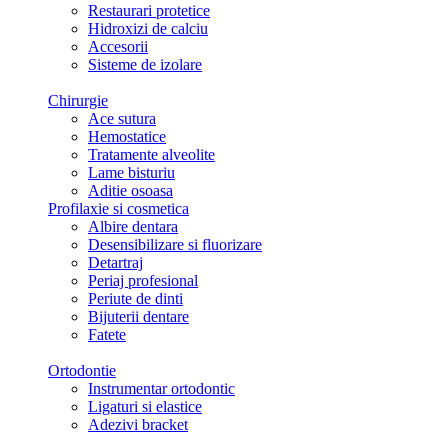
Restaurari protetice
Hidroxizi de calciu
Accesorii
Sisteme de izolare
Chirurgie
Ace sutura
Hemostatice
Tratamente alveolite
Lame bisturiu
Aditie osoasa
Profilaxie si cosmetica
Albire dentara
Desensibilizare si fluorizare
Detartraj
Periaj profesional
Periute de dinti
Bijuterii dentare
Fatete
Ortodontie
Instrumentar ortodontic
Ligaturi si elastice
Adezivi bracket