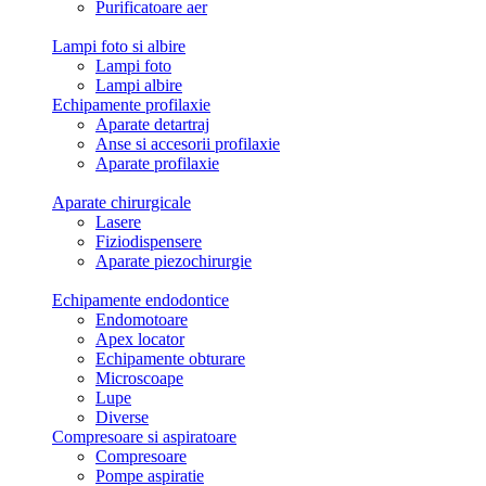
Purificatoare aer
Lampi foto si albire
Lampi foto
Lampi albire
Echipamente profilaxie
Aparate detartraj
Anse si accesorii profilaxie
Aparate profilaxie
Aparate chirurgicale
Lasere
Fiziodispensere
Aparate piezochirurgie
Echipamente endodontice
Endomotoare
Apex locator
Echipamente obturare
Microscoape
Lupe
Diverse
Compresoare si aspiratoare
Compresoare
Pompe aspiratie