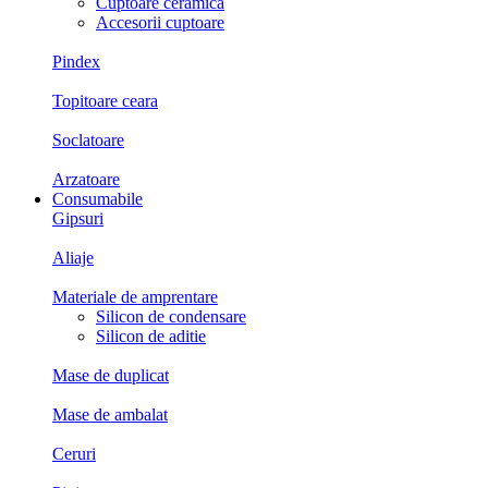
Cuptoare ceramica
Accesorii cuptoare
Pindex
Topitoare ceara
Soclatoare
Arzatoare
Consumabile
Gipsuri
Aliaje
Materiale de amprentare
Silicon de condensare
Silicon de aditie
Mase de duplicat
Mase de ambalat
Ceruri