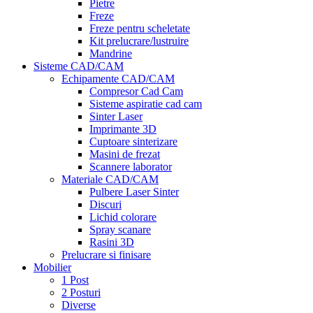
Pietre
Freze
Freze pentru scheletate
Kit prelucrare/lustruire
Mandrine
Sisteme CAD/CAM
Echipamente CAD/CAM
Compresor Cad Cam
Sisteme aspiratie cad cam
Sinter Laser
Imprimante 3D
Cuptoare sinterizare
Masini de frezat
Scannere laborator
Materiale CAD/CAM
Pulbere Laser Sinter
Discuri
Lichid colorare
Spray scanare
Rasini 3D
Prelucrare si finisare
Mobilier
1 Post
2 Posturi
Diverse