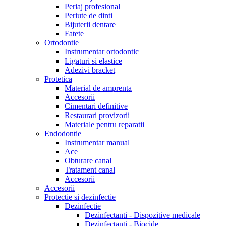
Periaj profesional
Periute de dinti
Bijuterii dentare
Fatete
Ortodontie
Instrumentar ortodontic
Ligaturi si elastice
Adezivi bracket
Protetica
Material de amprenta
Accesorii
Cimentari definitive
Restaurari provizorii
Materiale pentru reparatii
Endodontie
Instrumentar manual
Ace
Obturare canal
Tratament canal
Accesorii
Accesorii
Protectie si dezinfectie
Dezinfectie
Dezinfectanti - Dispozitive medicale
Dezinfectanti - Biocide