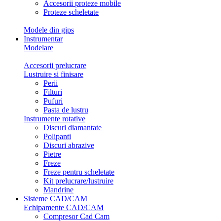
Accesorii proteze mobile
Proteze scheletate
Modele din gips
Instrumentar
Modelare
Accesorii prelucrare
Lustruire si finisare
Perii
Filturi
Pufuri
Pasta de lustru
Instrumente rotative
Discuri diamantate
Polipanti
Discuri abrazive
Pietre
Freze
Freze pentru scheletate
Kit prelucrare/lustruire
Mandrine
Sisteme CAD/CAM
Echipamente CAD/CAM
Compresor Cad Cam