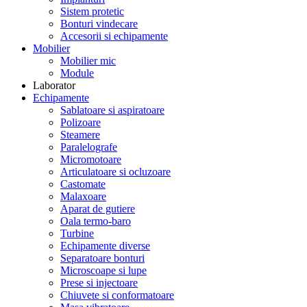
Sistem protetic
Bonturi vindecare
Accesorii si echipamente
Mobilier
Mobilier mic
Module
Laborator
Echipamente
Sablatoare si aspiratoare
Polizoare
Steamere
Paralelografe
Micromotoare
Articulatoare si ocluzoare
Castomate
Malaxoare
Aparat de gutiere
Oala termo-baro
Turbine
Echipamente diverse
Separatoare bonturi
Microscoape si lupe
Prese si injectoare
Chiuvete si conformatoare