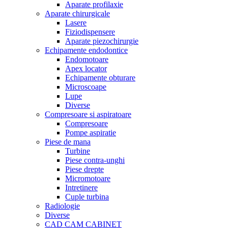
Aparate profilaxie
Aparate chirurgicale
Lasere
Fiziodispensere
Aparate piezochirurgie
Echipamente endodontice
Endomotoare
Apex locator
Echipamente obturare
Microscoape
Lupe
Diverse
Compresoare si aspiratoare
Compresoare
Pompe aspiratie
Piese de mana
Turbine
Piese contra-unghi
Piese drepte
Micromotoare
Intretinere
Cuple turbina
Radiologie
Diverse
CAD CAM CABINET