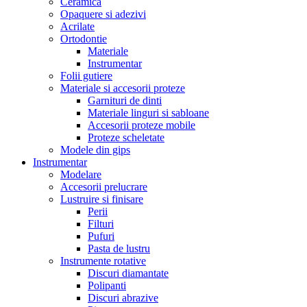
Ceramica
Opaquere si adezivi
Acrilate
Ortodontie
Materiale
Instrumentar
Folii gutiere
Materiale si accesorii proteze
Garnituri de dinti
Materiale linguri si sabloane
Accesorii proteze mobile
Proteze scheletate
Modele din gips
Instrumentar
Modelare
Accesorii prelucrare
Lustruire si finisare
Perii
Filturi
Pufuri
Pasta de lustru
Instrumente rotative
Discuri diamantate
Polipanti
Discuri abrazive