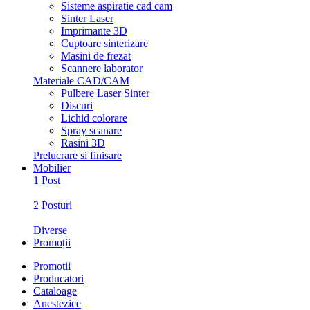
Sisteme aspiratie cad cam
Sinter Laser
Imprimante 3D
Cuptoare sinterizare
Masini de frezat
Scannere laborator
Materiale CAD/CAM
Pulbere Laser Sinter
Discuri
Lichid colorare
Spray scanare
Rasini 3D
Prelucrare si finisare
Mobilier
1 Post
2 Posturi
Diverse
Promoții
Promotii
Producatori
Cataloage
Anestezice