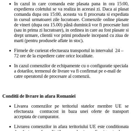
In cazul in care comanda este plasata pana in ora 15:00,
expedierea coletului se va realiza in aceeasi zi. Daca ai plasat
comanda dupa ora 15:00, aceasta va fi procesata si expediata
in cursul urmatoarei zile lucratoare. Comenzile online plasate
de vineri (dupa ora 15.00) până duminică vor fi procesate luni
(sau in prima zi lucratoare), in ordinea in care au fost plasate si
drept urmare, clientii vor primi produsele incepand cu ziua de
marti (pentru produsele aflate in stoc).
Firmele de curierat efectueaza transportul in intervalul 24 –
72 ore de la expediere catre orice localitate.
In cazul comenzilor de echipamente cu o configuratie speciala
a dotarilor, termenul de livrare va fi confirmat pe e-mail de
catre operatorul de procesare al comenzii.
Conditii de livrare in afara Romaniei
Livarea comenzilor pe teritoriul statelor membre UE se
efectueaza contracost in baza unei oferte de transport
acceptata de cumparator.
Livrarea comenzilor in afara teritoriului UE este conditionata