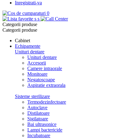
Inregistrati-va
0
s
s
Categorii produse
Categorii produse
Cabinet
Echipamente
Unituri dentare
Unituri dentare
Accesorii
Camere intraorale
Monitoare
Negatoscoape
Aspiratie extraorala
Sisteme sterilizare
Termodezinfectoare
Autoclave
Distilatoare
Sigilatoare
Bai ultrasonice
Lampi bactericide
Incubatoare