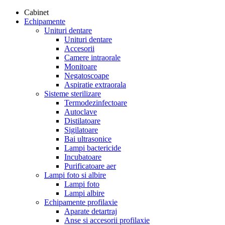
Cabinet
Echipamente
Unituri dentare
Unituri dentare
Accesorii
Camere intraorale
Monitoare
Negatoscoape
Aspiratie extraorala
Sisteme sterilizare
Termodezinfectoare
Autoclave
Distilatoare
Sigilatoare
Bai ultrasonice
Lampi bactericide
Incubatoare
Purificatoare aer
Lampi foto si albire
Lampi foto
Lampi albire
Echipamente profilaxie
Aparate detartraj
Anse si accesorii profilaxie