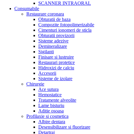
SCANNER INTRAORAL
Consumabile
Restaurare coronara
Obturatii de baza
Compozite fotopolimerizabile
Cimenturi ionomeri de sticla
Obturatii provizorii
Sisteme adezive
Demineralizare
Sigilanti
Finisare si lustruire
Restaurari protetice
Hidroxizi de calciu
Accesorii
Sisteme de izolare
Chirurgie
Ace sutura
Hemostatice
Tratamente alveolite
Lame bisturiu
Aditie osoasa
Profilaxie si cosmetica
Albire dentara
Desensibilizare si fluorizare
Detartraj