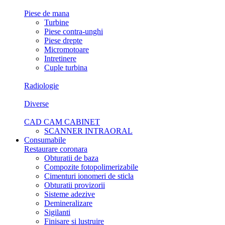
Piese de mana
Turbine
Piese contra-unghi
Piese drepte
Micromotoare
Intretinere
Cuple turbina
Radiologie
Diverse
CAD CAM CABINET
SCANNER INTRAORAL
Consumabile
Restaurare coronara
Obturatii de baza
Compozite fotopolimerizabile
Cimenturi ionomeri de sticla
Obturatii provizorii
Sisteme adezive
Demineralizare
Sigilanti
Finisare si lustruire