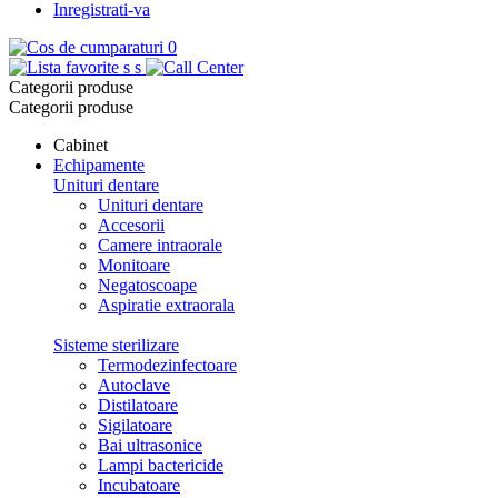
Inregistrati-va
0
s
s
Categorii produse
Categorii produse
Cabinet
Echipamente
Unituri dentare
Unituri dentare
Accesorii
Camere intraorale
Monitoare
Negatoscoape
Aspiratie extraorala
Sisteme sterilizare
Termodezinfectoare
Autoclave
Distilatoare
Sigilatoare
Bai ultrasonice
Lampi bactericide
Incubatoare