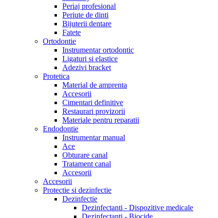
Periaj profesional
Periute de dinti
Bijuterii dentare
Fatete
Ortodontie
Instrumentar ortodontic
Ligaturi si elastice
Adezivi bracket
Protetica
Material de amprenta
Accesorii
Cimentari definitive
Restaurari provizorii
Materiale pentru reparatii
Endodontie
Instrumentar manual
Ace
Obturare canal
Tratament canal
Accesorii
Accesorii
Protectie si dezinfectie
Dezinfectie
Dezinfectanti - Dispozitive medicale
Dezinfectanti - Biocide