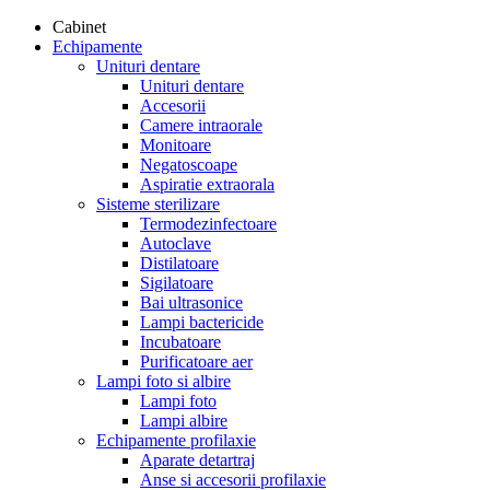
Cabinet
Echipamente
Unituri dentare
Unituri dentare
Accesorii
Camere intraorale
Monitoare
Negatoscoape
Aspiratie extraorala
Sisteme sterilizare
Termodezinfectoare
Autoclave
Distilatoare
Sigilatoare
Bai ultrasonice
Lampi bactericide
Incubatoare
Purificatoare aer
Lampi foto si albire
Lampi foto
Lampi albire
Echipamente profilaxie
Aparate detartraj
Anse si accesorii profilaxie