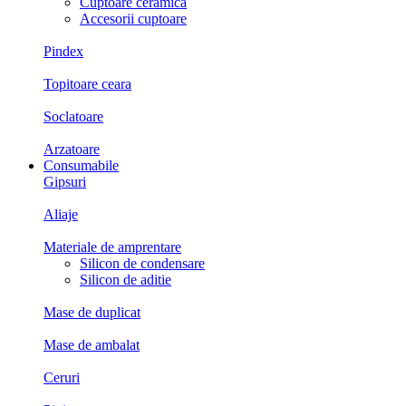
Cuptoare ceramica
Accesorii cuptoare
Pindex
Topitoare ceara
Soclatoare
Arzatoare
Consumabile
Gipsuri
Aliaje
Materiale de amprentare
Silicon de condensare
Silicon de aditie
Mase de duplicat
Mase de ambalat
Ceruri