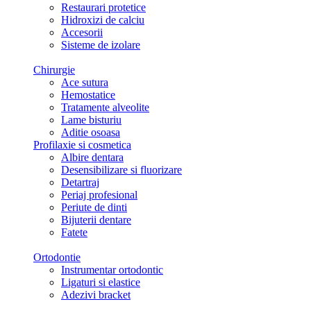
Restaurari protetice
Hidroxizi de calciu
Accesorii
Sisteme de izolare
Chirurgie
Ace sutura
Hemostatice
Tratamente alveolite
Lame bisturiu
Aditie osoasa
Profilaxie si cosmetica
Albire dentara
Desensibilizare si fluorizare
Detartraj
Periaj profesional
Periute de dinti
Bijuterii dentare
Fatete
Ortodontie
Instrumentar ortodontic
Ligaturi si elastice
Adezivi bracket