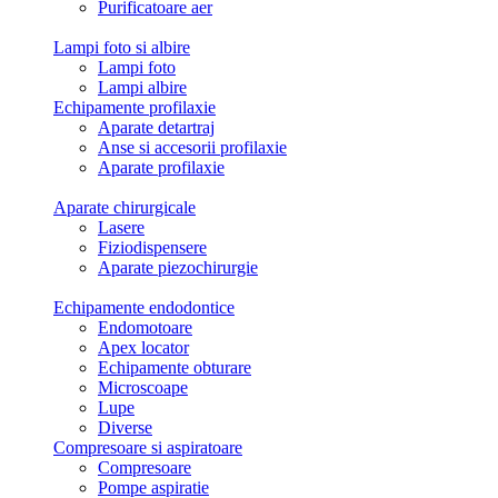
Purificatoare aer
Lampi foto si albire
Lampi foto
Lampi albire
Echipamente profilaxie
Aparate detartraj
Anse si accesorii profilaxie
Aparate profilaxie
Aparate chirurgicale
Lasere
Fiziodispensere
Aparate piezochirurgie
Echipamente endodontice
Endomotoare
Apex locator
Echipamente obturare
Microscoape
Lupe
Diverse
Compresoare si aspiratoare
Compresoare
Pompe aspiratie