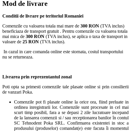
Mod de livrare
Conditii de livrare pe teritoriul Romaniei
Comenzile cu valoarea totala mai mare de
300 RON
(TVA inclus)
beneficiaza de transport gratuit . Pentru comenzile cu valoarea totala
mai mica de
300 RON
(TVA inclus), se aplica o taxa de transport in
valoare de
25 RON
(TVA inclus).
In cazul in care comanda online este stornata, costul transportului
nu se returneaza.
Livrarea prin reprezentantul zonal
Poti opta sa primesti comenzile tale plasate online si prin consilierii
de vanzari Poka.
Comenzile pot fi plasate online la orice ora, fiind preluate in
ordinea inregistrarii lor. Comenzile sunt procesate in cel mai
scurt timp posibil, fara a se depasi 2 zile lucratoare incepand
de la lansarea comenzii si / sau receptionarea banilor în contul
SC Tehnodent Poka SRL. Confirmarea existentei in stoc a
produsului (produselor) comandat(e) este facuta îi momentul