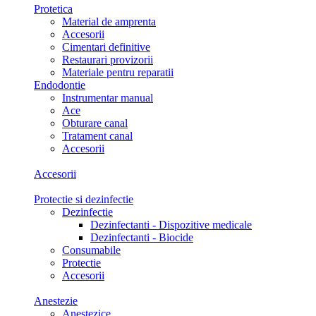
Protetica
Material de amprenta
Accesorii
Cimentari definitive
Restaurari provizorii
Materiale pentru reparatii
Endodontie
Instrumentar manual
Ace
Obturare canal
Tratament canal
Accesorii
Accesorii
Protectie si dezinfectie
Dezinfectie
Dezinfectanti - Dispozitive medicale
Dezinfectanti - Biocide
Consumabile
Protectie
Accesorii
Anestezie
Anestezice