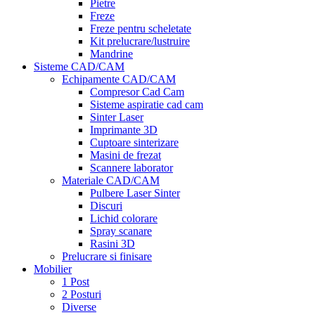
Pietre
Freze
Freze pentru scheletate
Kit prelucrare/lustruire
Mandrine
Sisteme CAD/CAM
Echipamente CAD/CAM
Compresor Cad Cam
Sisteme aspiratie cad cam
Sinter Laser
Imprimante 3D
Cuptoare sinterizare
Masini de frezat
Scannere laborator
Materiale CAD/CAM
Pulbere Laser Sinter
Discuri
Lichid colorare
Spray scanare
Rasini 3D
Prelucrare si finisare
Mobilier
1 Post
2 Posturi
Diverse