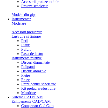
Accesorii proteze mobile
Proteze scheletate
Modele din gips
Instrumentar
Modelare
Accesorii prelucrare
Lustruire si finisare
Perii
Filturi
Pufuri
Pasta de lustru
Instrumente rotative
Discuri diamantate
Polipanti
Discuri abrazive
Pietre
Freze
Freze pentru scheletate
Kit prelucrare/lustruire
Mandrine
Sisteme CAD/CAM
Echipamente CAD/CAM
Compresor Cad Cam