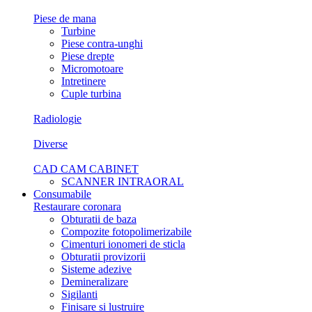
Piese de mana
Turbine
Piese contra-unghi
Piese drepte
Micromotoare
Intretinere
Cuple turbina
Radiologie
Diverse
CAD CAM CABINET
SCANNER INTRAORAL
Consumabile
Restaurare coronara
Obturatii de baza
Compozite fotopolimerizabile
Cimenturi ionomeri de sticla
Obturatii provizorii
Sisteme adezive
Demineralizare
Sigilanti
Finisare si lustruire