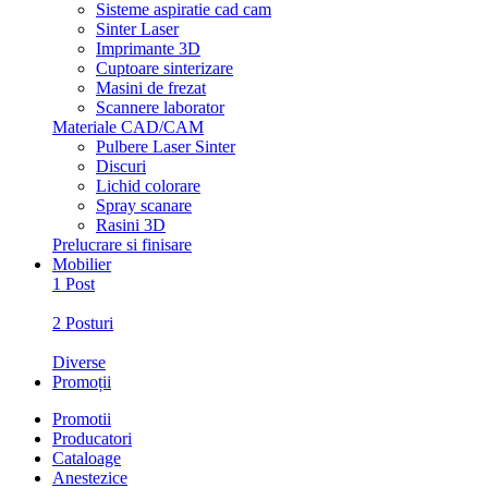
Sisteme aspiratie cad cam
Sinter Laser
Imprimante 3D
Cuptoare sinterizare
Masini de frezat
Scannere laborator
Materiale CAD/CAM
Pulbere Laser Sinter
Discuri
Lichid colorare
Spray scanare
Rasini 3D
Prelucrare si finisare
Mobilier
1 Post
2 Posturi
Diverse
Promoții
Promotii
Producatori
Cataloage
Anestezice