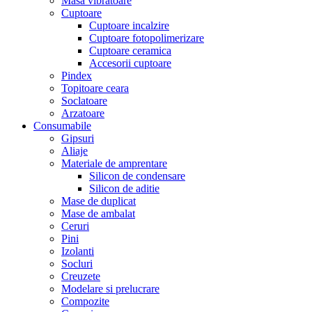
Masa vibratoare
Cuptoare
Cuptoare incalzire
Cuptoare fotopolimerizare
Cuptoare ceramica
Accesorii cuptoare
Pindex
Topitoare ceara
Soclatoare
Arzatoare
Consumabile
Gipsuri
Aliaje
Materiale de amprentare
Silicon de condensare
Silicon de aditie
Mase de duplicat
Mase de ambalat
Ceruri
Pini
Izolanti
Socluri
Creuzete
Modelare si prelucrare
Compozite