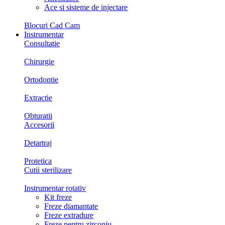
Ace si sisteme de injectare
Blocuri Cad Cam
Instrumentar
Consultatie
Chirurgie
Ortodontie
Extractie
Obturatii
Accesorii
Detartraj
Protetica
Cutii sterilizare
Instrumentar rotativ
Kit freze
Freze diamantate
Freze extradure
Freze pentru zirconiu