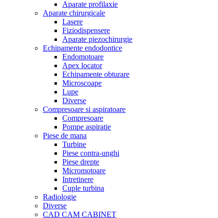
Aparate profilaxie
Aparate chirurgicale
Lasere
Fiziodispensere
Aparate piezochirurgie
Echipamente endodontice
Endomotoare
Apex locator
Echipamente obturare
Microscoape
Lupe
Diverse
Compresoare si aspiratoare
Compresoare
Pompe aspiratie
Piese de mana
Turbine
Piese contra-unghi
Piese drepte
Micromotoare
Intretinere
Cuple turbina
Radiologie
Diverse
CAD CAM CABINET