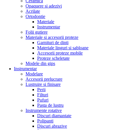
Ceramica
Opaquere si adezivi
Acrilate
Ortodontie
Materiale
Instrumentar
Folii gutiere
Materiale si accesorii proteze
Garnituri de dinti
Materiale linguri si sabloane
Accesorii proteze mobile
Proteze scheletate
Modele din gips
Instrumentar
Modelare
Accesorii prelucrare
Lustruire si finisare
Perii
Filturi
Pufuri
Pasta de lustru
Instrumente rotative
Discuri diamantate
Polipanti
Discuri abrazive