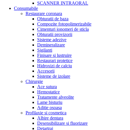
SCANNER INTRAORAL
Consumabile
Restaurare coronara
Obturatii de baza
Compozite fotopolimerizabile
Cimenturi ionomeri de sticla
Obturatii provizorii
Sisteme adezive
Demineralizare
Sigilanti
Finisare si lustruire
Restaurari protetice
Hidroxizi de calciu
Accesorii
Sisteme de izolare
Chirurgie
Ace sutura
Hemostatice
Tratamente alveolite
Lame bisturiu
Aditie osoasa
Profilaxie si cosmetica
Albire dentara
Desensibilizare si fluorizare
Detartraj