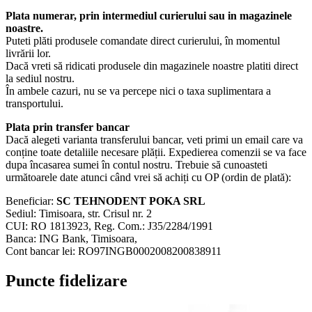
Plata numerar, prin intermediul curierului sau in magazinele
noastre.
Puteti plăti produsele comandate direct curierului, în momentul
livrării lor.
Dacă vreti să ridicati produsele din magazinele noastre platiti direct
la sediul nostru.
În ambele cazuri, nu se va percepe nici o taxa suplimentara a
transportului.
Plata prin transfer bancar
Dacă alegeti varianta transferului bancar, veti primi un email care va
conține toate detaliile necesare plății. Expedierea comenzii se va face
dupa încasarea sumei în contul nostru. Trebuie să cunoasteti
următoarele date atunci când vrei să achiți cu OP (ordin de plată):
Beneficiar:
SC TEHNODENT POKA SRL
Sediul: Timisoara, str. Crisul nr. 2
CUI: RO 1813923, Reg. Com.: J35/2284/1991
Banca: ING Bank, Timisoara,
Cont bancar lei: RO97INGB0002008200838911
Puncte fidelizare