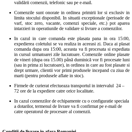
validării comenzii, telefonic sau pe e-mail.
Comenzile sunt onorate in ordinea primirii lor si exclusiv in
limita stocului disponibil. In situatii exceptionale (perioade de
varf, stoc zero, vacante, comenzi speciale, etc.) pot aparea
intarzieri in operatiunile de validare si livrare a comenzilor.
In cazul in care comanda este plasata pana in ora 15:00,
expedierea coletului se va realiza in aceeasi zi. Daca ai plasat
comanda dupa ora 15:00, aceasta va fi procesata si expediata
in cursul urmatoarei zile lucratoare. Comenzile online plasate
de vineri (dupa ora 15.00) până duminică vor fi procesate luni
(sau in prima zi lucratoare), in ordinea in care au fost plasate si
drept urmare, clientii vor primi produsele incepand cu ziua de
marti (pentru produsele aflate in stoc).
Firmele de curierat efectueaza transportul in intervalul 24 –
72 ore de la expediere catre orice localitate.
In cazul comenzilor de echipamente cu o configuratie speciala
a dotarilor, termenul de livrare va fi confirmat pe e-mail de
catre operatorul de procesare al comenzii.
Conditii de livrare in afara Romaniei