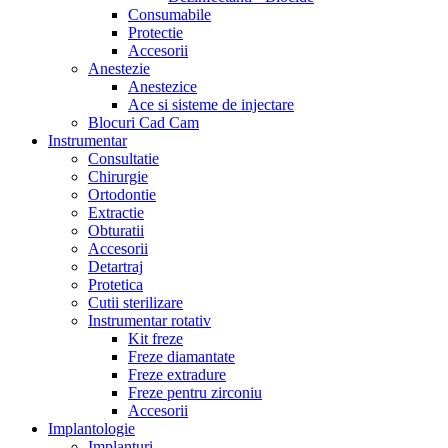
Consumabile
Protectie
Accesorii
Anestezie
Anestezice
Ace si sisteme de injectare
Blocuri Cad Cam
Instrumentar
Consultatie
Chirurgie
Ortodontie
Extractie
Obturatii
Accesorii
Detartraj
Protetica
Cutii sterilizare
Instrumentar rotativ
Kit freze
Freze diamantate
Freze extradure
Freze pentru zirconiu
Accesorii
Implantologie
Implanturi