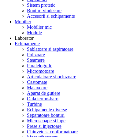
Sistem protetic
Bonturi vindecare
Accesorii si echipamente
Mobilier
Mobilier mic
Module
Laborator
Echipamente
Sablatoare si aspiratoare
Polizoare
Steamere
Paralelografe
Micromotoare
Articulatoare si ocluzoare
Castomate
Malaxoare
Aparat de gutiere
Oala termo-baro
Turbine
Echipamente diverse
Separatoare bonturi
Microscoape si lupe
Prese si injectoare
Chiuvete si conformatoare