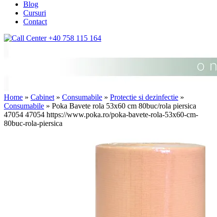
Blog
Cursuri
Contact
+40 758 115 164
Home
»
Cabinet
»
Consumabile
»
Protectie si dezinfectie
»
Consumabile
» Poka Bavete rola 53x60 cm 80buc/rola piersica
47054
47054
https://www.poka.ro/poka-bavete-rola-53x60-cm-
80buc-rola-piersica