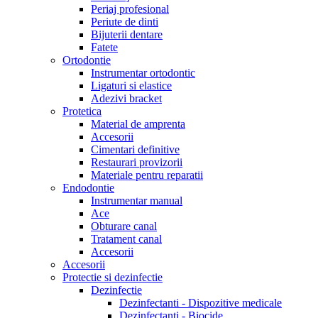
Periaj profesional
Periute de dinti
Bijuterii dentare
Fatete
Ortodontie
Instrumentar ortodontic
Ligaturi si elastice
Adezivi bracket
Protetica
Material de amprenta
Accesorii
Cimentari definitive
Restaurari provizorii
Materiale pentru reparatii
Endodontie
Instrumentar manual
Ace
Obturare canal
Tratament canal
Accesorii
Accesorii
Protectie si dezinfectie
Dezinfectie
Dezinfectanti - Dispozitive medicale
Dezinfectanti - Biocide