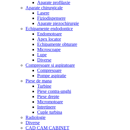
Aparate profilaxie
Aparate chirurgicale
Lasere
Fiziodispensere
Aparate piezochirurgie
Echipamente endodontice
Endomotoare
Apex locator
Echipamente obturare
Microscoape
Lupe
Diverse
Compresoare si aspiratoare
Compresoare
Pompe aspiratie
Piese de mana
Turbine
Piese contra-unghi
Piese drepte
Micromotoare
Intretinere
Cuple turbina
Radiologie
Diverse
CAD CAM CABINET