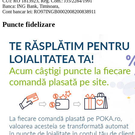
CUI: RO 1813923, Reg. Com.: J35/2284/1991
Banca: ING Bank, Timisoara,
Cont bancar lei: RO97INGB0002008200838911
Puncte fidelizare