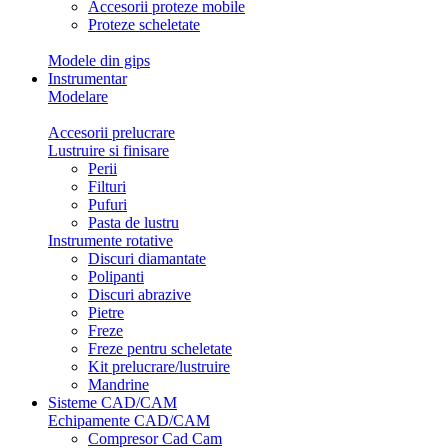
Accesorii proteze mobile
Proteze scheletate
Modele din gips
Instrumentar
Modelare
Accesorii prelucrare
Lustruire si finisare
Perii
Filturi
Pufuri
Pasta de lustru
Instrumente rotative
Discuri diamantate
Polipanti
Discuri abrazive
Pietre
Freze
Freze pentru scheletate
Kit prelucrare/lustruire
Mandrine
Sisteme CAD/CAM
Echipamente CAD/CAM
Compresor Cad Cam