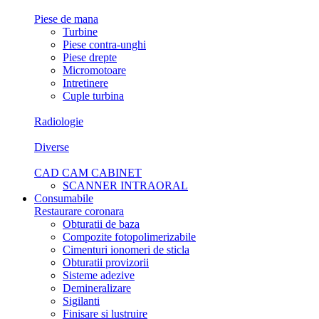
Piese de mana
Turbine
Piese contra-unghi
Piese drepte
Micromotoare
Intretinere
Cuple turbina
Radiologie
Diverse
CAD CAM CABINET
SCANNER INTRAORAL
Consumabile
Restaurare coronara
Obturatii de baza
Compozite fotopolimerizabile
Cimenturi ionomeri de sticla
Obturatii provizorii
Sisteme adezive
Demineralizare
Sigilanti
Finisare si lustruire