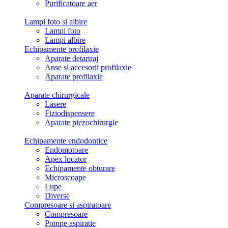
Purificatoare aer
Lampi foto si albire
Lampi foto
Lampi albire
Echipamente profilaxie
Aparate detartraj
Anse si accesorii profilaxie
Aparate profilaxie
Aparate chirurgicale
Lasere
Fiziodispensere
Aparate piezochirurgie
Echipamente endodontice
Endomotoare
Apex locator
Echipamente obturare
Microscoape
Lupe
Diverse
Compresoare si aspiratoare
Compresoare
Pompe aspiratie