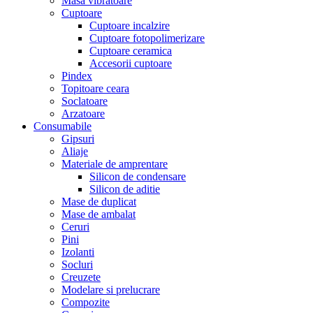
Masa vibratoare
Cuptoare
Cuptoare incalzire
Cuptoare fotopolimerizare
Cuptoare ceramica
Accesorii cuptoare
Pindex
Topitoare ceara
Soclatoare
Arzatoare
Consumabile
Gipsuri
Aliaje
Materiale de amprentare
Silicon de condensare
Silicon de aditie
Mase de duplicat
Mase de ambalat
Ceruri
Pini
Izolanti
Socluri
Creuzete
Modelare si prelucrare
Compozite