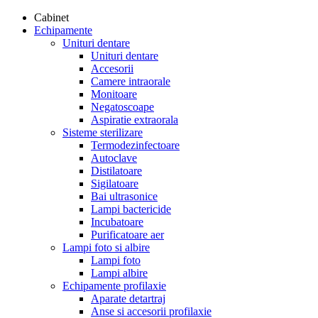
Cabinet
Echipamente
Unituri dentare
Unituri dentare
Accesorii
Camere intraorale
Monitoare
Negatoscoape
Aspiratie extraorala
Sisteme sterilizare
Termodezinfectoare
Autoclave
Distilatoare
Sigilatoare
Bai ultrasonice
Lampi bactericide
Incubatoare
Purificatoare aer
Lampi foto si albire
Lampi foto
Lampi albire
Echipamente profilaxie
Aparate detartraj
Anse si accesorii profilaxie