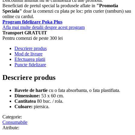
Discountul anuntat nu se cumuleaza cu alte promotii.
Beneficiati de pretul special la produsele aflate in
"Promotia
Speciala"
doar la comenzi cu plata pe loc: prin curier (ramburs) sau
online cu cardul.
Program fidelizare Poka Plus
Afla mai multe detalii despre acest program
Transport GRATUIT
Pentru comenzi de peste 300 lei
Descriere produs
Mod de livrare
Efectuarea platii
Puncte fidelizare
Descriere produs
Bavete de hartie
cu o fata absorbanta, o fata plastifiata.
Dimensiune:
53 x 60 cm.
Cantitatea
80 buc. / rola.
Culoare:
piersica.
Categorie:
Consumabile
Atribute: