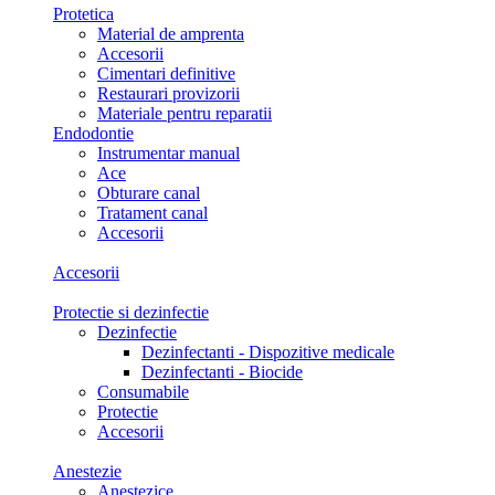
Protetica
Material de amprenta
Accesorii
Cimentari definitive
Restaurari provizorii
Materiale pentru reparatii
Endodontie
Instrumentar manual
Ace
Obturare canal
Tratament canal
Accesorii
Accesorii
Protectie si dezinfectie
Dezinfectie
Dezinfectanti - Dispozitive medicale
Dezinfectanti - Biocide
Consumabile
Protectie
Accesorii
Anestezie
Anestezice