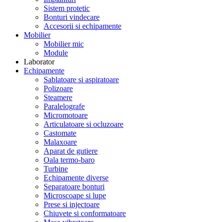
Sistem protetic
Bonturi vindecare
Accesorii si echipamente
Mobilier
Mobilier mic
Module
Laborator
Echipamente
Sablatoare si aspiratoare
Polizoare
Steamere
Paralelografe
Micromotoare
Articulatoare si ocluzoare
Castomate
Malaxoare
Aparat de gutiere
Oala termo-baro
Turbine
Echipamente diverse
Separatoare bonturi
Microscoape si lupe
Prese si injectoare
Chiuvete si conformatoare