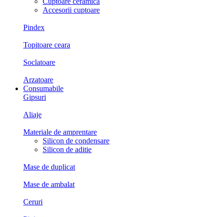
Cuptoare ceramica
Accesorii cuptoare
Pindex
Topitoare ceara
Soclatoare
Arzatoare
Consumabile
Gipsuri
Aliaje
Materiale de amprentare
Silicon de condensare
Silicon de aditie
Mase de duplicat
Mase de ambalat
Ceruri