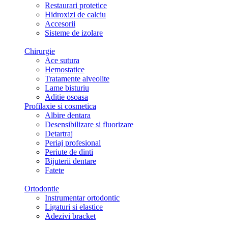
Restaurari protetice
Hidroxizi de calciu
Accesorii
Sisteme de izolare
Chirurgie
Ace sutura
Hemostatice
Tratamente alveolite
Lame bisturiu
Aditie osoasa
Profilaxie si cosmetica
Albire dentara
Desensibilizare si fluorizare
Detartraj
Periaj profesional
Periute de dinti
Bijuterii dentare
Fatete
Ortodontie
Instrumentar ortodontic
Ligaturi si elastice
Adezivi bracket