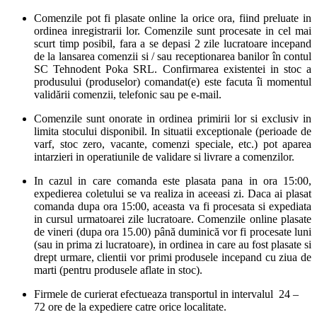
Comenzile pot fi plasate online la orice ora, fiind preluate in
ordinea inregistrarii lor. Comenzile sunt procesate in cel mai
scurt timp posibil, fara a se depasi 2 zile lucratoare incepand
de la lansarea comenzii si / sau receptionarea banilor în contul
SC Tehnodent Poka SRL. Confirmarea existentei in stoc a
produsului (produselor) comandat(e) este facuta îi momentul
validării comenzii, telefonic sau pe e-mail.
Comenzile sunt onorate in ordinea primirii lor si exclusiv in
limita stocului disponibil. In situatii exceptionale (perioade de
varf, stoc zero, vacante, comenzi speciale, etc.) pot aparea
intarzieri in operatiunile de validare si livrare a comenzilor.
In cazul in care comanda este plasata pana in ora 15:00,
expedierea coletului se va realiza in aceeasi zi. Daca ai plasat
comanda dupa ora 15:00, aceasta va fi procesata si expediata
in cursul urmatoarei zile lucratoare. Comenzile online plasate
de vineri (dupa ora 15.00) până duminică vor fi procesate luni
(sau in prima zi lucratoare), in ordinea in care au fost plasate si
drept urmare, clientii vor primi produsele incepand cu ziua de
marti (pentru produsele aflate in stoc).
Firmele de curierat efectueaza transportul in intervalul 24 –
72 ore de la expediere catre orice localitate.