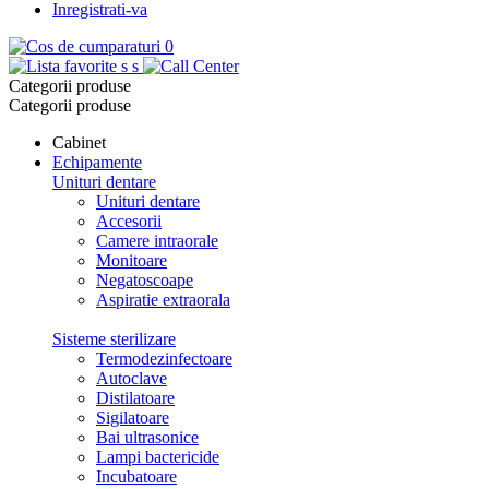
Inregistrati-va
0
s
s
Categorii produse
Categorii produse
Cabinet
Echipamente
Unituri dentare
Unituri dentare
Accesorii
Camere intraorale
Monitoare
Negatoscoape
Aspiratie extraorala
Sisteme sterilizare
Termodezinfectoare
Autoclave
Distilatoare
Sigilatoare
Bai ultrasonice
Lampi bactericide
Incubatoare