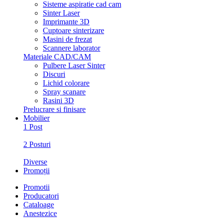
Sisteme aspiratie cad cam
Sinter Laser
Imprimante 3D
Cuptoare sinterizare
Masini de frezat
Scannere laborator
Materiale CAD/CAM
Pulbere Laser Sinter
Discuri
Lichid colorare
Spray scanare
Rasini 3D
Prelucrare si finisare
Mobilier
1 Post
2 Posturi
Diverse
Promoții
Promotii
Producatori
Cataloage
Anestezice