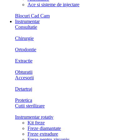
Ace si sisteme de injectare
Blocuri Cad Cam
Instrumentar
Consultatie
Chirurgie
Ortodontie
Extractie
Obturatii
Accesorii
Detartraj
Protetica
Cutii sterilizare
Instrumentar rotativ
Kit freze
Freze diamantate
Freze extradure
Freze pentru zirconiu