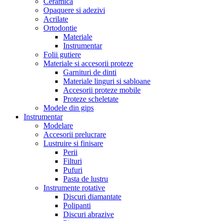
Ceramica
Opaquere si adezivi
Acrilate
Ortodontie
Materiale
Instrumentar
Folii gutiere
Materiale si accesorii proteze
Garnituri de dinti
Materiale linguri si sabloane
Accesorii proteze mobile
Proteze scheletate
Modele din gips
Instrumentar
Modelare
Accesorii prelucrare
Lustruire si finisare
Perii
Filturi
Pufuri
Pasta de lustru
Instrumente rotative
Discuri diamantate
Polipanti
Discuri abrazive