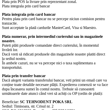
Plata prin POS la livrare prin reprezentant zonal.
Plata integrala prin card bancar
Plata integrala prin card bancar
Pentru plata prin card bancar nu se percepe niciun comision pentru
tranzactie.
Sunt acceptate la plată cardurile MasterCard, Visa si Maestro.
Plata numerar, prin intermediul curierului sau in magazinele
noastre.
Puteti plăti produsele comandate direct curierului, în momentul
livrării lor.
Dacă vreti să ridicati produsele din magazinele noastre platiti direct
la sediul nostru.
În ambele cazuri, nu se va percepe nici o taxa suplimentara a
transportului.
Plata prin transfer bancar
Dacă alegeti varianta transferului bancar, veti primi un email care va
conține toate detaliile necesare plății. Expedierea comenzii se va face
dupa încasarea sumei în contul nostru. Trebuie să cunoasteti
următoarele date atunci când vrei să achiți cu OP (ordin de plată):
Beneficiar:
SC TEHNODENT POKA SRL
Sediul: Timisoara, str. Crisul nr. 2