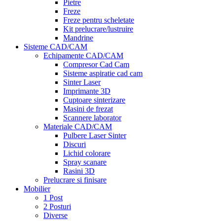
Pietre
Freze
Freze pentru scheletate
Kit prelucrare/lustruire
Mandrine
Sisteme CAD/CAM
Echipamente CAD/CAM
Compresor Cad Cam
Sisteme aspiratie cad cam
Sinter Laser
Imprimante 3D
Cuptoare sinterizare
Masini de frezat
Scannere laborator
Materiale CAD/CAM
Pulbere Laser Sinter
Discuri
Lichid colorare
Spray scanare
Rasini 3D
Prelucrare si finisare
Mobilier
1 Post
2 Posturi
Diverse