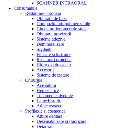
SCANNER INTRAORAL
Consumabile
Restaurare coronara
Obturatii de baza
Compozite fotopolimerizabile
Cimenturi ionomeri de sticla
Obturatii provizorii
Sisteme adezive
Demineralizare
Sigilanti
Finisare si lustruire
Restaurari protetice
Hidroxizi de calciu
Accesorii
Sisteme de izolare
Chirurgie
Ace sutura
Hemostatice
Tratamente alveolite
Lame bisturiu
Aditie osoasa
Profilaxie si cosmetica
Albire dentara
Desensibilizare si fluorizare
Detartraj