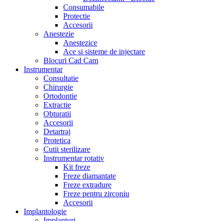
Consumabile
Protectie
Accesorii
Anestezie
Anestezice
Ace si sisteme de injectare
Blocuri Cad Cam
Instrumentar
Consultatie
Chirurgie
Ortodontie
Extractie
Obturatii
Accesorii
Detartraj
Protetica
Cutii sterilizare
Instrumentar rotativ
Kit freze
Freze diamantate
Freze extradure
Freze pentru zirconiu
Accesorii
Implantologie
Implanturi