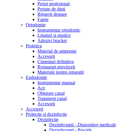
Periaj profesional
Periute de dinti
Bijuterii dentare
Fatete
Ortodontie
Instrumentar ortodontic
Ligaturi si elastice
Adezivi bracket
Protetica
Material de amprenta
Accesorii
Cimentari definitive
Restaurari provizorii
Materiale pentru reparatii
Endodontie
Instrumentar manual
Ace
Obturare canal
Tratament canal
Accesorii
Accesorii
Protectie si dezinfectie
Dezinfectie
Dezinfectanti - Dispozitive medicale
Dezinfectanti - Biocide