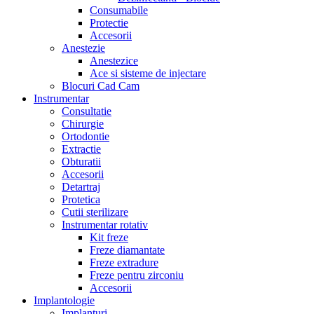
Consumabile
Protectie
Accesorii
Anestezie
Anestezice
Ace si sisteme de injectare
Blocuri Cad Cam
Instrumentar
Consultatie
Chirurgie
Ortodontie
Extractie
Obturatii
Accesorii
Detartraj
Protetica
Cutii sterilizare
Instrumentar rotativ
Kit freze
Freze diamantate
Freze extradure
Freze pentru zirconiu
Accesorii
Implantologie
Implanturi