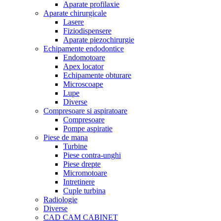
Aparate profilaxie
Aparate chirurgicale
Lasere
Fiziodispensere
Aparate piezochirurgie
Echipamente endodontice
Endomotoare
Apex locator
Echipamente obturare
Microscoape
Lupe
Diverse
Compresoare si aspiratoare
Compresoare
Pompe aspiratie
Piese de mana
Turbine
Piese contra-unghi
Piese drepte
Micromotoare
Intretinere
Cuple turbina
Radiologie
Diverse
CAD CAM CABINET