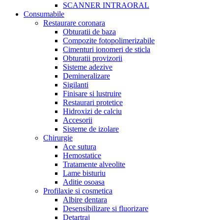
SCANNER INTRAORAL
Consumabile
Restaurare coronara
Obturatii de baza
Compozite fotopolimerizabile
Cimenturi ionomeri de sticla
Obturatii provizorii
Sisteme adezive
Demineralizare
Sigilanti
Finisare si lustruire
Restaurari protetice
Hidroxizi de calciu
Accesorii
Sisteme de izolare
Chirurgie
Ace sutura
Hemostatice
Tratamente alveolite
Lame bisturiu
Aditie osoasa
Profilaxie si cosmetica
Albire dentara
Desensibilizare si fluorizare
Detartraj