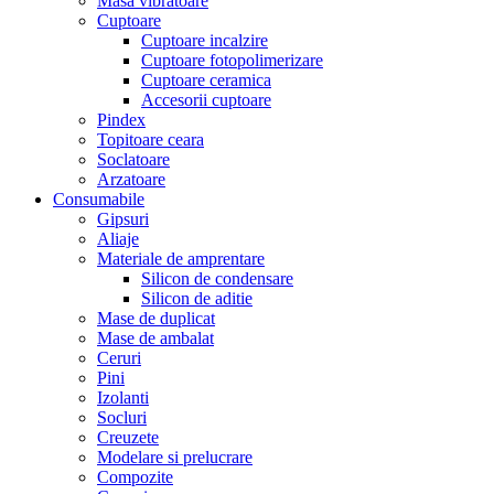
Masa vibratoare
Cuptoare
Cuptoare incalzire
Cuptoare fotopolimerizare
Cuptoare ceramica
Accesorii cuptoare
Pindex
Topitoare ceara
Soclatoare
Arzatoare
Consumabile
Gipsuri
Aliaje
Materiale de amprentare
Silicon de condensare
Silicon de aditie
Mase de duplicat
Mase de ambalat
Ceruri
Pini
Izolanti
Socluri
Creuzete
Modelare si prelucrare
Compozite