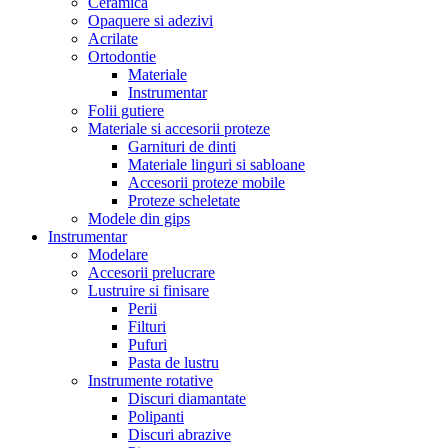
Ceramica
Opaquere si adezivi
Acrilate
Ortodontie
Materiale
Instrumentar
Folii gutiere
Materiale si accesorii proteze
Garnituri de dinti
Materiale linguri si sabloane
Accesorii proteze mobile
Proteze scheletate
Modele din gips
Instrumentar
Modelare
Accesorii prelucrare
Lustruire si finisare
Perii
Filturi
Pufuri
Pasta de lustru
Instrumente rotative
Discuri diamantate
Polipanti
Discuri abrazive