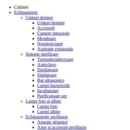
Cabinet
Echipamente
Unituri dentare
Unituri dentare
Accesorii
Camere intraorale
Monitoare
Negatoscoape
Aspiratie extraorala
Sisteme sterilizare
Termodezinfectoare
Autoclave
Distilatoare
Sigilatoare
Bai ultrasonice
Lampi bactericide
Incubatoare
Purificatoare aer
Lampi foto si albire
Lampi foto
Lampi albire
Echipamente profilaxie
Aparate detartraj
Anse si accesorii profilaxie