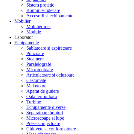
Sistem protetic
Bonturi vindecare
Accesorii si echipamente
Mobilier
Mobilier mic
Module
Laborator
Echipamente
Sablatoare si aspiratoare
Polizoare
Steamere
Paralelografe
Micromotoare
Articulatoare si ocluzoare
Castomate
Malaxoare
Aparat de gutiere
Oala termo-baro
Turbine
Echipamente diverse
Separatoare bonturi
Microscoape si lupe
Prese si injectoare
Chiuvete si conformatoare