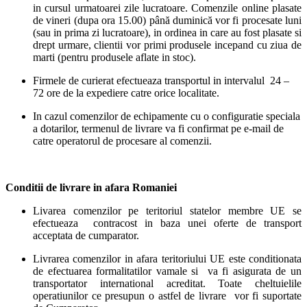
in cursul urmatoarei zile lucratoare. Comenzile online plasate
de vineri (dupa ora 15.00) până duminică vor fi procesate luni
(sau in prima zi lucratoare), in ordinea in care au fost plasate si
drept urmare, clientii vor primi produsele incepand cu ziua de
marti (pentru produsele aflate in stoc).
Firmele de curierat efectueaza transportul in intervalul 24 –
72 ore de la expediere catre orice localitate.
In cazul comenzilor de echipamente cu o configuratie speciala
a dotarilor, termenul de livrare va fi confirmat pe e-mail de
catre operatorul de procesare al comenzii.
Conditii de livrare in afara Romaniei
Livarea comenzilor pe teritoriul statelor membre UE se
efectueaza contracost in baza unei oferte de transport
acceptata de cumparator.
Livrarea comenzilor in afara teritoriului UE este conditionata
de efectuarea formalitatilor vamale si va fi asigurata de un
transportator international acreditat. Toate cheltuielile
operatiunilor ce presupun o astfel de livrare vor fi suportate