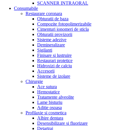
SCANNER INTRAORAL
Consumabile
Restaurare coronara
Obturatii de baza
Compozite fotopolimerizabile
Cimenturi ionomeri de sticla
Obturatii provizorii
Sisteme adezive
Demineralizare
Sigilanti
Finisare si lustruire
Restaurari protetice
Hidroxizi de calciu
Accesorii
Sisteme de izolare
Chirurgie
Ace sutura
Hemostatice
Tratamente alveolite
Lame bisturiu
Aditie osoasa
Profilaxie si cosmetica
Albire dentara
Desensibilizare si fluorizare
Detartraj