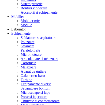
Sistem protetic
Bonturi vindecare
Accesorii si echipamente
Mobilier
Mobilier mic
Module
Laborator
Echipamente
Sablatoare si aspiratoare
Polizoare
Steamere
Paralelografe
Micromotoare
Articulatoare si ocluzoare
Castomate
Malaxoare
Aparat de gutiere
Oala termo-baro
Turbine
Echipamente diverse
Separatoare bonturi
Microscoape si lupe
Prese si injectoare
Chiuvete si conformatoare