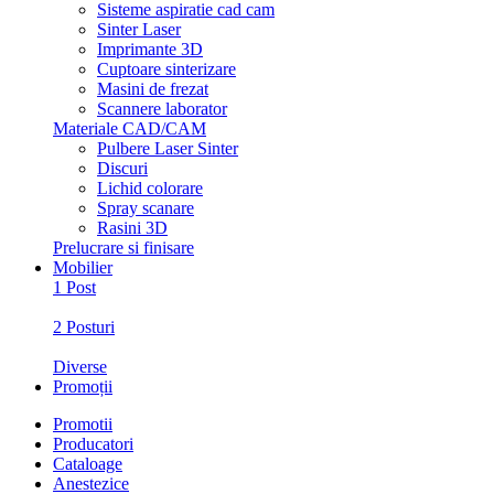
Sisteme aspiratie cad cam
Sinter Laser
Imprimante 3D
Cuptoare sinterizare
Masini de frezat
Scannere laborator
Materiale CAD/CAM
Pulbere Laser Sinter
Discuri
Lichid colorare
Spray scanare
Rasini 3D
Prelucrare si finisare
Mobilier
1 Post
2 Posturi
Diverse
Promoții
Promotii
Producatori
Cataloage
Anestezice