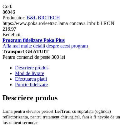
Cod:
86046
Producator:
B&L BIOTECH
https://www.poka.ro/leetrac-lama-concava-ltrbr-b-l
RON
216.97
Beneficii:
Program fidelizare Poka Plus
Afla mai multe detalii despre acest program
Transport GRATUIT
Pentru comenzi de peste 300 lei
Descriere produs
Mod de livrare
Efectuarea platii
Puncte fidelizare
Descriere produs
Lama pentru elevator periost
LeeTrac
, cu suprafata (oglinda)
reflectorizanta, pentru tratament chirurgical, fara a fi nevoie de un
instrument secundar.