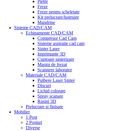
Pietre
Freze
Freze pentru scheletate
Kit prelucrare/lustruire
Mandrine
Sisteme CAD/CAM
Echipamente CAD/CAM
Compresor Cad Cam
Sisteme aspiratie cad cam
Sinter Laser
Imprimante 3D
Cuptoare sinterizare
Masini de frezat
Scannere laborator
Materiale CAD/CAM
Pulbere Laser Sinter
Discuri
Lichid colorare
Spray scanare
Rasini 3D
Prelucrare si finisare
Mobilier
1 Post
2 Posturi
Diverse