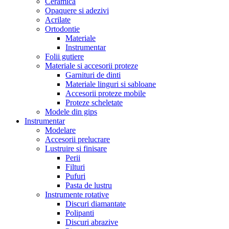
Ceramica
Opaquere si adezivi
Acrilate
Ortodontie
Materiale
Instrumentar
Folii gutiere
Materiale si accesorii proteze
Garnituri de dinti
Materiale linguri si sabloane
Accesorii proteze mobile
Proteze scheletate
Modele din gips
Instrumentar
Modelare
Accesorii prelucrare
Lustruire si finisare
Perii
Filturi
Pufuri
Pasta de lustru
Instrumente rotative
Discuri diamantate
Polipanti
Discuri abrazive