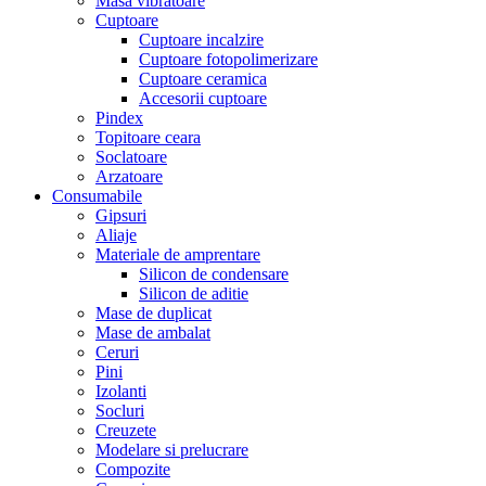
Masa vibratoare
Cuptoare
Cuptoare incalzire
Cuptoare fotopolimerizare
Cuptoare ceramica
Accesorii cuptoare
Pindex
Topitoare ceara
Soclatoare
Arzatoare
Consumabile
Gipsuri
Aliaje
Materiale de amprentare
Silicon de condensare
Silicon de aditie
Mase de duplicat
Mase de ambalat
Ceruri
Pini
Izolanti
Socluri
Creuzete
Modelare si prelucrare
Compozite