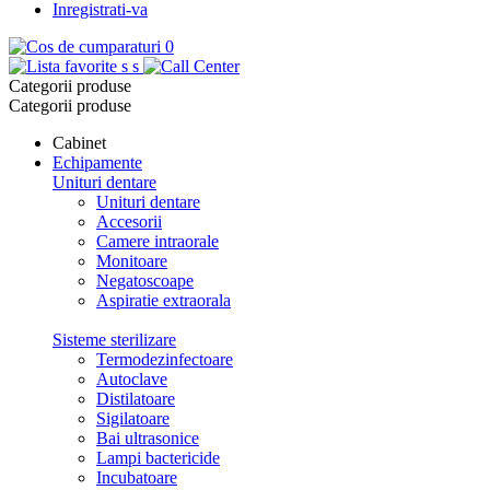
Inregistrati-va
0
s
s
Categorii produse
Categorii produse
Cabinet
Echipamente
Unituri dentare
Unituri dentare
Accesorii
Camere intraorale
Monitoare
Negatoscoape
Aspiratie extraorala
Sisteme sterilizare
Termodezinfectoare
Autoclave
Distilatoare
Sigilatoare
Bai ultrasonice
Lampi bactericide
Incubatoare