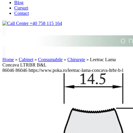
Blog
Cursuri
Contact
+40 758 115 164
Home
»
Cabinet
»
Consumabile
»
Chirurgie
» Leetrac Lama
Concava LTRBR B&L
86046
86046
https://www.poka.ro/leetrac-lama-concava-ltrbr-b-l