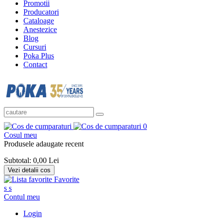
Promotii
Producatori
Cataloage
Anestezice
Blog
Cursuri
Poka Plus
Contact
0
Cosul meu
Produsele adaugate recent
Subtotal:
0,00 Lei
Vezi detalii cos
Favorite
s
s
Contul meu
Login