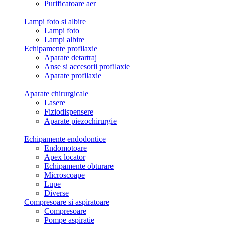
Purificatoare aer
Lampi foto si albire
Lampi foto
Lampi albire
Echipamente profilaxie
Aparate detartraj
Anse si accesorii profilaxie
Aparate profilaxie
Aparate chirurgicale
Lasere
Fiziodispensere
Aparate piezochirurgie
Echipamente endodontice
Endomotoare
Apex locator
Echipamente obturare
Microscoape
Lupe
Diverse
Compresoare si aspiratoare
Compresoare
Pompe aspiratie