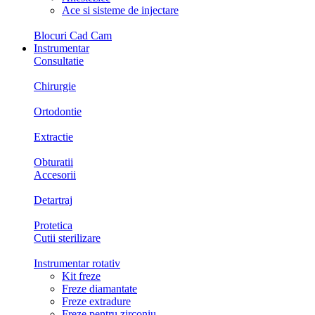
Ace si sisteme de injectare
Blocuri Cad Cam
Instrumentar
Consultatie
Chirurgie
Ortodontie
Extractie
Obturatii
Accesorii
Detartraj
Protetica
Cutii sterilizare
Instrumentar rotativ
Kit freze
Freze diamantate
Freze extradure
Freze pentru zirconiu