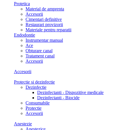
Protetica
Material de amprenta
Accesorii
Cimentari definitive
Restaurari provizorii
Materiale pentru reparatii
Endodontie
Instrumentar manual
Ace
Obturare canal
Tratament canal
Accesorii
Accesorii
Protectie si dezinfectie
Dezinfectie
Dezinfectanti - Dispozitive medicale
Dezinfectanti - Biocide
Consumabile
Protectie
Accesorii
Anestezie
Anestezice