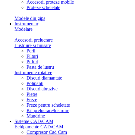
Accesorii proteze mobile
Proteze scheletate
Modele din gips
Instrumentar
Modelare
Accesorii prelucrare
Lustruire si finisare
Perii
Filturi
Pufuri
Pasta de lustru
Instrumente rotative
Discuri diamantate
Polipanti
Discuri abrazive
Pietre
Freze
Freze pentru scheletate
Kit prelucrare/lustruire
Mandrine
Sisteme CAD/CAM
Echipamente CAD/CAM
Compresor Cad Cam