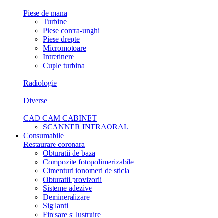
Piese de mana
Turbine
Piese contra-unghi
Piese drepte
Micromotoare
Intretinere
Cuple turbina
Radiologie
Diverse
CAD CAM CABINET
SCANNER INTRAORAL
Consumabile
Restaurare coronara
Obturatii de baza
Compozite fotopolimerizabile
Cimenturi ionomeri de sticla
Obturatii provizorii
Sisteme adezive
Demineralizare
Sigilanti
Finisare si lustruire