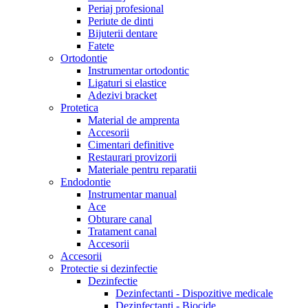
Periaj profesional
Periute de dinti
Bijuterii dentare
Fatete
Ortodontie
Instrumentar ortodontic
Ligaturi si elastice
Adezivi bracket
Protetica
Material de amprenta
Accesorii
Cimentari definitive
Restaurari provizorii
Materiale pentru reparatii
Endodontie
Instrumentar manual
Ace
Obturare canal
Tratament canal
Accesorii
Accesorii
Protectie si dezinfectie
Dezinfectie
Dezinfectanti - Dispozitive medicale
Dezinfectanti - Biocide