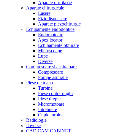
Aparate profilaxie
Aparate chirurgicale
Lasere
Fiziodispensere
Aparate piezochirurgie
Echipamente endodontice
Endomotoare
Apex locator
Echipamente obturare
Microscoape
Lupe
Diverse
Compresoare si aspiratoare
Compresoare
Pompe aspiratie
Piese de mana
Turbine
Piese contra-unghi
Piese drepte
Micromotoare
Intretinere
Cuple turbina
Radiologie
Diverse
CAD CAM CABINET