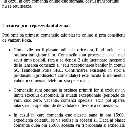
In cazul in care comanda online este stornata, costul transportului
nu se returneaza.
Livrarea prin reprezentantul zonal
Poti opta sa primesti comenzile tale plasate online si prin consilierii
de vanzari Poka.
Comenzile pot fi plasate online la orice ora, fiind preluate in
ordinea inregistrarii lor. Comenzile sunt procesate in cel mai
scurt timp posibil, fara a se depasi 2 zile lucratoare incepand
de la lansarea comenzii si / sau receptionarea banilor în contul
SC Tehnodent Poka SRL. Confirmarea existentei in stoc a
produsului (produselor) comandat(e) este facuta îi momentul
validării comenzii, telefonic sau pe e-mail.
Comenzile sunt onorate in ordinea primirii lor si exclusiv in
limita stocului disponibil. In situatii exceptionale (perioade de
varf, stoc zero, vacante, comenzi speciale, etc.) pot aparea
intarzieri in operatiunile de validare si livrare a comenzilor.
In cazul in care comanda este plasata pana in ora 15:00,
expedierea coletului se va realiza in aceeasi zi. Daca ai plasat
comanda dupa ora 15:00, aceasta va fi procesata si expediata