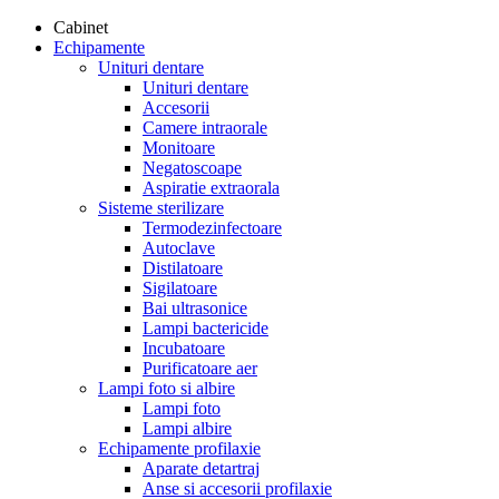
Cabinet
Echipamente
Unituri dentare
Unituri dentare
Accesorii
Camere intraorale
Monitoare
Negatoscoape
Aspiratie extraorala
Sisteme sterilizare
Termodezinfectoare
Autoclave
Distilatoare
Sigilatoare
Bai ultrasonice
Lampi bactericide
Incubatoare
Purificatoare aer
Lampi foto si albire
Lampi foto
Lampi albire
Echipamente profilaxie
Aparate detartraj
Anse si accesorii profilaxie