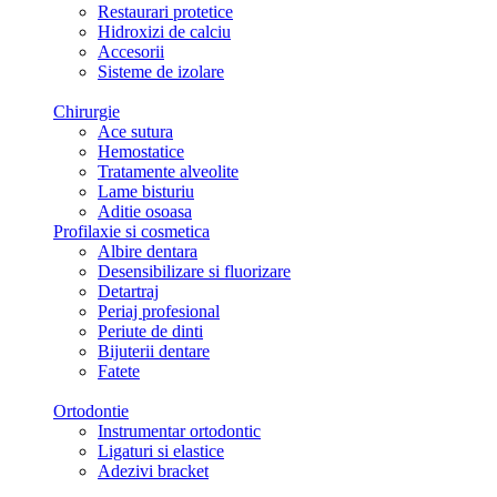
Restaurari protetice
Hidroxizi de calciu
Accesorii
Sisteme de izolare
Chirurgie
Ace sutura
Hemostatice
Tratamente alveolite
Lame bisturiu
Aditie osoasa
Profilaxie si cosmetica
Albire dentara
Desensibilizare si fluorizare
Detartraj
Periaj profesional
Periute de dinti
Bijuterii dentare
Fatete
Ortodontie
Instrumentar ortodontic
Ligaturi si elastice
Adezivi bracket