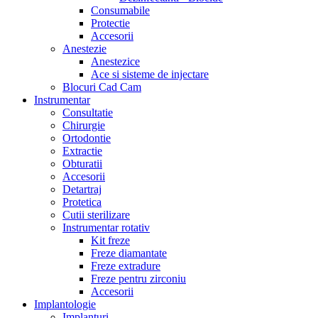
Consumabile
Protectie
Accesorii
Anestezie
Anestezice
Ace si sisteme de injectare
Blocuri Cad Cam
Instrumentar
Consultatie
Chirurgie
Ortodontie
Extractie
Obturatii
Accesorii
Detartraj
Protetica
Cutii sterilizare
Instrumentar rotativ
Kit freze
Freze diamantate
Freze extradure
Freze pentru zirconiu
Accesorii
Implantologie
Implanturi