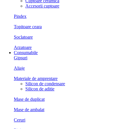
Cuptoare ceramica
Accesorii cuptoare
Pindex
Topitoare ceara
Soclatoare
Arzatoare
Consumabile
Gipsuri
Aliaje
Materiale de amprentare
Silicon de condensare
Silicon de aditie
Mase de duplicat
Mase de ambalat
Ceruri