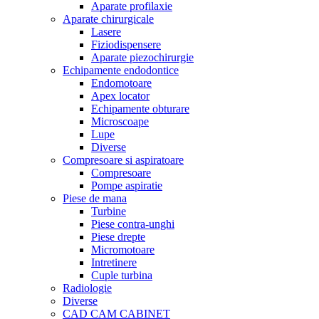
Aparate profilaxie
Aparate chirurgicale
Lasere
Fiziodispensere
Aparate piezochirurgie
Echipamente endodontice
Endomotoare
Apex locator
Echipamente obturare
Microscoape
Lupe
Diverse
Compresoare si aspiratoare
Compresoare
Pompe aspiratie
Piese de mana
Turbine
Piese contra-unghi
Piese drepte
Micromotoare
Intretinere
Cuple turbina
Radiologie
Diverse
CAD CAM CABINET