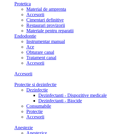
Protetica
Material de amprenta
Accesorii
Cimentari definitive
Restaurari provizorii
Materiale pentru reparatii
Endodontie
Instrumentar manual
Ace
Obturare canal
Tratament canal
Accesorii
Accesorii
Protectie si dezinfectie
Dezinfectie
Dezinfectanti - Dispozitive medicale
Dezinfectanti - Biocide
Consumabile
Protectie
Accesorii
Anestezie
Anestezice