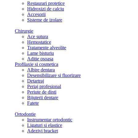
Restaurari protetice
Hidroxizi de calciu
Accesorii
Sisteme de izolare
Chirurgie
Ace sutura
Hemostatice
Tratamente alveolite
Lame bisturiu
Aditie osoasa
Profilaxie si cosmetica
Albire dentara
Desensibilizare si fluorizare
Detartraj
Periaj profesional
Periute de dinti
Bijuterii dentare
Fatete
Ortodontie
Instrumentar ortodontic
Ligaturi si elastice
Adezivi bracket