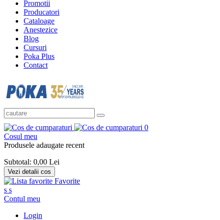
Promotii
Producatori
Cataloage
Anestezice
Blog
Cursuri
Poka Plus
Contact
0
Cosul meu
Produsele adaugate recent
Subtotal:
0,00 Lei
Vezi detalii cos
Favorite
s
s
Contul meu
Login