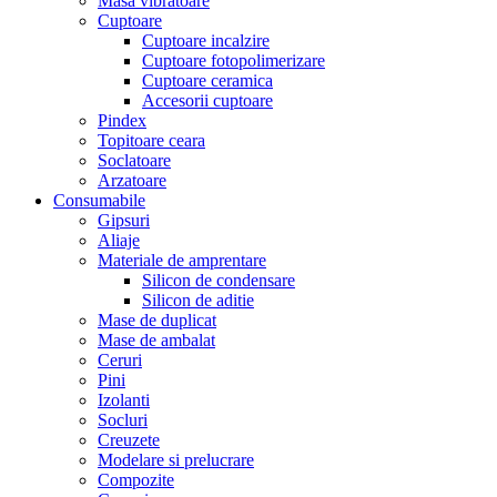
Masa vibratoare
Cuptoare
Cuptoare incalzire
Cuptoare fotopolimerizare
Cuptoare ceramica
Accesorii cuptoare
Pindex
Topitoare ceara
Soclatoare
Arzatoare
Consumabile
Gipsuri
Aliaje
Materiale de amprentare
Silicon de condensare
Silicon de aditie
Mase de duplicat
Mase de ambalat
Ceruri
Pini
Izolanti
Socluri
Creuzete
Modelare si prelucrare
Compozite