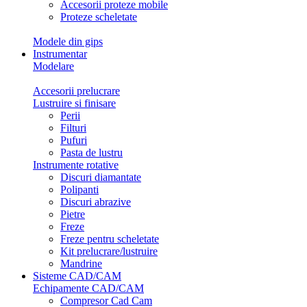
Accesorii proteze mobile
Proteze scheletate
Modele din gips
Instrumentar
Modelare
Accesorii prelucrare
Lustruire si finisare
Perii
Filturi
Pufuri
Pasta de lustru
Instrumente rotative
Discuri diamantate
Polipanti
Discuri abrazive
Pietre
Freze
Freze pentru scheletate
Kit prelucrare/lustruire
Mandrine
Sisteme CAD/CAM
Echipamente CAD/CAM
Compresor Cad Cam