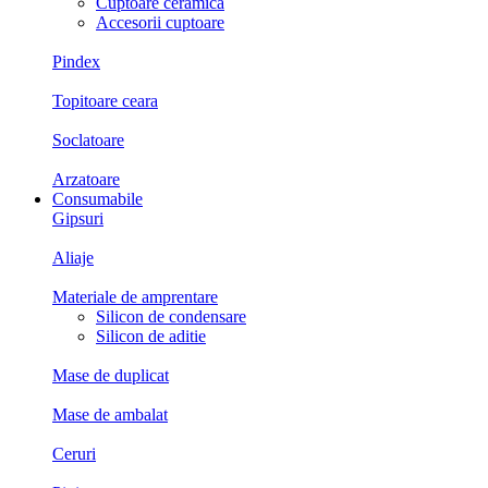
Cuptoare ceramica
Accesorii cuptoare
Pindex
Topitoare ceara
Soclatoare
Arzatoare
Consumabile
Gipsuri
Aliaje
Materiale de amprentare
Silicon de condensare
Silicon de aditie
Mase de duplicat
Mase de ambalat
Ceruri