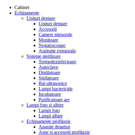
Cabinet
Echipamente
Unituri dentare
Unituri dentare
Accesorii
Camere intraorale
Monitoare
Negatoscoape
Aspiratie extraorala
Sisteme sterilizare
Termodezinfectoare
Autoclave
Distilatoare
Sigilatoare
Bai ultrasonice
Lampi bactericide
Incubatoare
Purificatoare aer
Lampi foto si albire
Lampi foto
Lampi albire
Echipamente profilaxie
Aparate detartraj
Anse si accesorii profilaxie