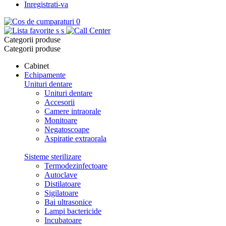
Inregistrati-va
0
s
s
Categorii produse
Categorii produse
Cabinet
Echipamente
Unituri dentare
Unituri dentare
Accesorii
Camere intraorale
Monitoare
Negatoscoape
Aspiratie extraorala
Sisteme sterilizare
Termodezinfectoare
Autoclave
Distilatoare
Sigilatoare
Bai ultrasonice
Lampi bactericide
Incubatoare