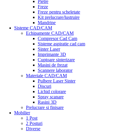
Pietre
Freze
Freze pentru scheletate
Kit prelucrare/lustruire
Mandrine
Sisteme CAD/CAM
Echipamente CAD/CAM
Compresor Cad Cam
Sisteme aspiratie cad cam
Sinter Laser
Imprimante 3D
Cuptoare sinterizare
Masini de frezat
Scannere laborator
Materiale CAD/CAM
Pulbere Laser Sinter
Discuri
Lichid colorare
Spray scanare
Rasini 3D
Prelucrare si finisare
Mobilier
1 Post
2 Posturi
Diverse