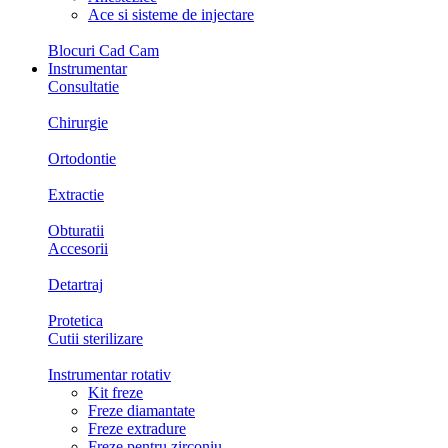
Ace si sisteme de injectare
Blocuri Cad Cam
Instrumentar
Consultatie
Chirurgie
Ortodontie
Extractie
Obturatii
Accesorii
Detartraj
Protetica
Cutii sterilizare
Instrumentar rotativ
Kit freze
Freze diamantate
Freze extradure
Freze pentru zirconiu