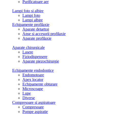
Purificatoare aer
Lampi foto si albire
Lampi foto
Lampi albire
Echipamente profilaxie
Aparate detartraj
Anse si accesorii profilaxie
Aparate profilaxie
Aparate chirurgicale
Lasere
Fiziodispensere
Aparate piezochirurgie
Echipamente endodontice
Endomotoare
Apex locator
Echipamente obturare
Microscoape
Lupe
Diverse
Compresoare si aspiratoare
Compresoare
Pompe aspiratie