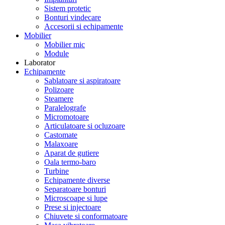
Sistem protetic
Bonturi vindecare
Accesorii si echipamente
Mobilier
Mobilier mic
Module
Laborator
Echipamente
Sablatoare si aspiratoare
Polizoare
Steamere
Paralelografe
Micromotoare
Articulatoare si ocluzoare
Castomate
Malaxoare
Aparat de gutiere
Oala termo-baro
Turbine
Echipamente diverse
Separatoare bonturi
Microscoape si lupe
Prese si injectoare
Chiuvete si conformatoare