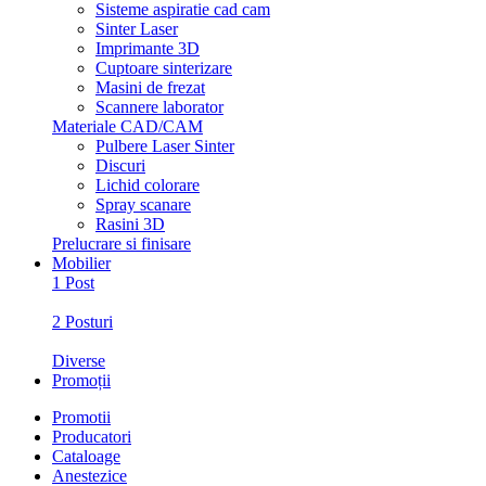
Sisteme aspiratie cad cam
Sinter Laser
Imprimante 3D
Cuptoare sinterizare
Masini de frezat
Scannere laborator
Materiale CAD/CAM
Pulbere Laser Sinter
Discuri
Lichid colorare
Spray scanare
Rasini 3D
Prelucrare si finisare
Mobilier
1 Post
2 Posturi
Diverse
Promoții
Promotii
Producatori
Cataloage
Anestezice