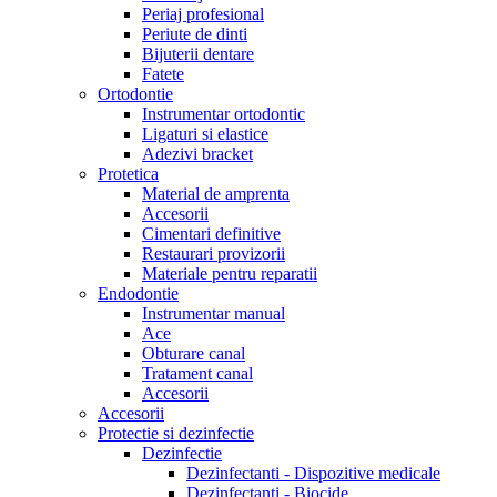
Periaj profesional
Periute de dinti
Bijuterii dentare
Fatete
Ortodontie
Instrumentar ortodontic
Ligaturi si elastice
Adezivi bracket
Protetica
Material de amprenta
Accesorii
Cimentari definitive
Restaurari provizorii
Materiale pentru reparatii
Endodontie
Instrumentar manual
Ace
Obturare canal
Tratament canal
Accesorii
Accesorii
Protectie si dezinfectie
Dezinfectie
Dezinfectanti - Dispozitive medicale
Dezinfectanti - Biocide