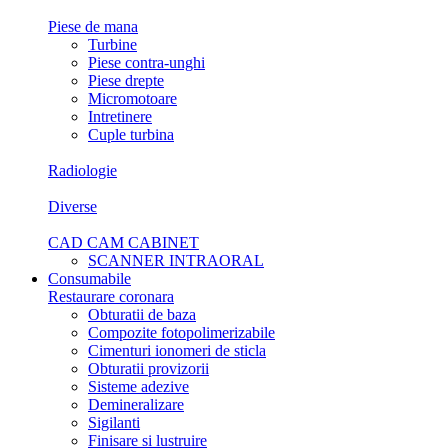
Piese de mana
Turbine
Piese contra-unghi
Piese drepte
Micromotoare
Intretinere
Cuple turbina
Radiologie
Diverse
CAD CAM CABINET
SCANNER INTRAORAL
Consumabile
Restaurare coronara
Obturatii de baza
Compozite fotopolimerizabile
Cimenturi ionomeri de sticla
Obturatii provizorii
Sisteme adezive
Demineralizare
Sigilanti
Finisare si lustruire