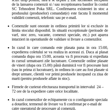
de la lansarea comenzii si / sau receptionarea banilor în contul
SC Tehnodent Poka SRL. Confirmarea existentei in stoc a
produsului (produselor) comandat(e) este facuta îi momentul
validării comenzii, telefonic sau pe e-mail.
Comenzile sunt onorate in ordinea primirii lor si exclusiv in
limita stocului disponibil. In situatii exceptionale (perioade de
varf, stoc zero, vacante, comenzi speciale, etc.) pot aparea
intarzieri in operatiunile de validare si livrare a comenzilor.
In cazul in care comanda este plasata pana in ora 15:00,
expedierea coletului se va realiza in aceeasi zi. Daca ai plasat
comanda dupa ora 15:00, aceasta va fi procesata si expediata
in cursul urmatoarei zile lucratoare. Comenzile online plasate
de vineri (dupa ora 15.00) până duminică vor fi procesate luni
(sau in prima zi lucratoare), in ordinea in care au fost plasate si
drept urmare, clientii vor primi produsele incepand cu ziua de
marti (pentru produsele aflate in stoc).
Firmele de curierat efectueaza transportul in intervalul 24 –
72 ore de la expediere catre orice localitate.
In cazul comenzilor de echipamente cu o configuratie speciala
a dotarilor, termenul de livrare va fi confirmat pe e-mail de
catre operatorul de procesare al comenzii.