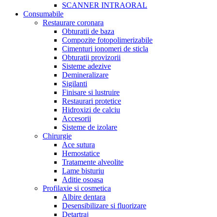
SCANNER INTRAORAL
Consumabile
Restaurare coronara
Obturatii de baza
Compozite fotopolimerizabile
Cimenturi ionomeri de sticla
Obturatii provizorii
Sisteme adezive
Demineralizare
Sigilanti
Finisare si lustruire
Restaurari protetice
Hidroxizi de calciu
Accesorii
Sisteme de izolare
Chirurgie
Ace sutura
Hemostatice
Tratamente alveolite
Lame bisturiu
Aditie osoasa
Profilaxie si cosmetica
Albire dentara
Desensibilizare si fluorizare
Detartraj