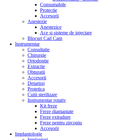
Consumabile
Protectie
Accesorii
Anestezie
Anestezice
Ace si sisteme de injectare
Blocuri Cad Cam
Instrumentar
Consultatie
Chirurgie
Ortodontie
Extractie
Obturatii
Accesorii
Detartraj
Protetica
Cutii sterilizare
Instrumentar rotativ
Kit freze
Freze diamantate
Freze extradure
Freze pentru zirconiu
Accesorii
Implantologie
Implanturi