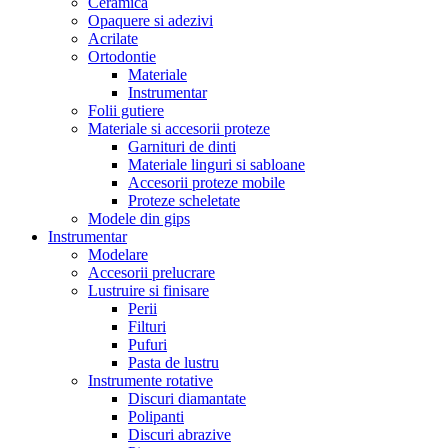
Ceramica
Opaquere si adezivi
Acrilate
Ortodontie
Materiale
Instrumentar
Folii gutiere
Materiale si accesorii proteze
Garnituri de dinti
Materiale linguri si sabloane
Accesorii proteze mobile
Proteze scheletate
Modele din gips
Instrumentar
Modelare
Accesorii prelucrare
Lustruire si finisare
Perii
Filturi
Pufuri
Pasta de lustru
Instrumente rotative
Discuri diamantate
Polipanti
Discuri abrazive