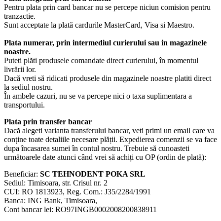
Pentru plata prin card bancar nu se percepe niciun comision pentru
tranzactie.
Sunt acceptate la plată cardurile MasterCard, Visa si Maestro.
Plata numerar, prin intermediul curierului sau in magazinele
noastre.
Puteti plăti produsele comandate direct curierului, în momentul
livrării lor.
Dacă vreti să ridicati produsele din magazinele noastre platiti direct
la sediul nostru.
În ambele cazuri, nu se va percepe nici o taxa suplimentara a
transportului.
Plata prin transfer bancar
Dacă alegeti varianta transferului bancar, veti primi un email care va
conține toate detaliile necesare plății. Expedierea comenzii se va face
dupa încasarea sumei în contul nostru. Trebuie să cunoasteti
următoarele date atunci când vrei să achiți cu OP (ordin de plată):
Beneficiar:
SC TEHNODENT POKA SRL
Sediul: Timisoara, str. Crisul nr. 2
CUI: RO 1813923, Reg. Com.: J35/2284/1991
Banca: ING Bank, Timisoara,
Cont bancar lei: RO97INGB0002008200838911