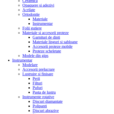
Ceramica
Opaquere si adezivi
Acrilate
Ortodontie
Materiale
Instrumentar
Folii gutiere
Materiale si accesorii proteze
Garnituri de dinti
Materiale linguri si sabloane
Accesorii proteze mobile
Proteze scheletate
Modele din gips
Instrumentar
Modelare
Accesorii prelucrare
Lustruire si finisare
Perii
Filturi
Pufuri
Pasta de lustru
Instrumente rotative
Discuri diamantate
Polipanti
Discuri abrazive