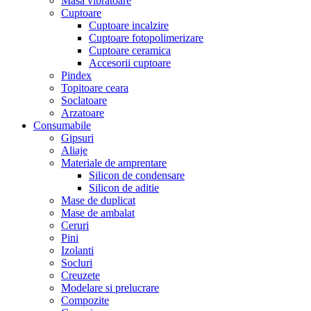
Masa vibratoare
Cuptoare
Cuptoare incalzire
Cuptoare fotopolimerizare
Cuptoare ceramica
Accesorii cuptoare
Pindex
Topitoare ceara
Soclatoare
Arzatoare
Consumabile
Gipsuri
Aliaje
Materiale de amprentare
Silicon de condensare
Silicon de aditie
Mase de duplicat
Mase de ambalat
Ceruri
Pini
Izolanti
Socluri
Creuzete
Modelare si prelucrare
Compozite