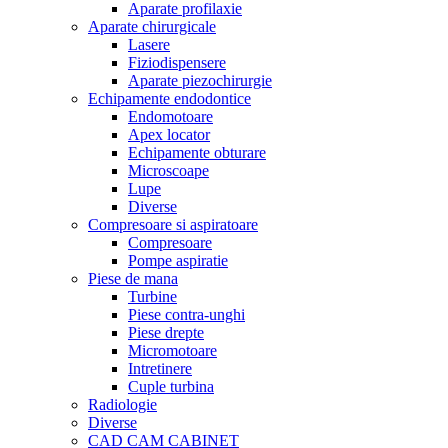
Aparate profilaxie
Aparate chirurgicale
Lasere
Fiziodispensere
Aparate piezochirurgie
Echipamente endodontice
Endomotoare
Apex locator
Echipamente obturare
Microscoape
Lupe
Diverse
Compresoare si aspiratoare
Compresoare
Pompe aspiratie
Piese de mana
Turbine
Piese contra-unghi
Piese drepte
Micromotoare
Intretinere
Cuple turbina
Radiologie
Diverse
CAD CAM CABINET