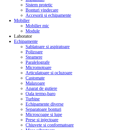
Sistem protetic
Bonturi vindecare
Accesorii si echipamente
Mobilier
Mobilier mic
Module
Laborator
Echipamente
Sablatoare si aspiratoare
Polizoare
Steamere
Paralelografe
Micromotoare
Articulatoare si ocluzoare
Castomate
Malaxoare
Aparat de gutiere
Oala termo-baro
Turbine
Echipamente diverse
Separatoare bonturi
Microscoape si lupe
Prese si injectoare
Chiuvete si conformatoare