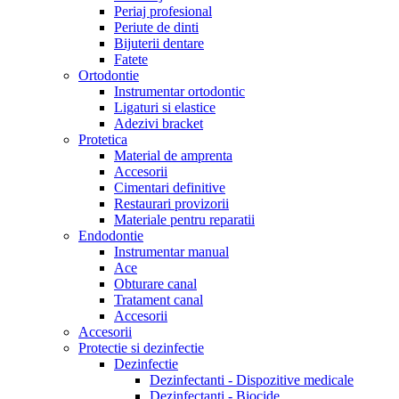
Periaj profesional
Periute de dinti
Bijuterii dentare
Fatete
Ortodontie
Instrumentar ortodontic
Ligaturi si elastice
Adezivi bracket
Protetica
Material de amprenta
Accesorii
Cimentari definitive
Restaurari provizorii
Materiale pentru reparatii
Endodontie
Instrumentar manual
Ace
Obturare canal
Tratament canal
Accesorii
Accesorii
Protectie si dezinfectie
Dezinfectie
Dezinfectanti - Dispozitive medicale
Dezinfectanti - Biocide