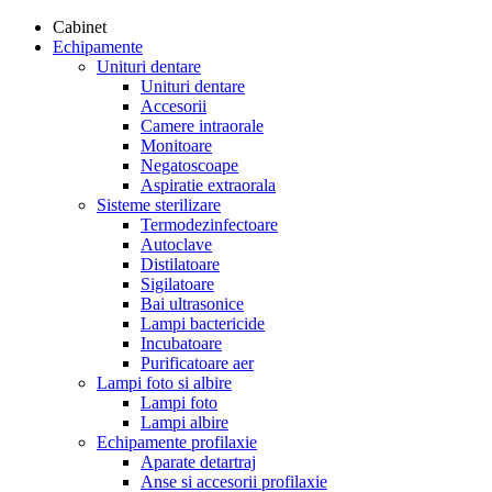
Cabinet
Echipamente
Unituri dentare
Unituri dentare
Accesorii
Camere intraorale
Monitoare
Negatoscoape
Aspiratie extraorala
Sisteme sterilizare
Termodezinfectoare
Autoclave
Distilatoare
Sigilatoare
Bai ultrasonice
Lampi bactericide
Incubatoare
Purificatoare aer
Lampi foto si albire
Lampi foto
Lampi albire
Echipamente profilaxie
Aparate detartraj
Anse si accesorii profilaxie