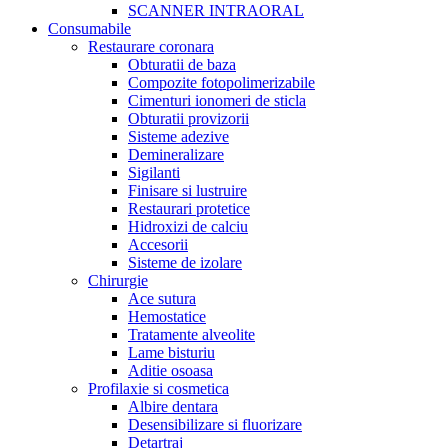
SCANNER INTRAORAL
Consumabile
Restaurare coronara
Obturatii de baza
Compozite fotopolimerizabile
Cimenturi ionomeri de sticla
Obturatii provizorii
Sisteme adezive
Demineralizare
Sigilanti
Finisare si lustruire
Restaurari protetice
Hidroxizi de calciu
Accesorii
Sisteme de izolare
Chirurgie
Ace sutura
Hemostatice
Tratamente alveolite
Lame bisturiu
Aditie osoasa
Profilaxie si cosmetica
Albire dentara
Desensibilizare si fluorizare
Detartraj