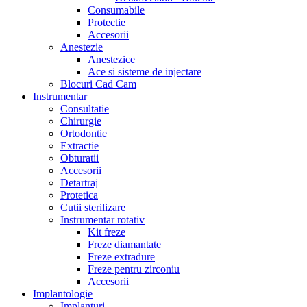
Consumabile
Protectie
Accesorii
Anestezie
Anestezice
Ace si sisteme de injectare
Blocuri Cad Cam
Instrumentar
Consultatie
Chirurgie
Ortodontie
Extractie
Obturatii
Accesorii
Detartraj
Protetica
Cutii sterilizare
Instrumentar rotativ
Kit freze
Freze diamantate
Freze extradure
Freze pentru zirconiu
Accesorii
Implantologie
Implanturi