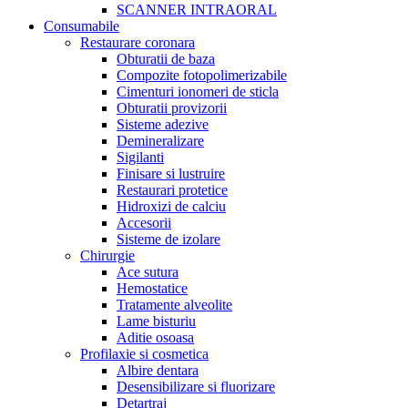
SCANNER INTRAORAL
Consumabile
Restaurare coronara
Obturatii de baza
Compozite fotopolimerizabile
Cimenturi ionomeri de sticla
Obturatii provizorii
Sisteme adezive
Demineralizare
Sigilanti
Finisare si lustruire
Restaurari protetice
Hidroxizi de calciu
Accesorii
Sisteme de izolare
Chirurgie
Ace sutura
Hemostatice
Tratamente alveolite
Lame bisturiu
Aditie osoasa
Profilaxie si cosmetica
Albire dentara
Desensibilizare si fluorizare
Detartraj