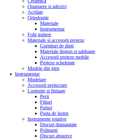
Ceramica
Opaquere si adezivi
Acrilate
Ortodontie
Materiale
Instrumentar
Folii gutiere
Materiale si accesorii proteze
Garnituri de dinti
Materiale linguri si sabloane
Accesorii proteze mobile
Proteze scheletate
Modele din gips
Instrumentar
Modelare
Accesorii prelucrare
Lustruire si finisare
Perii
Filturi
Pufuri
Pasta de lustru
Instrumente rotative
Discuri diamantate
Polipanti
Discuri abrazive