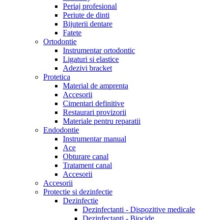
Periaj profesional
Periute de dinti
Bijuterii dentare
Fatete
Ortodontie
Instrumentar ortodontic
Ligaturi si elastice
Adezivi bracket
Protetica
Material de amprenta
Accesorii
Cimentari definitive
Restaurari provizorii
Materiale pentru reparatii
Endodontie
Instrumentar manual
Ace
Obturare canal
Tratament canal
Accesorii
Accesorii
Protectie si dezinfectie
Dezinfectie
Dezinfectanti - Dispozitive medicale
Dezinfectanti - Biocide