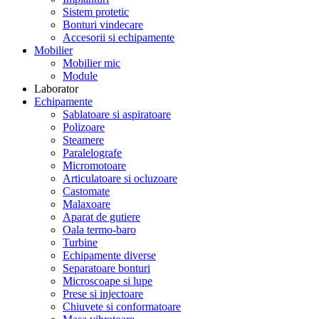
Sistem protetic
Bonturi vindecare
Accesorii si echipamente
Mobilier
Mobilier mic
Module
Laborator
Echipamente
Sablatoare si aspiratoare
Polizoare
Steamere
Paralelografe
Micromotoare
Articulatoare si ocluzoare
Castomate
Malaxoare
Aparat de gutiere
Oala termo-baro
Turbine
Echipamente diverse
Separatoare bonturi
Microscoape si lupe
Prese si injectoare
Chiuvete si conformatoare