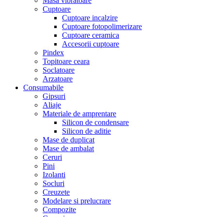
Masa vibratoare
Cuptoare
Cuptoare incalzire
Cuptoare fotopolimerizare
Cuptoare ceramica
Accesorii cuptoare
Pindex
Topitoare ceara
Soclatoare
Arzatoare
Consumabile
Gipsuri
Aliaje
Materiale de amprentare
Silicon de condensare
Silicon de aditie
Mase de duplicat
Mase de ambalat
Ceruri
Pini
Izolanti
Socluri
Creuzete
Modelare si prelucrare
Compozite