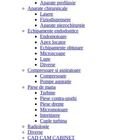
Aparate profilaxie
Aparate chirurgicale
Lasere
Fiziodispensere
Aparate piezochirurgie
Echipamente endodontice
Endomotoare
Apex locator
Echipamente obturare
Microscoape
Lupe
Diverse
Compresoare si aspiratoare
Compresoare
Pompe aspiratie
Piese de mana
Turbine
Piese contra-unghi
Piese drepte
Micromotoare
Intretinere
Cuple turbina
Radiologie
Diverse
CAD CAM CABINET