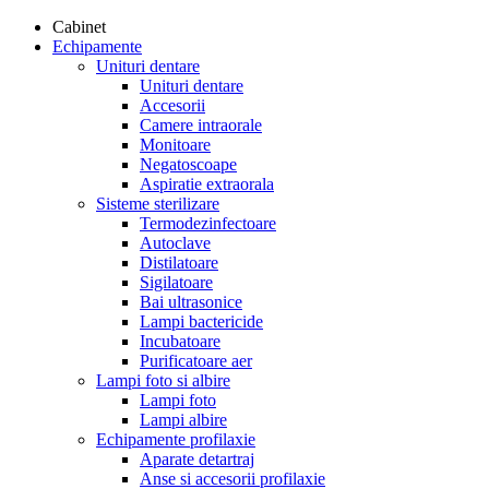
Cabinet
Echipamente
Unituri dentare
Unituri dentare
Accesorii
Camere intraorale
Monitoare
Negatoscoape
Aspiratie extraorala
Sisteme sterilizare
Termodezinfectoare
Autoclave
Distilatoare
Sigilatoare
Bai ultrasonice
Lampi bactericide
Incubatoare
Purificatoare aer
Lampi foto si albire
Lampi foto
Lampi albire
Echipamente profilaxie
Aparate detartraj
Anse si accesorii profilaxie