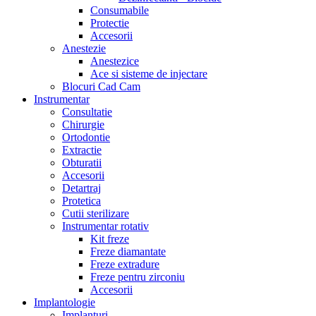
Consumabile
Protectie
Accesorii
Anestezie
Anestezice
Ace si sisteme de injectare
Blocuri Cad Cam
Instrumentar
Consultatie
Chirurgie
Ortodontie
Extractie
Obturatii
Accesorii
Detartraj
Protetica
Cutii sterilizare
Instrumentar rotativ
Kit freze
Freze diamantate
Freze extradure
Freze pentru zirconiu
Accesorii
Implantologie
Implanturi