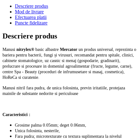
Descriere produs
Mod de livrare
Efectuarea platii
Puncte fidelizare
Descriere produs
Manusi
nitrylex®
basic albastre
Mercator
un produs universal, reprezinta o
bariera pentru bacterii, fungi și virusuri, recomandat pentru spitale, clinici,
cabinete stomatologice, uz casnic si menaj (gospodarie, gradinarit),
prelucrare si procesare in domeniul agroalimentar (fructe, legume, carne),
centre Spa - Beauty (proceduri de infrumusetare si masaj, cosmetica),
HoReCa si curatenie.
Manusi nitril fara pudra, de unica folosinta, previn iritatiile, protejaza
mainile de substante nedorite si periculoase
Caracteristici :
Grosime palma 0.05mm; deget 0.06mm,
Unica folosinta, nesterile,
Fara pudra; microtexturate cu textura suplimentara la nivelul