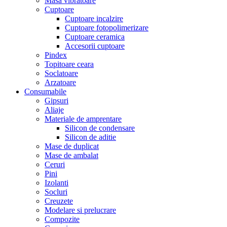
Masa vibratoare
Cuptoare
Cuptoare incalzire
Cuptoare fotopolimerizare
Cuptoare ceramica
Accesorii cuptoare
Pindex
Topitoare ceara
Soclatoare
Arzatoare
Consumabile
Gipsuri
Aliaje
Materiale de amprentare
Silicon de condensare
Silicon de aditie
Mase de duplicat
Mase de ambalat
Ceruri
Pini
Izolanti
Socluri
Creuzete
Modelare si prelucrare
Compozite