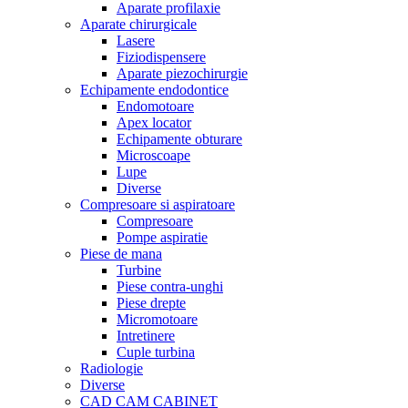
Aparate profilaxie
Aparate chirurgicale
Lasere
Fiziodispensere
Aparate piezochirurgie
Echipamente endodontice
Endomotoare
Apex locator
Echipamente obturare
Microscoape
Lupe
Diverse
Compresoare si aspiratoare
Compresoare
Pompe aspiratie
Piese de mana
Turbine
Piese contra-unghi
Piese drepte
Micromotoare
Intretinere
Cuple turbina
Radiologie
Diverse
CAD CAM CABINET