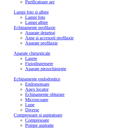
Purificatoare aer
Lampi foto si albire
Lampi foto
Lampi albire
Echipamente profilaxie
Aparate detartraj
Anse si accesorii profilaxie
Aparate profilaxie
Aparate chirurgicale
Lasere
Fiziodispensere
Aparate piezochirurgie
Echipamente endodontice
Endomotoare
Apex locator
Echipamente obturare
Microscoape
Lupe
Diverse
Compresoare si aspiratoare
Compresoare
Pompe aspiratie