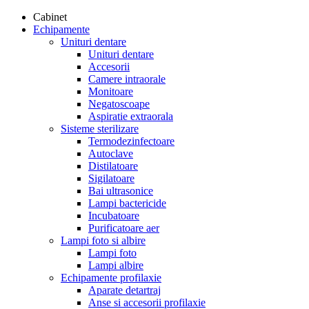
Cabinet
Echipamente
Unituri dentare
Unituri dentare
Accesorii
Camere intraorale
Monitoare
Negatoscoape
Aspiratie extraorala
Sisteme sterilizare
Termodezinfectoare
Autoclave
Distilatoare
Sigilatoare
Bai ultrasonice
Lampi bactericide
Incubatoare
Purificatoare aer
Lampi foto si albire
Lampi foto
Lampi albire
Echipamente profilaxie
Aparate detartraj
Anse si accesorii profilaxie