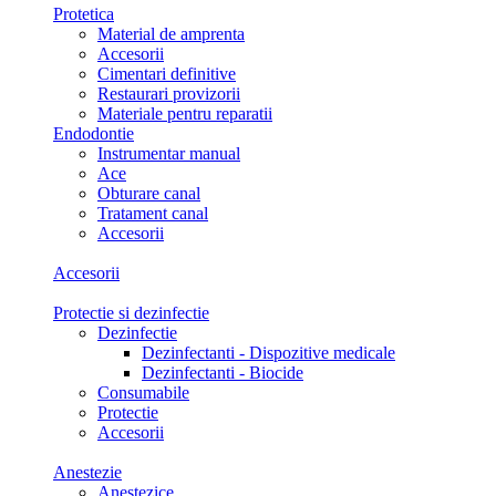
Protetica
Material de amprenta
Accesorii
Cimentari definitive
Restaurari provizorii
Materiale pentru reparatii
Endodontie
Instrumentar manual
Ace
Obturare canal
Tratament canal
Accesorii
Accesorii
Protectie si dezinfectie
Dezinfectie
Dezinfectanti - Dispozitive medicale
Dezinfectanti - Biocide
Consumabile
Protectie
Accesorii
Anestezie
Anestezice