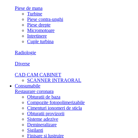
Piese de mana
Turbine
Piese contra-unghi
Piese drepte
Micromotoare
Intretinere
Cuple turbina
Radiologie
Diverse
CAD CAM CABINET
SCANNER INTRAORAL
Consumabile
Restaurare coronara
Obturatii de baza
Compozite fotopolimerizabile
Cimenturi ionomeri de sticla
Obturatii provizorii
Sisteme adezive
Demineralizare
Sigilanti
Finisare si lustruire