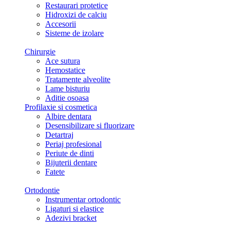
Restaurari protetice
Hidroxizi de calciu
Accesorii
Sisteme de izolare
Chirurgie
Ace sutura
Hemostatice
Tratamente alveolite
Lame bisturiu
Aditie osoasa
Profilaxie si cosmetica
Albire dentara
Desensibilizare si fluorizare
Detartraj
Periaj profesional
Periute de dinti
Bijuterii dentare
Fatete
Ortodontie
Instrumentar ortodontic
Ligaturi si elastice
Adezivi bracket