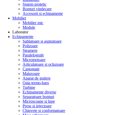
Sistem protetic
Bonturi vindecare
Accesorii si echipamente
Mobilier
Mobilier mic
Module
Laborator
Echipamente
Sablatoare si aspiratoare
Polizoare
Steamere
Paralelografe
Micromotoare
Articulatoare si ocluzoare
Castomate
Malaxoare
Aparat de gutiere
Oala termo-baro
Turbine
Echipamente diverse
Separatoare bonturi
Microscoape si lupe
Prese si injectoare
Chiuvete si conformatoare