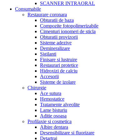
SCANNER INTRAORAL
Consumabile
Restaurare coronara
Obturatii de baza
Compozite fotopolimerizabile
Cimenturi ionomeri de sticla
Obturatii provizorii
Sisteme adezive
Demineralizare
Sigilanti
Finisare si lustruire
Restaurari protetice
Hidroxizi de calciu
Accesorii
Sisteme de izolare
Chirurgie
Ace sutura
Hemostatice
Tratamente alveolite
Lame bisturiu
Aditie osoasa
Profilaxie si cosmetica
Albire dentara
Desensibilizare si fluorizare
Detartraj