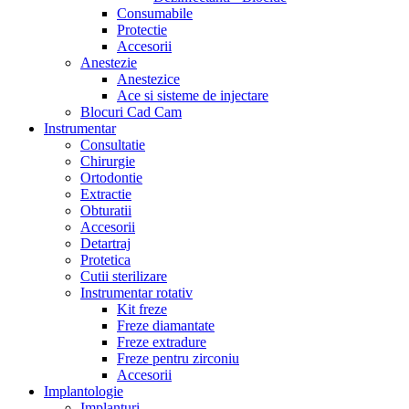
Consumabile
Protectie
Accesorii
Anestezie
Anestezice
Ace si sisteme de injectare
Blocuri Cad Cam
Instrumentar
Consultatie
Chirurgie
Ortodontie
Extractie
Obturatii
Accesorii
Detartraj
Protetica
Cutii sterilizare
Instrumentar rotativ
Kit freze
Freze diamantate
Freze extradure
Freze pentru zirconiu
Accesorii
Implantologie
Implanturi