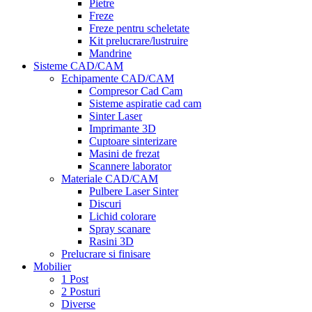
Pietre
Freze
Freze pentru scheletate
Kit prelucrare/lustruire
Mandrine
Sisteme CAD/CAM
Echipamente CAD/CAM
Compresor Cad Cam
Sisteme aspiratie cad cam
Sinter Laser
Imprimante 3D
Cuptoare sinterizare
Masini de frezat
Scannere laborator
Materiale CAD/CAM
Pulbere Laser Sinter
Discuri
Lichid colorare
Spray scanare
Rasini 3D
Prelucrare si finisare
Mobilier
1 Post
2 Posturi
Diverse