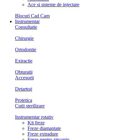
Ace si sisteme de injectare
Blocuri Cad Cam
Instrumentar
Consultatie
Chirurgie
Ortodontie
Extractie
Obturatii
Accesorii
Detartraj
Protetica
Cutii sterilizare
Instrumentar rotativ
Kit freze
Freze diamantate
Freze extradure
Freze pentru zirconiu