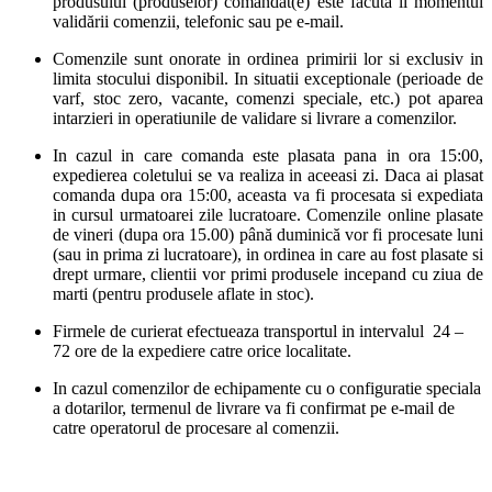
produsului (produselor) comandat(e) este facuta îi momentul
validării comenzii, telefonic sau pe e-mail.
Comenzile sunt onorate in ordinea primirii lor si exclusiv in
limita stocului disponibil. In situatii exceptionale (perioade de
varf, stoc zero, vacante, comenzi speciale, etc.) pot aparea
intarzieri in operatiunile de validare si livrare a comenzilor.
In cazul in care comanda este plasata pana in ora 15:00,
expedierea coletului se va realiza in aceeasi zi. Daca ai plasat
comanda dupa ora 15:00, aceasta va fi procesata si expediata
in cursul urmatoarei zile lucratoare. Comenzile online plasate
de vineri (dupa ora 15.00) până duminică vor fi procesate luni
(sau in prima zi lucratoare), in ordinea in care au fost plasate si
drept urmare, clientii vor primi produsele incepand cu ziua de
marti (pentru produsele aflate in stoc).
Firmele de curierat efectueaza transportul in intervalul 24 –
72 ore de la expediere catre orice localitate.
In cazul comenzilor de echipamente cu o configuratie speciala
a dotarilor, termenul de livrare va fi confirmat pe e-mail de
catre operatorul de procesare al comenzii.