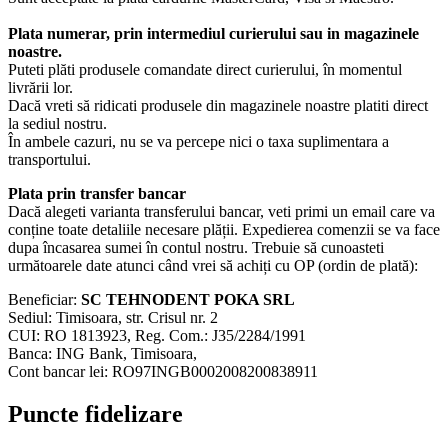
Plata numerar, prin intermediul curierului sau in magazinele
noastre.
Puteti plăti produsele comandate direct curierului, în momentul
livrării lor.
Dacă vreti să ridicati produsele din magazinele noastre platiti direct
la sediul nostru.
În ambele cazuri, nu se va percepe nici o taxa suplimentara a
transportului.
Plata prin transfer bancar
Dacă alegeti varianta transferului bancar, veti primi un email care va
conține toate detaliile necesare plății. Expedierea comenzii se va face
dupa încasarea sumei în contul nostru. Trebuie să cunoasteti
următoarele date atunci când vrei să achiți cu OP (ordin de plată):
Beneficiar:
SC TEHNODENT POKA SRL
Sediul: Timisoara, str. Crisul nr. 2
CUI: RO 1813923, Reg. Com.: J35/2284/1991
Banca: ING Bank, Timisoara,
Cont bancar lei: RO97INGB0002008200838911
Puncte fidelizare