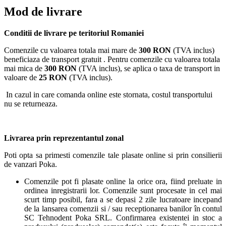
Mod de livrare
Conditii de livrare pe teritoriul Romaniei
Comenzile cu valoarea totala mai mare de
300 RON
(TVA inclus)
beneficiaza de transport gratuit . Pentru comenzile cu valoarea totala
mai mica de
300 RON
(TVA inclus), se aplica o taxa de transport in
valoare de
25 RON
(TVA inclus).
In cazul in care comanda online este stornata, costul transportului
nu se returneaza.
Livrarea prin reprezentantul zonal
Poti opta sa primesti comenzile tale plasate online si prin consilierii
de vanzari Poka.
Comenzile pot fi plasate online la orice ora, fiind preluate in
ordinea inregistrarii lor. Comenzile sunt procesate in cel mai
scurt timp posibil, fara a se depasi 2 zile lucratoare incepand
de la lansarea comenzii si / sau receptionarea banilor în contul
SC Tehnodent Poka SRL. Confirmarea existentei in stoc a