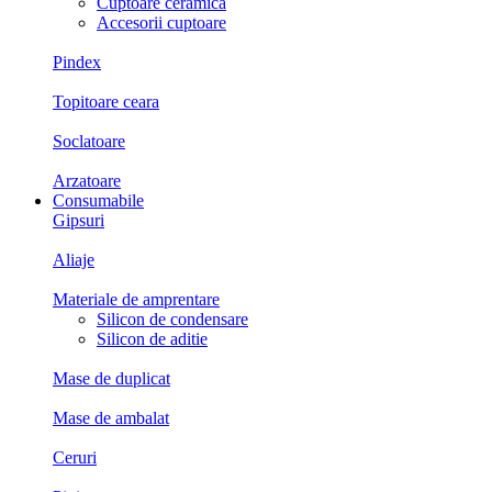
Cuptoare ceramica
Accesorii cuptoare
Pindex
Topitoare ceara
Soclatoare
Arzatoare
Consumabile
Gipsuri
Aliaje
Materiale de amprentare
Silicon de condensare
Silicon de aditie
Mase de duplicat
Mase de ambalat
Ceruri