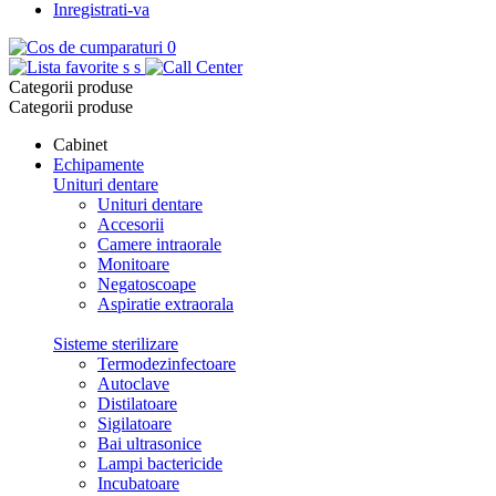
Inregistrati-va
0
s
s
Categorii produse
Categorii produse
Cabinet
Echipamente
Unituri dentare
Unituri dentare
Accesorii
Camere intraorale
Monitoare
Negatoscoape
Aspiratie extraorala
Sisteme sterilizare
Termodezinfectoare
Autoclave
Distilatoare
Sigilatoare
Bai ultrasonice
Lampi bactericide
Incubatoare