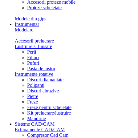
Accesorii proteze mobile
Proteze scheletate
Modele din gips
Instrumentar
Modelare
Accesorii prelucrare
Lustruire si finisare
Perii
Filturi
Pufuri
Pasta de lustru
Instrumente rotative
Discuri diamantate
Polipanti
Discuri abrazive
Pietre
Freze
Freze pentru scheletate
Kit prelucrare/lustruire
Mandrine
Sisteme CAD/CAM
Echipamente CAD/CAM
Compresor Cad Cam