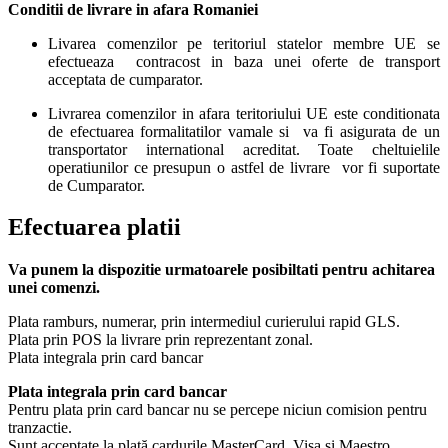
Conditii de livrare in afara Romaniei
Livarea comenzilor pe teritoriul statelor membre UE se
efectueaza contracost in baza unei oferte de transport
acceptata de cumparator.
Livrarea comenzilor in afara teritoriului UE este conditionata
de efectuarea formalitatilor vamale si va fi asigurata de un
transportator international acreditat. Toate cheltuielile
operatiunilor ce presupun o astfel de livrare vor fi suportate
de Cumparator.
Efectuarea platii
Va punem la dispozitie urmatoarele posibiltati pentru achitarea
unei comenzi.
Plata ramburs, numerar, prin intermediul curierului rapid GLS.
Plata prin POS la livrare prin reprezentant zonal.
Plata integrala prin card bancar
Plata integrala prin card bancar
Pentru plata prin card bancar nu se percepe niciun comision pentru
tranzactie.
Sunt acceptate la plată cardurile MasterCard, Visa si Maestro.