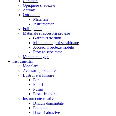
Ceramica
Opaquere si adezivi
Acrilate
Ortodontie
Materiale
Instrumentar
Folii gutiere
Materiale si accesorii proteze
Garnituri de dinti
Materiale linguri si sabloane
Accesorii proteze mobile
Proteze scheletate
Modele din gips
Instrumentar
Modelare
Accesorii prelucrare
Lustruire si finisare
Perii
Filturi
Pufuri
Pasta de lustru
Instrumente rotative
Discuri diamantate
Polipanti
Discuri abrazive