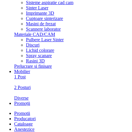
Sisteme aspiratie cad cam
Sinter Laser
Imprimante 3D
Cuptoare sinterizare
Masini de frezat
Scannere laborator
Materiale CAD/CAM
Pulbere Laser Sinter
Discuri
Lichid colorare
Spray scanare
Rasini 3D
Prelucrare si finisare
Mobilier
1 Post
2 Posturi
Diverse
Promoții
Promotii
Producatori
Cataloage
Anestezice