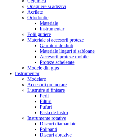
Ceramica
Opaquere si adezivi
Acrilate
Ortodontie
Materiale
Instrumentar
Folii gutiere
Materiale si accesorii proteze
Garnituri de dinti
Materiale linguri si sabloane
Accesorii proteze mobile
Proteze scheletate
Modele din gips
Instrumentar
Modelare
Accesorii prelucrare
Lustruire si finisare
Perii
Filturi
Pufuri
Pasta de lustru
Instrumente rotative
Discuri diamantate
Polipanti
Discuri abrazive