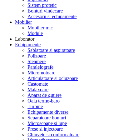
Sistem protetic
Bonturi vindecare
Accesorii si echipamente
Mobilier
Mobilier mic
Module
Laborator
Echipamente
Sablatoare si aspiratoare
Polizoare
Steamere
Paralelografe
Micromotoare
Articulatoare si ocluzoare
Castomate
Malaxoare
Aparat de gutiere
Oala termo-baro
Turbine
Echipamente diverse
Separatoare bonturi
Microscoape si lupe
Prese si injectoare
Chiuvete si conformatoare