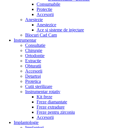
Consumabile
Protectie
Accesorii
Anestezie
Anestezice
Ace si sisteme de injectare
Blocuri Cad Cam
Instrumentar
Consultatie
Chirurgie
Ortodontie
Extractie
Obturatii
Accesorii
Detartraj
Protetica
Cutii sterilizare
Instrumentar rotativ
Kit freze
Freze diamantate
Freze extradure
Freze pentru zirconiu
Accesorii
Implantologie
Implanturi