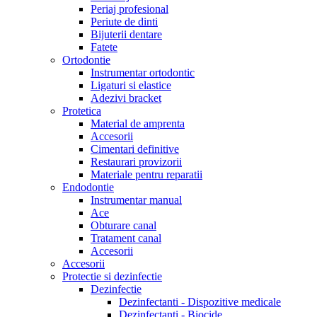
Periaj profesional
Periute de dinti
Bijuterii dentare
Fatete
Ortodontie
Instrumentar ortodontic
Ligaturi si elastice
Adezivi bracket
Protetica
Material de amprenta
Accesorii
Cimentari definitive
Restaurari provizorii
Materiale pentru reparatii
Endodontie
Instrumentar manual
Ace
Obturare canal
Tratament canal
Accesorii
Accesorii
Protectie si dezinfectie
Dezinfectie
Dezinfectanti - Dispozitive medicale
Dezinfectanti - Biocide