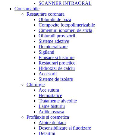
SCANNER INTRAORAL
Consumabile
Restaurare coronara
Obturatii de baza
Compozite fotopolimerizabile
Cimenturi ionomeri de sticla
Obturatii provizorii
Sisteme adezive
Demineralizare
Sigilanti
Finisare si lustruire
Restaurari protetice
Hidroxizi de calciu
Accesorii
Sisteme de izolare
Chirurgie
Ace sutura
Hemostatice
Tratamente alveolite
Lame bisturiu
Aditie osoasa
Profilaxie si cosmetica
Albire dentara
Desensibilizare si fluorizare
Detartraj