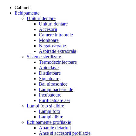
Cabinet
Echipamente
Unituri dentare
Unituri dentare
Accesorii
Camere intraorale
Monitoare
Negatoscoape
Aspiratie extraorala
Sisteme sterilizare
Termodezinfectoare
Autoclave
Distilatoare
Sigilatoare
Bai ultrasonice
Lampi bactericide
Incubatoare
Purificatoare aer
Lampi foto si albire
Lampi foto
Lampi albire
Echipamente profilaxie
Aparate detartraj
Anse si accesorii profilaxie