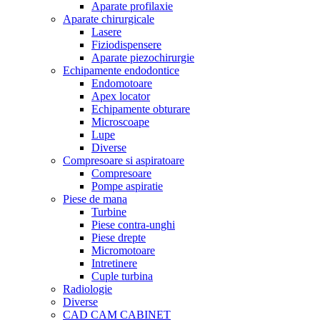
Aparate profilaxie
Aparate chirurgicale
Lasere
Fiziodispensere
Aparate piezochirurgie
Echipamente endodontice
Endomotoare
Apex locator
Echipamente obturare
Microscoape
Lupe
Diverse
Compresoare si aspiratoare
Compresoare
Pompe aspiratie
Piese de mana
Turbine
Piese contra-unghi
Piese drepte
Micromotoare
Intretinere
Cuple turbina
Radiologie
Diverse
CAD CAM CABINET