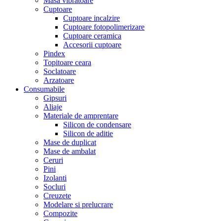
Masa vibratoare
Cuptoare
Cuptoare incalzire
Cuptoare fotopolimerizare
Cuptoare ceramica
Accesorii cuptoare
Pindex
Topitoare ceara
Soclatoare
Arzatoare
Consumabile
Gipsuri
Aliaje
Materiale de amprentare
Silicon de condensare
Silicon de aditie
Mase de duplicat
Mase de ambalat
Ceruri
Pini
Izolanti
Socluri
Creuzete
Modelare si prelucrare
Compozite