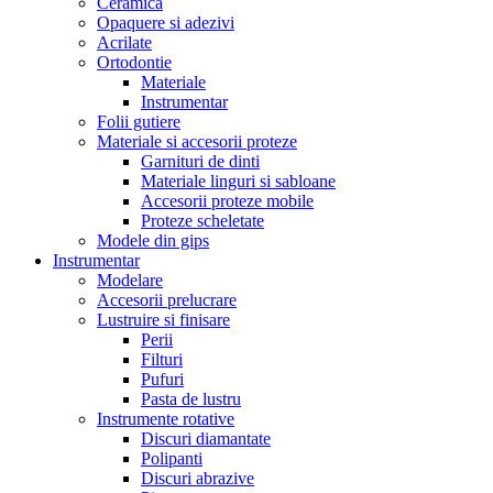
Ceramica
Opaquere si adezivi
Acrilate
Ortodontie
Materiale
Instrumentar
Folii gutiere
Materiale si accesorii proteze
Garnituri de dinti
Materiale linguri si sabloane
Accesorii proteze mobile
Proteze scheletate
Modele din gips
Instrumentar
Modelare
Accesorii prelucrare
Lustruire si finisare
Perii
Filturi
Pufuri
Pasta de lustru
Instrumente rotative
Discuri diamantate
Polipanti
Discuri abrazive