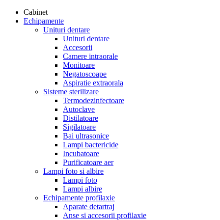
Cabinet
Echipamente
Unituri dentare
Unituri dentare
Accesorii
Camere intraorale
Monitoare
Negatoscoape
Aspiratie extraorala
Sisteme sterilizare
Termodezinfectoare
Autoclave
Distilatoare
Sigilatoare
Bai ultrasonice
Lampi bactericide
Incubatoare
Purificatoare aer
Lampi foto si albire
Lampi foto
Lampi albire
Echipamente profilaxie
Aparate detartraj
Anse si accesorii profilaxie