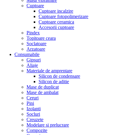
Masa vibratoare
Cuptoare
Cuptoare incalzire
Cuptoare fotopolimerizare
Cuptoare ceramica
Accesorii cuptoare
Pindex
Topitoare ceara
Soclatoare
Arzatoare
Consumabile
Gipsuri
Aliaje
Materiale de amprentare
Silicon de condensare
Silicon de aditie
Mase de duplicat
Mase de ambalat
Ceruri
Pini
Izolanti
Socluri
Creuzete
Modelare si prelucrare
Compozite