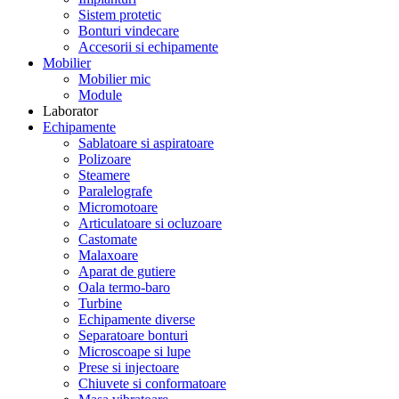
Sistem protetic
Bonturi vindecare
Accesorii si echipamente
Mobilier
Mobilier mic
Module
Laborator
Echipamente
Sablatoare si aspiratoare
Polizoare
Steamere
Paralelografe
Micromotoare
Articulatoare si ocluzoare
Castomate
Malaxoare
Aparat de gutiere
Oala termo-baro
Turbine
Echipamente diverse
Separatoare bonturi
Microscoape si lupe
Prese si injectoare
Chiuvete si conformatoare