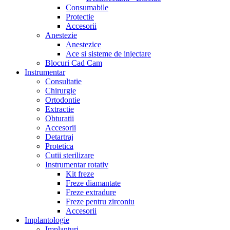
Consumabile
Protectie
Accesorii
Anestezie
Anestezice
Ace si sisteme de injectare
Blocuri Cad Cam
Instrumentar
Consultatie
Chirurgie
Ortodontie
Extractie
Obturatii
Accesorii
Detartraj
Protetica
Cutii sterilizare
Instrumentar rotativ
Kit freze
Freze diamantate
Freze extradure
Freze pentru zirconiu
Accesorii
Implantologie
Implanturi