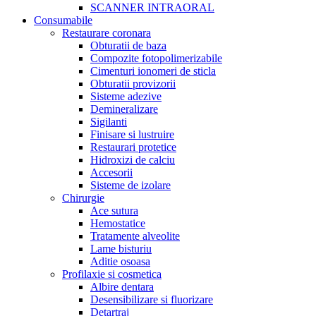
SCANNER INTRAORAL
Consumabile
Restaurare coronara
Obturatii de baza
Compozite fotopolimerizabile
Cimenturi ionomeri de sticla
Obturatii provizorii
Sisteme adezive
Demineralizare
Sigilanti
Finisare si lustruire
Restaurari protetice
Hidroxizi de calciu
Accesorii
Sisteme de izolare
Chirurgie
Ace sutura
Hemostatice
Tratamente alveolite
Lame bisturiu
Aditie osoasa
Profilaxie si cosmetica
Albire dentara
Desensibilizare si fluorizare
Detartraj