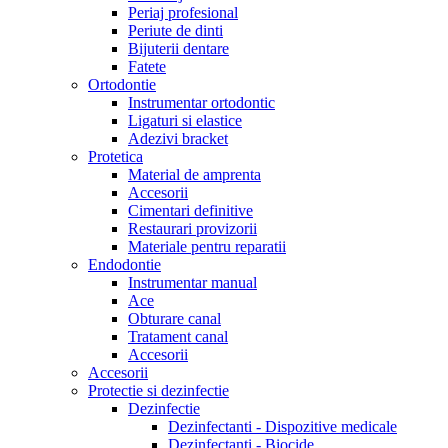
Periaj profesional
Periute de dinti
Bijuterii dentare
Fatete
Ortodontie
Instrumentar ortodontic
Ligaturi si elastice
Adezivi bracket
Protetica
Material de amprenta
Accesorii
Cimentari definitive
Restaurari provizorii
Materiale pentru reparatii
Endodontie
Instrumentar manual
Ace
Obturare canal
Tratament canal
Accesorii
Accesorii
Protectie si dezinfectie
Dezinfectie
Dezinfectanti - Dispozitive medicale
Dezinfectanti - Biocide