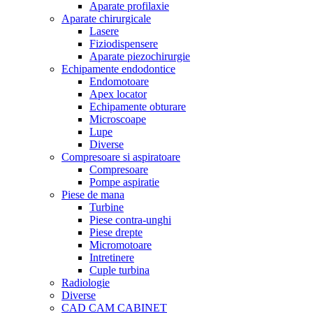
Aparate profilaxie
Aparate chirurgicale
Lasere
Fiziodispensere
Aparate piezochirurgie
Echipamente endodontice
Endomotoare
Apex locator
Echipamente obturare
Microscoape
Lupe
Diverse
Compresoare si aspiratoare
Compresoare
Pompe aspiratie
Piese de mana
Turbine
Piese contra-unghi
Piese drepte
Micromotoare
Intretinere
Cuple turbina
Radiologie
Diverse
CAD CAM CABINET