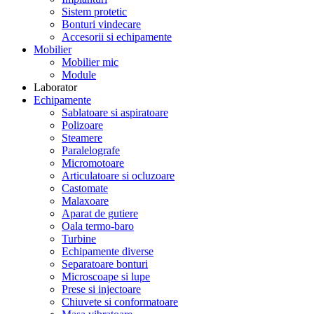
Sistem protetic
Bonturi vindecare
Accesorii si echipamente
Mobilier
Mobilier mic
Module
Laborator
Echipamente
Sablatoare si aspiratoare
Polizoare
Steamere
Paralelografe
Micromotoare
Articulatoare si ocluzoare
Castomate
Malaxoare
Aparat de gutiere
Oala termo-baro
Turbine
Echipamente diverse
Separatoare bonturi
Microscoape si lupe
Prese si injectoare
Chiuvete si conformatoare