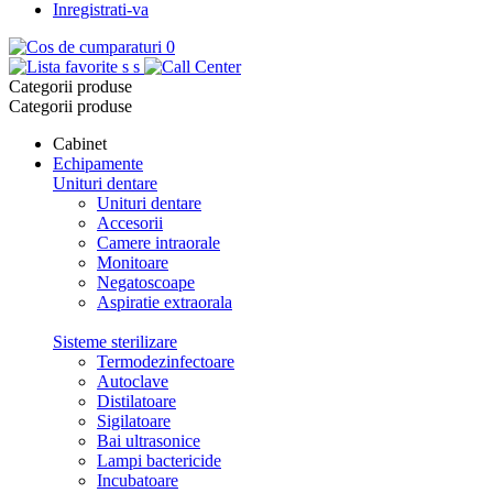
Inregistrati-va
0
s
s
Categorii produse
Categorii produse
Cabinet
Echipamente
Unituri dentare
Unituri dentare
Accesorii
Camere intraorale
Monitoare
Negatoscoape
Aspiratie extraorala
Sisteme sterilizare
Termodezinfectoare
Autoclave
Distilatoare
Sigilatoare
Bai ultrasonice
Lampi bactericide
Incubatoare