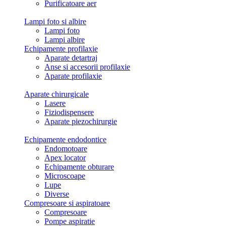
Purificatoare aer
Lampi foto si albire
Lampi foto
Lampi albire
Echipamente profilaxie
Aparate detartraj
Anse si accesorii profilaxie
Aparate profilaxie
Aparate chirurgicale
Lasere
Fiziodispensere
Aparate piezochirurgie
Echipamente endodontice
Endomotoare
Apex locator
Echipamente obturare
Microscoape
Lupe
Diverse
Compresoare si aspiratoare
Compresoare
Pompe aspiratie