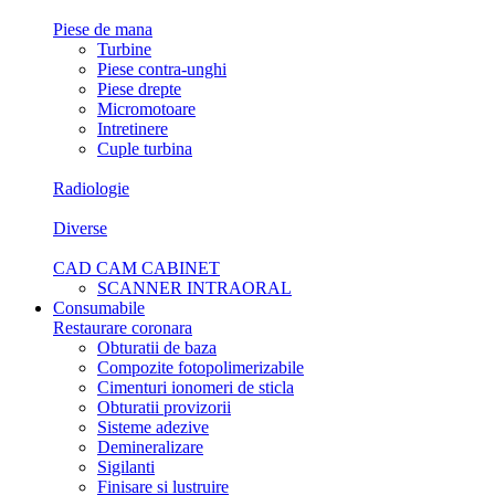
Piese de mana
Turbine
Piese contra-unghi
Piese drepte
Micromotoare
Intretinere
Cuple turbina
Radiologie
Diverse
CAD CAM CABINET
SCANNER INTRAORAL
Consumabile
Restaurare coronara
Obturatii de baza
Compozite fotopolimerizabile
Cimenturi ionomeri de sticla
Obturatii provizorii
Sisteme adezive
Demineralizare
Sigilanti
Finisare si lustruire