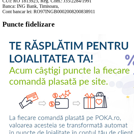
CUI: RO 1813923, Reg. Com.: J35/2284/1991
Banca: ING Bank, Timisoara,
Cont bancar lei: RO97INGB0002008200838911
Puncte fidelizare