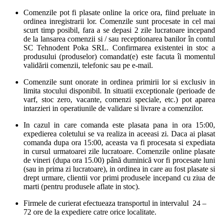
Comenzile pot fi plasate online la orice ora, fiind preluate in
ordinea inregistrarii lor. Comenzile sunt procesate in cel mai
scurt timp posibil, fara a se depasi 2 zile lucratoare incepand
de la lansarea comenzii si / sau receptionarea banilor în contul
SC Tehnodent Poka SRL. Confirmarea existentei in stoc a
produsului (produselor) comandat(e) este facuta îi momentul
validării comenzii, telefonic sau pe e-mail.
Comenzile sunt onorate in ordinea primirii lor si exclusiv in
limita stocului disponibil. In situatii exceptionale (perioade de
varf, stoc zero, vacante, comenzi speciale, etc.) pot aparea
intarzieri in operatiunile de validare si livrare a comenzilor.
In cazul in care comanda este plasata pana in ora 15:00,
expedierea coletului se va realiza in aceeasi zi. Daca ai plasat
comanda dupa ora 15:00, aceasta va fi procesata si expediata
in cursul urmatoarei zile lucratoare. Comenzile online plasate
de vineri (dupa ora 15.00) până duminică vor fi procesate luni
(sau in prima zi lucratoare), in ordinea in care au fost plasate si
drept urmare, clientii vor primi produsele incepand cu ziua de
marti (pentru produsele aflate in stoc).
Firmele de curierat efectueaza transportul in intervalul 24 –
72 ore de la expediere catre orice localitate.