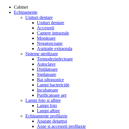
Cabinet
Echipamente
Unituri dentare
Unituri dentare
Accesorii
Camere intraorale
Monitoare
Negatoscoape
Aspiratie extraorala
Sisteme sterilizare
Termodezinfectoare
Autoclave
Distilatoare
Sigilatoare
Bai ultrasonice
Lampi bactericide
Incubatoare
Purificatoare aer
Lampi foto si albire
Lampi foto
Lampi albire
Echipamente profilaxie
Aparate detartraj
Anse si accesorii profilaxie