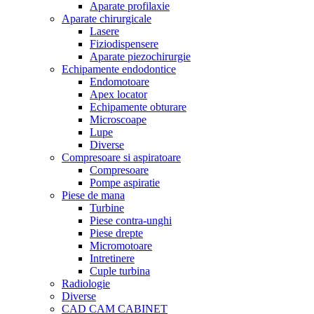
Aparate profilaxie
Aparate chirurgicale
Lasere
Fiziodispensere
Aparate piezochirurgie
Echipamente endodontice
Endomotoare
Apex locator
Echipamente obturare
Microscoape
Lupe
Diverse
Compresoare si aspiratoare
Compresoare
Pompe aspiratie
Piese de mana
Turbine
Piese contra-unghi
Piese drepte
Micromotoare
Intretinere
Cuple turbina
Radiologie
Diverse
CAD CAM CABINET