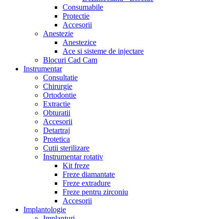
Consumabile
Protectie
Accesorii
Anestezie
Anestezice
Ace si sisteme de injectare
Blocuri Cad Cam
Instrumentar
Consultatie
Chirurgie
Ortodontie
Extractie
Obturatii
Accesorii
Detartraj
Protetica
Cutii sterilizare
Instrumentar rotativ
Kit freze
Freze diamantate
Freze extradure
Freze pentru zirconiu
Accesorii
Implantologie
Implanturi