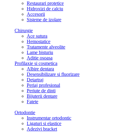
Restaurari protetice
Hidroxizi de calciu
Accesorii
Sisteme de izolare
Chirurgie
Ace sutura
Hemostatice
Tratamente alveolite
Lame bisturiu
Aditie osoasa
Profilaxie si cosmetica
Albire dentara
Desensibilizare si fluorizare
Detartraj
Periaj profesional
Periute de dinti
Bijuterii dentare
Fatete
Ortodontie
Instrumentar ortodontic
Ligaturi si elastice
Adezivi bracket