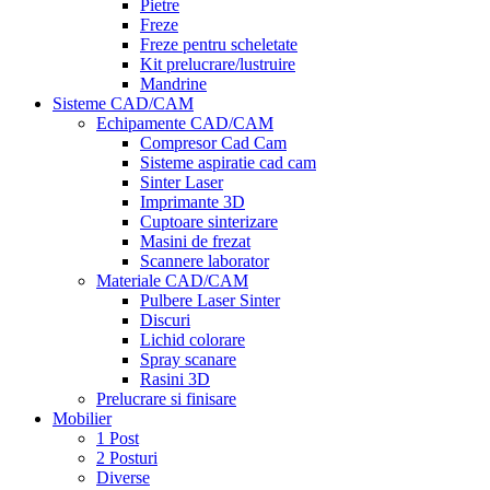
Pietre
Freze
Freze pentru scheletate
Kit prelucrare/lustruire
Mandrine
Sisteme CAD/CAM
Echipamente CAD/CAM
Compresor Cad Cam
Sisteme aspiratie cad cam
Sinter Laser
Imprimante 3D
Cuptoare sinterizare
Masini de frezat
Scannere laborator
Materiale CAD/CAM
Pulbere Laser Sinter
Discuri
Lichid colorare
Spray scanare
Rasini 3D
Prelucrare si finisare
Mobilier
1 Post
2 Posturi
Diverse