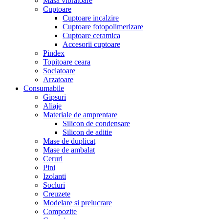
Masa vibratoare
Cuptoare
Cuptoare incalzire
Cuptoare fotopolimerizare
Cuptoare ceramica
Accesorii cuptoare
Pindex
Topitoare ceara
Soclatoare
Arzatoare
Consumabile
Gipsuri
Aliaje
Materiale de amprentare
Silicon de condensare
Silicon de aditie
Mase de duplicat
Mase de ambalat
Ceruri
Pini
Izolanti
Socluri
Creuzete
Modelare si prelucrare
Compozite