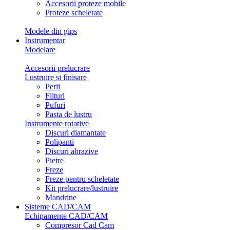
Accesorii proteze mobile
Proteze scheletate
Modele din gips
Instrumentar
Modelare
Accesorii prelucrare
Lustruire si finisare
Perii
Filturi
Pufuri
Pasta de lustru
Instrumente rotative
Discuri diamantate
Polipanti
Discuri abrazive
Pietre
Freze
Freze pentru scheletate
Kit prelucrare/lustruire
Mandrine
Sisteme CAD/CAM
Echipamente CAD/CAM
Compresor Cad Cam