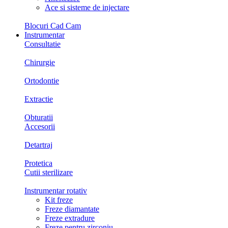
Ace si sisteme de injectare
Blocuri Cad Cam
Instrumentar
Consultatie
Chirurgie
Ortodontie
Extractie
Obturatii
Accesorii
Detartraj
Protetica
Cutii sterilizare
Instrumentar rotativ
Kit freze
Freze diamantate
Freze extradure
Freze pentru zirconiu