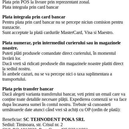
Plata prin POS la livrare prin reprezentant zonal.
Plata integrala prin card bancar
Plata integrala prin card bancar
Pentru plata prin card bancar nu se percepe niciun comision pentru
tranzactie.
Sunt acceptate la plată cardurile MasterCard, Visa si Maestro.
Plata numerar, prin intermediul curierului sau in magazinele
noastre.
Puteti plăti produsele comandate direct curierului, în momentul
livrării lor.
Dacă vreti să ridicati produsele din magazinele noastre platiti direct
la sediul nostru.
În ambele cazuri, nu se va percepe nici o taxa suplimentara a
transportului.
Plata prin transfer bancar
Dacă alegeti varianta transferului bancar, veti primi un email care va
conține toate detaliile necesare plății. Expedierea comenzii se va face
dupa încasarea sumei în contul nostru. Trebuie să cunoasteti
următoarele date atunci când vrei să achiți cu OP (ordin de plată):
Beneficiar:
SC TEHNODENT POKA SRL
Sediul: Timisoara, str. Crisul nr. 2