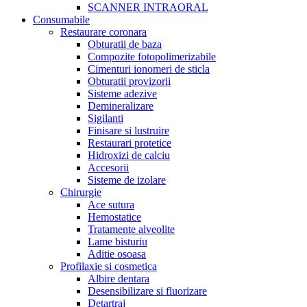
SCANNER INTRAORAL
Consumabile
Restaurare coronara
Obturatii de baza
Compozite fotopolimerizabile
Cimenturi ionomeri de sticla
Obturatii provizorii
Sisteme adezive
Demineralizare
Sigilanti
Finisare si lustruire
Restaurari protetice
Hidroxizi de calciu
Accesorii
Sisteme de izolare
Chirurgie
Ace sutura
Hemostatice
Tratamente alveolite
Lame bisturiu
Aditie osoasa
Profilaxie si cosmetica
Albire dentara
Desensibilizare si fluorizare
Detartraj