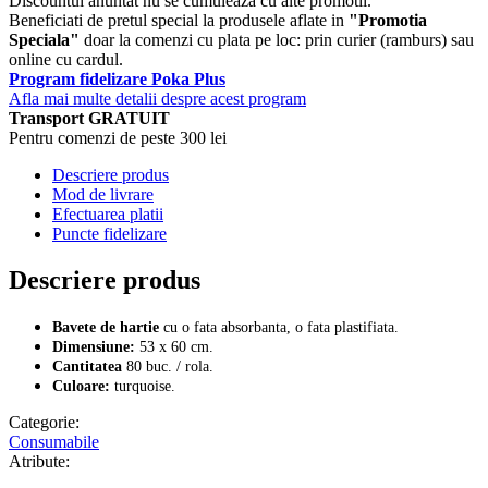
Discountul anuntat nu se cumuleaza cu alte promotii.
Beneficiati de pretul special la produsele aflate in
"Promotia
Speciala"
doar la comenzi cu plata pe loc: prin curier (ramburs) sau
online cu cardul.
Program fidelizare Poka Plus
Afla mai multe detalii despre acest program
Transport GRATUIT
Pentru comenzi de peste 300 lei
Descriere produs
Mod de livrare
Efectuarea platii
Puncte fidelizare
Descriere produs
Bavete de hartie
cu o fata absorbanta, o fata plastifiata.
Dimensiune:
53 x 60 cm.
Cantitatea
80 buc. / rola.
Culoare:
turquoise.
Categorie:
Consumabile
Atribute: