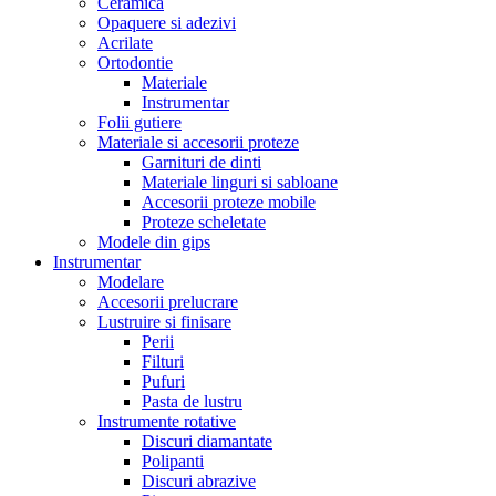
Ceramica
Opaquere si adezivi
Acrilate
Ortodontie
Materiale
Instrumentar
Folii gutiere
Materiale si accesorii proteze
Garnituri de dinti
Materiale linguri si sabloane
Accesorii proteze mobile
Proteze scheletate
Modele din gips
Instrumentar
Modelare
Accesorii prelucrare
Lustruire si finisare
Perii
Filturi
Pufuri
Pasta de lustru
Instrumente rotative
Discuri diamantate
Polipanti
Discuri abrazive