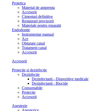
Protetica
Material de amprenta
Accesorii
Cimentari definitive
Restaurari provizorii
Materiale pentru reparatii
Endodontie
Instrumentar manual
Ace
Obturare canal
Tratament canal
Accesorii
Accesorii
Protectie si dezinfectie
Dezinfectie
Dezinfectanti - Dispozitive medicale
Dezinfectanti - Biocide
Consumabile
Protectie
Accesorii
Anestezie
Anestezice