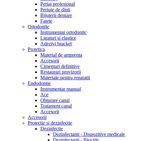
Periaj profesional
Periute de dinti
Bijuterii dentare
Fatete
Ortodontie
Instrumentar ortodontic
Ligaturi si elastice
Adezivi bracket
Protetica
Material de amprenta
Accesorii
Cimentari definitive
Restaurari provizorii
Materiale pentru reparatii
Endodontie
Instrumentar manual
Ace
Obturare canal
Tratament canal
Accesorii
Accesorii
Protectie si dezinfectie
Dezinfectie
Dezinfectanti - Dispozitive medicale
Dezinfectanti - Biocide