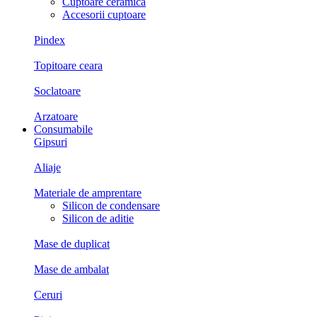
Cuptoare ceramica
Accesorii cuptoare
Pindex
Topitoare ceara
Soclatoare
Arzatoare
Consumabile
Gipsuri
Aliaje
Materiale de amprentare
Silicon de condensare
Silicon de aditie
Mase de duplicat
Mase de ambalat
Ceruri