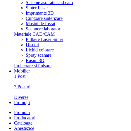
Sisteme aspiratie cad cam
Sinter Laser
Imprimante 3D
Cuptoare sinterizare
Masini de frezat
Scannere laborator
Materiale CAD/CAM
Pulbere Laser Sinter
Discuri
Lichid colorare
Spray scanare
Rasini 3D
Prelucrare si finisare
Mobilier
1 Post
2 Posturi
Diverse
Promoții
Promotii
Producatori
Cataloage
Anestezice