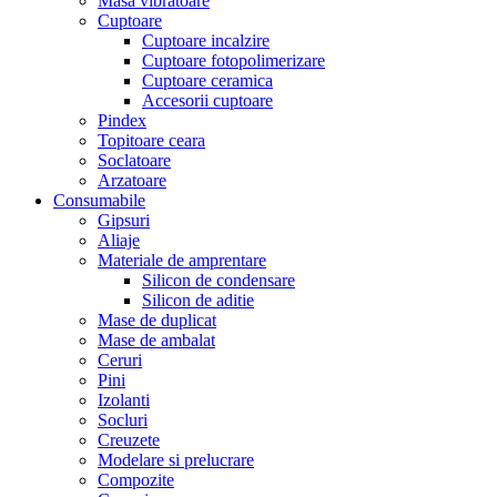
Masa vibratoare
Cuptoare
Cuptoare incalzire
Cuptoare fotopolimerizare
Cuptoare ceramica
Accesorii cuptoare
Pindex
Topitoare ceara
Soclatoare
Arzatoare
Consumabile
Gipsuri
Aliaje
Materiale de amprentare
Silicon de condensare
Silicon de aditie
Mase de duplicat
Mase de ambalat
Ceruri
Pini
Izolanti
Socluri
Creuzete
Modelare si prelucrare
Compozite