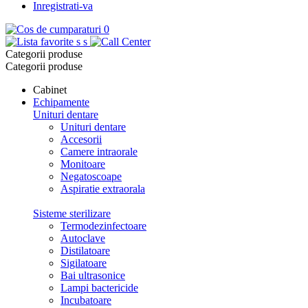
Inregistrati-va
0
s
s
Categorii produse
Categorii produse
Cabinet
Echipamente
Unituri dentare
Unituri dentare
Accesorii
Camere intraorale
Monitoare
Negatoscoape
Aspiratie extraorala
Sisteme sterilizare
Termodezinfectoare
Autoclave
Distilatoare
Sigilatoare
Bai ultrasonice
Lampi bactericide
Incubatoare