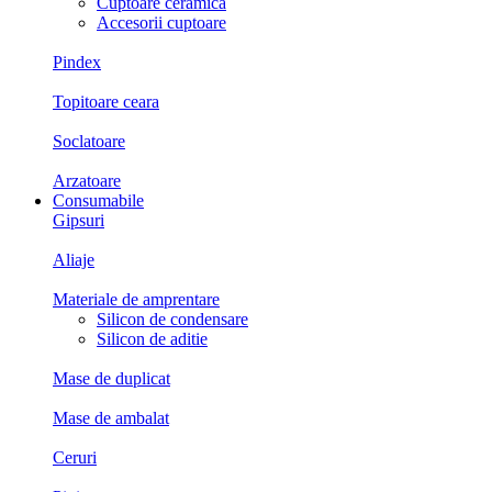
Cuptoare ceramica
Accesorii cuptoare
Pindex
Topitoare ceara
Soclatoare
Arzatoare
Consumabile
Gipsuri
Aliaje
Materiale de amprentare
Silicon de condensare
Silicon de aditie
Mase de duplicat
Mase de ambalat
Ceruri