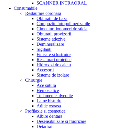
SCANNER INTRAORAL
Consumabile
Restaurare coronara
Obturatii de baza
Compozite fotopolimerizabile
Cimenturi ionomeri de sticla
Obturatii provizorii
Sisteme adezive
Demineralizare
Sigilanti
Finisare si lustruire
Restaurari protetice
Hidroxizi de calciu
Accesorii
Sisteme de izolare
Chirurgie
Ace sutura
Hemostatice
Tratamente alveolite
Lame bisturiu
Aditie osoasa
Profilaxie si cosmetica
Albire dentara
Desensibilizare si fluorizare
Detartraj