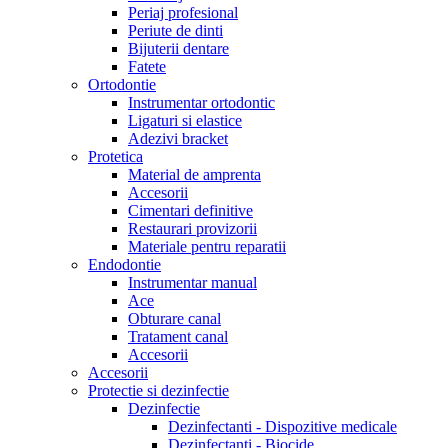
Periaj profesional
Periute de dinti
Bijuterii dentare
Fatete
Ortodontie
Instrumentar ortodontic
Ligaturi si elastice
Adezivi bracket
Protetica
Material de amprenta
Accesorii
Cimentari definitive
Restaurari provizorii
Materiale pentru reparatii
Endodontie
Instrumentar manual
Ace
Obturare canal
Tratament canal
Accesorii
Accesorii
Protectie si dezinfectie
Dezinfectie
Dezinfectanti - Dispozitive medicale
Dezinfectanti - Biocide