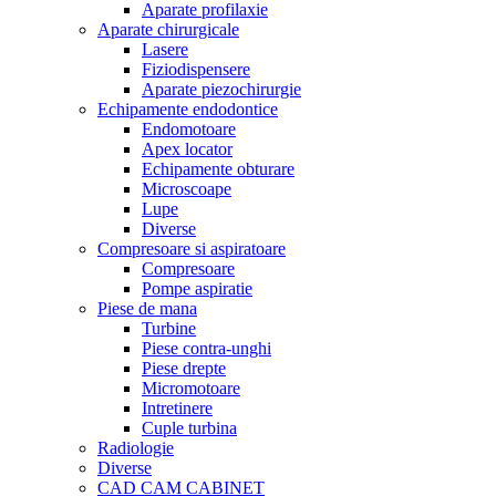
Aparate profilaxie
Aparate chirurgicale
Lasere
Fiziodispensere
Aparate piezochirurgie
Echipamente endodontice
Endomotoare
Apex locator
Echipamente obturare
Microscoape
Lupe
Diverse
Compresoare si aspiratoare
Compresoare
Pompe aspiratie
Piese de mana
Turbine
Piese contra-unghi
Piese drepte
Micromotoare
Intretinere
Cuple turbina
Radiologie
Diverse
CAD CAM CABINET