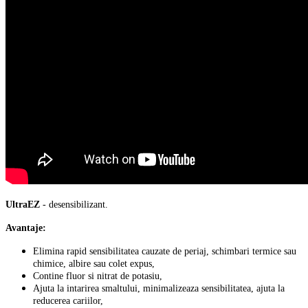
UltraEZ
- desensibilizant.
Avantaje:
Elimina rapid sensibilitatea cauzate de periaj, schimbari termice sau
chimice, albire sau colet expus,
Contine fluor si nitrat de potasiu,
Ajuta la intarirea smaltului, minimalizeaza sensibilitatea, ajuta la
reducerea cariilor,