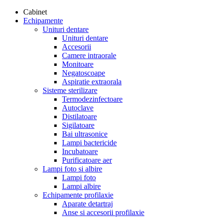
Cabinet
Echipamente
Unituri dentare
Unituri dentare
Accesorii
Camere intraorale
Monitoare
Negatoscoape
Aspiratie extraorala
Sisteme sterilizare
Termodezinfectoare
Autoclave
Distilatoare
Sigilatoare
Bai ultrasonice
Lampi bactericide
Incubatoare
Purificatoare aer
Lampi foto si albire
Lampi foto
Lampi albire
Echipamente profilaxie
Aparate detartraj
Anse si accesorii profilaxie