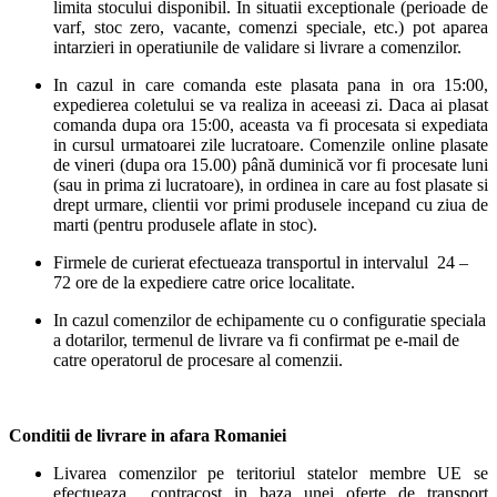
limita stocului disponibil. In situatii exceptionale (perioade de
varf, stoc zero, vacante, comenzi speciale, etc.) pot aparea
intarzieri in operatiunile de validare si livrare a comenzilor.
In cazul in care comanda este plasata pana in ora 15:00,
expedierea coletului se va realiza in aceeasi zi. Daca ai plasat
comanda dupa ora 15:00, aceasta va fi procesata si expediata
in cursul urmatoarei zile lucratoare. Comenzile online plasate
de vineri (dupa ora 15.00) până duminică vor fi procesate luni
(sau in prima zi lucratoare), in ordinea in care au fost plasate si
drept urmare, clientii vor primi produsele incepand cu ziua de
marti (pentru produsele aflate in stoc).
Firmele de curierat efectueaza transportul in intervalul 24 –
72 ore de la expediere catre orice localitate.
In cazul comenzilor de echipamente cu o configuratie speciala
a dotarilor, termenul de livrare va fi confirmat pe e-mail de
catre operatorul de procesare al comenzii.
Conditii de livrare in afara Romaniei
Livarea comenzilor pe teritoriul statelor membre UE se
efectueaza contracost in baza unei oferte de transport