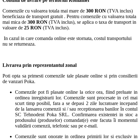
Conditii de livrare pe teritoriul Romaniei
Comenzile cu valoarea totala mai mare de
300 RON
(TVA inclus)
beneficiaza de transport gratuit . Pentru comenzile cu valoarea totala
mai mica de
300 RON
(TVA inclus), se aplica o taxa de transport in
valoare de
25 RON
(TVA inclus).
In cazul in care comanda online este stornata, costul transportului
nu se returneaza.
Livrarea prin reprezentantul zonal
Poti opta sa primesti comenzile tale plasate online si prin consilierii
de vanzari Poka.
Comenzile pot fi plasate online la orice ora, fiind preluate in
ordinea inregistrarii lor. Comenzile sunt procesate in cel mai
scurt timp posibil, fara a se depasi 2 zile lucratoare incepand
de la lansarea comenzii si / sau receptionarea banilor în contul
SC Tehnodent Poka SRL. Confirmarea existentei in stoc a
produsului (produselor) comandat(e) este facuta îi momentul
validării comenzii, telefonic sau pe e-mail.
Comenzile sunt onorate in ordinea primirii lor si exclusiv in