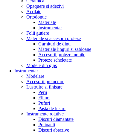
Ceramica
Opaquere si adezivi
Acrilate
Ortodontie
Materiale
Instrumentar
Folii gutiere
Materiale si accesorii proteze
Garnituri de dinti
Materiale linguri si sabloane
Accesorii proteze mobile
Proteze scheletate
Modele din gips
Instrumentar
Modelare
Accesorii prelucrare
Lustruire si finisare
Perii
Filturi
Pufuri
Pasta de lustru
Instrumente rotative
Discuri diamantate
Polipanti
Discuri abrazive