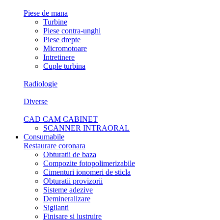
Piese de mana
Turbine
Piese contra-unghi
Piese drepte
Micromotoare
Intretinere
Cuple turbina
Radiologie
Diverse
CAD CAM CABINET
SCANNER INTRAORAL
Consumabile
Restaurare coronara
Obturatii de baza
Compozite fotopolimerizabile
Cimenturi ionomeri de sticla
Obturatii provizorii
Sisteme adezive
Demineralizare
Sigilanti
Finisare si lustruire