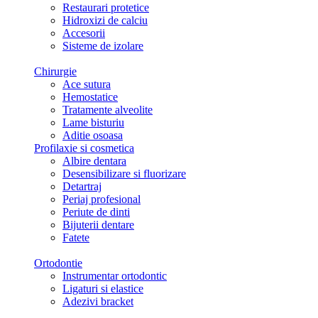
Restaurari protetice
Hidroxizi de calciu
Accesorii
Sisteme de izolare
Chirurgie
Ace sutura
Hemostatice
Tratamente alveolite
Lame bisturiu
Aditie osoasa
Profilaxie si cosmetica
Albire dentara
Desensibilizare si fluorizare
Detartraj
Periaj profesional
Periute de dinti
Bijuterii dentare
Fatete
Ortodontie
Instrumentar ortodontic
Ligaturi si elastice
Adezivi bracket