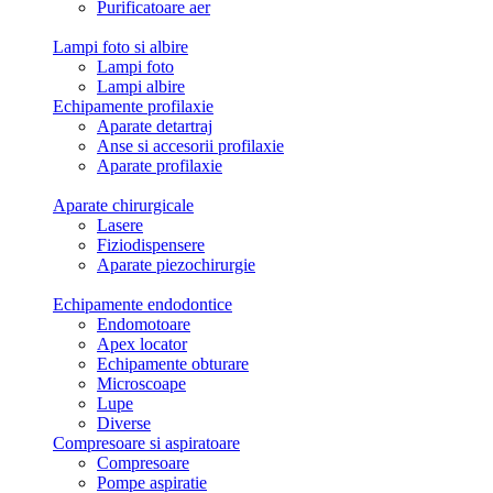
Purificatoare aer
Lampi foto si albire
Lampi foto
Lampi albire
Echipamente profilaxie
Aparate detartraj
Anse si accesorii profilaxie
Aparate profilaxie
Aparate chirurgicale
Lasere
Fiziodispensere
Aparate piezochirurgie
Echipamente endodontice
Endomotoare
Apex locator
Echipamente obturare
Microscoape
Lupe
Diverse
Compresoare si aspiratoare
Compresoare
Pompe aspiratie