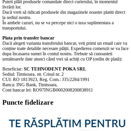
Puteti plăti produsele comandate direct curierului, în momentul
livrării lor.
Dacă vreti să ridicati produsele din magazinele noastre platiti direct
la sediul nostru.
În ambele cazuri, nu se va percepe nici o taxa suplimentara a
transportului.
Plata prin transfer bancar
Dacă alegeti varianta transferului bancar, veti primi un email care va
conține toate detaliile necesare plății. Expedierea comenzii se va face
dupa încasarea sumei în contul nostru. Trebuie să cunoasteti
următoarele date atunci când vrei să achiți cu OP (ordin de plată):
Beneficiar:
SC TEHNODENT POKA SRL
Sediul: Timisoara, str. Crisul nr. 2
CUI: RO 1813923, Reg. Com.: J35/2284/1991
Banca: ING Bank, Timisoara,
Cont bancar lei: RO97INGB0002008200838911
Puncte fidelizare