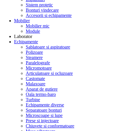
Sistem protetic
Bonturi vindecare
Accesorii si echipamente
Mobilier
Mobilier mic
Module
Laborator
Echipamente
Sablatoare si aspiratoare
Polizoare
Steamere
Paralelografe
Micromotoare
Articulatoare si ocluzoare
Castomate
Malaxoare
Aparat de gutiere
Oala termo-baro
Turbine
Echipamente diverse
Separatoare bonturi
Microscoape si lupe
Prese si injectoare
Chiuvete si conformatoare