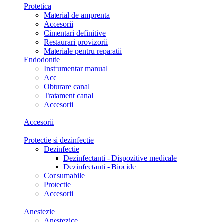
Protetica
Material de amprenta
Accesorii
Cimentari definitive
Restaurari provizorii
Materiale pentru reparatii
Endodontie
Instrumentar manual
Ace
Obturare canal
Tratament canal
Accesorii
Accesorii
Protectie si dezinfectie
Dezinfectie
Dezinfectanti - Dispozitive medicale
Dezinfectanti - Biocide
Consumabile
Protectie
Accesorii
Anestezie
Anestezice