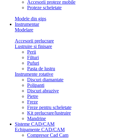
Accesorii proteze mobile
Proteze scheletate
Modele din gips
Instrumentar
Modelare
Accesorii prelucrare
Lustruire si finisare
Perii
Filturi
Pufuri
Pasta de lustru
Instrumente rotative
Discuri diamantate
Polipanti
Discuri abrazive
Pietre
Freze
Freze pentru scheletate
Kit prelucrare/lustruire
Mandrine
Sisteme CAD/CAM
Echipamente CAD/CAM
Compresor Cad Cam