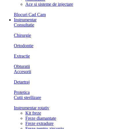
Ace si sisteme de injectare
Blocuri Cad Cam
Instrumentar
Consultatie
Chirurgie
Ortodontie
Extractie
Obturatii
Accesorii
Detartraj
Protetica
Cutii sterilizare
Instrumentar rotativ
Kit freze
Freze diamantate
Freze extradure
Freze pentru zirconiu