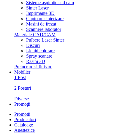
Sisteme aspiratie cad cam
Sinter Laser
Imprimante 3D
Cuptoare sinterizare
Masini de frezat
Scannere laborator
Materiale CAD/CAM
Pulbere Laser Sinter
Discuri
Lichid colorare
Spray scanare
Rasini 3D
Prelucrare si finisare
Mobilier
1 Post
2 Posturi
Diverse
Promoții
Promotii
Producatori
Cataloage
Anestezice