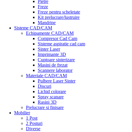
Pietre
Freze
Freze pentru scheletate
Kit prelucrare/lustruire
Mandrine
Sisteme CAD/CAM
Echipamente CAD/CAM
Compresor Cad Cam
Sisteme aspiratie cad cam
Sinter Laser
Imprimante 3D
Cuptoare sinterizare
Masini de frezat
Scannere laborator
Materiale CAD/CAM
Pulbere Laser Sinter
Discuri
Lichid colorare
Spray scanare
Rasini 3D
Prelucrare si finisare
Mobilier
1 Post
2 Posturi
Diverse