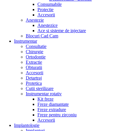
Consumabile
Protectie
Accesorii
Anestezie
Anestezice
Ace si sisteme de injectare
Blocuri Cad Cam
Instrumentar
Consultatie
Chirurgie
Ortodontie
Extractie
Obturatii
Accesorii
Detartraj
Protetica
Cutii sterilizare
Instrumentar rotativ
Kit freze
Freze diamantate
Freze extradure
Freze pentru zirconiu
Accesorii
Implantologie
Implanturi