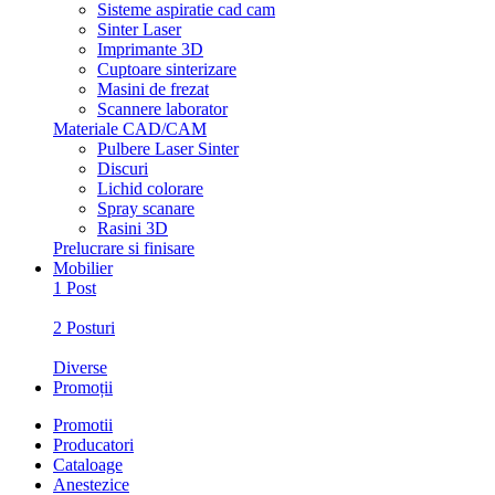
Sisteme aspiratie cad cam
Sinter Laser
Imprimante 3D
Cuptoare sinterizare
Masini de frezat
Scannere laborator
Materiale CAD/CAM
Pulbere Laser Sinter
Discuri
Lichid colorare
Spray scanare
Rasini 3D
Prelucrare si finisare
Mobilier
1 Post
2 Posturi
Diverse
Promoții
Promotii
Producatori
Cataloage
Anestezice