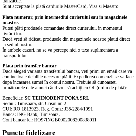
tranzactie.
Sunt acceptate la plată cardurile MasterCard, Visa si Maestro.
Plata numerar, prin intermediul curierului sau in magazinele
noastre.
Puteti plăti produsele comandate direct curierului, în momentul
livrării lor.
Dacă vreti să ridicati produsele din magazinele noastre platiti direct
la sediul nostru.
În ambele cazuri, nu se va percepe nici o taxa suplimentara a
transportului.
Plata prin transfer bancar
Dacă alegeti varianta transferului bancar, veti primi un email care va
conține toate detaliile necesare plății. Expedierea comenzii se va face
dupa încasarea sumei în contul nostru. Trebuie să cunoasteti
următoarele date atunci când vrei să achiți cu OP (ordin de plată):
Beneficiar:
SC TEHNODENT POKA SRL
Sediul: Timisoara, str. Crisul nr. 2
CUI: RO 1813923, Reg. Com.: J35/2284/1991
Banca: ING Bank, Timisoara,
Cont bancar lei: RO97INGB0002008200838911
Puncte fidelizare