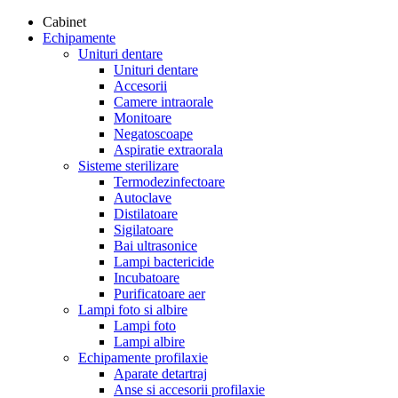
Cabinet
Echipamente
Unituri dentare
Unituri dentare
Accesorii
Camere intraorale
Monitoare
Negatoscoape
Aspiratie extraorala
Sisteme sterilizare
Termodezinfectoare
Autoclave
Distilatoare
Sigilatoare
Bai ultrasonice
Lampi bactericide
Incubatoare
Purificatoare aer
Lampi foto si albire
Lampi foto
Lampi albire
Echipamente profilaxie
Aparate detartraj
Anse si accesorii profilaxie