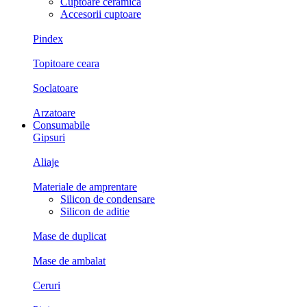
Cuptoare ceramica
Accesorii cuptoare
Pindex
Topitoare ceara
Soclatoare
Arzatoare
Consumabile
Gipsuri
Aliaje
Materiale de amprentare
Silicon de condensare
Silicon de aditie
Mase de duplicat
Mase de ambalat
Ceruri