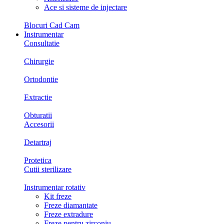
Ace si sisteme de injectare
Blocuri Cad Cam
Instrumentar
Consultatie
Chirurgie
Ortodontie
Extractie
Obturatii
Accesorii
Detartraj
Protetica
Cutii sterilizare
Instrumentar rotativ
Kit freze
Freze diamantate
Freze extradure
Freze pentru zirconiu