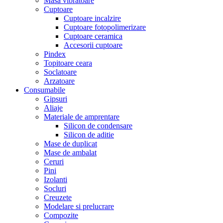
Masa vibratoare
Cuptoare
Cuptoare incalzire
Cuptoare fotopolimerizare
Cuptoare ceramica
Accesorii cuptoare
Pindex
Topitoare ceara
Soclatoare
Arzatoare
Consumabile
Gipsuri
Aliaje
Materiale de amprentare
Silicon de condensare
Silicon de aditie
Mase de duplicat
Mase de ambalat
Ceruri
Pini
Izolanti
Socluri
Creuzete
Modelare si prelucrare
Compozite