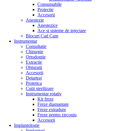
Consumabile
Protectie
Accesorii
Anestezie
Anestezice
Ace si sisteme de injectare
Blocuri Cad Cam
Instrumentar
Consultatie
Chirurgie
Ortodontie
Extractie
Obturatii
Accesorii
Detartraj
Protetica
Cutii sterilizare
Instrumentar rotativ
Kit freze
Freze diamantate
Freze extradure
Freze pentru zirconiu
Accesorii
Implantologie
Implanturi