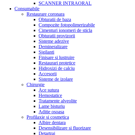
SCANNER INTRAORAL
Consumabile
Restaurare coronara
Obturatii de baza
Compozite fotopolimerizabile
Cimenturi ionomeri de sticla
Obturatii provizorii
Sisteme adezive
Demineralizare
Sigilanti
Finisare si lustruire
Restaurari protetice
Hidroxizi de calciu
Accesorii
Sisteme de izolare
Chirurgie
Ace sutura
Hemostatice
Tratamente alveolite
Lame bisturiu
Aditie osoasa
Profilaxie si cosmetica
Albire dentara
Desensibilizare si fluorizare
Detartraj