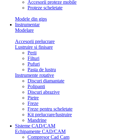
Accesorii proteze mobile
Proteze scheletate
Modele din gips
Instrumentar
Modelare
Accesorii prelucrare
Lustruire si finisare
Perii
Filturi
Pufuri
Pasta de lustru
Instrumente rotative
Discuri diamantate
Polipanti
Discuri abrazive
Pietre
Freze
Freze pentru scheletate
Kit prelucrare/lustruire
Mandrine
Sisteme CAD/CAM
Echipamente CAD/CAM
Compresor Cad Cam