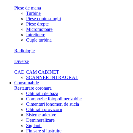
Piese de mana
Turbine
Piese contra-unghi
Piese drepte
Micromotoare
Intretinere
Cuple turbina
Radiologie
Diverse
CAD CAM CABINET
SCANNER INTRAORAL
Consumabile
Restaurare coronara
Obturatii de baza
Compozite fotopolimerizabile
Cimenturi ionomeri de sticla
Obturatii provizorii
Sisteme adezive
Demineralizare
Sigilanti
Finisare si lustruire