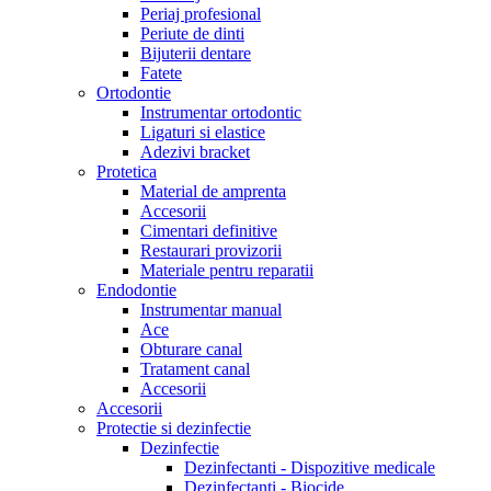
Periaj profesional
Periute de dinti
Bijuterii dentare
Fatete
Ortodontie
Instrumentar ortodontic
Ligaturi si elastice
Adezivi bracket
Protetica
Material de amprenta
Accesorii
Cimentari definitive
Restaurari provizorii
Materiale pentru reparatii
Endodontie
Instrumentar manual
Ace
Obturare canal
Tratament canal
Accesorii
Accesorii
Protectie si dezinfectie
Dezinfectie
Dezinfectanti - Dispozitive medicale
Dezinfectanti - Biocide