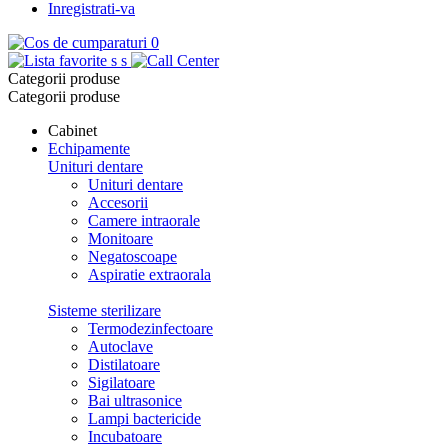
Inregistrati-va
0
s
s
Categorii produse
Categorii produse
Cabinet
Echipamente
Unituri dentare
Unituri dentare
Accesorii
Camere intraorale
Monitoare
Negatoscoape
Aspiratie extraorala
Sisteme sterilizare
Termodezinfectoare
Autoclave
Distilatoare
Sigilatoare
Bai ultrasonice
Lampi bactericide
Incubatoare