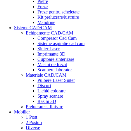
Pietre
Freze
Freze pentru scheletate
Kit prelucrare/lustruire
Mandrine
Sisteme CAD/CAM
Echipamente CAD/CAM
Compresor Cad Cam
Sisteme aspiratie cad cam
Sinter Laser
Imprimante 3D
Cuptoare sinterizare
Masini de frezat
Scannere laborator
Materiale CAD/CAM
Pulbere Laser Sinter
Discuri
Lichid colorare
Spray scanare
Rasini 3D
Prelucrare si finisare
Mobilier
1 Post
2 Posturi
Diverse