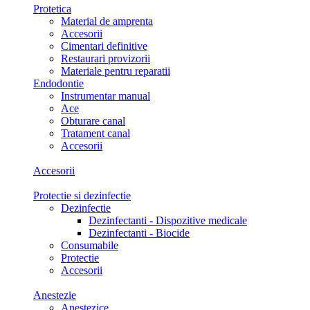
Protetica
Material de amprenta
Accesorii
Cimentari definitive
Restaurari provizorii
Materiale pentru reparatii
Endodontie
Instrumentar manual
Ace
Obturare canal
Tratament canal
Accesorii
Accesorii
Protectie si dezinfectie
Dezinfectie
Dezinfectanti - Dispozitive medicale
Dezinfectanti - Biocide
Consumabile
Protectie
Accesorii
Anestezie
Anestezice