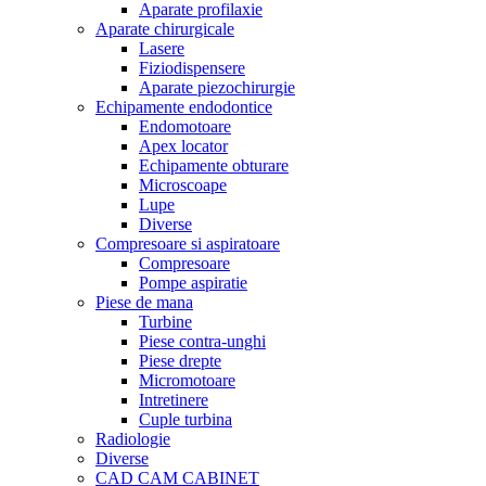
Aparate profilaxie
Aparate chirurgicale
Lasere
Fiziodispensere
Aparate piezochirurgie
Echipamente endodontice
Endomotoare
Apex locator
Echipamente obturare
Microscoape
Lupe
Diverse
Compresoare si aspiratoare
Compresoare
Pompe aspiratie
Piese de mana
Turbine
Piese contra-unghi
Piese drepte
Micromotoare
Intretinere
Cuple turbina
Radiologie
Diverse
CAD CAM CABINET