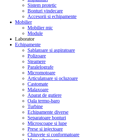
Sistem protetic
Bonturi vindecare
Accesorii si echipamente
Mobilier
Mobilier mic
Module
Laborator
Echipamente
Sablatoare si aspiratoare
Polizoare
Steamere
Paralelografe
Micromotoare
Articulatoare si ocluzoare
Castomate
Malaxoare
Aparat de gutiere
Oala termo-baro
Turbine
Echipamente diverse
Separatoare bonturi
Microscoape si lupe
Prese si injectoare
Chiuvete si conformatoare