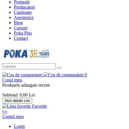
Promotii
Producatori
Cataloage
Anestezice
Blog
Cursuri
Poka Plus
Contact
0
Cosul meu
Produsele adaugate recent
Subtotal:
0,00 Lei
Vezi detalii cos
Favorite
s
s
Contul meu
Login