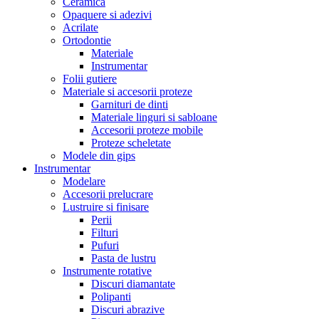
Ceramica
Opaquere si adezivi
Acrilate
Ortodontie
Materiale
Instrumentar
Folii gutiere
Materiale si accesorii proteze
Garnituri de dinti
Materiale linguri si sabloane
Accesorii proteze mobile
Proteze scheletate
Modele din gips
Instrumentar
Modelare
Accesorii prelucrare
Lustruire si finisare
Perii
Filturi
Pufuri
Pasta de lustru
Instrumente rotative
Discuri diamantate
Polipanti
Discuri abrazive