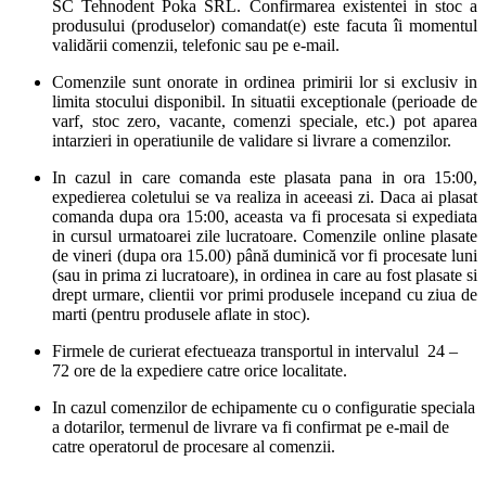
SC Tehnodent Poka SRL. Confirmarea existentei in stoc a
produsului (produselor) comandat(e) este facuta îi momentul
validării comenzii, telefonic sau pe e-mail.
Comenzile sunt onorate in ordinea primirii lor si exclusiv in
limita stocului disponibil. In situatii exceptionale (perioade de
varf, stoc zero, vacante, comenzi speciale, etc.) pot aparea
intarzieri in operatiunile de validare si livrare a comenzilor.
In cazul in care comanda este plasata pana in ora 15:00,
expedierea coletului se va realiza in aceeasi zi. Daca ai plasat
comanda dupa ora 15:00, aceasta va fi procesata si expediata
in cursul urmatoarei zile lucratoare. Comenzile online plasate
de vineri (dupa ora 15.00) până duminică vor fi procesate luni
(sau in prima zi lucratoare), in ordinea in care au fost plasate si
drept urmare, clientii vor primi produsele incepand cu ziua de
marti (pentru produsele aflate in stoc).
Firmele de curierat efectueaza transportul in intervalul 24 –
72 ore de la expediere catre orice localitate.
In cazul comenzilor de echipamente cu o configuratie speciala
a dotarilor, termenul de livrare va fi confirmat pe e-mail de
catre operatorul de procesare al comenzii.