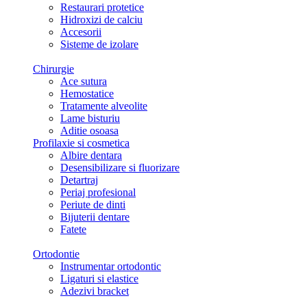
Restaurari protetice
Hidroxizi de calciu
Accesorii
Sisteme de izolare
Chirurgie
Ace sutura
Hemostatice
Tratamente alveolite
Lame bisturiu
Aditie osoasa
Profilaxie si cosmetica
Albire dentara
Desensibilizare si fluorizare
Detartraj
Periaj profesional
Periute de dinti
Bijuterii dentare
Fatete
Ortodontie
Instrumentar ortodontic
Ligaturi si elastice
Adezivi bracket