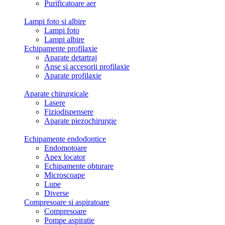
Purificatoare aer
Lampi foto si albire
Lampi foto
Lampi albire
Echipamente profilaxie
Aparate detartraj
Anse si accesorii profilaxie
Aparate profilaxie
Aparate chirurgicale
Lasere
Fiziodispensere
Aparate piezochirurgie
Echipamente endodontice
Endomotoare
Apex locator
Echipamente obturare
Microscoape
Lupe
Diverse
Compresoare si aspiratoare
Compresoare
Pompe aspiratie