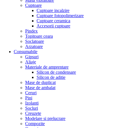
Masa vibratoare
Cuptoare
Cuptoare incalzire
Cuptoare fotopolimerizare
Cuptoare ceramica
Accesorii cuptoare
Pindex
Topitoare ceara
Soclatoare
Arzatoare
Consumabile
Gipsuri
Aliaje
Materiale de amprentare
Silicon de condensare
Silicon de aditie
Mase de duplicat
Mase de ambalat
Ceruri
Pini
Izolanti
Socluri
Creuzete
Modelare si prelucrare
Compozite