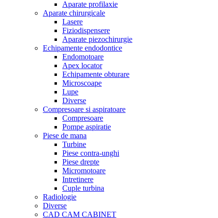
Aparate profilaxie
Aparate chirurgicale
Lasere
Fiziodispensere
Aparate piezochirurgie
Echipamente endodontice
Endomotoare
Apex locator
Echipamente obturare
Microscoape
Lupe
Diverse
Compresoare si aspiratoare
Compresoare
Pompe aspiratie
Piese de mana
Turbine
Piese contra-unghi
Piese drepte
Micromotoare
Intretinere
Cuple turbina
Radiologie
Diverse
CAD CAM CABINET