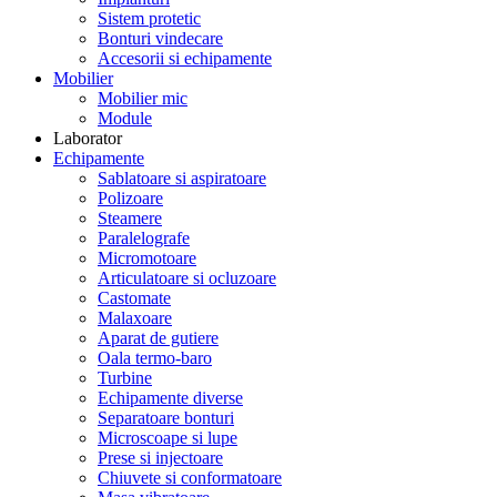
Sistem protetic
Bonturi vindecare
Accesorii si echipamente
Mobilier
Mobilier mic
Module
Laborator
Echipamente
Sablatoare si aspiratoare
Polizoare
Steamere
Paralelografe
Micromotoare
Articulatoare si ocluzoare
Castomate
Malaxoare
Aparat de gutiere
Oala termo-baro
Turbine
Echipamente diverse
Separatoare bonturi
Microscoape si lupe
Prese si injectoare
Chiuvete si conformatoare