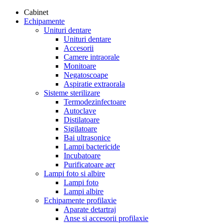
Cabinet
Echipamente
Unituri dentare
Unituri dentare
Accesorii
Camere intraorale
Monitoare
Negatoscoape
Aspiratie extraorala
Sisteme sterilizare
Termodezinfectoare
Autoclave
Distilatoare
Sigilatoare
Bai ultrasonice
Lampi bactericide
Incubatoare
Purificatoare aer
Lampi foto si albire
Lampi foto
Lampi albire
Echipamente profilaxie
Aparate detartraj
Anse si accesorii profilaxie