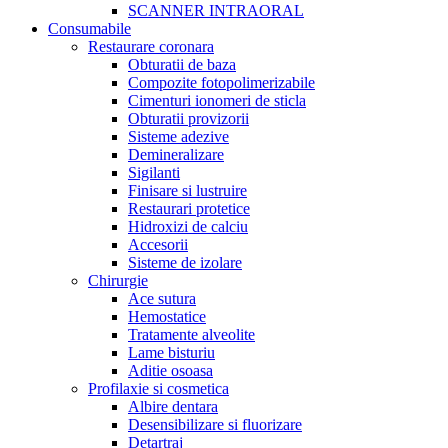
SCANNER INTRAORAL
Consumabile
Restaurare coronara
Obturatii de baza
Compozite fotopolimerizabile
Cimenturi ionomeri de sticla
Obturatii provizorii
Sisteme adezive
Demineralizare
Sigilanti
Finisare si lustruire
Restaurari protetice
Hidroxizi de calciu
Accesorii
Sisteme de izolare
Chirurgie
Ace sutura
Hemostatice
Tratamente alveolite
Lame bisturiu
Aditie osoasa
Profilaxie si cosmetica
Albire dentara
Desensibilizare si fluorizare
Detartraj