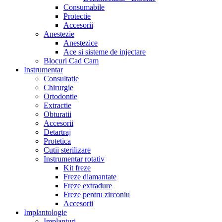
Consumabile
Protectie
Accesorii
Anestezie
Anestezice
Ace si sisteme de injectare
Blocuri Cad Cam
Instrumentar
Consultatie
Chirurgie
Ortodontie
Extractie
Obturatii
Accesorii
Detartraj
Protetica
Cutii sterilizare
Instrumentar rotativ
Kit freze
Freze diamantate
Freze extradure
Freze pentru zirconiu
Accesorii
Implantologie
Implanturi