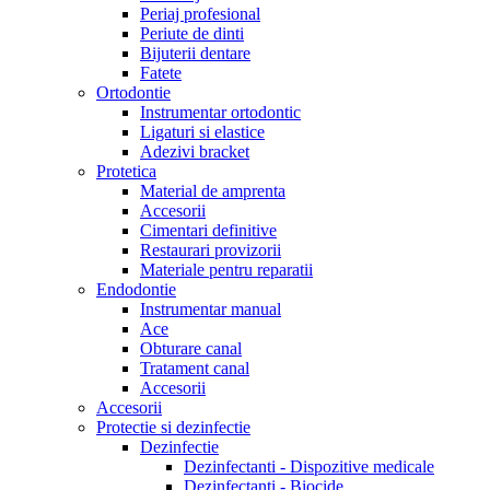
Periaj profesional
Periute de dinti
Bijuterii dentare
Fatete
Ortodontie
Instrumentar ortodontic
Ligaturi si elastice
Adezivi bracket
Protetica
Material de amprenta
Accesorii
Cimentari definitive
Restaurari provizorii
Materiale pentru reparatii
Endodontie
Instrumentar manual
Ace
Obturare canal
Tratament canal
Accesorii
Accesorii
Protectie si dezinfectie
Dezinfectie
Dezinfectanti - Dispozitive medicale
Dezinfectanti - Biocide