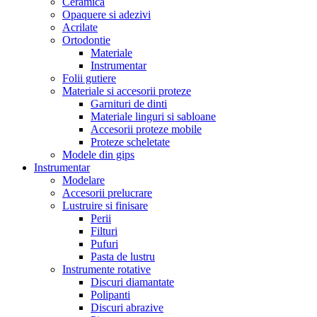
Ceramica
Opaquere si adezivi
Acrilate
Ortodontie
Materiale
Instrumentar
Folii gutiere
Materiale si accesorii proteze
Garnituri de dinti
Materiale linguri si sabloane
Accesorii proteze mobile
Proteze scheletate
Modele din gips
Instrumentar
Modelare
Accesorii prelucrare
Lustruire si finisare
Perii
Filturi
Pufuri
Pasta de lustru
Instrumente rotative
Discuri diamantate
Polipanti
Discuri abrazive