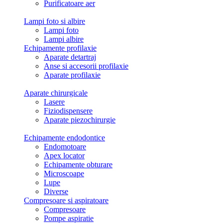
Purificatoare aer
Lampi foto si albire
Lampi foto
Lampi albire
Echipamente profilaxie
Aparate detartraj
Anse si accesorii profilaxie
Aparate profilaxie
Aparate chirurgicale
Lasere
Fiziodispensere
Aparate piezochirurgie
Echipamente endodontice
Endomotoare
Apex locator
Echipamente obturare
Microscoape
Lupe
Diverse
Compresoare si aspiratoare
Compresoare
Pompe aspiratie