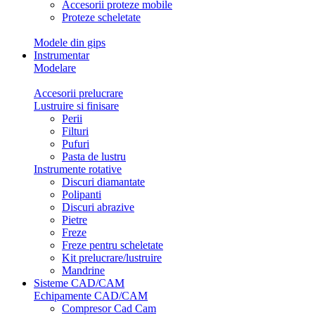
Accesorii proteze mobile
Proteze scheletate
Modele din gips
Instrumentar
Modelare
Accesorii prelucrare
Lustruire si finisare
Perii
Filturi
Pufuri
Pasta de lustru
Instrumente rotative
Discuri diamantate
Polipanti
Discuri abrazive
Pietre
Freze
Freze pentru scheletate
Kit prelucrare/lustruire
Mandrine
Sisteme CAD/CAM
Echipamente CAD/CAM
Compresor Cad Cam