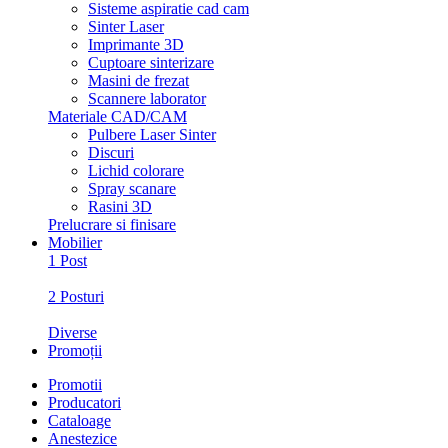
Sisteme aspiratie cad cam
Sinter Laser
Imprimante 3D
Cuptoare sinterizare
Masini de frezat
Scannere laborator
Materiale CAD/CAM
Pulbere Laser Sinter
Discuri
Lichid colorare
Spray scanare
Rasini 3D
Prelucrare si finisare
Mobilier
1 Post
2 Posturi
Diverse
Promoții
Promotii
Producatori
Cataloage
Anestezice