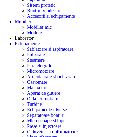
Sistem protetic
Bonturi vindecare
Accesorii si echipamente
Mobilier
Mobilier mic
Module
Laborator
Echipamente
Sablatoare si aspiratoare
Polizoare
Steamere
Paralelografe
Micromotoare
Articulatoare si ocluzoare
Castomate
Malaxoare
Aparat de gutiere
Oala termo-baro
Turbine
Echipamente diverse
Separatoare bonturi
Microscoape si lupe
Prese si injectoare
Chiuvete si conformatoare