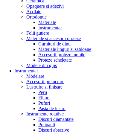
Ceramica
Opaquere si adezivi
Acrilate
Ortodontie
Materiale
Instrumentar
Folii gutiere
Materiale si accesorii proteze
Garnituri de dinti
Materiale linguri si sabloane
Accesorii proteze mobile
Proteze scheletate
Modele din gips
Instrumentar
Modelare
Accesorii prelucrare
Lustruire si finisare
Perii
Filturi
Pufuri
Pasta de lustru
Instrumente rotative
Discuri diamantate
Polipanti
Discuri abrazive