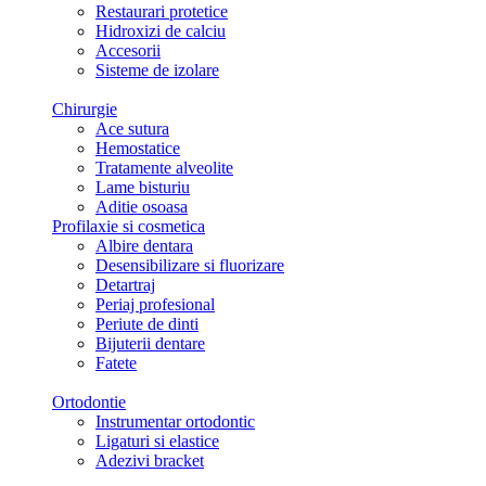
Restaurari protetice
Hidroxizi de calciu
Accesorii
Sisteme de izolare
Chirurgie
Ace sutura
Hemostatice
Tratamente alveolite
Lame bisturiu
Aditie osoasa
Profilaxie si cosmetica
Albire dentara
Desensibilizare si fluorizare
Detartraj
Periaj profesional
Periute de dinti
Bijuterii dentare
Fatete
Ortodontie
Instrumentar ortodontic
Ligaturi si elastice
Adezivi bracket