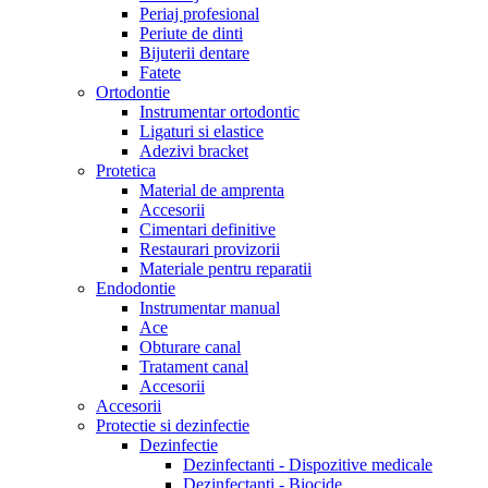
Periaj profesional
Periute de dinti
Bijuterii dentare
Fatete
Ortodontie
Instrumentar ortodontic
Ligaturi si elastice
Adezivi bracket
Protetica
Material de amprenta
Accesorii
Cimentari definitive
Restaurari provizorii
Materiale pentru reparatii
Endodontie
Instrumentar manual
Ace
Obturare canal
Tratament canal
Accesorii
Accesorii
Protectie si dezinfectie
Dezinfectie
Dezinfectanti - Dispozitive medicale
Dezinfectanti - Biocide