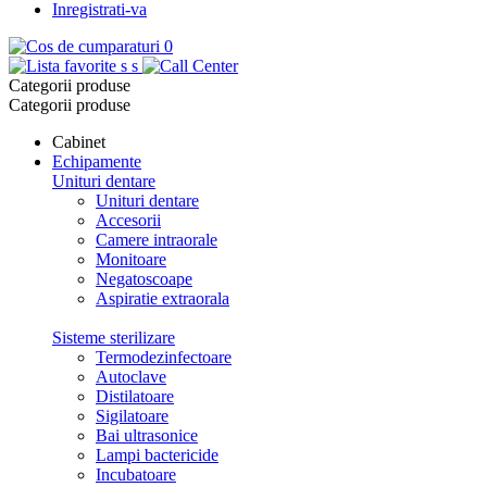
Inregistrati-va
0
s
s
Categorii produse
Categorii produse
Cabinet
Echipamente
Unituri dentare
Unituri dentare
Accesorii
Camere intraorale
Monitoare
Negatoscoape
Aspiratie extraorala
Sisteme sterilizare
Termodezinfectoare
Autoclave
Distilatoare
Sigilatoare
Bai ultrasonice
Lampi bactericide
Incubatoare