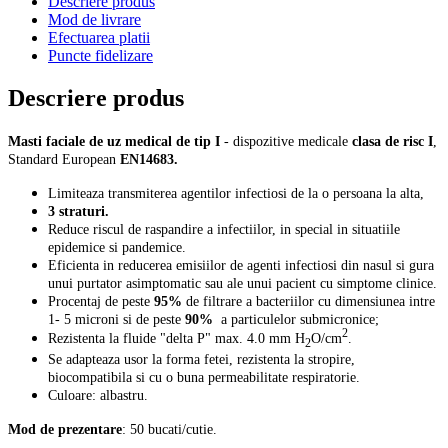
Descriere produs
Mod de livrare
Efectuarea platii
Puncte fidelizare
Descriere produs
Masti faciale de uz medical de tip I
- dispozitive medicale
clasa de risc I
,
Standard European
EN14683.
Limiteaza transmiterea agentilor infectiosi de la o persoana la alta,
3 straturi.
Reduce riscul de raspandire a infectiilor, in special in situatiile
epidemice si pandemice.
Eficienta in reducerea emisiilor de agenti infectiosi din nasul si gura
unui purtator asimptomatic sau ale unui pacient cu simptome clinice.
Procentaj de peste
95%
de filtrare a bacteriilor cu dimensiunea intre
1- 5 microni si de peste
90%
a particulelor submicronice;
2
Rezistenta la fluide "delta P" max. 4.0 mm H
O/cm
.
2
Se adapteaza usor la forma fetei, rezistenta la stropire,
biocompatibila si cu o buna permeabilitate respiratorie.
Culoare: albastru.
Mod de prezentare
: 50 bucati/cutie.