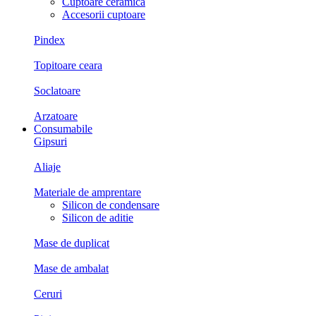
Cuptoare ceramica
Accesorii cuptoare
Pindex
Topitoare ceara
Soclatoare
Arzatoare
Consumabile
Gipsuri
Aliaje
Materiale de amprentare
Silicon de condensare
Silicon de aditie
Mase de duplicat
Mase de ambalat
Ceruri