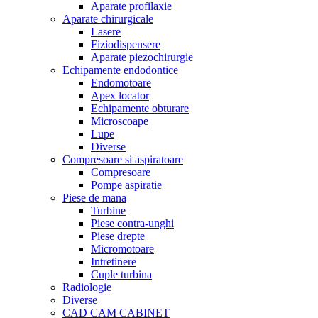
Aparate profilaxie
Aparate chirurgicale
Lasere
Fiziodispensere
Aparate piezochirurgie
Echipamente endodontice
Endomotoare
Apex locator
Echipamente obturare
Microscoape
Lupe
Diverse
Compresoare si aspiratoare
Compresoare
Pompe aspiratie
Piese de mana
Turbine
Piese contra-unghi
Piese drepte
Micromotoare
Intretinere
Cuple turbina
Radiologie
Diverse
CAD CAM CABINET