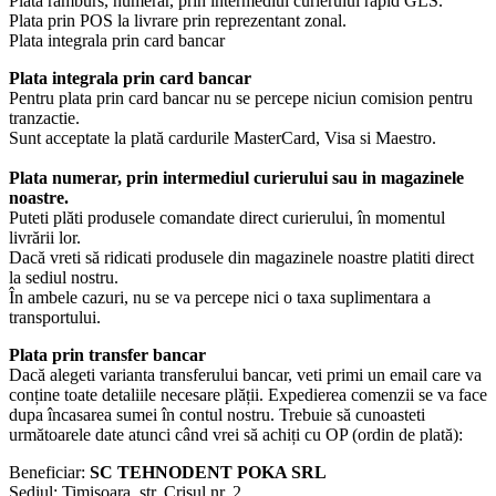
Plata ramburs, numerar, prin intermediul curierului rapid GLS.
Plata prin POS la livrare prin reprezentant zonal.
Plata integrala prin card bancar
Plata integrala prin card bancar
Pentru plata prin card bancar nu se percepe niciun comision pentru
tranzactie.
Sunt acceptate la plată cardurile MasterCard, Visa si Maestro.
Plata numerar, prin intermediul curierului sau in magazinele
noastre.
Puteti plăti produsele comandate direct curierului, în momentul
livrării lor.
Dacă vreti să ridicati produsele din magazinele noastre platiti direct
la sediul nostru.
În ambele cazuri, nu se va percepe nici o taxa suplimentara a
transportului.
Plata prin transfer bancar
Dacă alegeti varianta transferului bancar, veti primi un email care va
conține toate detaliile necesare plății. Expedierea comenzii se va face
dupa încasarea sumei în contul nostru. Trebuie să cunoasteti
următoarele date atunci când vrei să achiți cu OP (ordin de plată):
Beneficiar:
SC TEHNODENT POKA SRL
Sediul: Timisoara, str. Crisul nr. 2