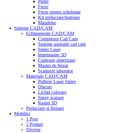
Pietre
Freze
Freze pentru scheletate
Kit prelucrare/lustruire
Mandrine
Sisteme CAD/CAM
Echipamente CAD/CAM
Compresor Cad Cam
Sisteme aspiratie cad cam
Sinter Laser
Imprimante 3D
Cuptoare sinterizare
Masini de frezat
Scannere laborator
Materiale CAD/CAM
Pulbere Laser Sinter
Discuri
Lichid colorare
Spray scanare
Rasini 3D
Prelucrare si finisare
Mobilier
1 Post
2 Posturi
Diverse