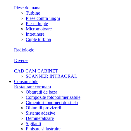
Piese de mana
Turbine
Piese contra-unghi
Piese drepte
Micromotoare
Intretinere
Cuple turbina
Radiologie
Diverse
CAD CAM CABINET
SCANNER INTRAORAL
Consumabile
Restaurare coronara
Obturatii de baza
Compozite fotopolimerizabile
Cimenturi ionomeri de sticla
Obturatii provizorii
Sisteme adezive
Demineralizare
Sigilanti
Finisare si lustruire