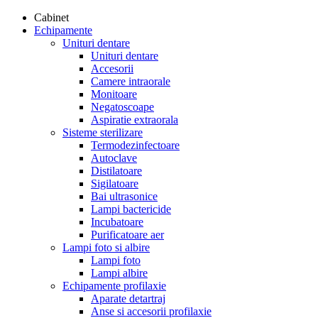
Cabinet
Echipamente
Unituri dentare
Unituri dentare
Accesorii
Camere intraorale
Monitoare
Negatoscoape
Aspiratie extraorala
Sisteme sterilizare
Termodezinfectoare
Autoclave
Distilatoare
Sigilatoare
Bai ultrasonice
Lampi bactericide
Incubatoare
Purificatoare aer
Lampi foto si albire
Lampi foto
Lampi albire
Echipamente profilaxie
Aparate detartraj
Anse si accesorii profilaxie