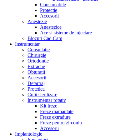
Consumabile
Protectie
Accesorii
Anestezie
Anestezice
Ace si sisteme de injectare
Blocuri Cad Cam
Instrumentar
Consultatie
Chirurgie
Ortodontie
Extractie
Obturatii
Accesorii
Detartraj
Protetica
Cutii sterilizare
Instrumentar rotativ
Kit freze
Freze diamantate
Freze extradure
Freze pentru zirconiu
Accesorii
Implantologie
Implanturi