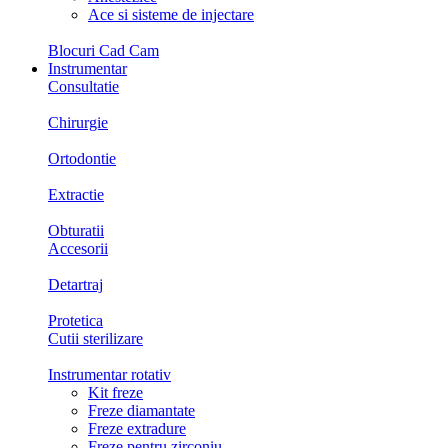
Ace si sisteme de injectare
Blocuri Cad Cam
Instrumentar
Consultatie
Chirurgie
Ortodontie
Extractie
Obturatii
Accesorii
Detartraj
Protetica
Cutii sterilizare
Instrumentar rotativ
Kit freze
Freze diamantate
Freze extradure
Freze pentru zirconiu