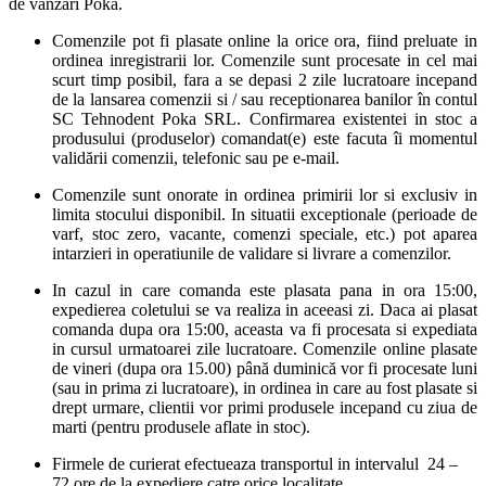
de vanzari Poka.
Comenzile pot fi plasate online la orice ora, fiind preluate in
ordinea inregistrarii lor. Comenzile sunt procesate in cel mai
scurt timp posibil, fara a se depasi 2 zile lucratoare incepand
de la lansarea comenzii si / sau receptionarea banilor în contul
SC Tehnodent Poka SRL. Confirmarea existentei in stoc a
produsului (produselor) comandat(e) este facuta îi momentul
validării comenzii, telefonic sau pe e-mail.
Comenzile sunt onorate in ordinea primirii lor si exclusiv in
limita stocului disponibil. In situatii exceptionale (perioade de
varf, stoc zero, vacante, comenzi speciale, etc.) pot aparea
intarzieri in operatiunile de validare si livrare a comenzilor.
In cazul in care comanda este plasata pana in ora 15:00,
expedierea coletului se va realiza in aceeasi zi. Daca ai plasat
comanda dupa ora 15:00, aceasta va fi procesata si expediata
in cursul urmatoarei zile lucratoare. Comenzile online plasate
de vineri (dupa ora 15.00) până duminică vor fi procesate luni
(sau in prima zi lucratoare), in ordinea in care au fost plasate si
drept urmare, clientii vor primi produsele incepand cu ziua de
marti (pentru produsele aflate in stoc).
Firmele de curierat efectueaza transportul in intervalul 24 –
72 ore de la expediere catre orice localitate.