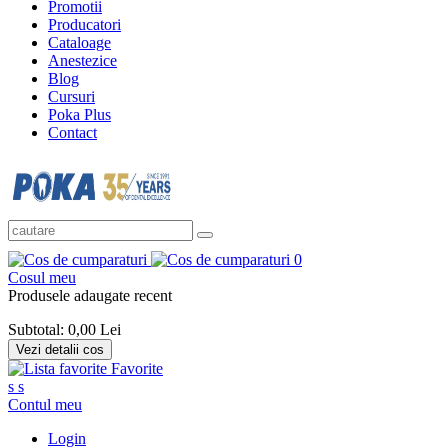
Promotii
Producatori
Cataloage
Anestezice
Blog
Cursuri
Poka Plus
Contact
0
Cosul meu
Produsele adaugate recent
Subtotal:
0,00 Lei
Vezi detalii cos
Favorite
s
s
Contul meu
Login