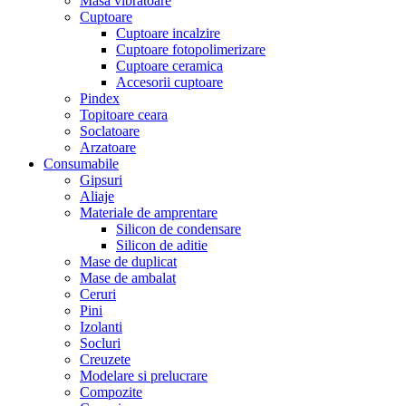
Masa vibratoare
Cuptoare
Cuptoare incalzire
Cuptoare fotopolimerizare
Cuptoare ceramica
Accesorii cuptoare
Pindex
Topitoare ceara
Soclatoare
Arzatoare
Consumabile
Gipsuri
Aliaje
Materiale de amprentare
Silicon de condensare
Silicon de aditie
Mase de duplicat
Mase de ambalat
Ceruri
Pini
Izolanti
Socluri
Creuzete
Modelare si prelucrare
Compozite