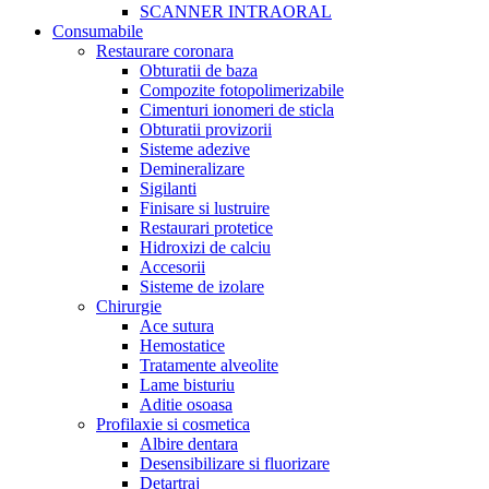
SCANNER INTRAORAL
Consumabile
Restaurare coronara
Obturatii de baza
Compozite fotopolimerizabile
Cimenturi ionomeri de sticla
Obturatii provizorii
Sisteme adezive
Demineralizare
Sigilanti
Finisare si lustruire
Restaurari protetice
Hidroxizi de calciu
Accesorii
Sisteme de izolare
Chirurgie
Ace sutura
Hemostatice
Tratamente alveolite
Lame bisturiu
Aditie osoasa
Profilaxie si cosmetica
Albire dentara
Desensibilizare si fluorizare
Detartraj