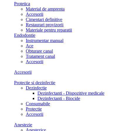
Protetica
Material de amprenta
Accesorii
Cimentari definitive
Restaurari provizorii
Materiale pentru reparatii
Endodontie
Instrumentar manual
Ace
Obturare canal
Tratament canal
Accesorii
Accesorii
Protectie si dezinfectie
Dezinfectie
Dezinfectanti - Dispozitive medicale
Dezinfectanti - Biocide
Consumabile
Protectie
Accesorii
Anestezie
Anestezice