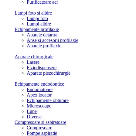
Purificatoare aer
Lampi foto si albire
Lampi foto
Lampi albire
Echipamente profilaxie
Aparate detartraj
Anse si accesorii profilaxie
Aparate profilaxie
Aparate chirurgicale
Lasere
Fiziodispensere
Aparate piezochirurgie
Echipamente endodontice
Endomotoare
Apex locator
Echipamente obturare
Microscoape
Lupe
Diverse
Compresoare si aspiratoare
Compresoare
Pompe aspiratie