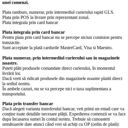
unei comenzi.
Plata ramburs, numerar, prin intermediul curierului rapid GLS.
Plata prin POS la livrare prin reprezentant zonal.
Plata integrala prin card bancar
Plata integrala prin card bancar
Pentru plata prin card bancar nu se percepe niciun comision pentru
tranzactie.
Sunt acceptate la plată cardurile MasterCard, Visa si Maestro.
Plata numerar, prin intermediul curierului sau in magazinele
noastre.
Puteti plăti produsele comandate direct curierului, în momentul
livrării lor.
Dacă vreti să ridicati produsele din magazinele noastre platiti direct
la sediul nostru.
În ambele cazuri, nu se va percepe nici o taxa suplimentara a
transportului.
Plata prin transfer bancar
Dacă alegeti varianta transferului bancar, veti primi un email care va
conține toate detaliile necesare plății. Expedierea comenzii se va face
dupa încasarea sumei în contul nostru. Trebuie să cunoasteti
următoarele date atunci când vrei să achiți cu OP (ordin de plată):