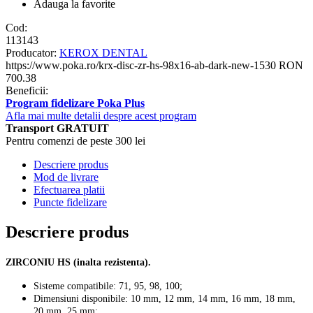
Adauga la favorite
Cod:
113143
Producator:
KEROX DENTAL
https://www.poka.ro/krx-disc-zr-hs-98x16-ab-dark-new-1530
RON
700.38
Beneficii:
Program fidelizare Poka Plus
Afla mai multe detalii despre acest program
Transport GRATUIT
Pentru comenzi de peste 300 lei
Descriere produs
Mod de livrare
Efectuarea platii
Puncte fidelizare
Descriere produs
ZIRCONIU HS (inalta rezistenta).
Sisteme compatibile: 71, 95, 98, 100;
Dimensiuni disponibile: 10 mm, 12 mm, 14 mm, 16 mm, 18 mm,
20 mm, 25 mm;