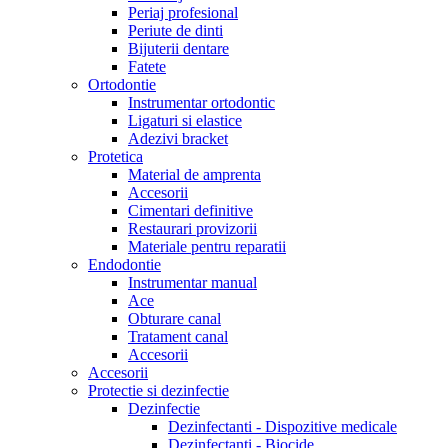
Periaj profesional
Periute de dinti
Bijuterii dentare
Fatete
Ortodontie
Instrumentar ortodontic
Ligaturi si elastice
Adezivi bracket
Protetica
Material de amprenta
Accesorii
Cimentari definitive
Restaurari provizorii
Materiale pentru reparatii
Endodontie
Instrumentar manual
Ace
Obturare canal
Tratament canal
Accesorii
Accesorii
Protectie si dezinfectie
Dezinfectie
Dezinfectanti - Dispozitive medicale
Dezinfectanti - Biocide