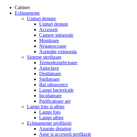
Cabinet
Echipamente
Unituri dentare
Unituri dentare
Accesorii
Camere intraorale
Monitoare
Negatoscoape
Aspiratie extraorala
Sisteme sterilizare
Termodezinfectoare
Autoclave
Distilatoare
Sigilatoare
Bai ultrasonice
Lampi bactericide
Incubatoare
Purificatoare aer
Lampi foto si albire
Lampi foto
Lampi albire
Echipamente profilaxie
Aparate detartraj
Anse si accesorii profilaxie