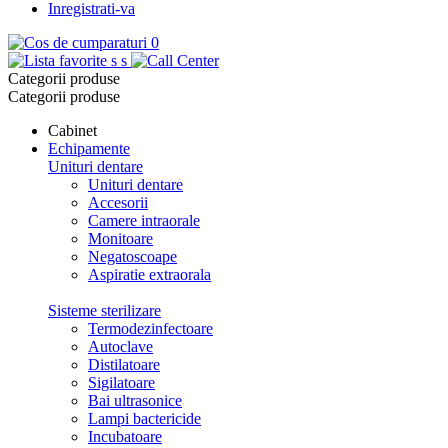
Inregistrati-va
0
s
s
Categorii produse
Categorii produse
Cabinet
Echipamente
Unituri dentare
Unituri dentare
Accesorii
Camere intraorale
Monitoare
Negatoscoape
Aspiratie extraorala
Sisteme sterilizare
Termodezinfectoare
Autoclave
Distilatoare
Sigilatoare
Bai ultrasonice
Lampi bactericide
Incubatoare