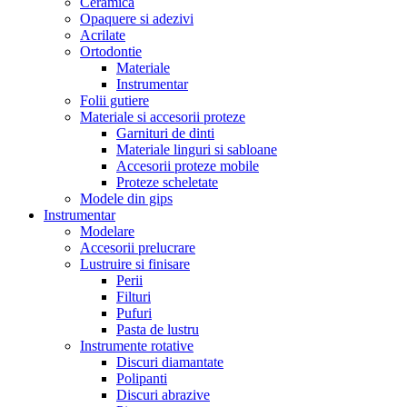
Ceramica
Opaquere si adezivi
Acrilate
Ortodontie
Materiale
Instrumentar
Folii gutiere
Materiale si accesorii proteze
Garnituri de dinti
Materiale linguri si sabloane
Accesorii proteze mobile
Proteze scheletate
Modele din gips
Instrumentar
Modelare
Accesorii prelucrare
Lustruire si finisare
Perii
Filturi
Pufuri
Pasta de lustru
Instrumente rotative
Discuri diamantate
Polipanti
Discuri abrazive