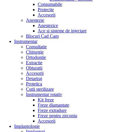
Consumabile
Protectie
Accesorii
Anestezie
Anestezice
Ace si sisteme de injectare
Blocuri Cad Cam
Instrumentar
Consultatie
Chirurgie
Ortodontie
Extractie
Obturatii
Accesorii
Detartraj
Protetica
Cutii sterilizare
Instrumentar rotativ
Kit freze
Freze diamantate
Freze extradure
Freze pentru zirconiu
Accesorii
Implantologie
Implanturi