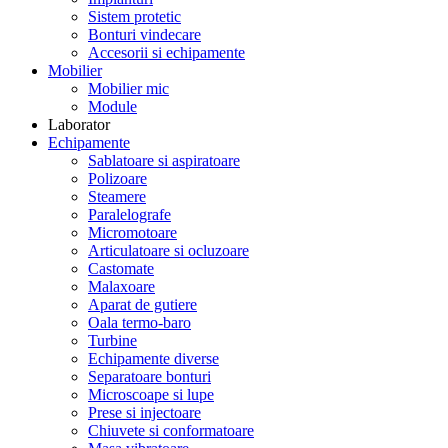
Sistem protetic
Bonturi vindecare
Accesorii si echipamente
Mobilier
Mobilier mic
Module
Laborator
Echipamente
Sablatoare si aspiratoare
Polizoare
Steamere
Paralelografe
Micromotoare
Articulatoare si ocluzoare
Castomate
Malaxoare
Aparat de gutiere
Oala termo-baro
Turbine
Echipamente diverse
Separatoare bonturi
Microscoape si lupe
Prese si injectoare
Chiuvete si conformatoare