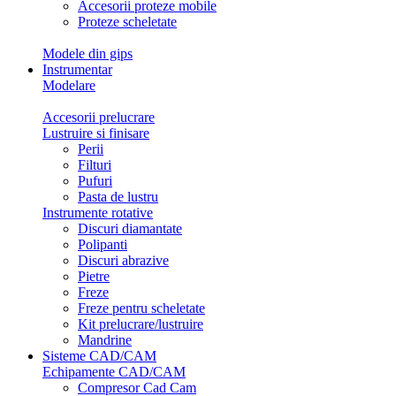
Accesorii proteze mobile
Proteze scheletate
Modele din gips
Instrumentar
Modelare
Accesorii prelucrare
Lustruire si finisare
Perii
Filturi
Pufuri
Pasta de lustru
Instrumente rotative
Discuri diamantate
Polipanti
Discuri abrazive
Pietre
Freze
Freze pentru scheletate
Kit prelucrare/lustruire
Mandrine
Sisteme CAD/CAM
Echipamente CAD/CAM
Compresor Cad Cam