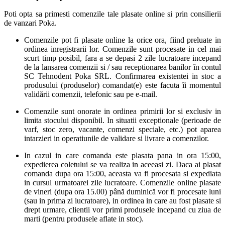
Poti opta sa primesti comenzile tale plasate online si prin consilierii
de vanzari Poka.
Comenzile pot fi plasate online la orice ora, fiind preluate in
ordinea inregistrarii lor. Comenzile sunt procesate in cel mai
scurt timp posibil, fara a se depasi 2 zile lucratoare incepand
de la lansarea comenzii si / sau receptionarea banilor în contul
SC Tehnodent Poka SRL. Confirmarea existentei in stoc a
produsului (produselor) comandat(e) este facuta îi momentul
validării comenzii, telefonic sau pe e-mail.
Comenzile sunt onorate in ordinea primirii lor si exclusiv in
limita stocului disponibil. In situatii exceptionale (perioade de
varf, stoc zero, vacante, comenzi speciale, etc.) pot aparea
intarzieri in operatiunile de validare si livrare a comenzilor.
In cazul in care comanda este plasata pana in ora 15:00,
expedierea coletului se va realiza in aceeasi zi. Daca ai plasat
comanda dupa ora 15:00, aceasta va fi procesata si expediata
in cursul urmatoarei zile lucratoare. Comenzile online plasate
de vineri (dupa ora 15.00) până duminică vor fi procesate luni
(sau in prima zi lucratoare), in ordinea in care au fost plasate si
drept urmare, clientii vor primi produsele incepand cu ziua de
marti (pentru produsele aflate in stoc).