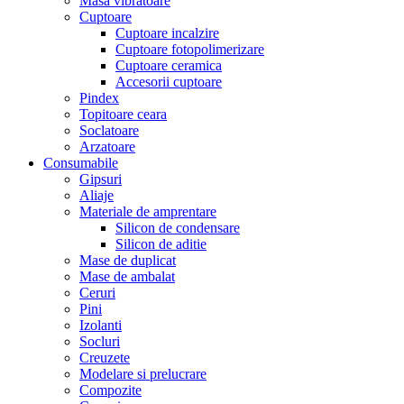
Masa vibratoare
Cuptoare
Cuptoare incalzire
Cuptoare fotopolimerizare
Cuptoare ceramica
Accesorii cuptoare
Pindex
Topitoare ceara
Soclatoare
Arzatoare
Consumabile
Gipsuri
Aliaje
Materiale de amprentare
Silicon de condensare
Silicon de aditie
Mase de duplicat
Mase de ambalat
Ceruri
Pini
Izolanti
Socluri
Creuzete
Modelare si prelucrare
Compozite