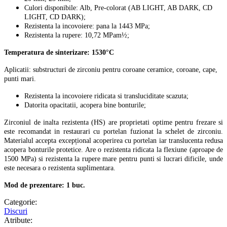
Culori disponibile: Alb, Pre-colorat (AB LIGHT, AB DARK, CD
LIGHT, CD DARK);
Rezistenta la incovoiere: pana la 1443 MPa;
Rezistenta la rupere: 10,72 MPam½;
Temperatura de sinterizare: 1530°C
Aplicatii: substructuri de zirconiu pentru coroane ceramice, coroane, cape,
punti mari.
Rezistenta la incovoiere ridicata si transluciditate scazuta;
Datorita opacitatii, acopera bine bonturile;
Zirconiul de inalta rezistenta (HS) are proprietati optime pentru frezare si
este recomandat in restaurari cu portelan fuzionat la schelet de zirconiu.
Materialul accepta excepțional acoperirea cu portelan iar translucenta redusa
acopera bonturile protetice. Are o rezistenta ridicata la flexiune (aproape de
1500 MPa) si rezistenta la rupere mare pentru punti si lucrari dificile, unde
este necesara o rezistenta suplimentara.
Mod de prezentare: 1 buc.
Categorie:
Discuri
Atribute: