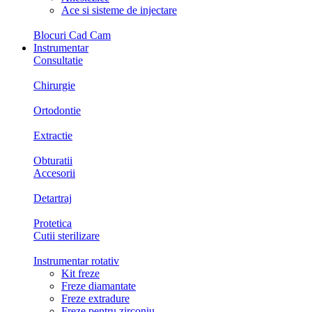
Ace si sisteme de injectare
Blocuri Cad Cam
Instrumentar
Consultatie
Chirurgie
Ortodontie
Extractie
Obturatii
Accesorii
Detartraj
Protetica
Cutii sterilizare
Instrumentar rotativ
Kit freze
Freze diamantate
Freze extradure
Freze pentru zirconiu