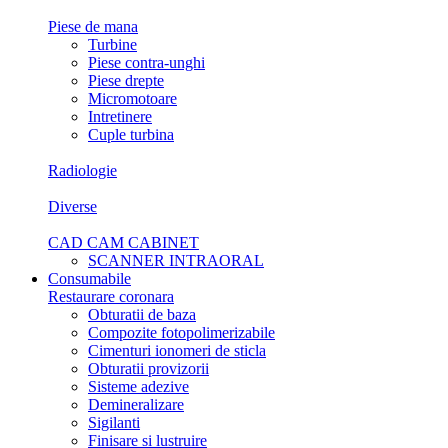
Piese de mana
Turbine
Piese contra-unghi
Piese drepte
Micromotoare
Intretinere
Cuple turbina
Radiologie
Diverse
CAD CAM CABINET
SCANNER INTRAORAL
Consumabile
Restaurare coronara
Obturatii de baza
Compozite fotopolimerizabile
Cimenturi ionomeri de sticla
Obturatii provizorii
Sisteme adezive
Demineralizare
Sigilanti
Finisare si lustruire