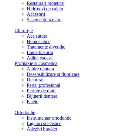
Restaurari protetice
Hidroxizi de calciu
Accesorii
Sisteme de izolare
Chirurgie
Ace sutura
Hemostatice
Tratamente alveolite
Lame bisturiu
Aditie osoasa
Profilaxie si cosmetica
Albire dentara
Desensibilizare si fluorizare
Detartraj
Periaj profesional
Periute de dinti
Bijuterii dentare
Fatete
Ortodontie
Instrumentar ortodontic
Ligaturi si elastice
Adezivi bracket