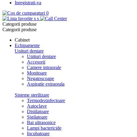
Inregistrati-va
0
s
s
Categorii produse
Categorii produse
Cabinet
Echipamente
Unituri dentare
Unituri dentare
Accesorii
Camere intraorale
Monitoare
Negatoscoape
Aspiratie extraorala
Sisteme sterilizare
Termodezinfectoare
Autoclave
Distilatoare
Sigilatoare
Bai ultrasonice
Lampi bactericide
Incubatoare