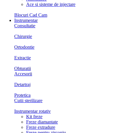
Ace si sisteme de injectare
Blocuri Cad Cam
Instrumentar
Consultatie
Chirurgie
Ortodontie
Extractie
Obturatii
Accesorii
Detartraj
Protetica
Cutii sterilizare
Instrumentar rotativ
Kit freze
Freze diamantate
Freze extradure
Freze pentru zirconiu