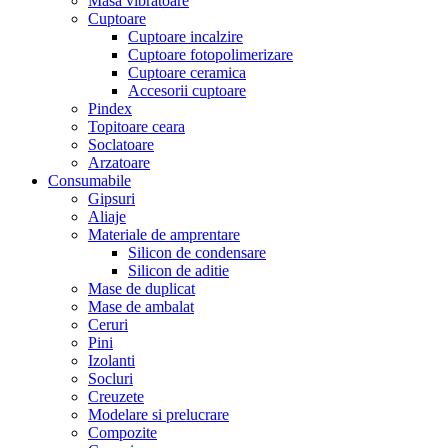
Masa vibratoare
Cuptoare
Cuptoare incalzire
Cuptoare fotopolimerizare
Cuptoare ceramica
Accesorii cuptoare
Pindex
Topitoare ceara
Soclatoare
Arzatoare
Consumabile
Gipsuri
Aliaje
Materiale de amprentare
Silicon de condensare
Silicon de aditie
Mase de duplicat
Mase de ambalat
Ceruri
Pini
Izolanti
Socluri
Creuzete
Modelare si prelucrare
Compozite