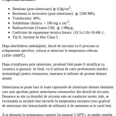
3
Densitate (post-sinterizare) ≧ 6,0g/cm
;
Rezistenta la incovoiere (post-sinterizare): ≧ 1200 MPa;
Translucenta: 40%;
-2
Solubilitate chimica: < 100 mg x cm
;
Radioactivitate (Uraniu-238) ≦ 1.0Bq/g;
Coeficient de expansiune termica liniara: (10.5±1.0)×10-6K-1;
Tip II, furnizat In bloc Clasa 5.
Dupa deschiderea ambalajului, discul de zirconiu va fi procesat cu
echipamente specifice, colorat si sinterizat la temperatura ridicata
(1450~1600℃).
Dupa cristalizarea prin sinterizare, produsul finit poate fi stratificat cu
ceramica si glazurat. In final, va fi utilizat de catre profesionisti (medici
stomatologi) pentru restaurarea, inserarea si utilizare de proteze dentare
umane.
Sinterizarea se poate face in toate cuptoarele de sinterizare dentare obisnuite
care sunt aprobate pentru sinterizarea restaurarilor din dioxid de zirconiu.
Deoarece se stie ca dioxidul de zirconiu este un conductor termic slab, se
recomanda sa incalziti lent lucrarile la temperatura necesara (vezi graficul
de sinterizare din instructiunile de utilizare) si de asemenea sa le raciti lent.
A se depozita la temperatura camerei (in general 5-50℃), in mediu ventilat