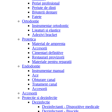
Periaj profesional
Periute de dinti
Bijuterii dentare
Fatete
Ortodontie
Instrumentar ortodontic
Ligaturi si elastice
Adezivi bracket
Protetica
Material de amprenta
Accesorii
Cimentari definitive
Restaurari provizorii
Materiale pentru reparatii
Endodontie
Instrumentar manual
Ace
Obturare canal
Tratament canal
Accesorii
Accesorii
Protectie si dezinfectie
Dezinfectie
Dezinfectanti - Dispozitive medicale
Dezinfectanti - Biocide