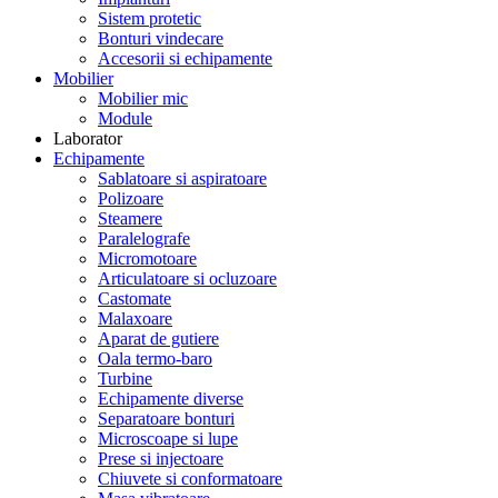
Sistem protetic
Bonturi vindecare
Accesorii si echipamente
Mobilier
Mobilier mic
Module
Laborator
Echipamente
Sablatoare si aspiratoare
Polizoare
Steamere
Paralelografe
Micromotoare
Articulatoare si ocluzoare
Castomate
Malaxoare
Aparat de gutiere
Oala termo-baro
Turbine
Echipamente diverse
Separatoare bonturi
Microscoape si lupe
Prese si injectoare
Chiuvete si conformatoare