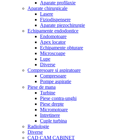
Aparate profilaxie
Aparate chirurgicale
Lasere
Fiziodispensere
Aparate piezochirurgie
Echipamente endodontice
Endomotoare
Apex locator
Echipamente obturare
Microscoape
Lupe
Diverse
Compresoare si aspiratoare
Compresoare
Pompe aspiratie
Piese de mana
Turbine
Piese contra-unghi
Piese drepte
Micromotoare
Intretinere
Cuple turbina
Radiologie
Diverse
CAD CAM CABINET