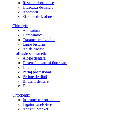
Restaurari protetice
Hidroxizi de calciu
Accesorii
Sisteme de izolare
Chirurgie
Ace sutura
Hemostatice
Tratamente alveolite
Lame bisturiu
Aditie osoasa
Profilaxie si cosmetica
Albire dentara
Desensibilizare si fluorizare
Detartraj
Periaj profesional
Periute de dinti
Bijuterii dentare
Fatete
Ortodontie
Instrumentar ortodontic
Ligaturi si elastice
Adezivi bracket