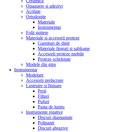
Ceramica
Opaquere si adezivi
Acrilate
Ortodontie
Materiale
Instrumentar
Folii gutiere
Materiale si accesorii proteze
Garnituri de dinti
Materiale linguri si sabloane
Accesorii proteze mobile
Proteze scheletate
Modele din gips
Instrumentar
Modelare
Accesorii prelucrare
Lustruire si finisare
Perii
Filturi
Pufuri
Pasta de lustru
Instrumente rotative
Discuri diamantate
Polipanti
Discuri abrazive