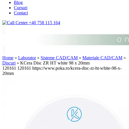
Blog
Cursuri
Contact
+40 758 115 164
Home
»
Laborator
»
Sisteme CAD/CAM
»
Materiale CAD/CAM
»
Discuri
» KCera Disc ZR HT white 98 x 20mm
120161
120161
https://www.poka.ro/kcera-disc-zr-ht-white-98-x-
20mm