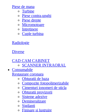
Piese de mana
Turbine
Piese contra-unghi
Piese drepte
Micromotoare
Intretinere
Cuple turbina
Radiologie
Diverse
CAD CAM CABINET
SCANNER INTRAORAL
Consumabile
Restaurare coronara
Obturatii de baza
Compozite fotopolimerizabile
Cimenturi ionomeri de sticla
Obturatii provizorii
Sisteme adezive
Demineralizare
Sigilanti
Finisare si lustruire