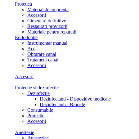
Protetica
Material de amprenta
Accesorii
Cimentari definitive
Restaurari provizorii
Materiale pentru reparatii
Endodontie
Instrumentar manual
Ace
Obturare canal
Tratament canal
Accesorii
Accesorii
Protectie si dezinfectie
Dezinfectie
Dezinfectanti - Dispozitive medicale
Dezinfectanti - Biocide
Consumabile
Protectie
Accesorii
Anestezie
Anestezice