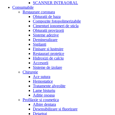
SCANNER INTRAORAL
Consumabile
Restaurare coronara
Obturatii de baza
Compozite fotopolimerizabile
Cimenturi ionomeri de sticla
Obturatii provizorii
Sisteme adezive
Demineralizare
Sigilanti
Finisare si lustruire
Restaurari protetice
Hidroxizi de calciu
Accesorii
Sisteme de izolare
Chirurgie
Ace sutura
Hemostatice
Tratamente alveolite
Lame bisturiu
Aditie osoasa
Profilaxie si cosmetica
Albire dentara
Desensibilizare si fluorizare
Detartraj