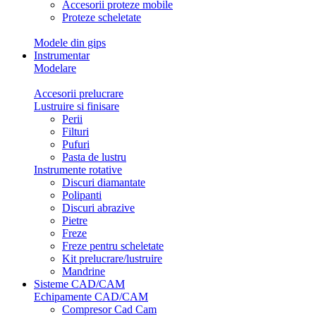
Accesorii proteze mobile
Proteze scheletate
Modele din gips
Instrumentar
Modelare
Accesorii prelucrare
Lustruire si finisare
Perii
Filturi
Pufuri
Pasta de lustru
Instrumente rotative
Discuri diamantate
Polipanti
Discuri abrazive
Pietre
Freze
Freze pentru scheletate
Kit prelucrare/lustruire
Mandrine
Sisteme CAD/CAM
Echipamente CAD/CAM
Compresor Cad Cam