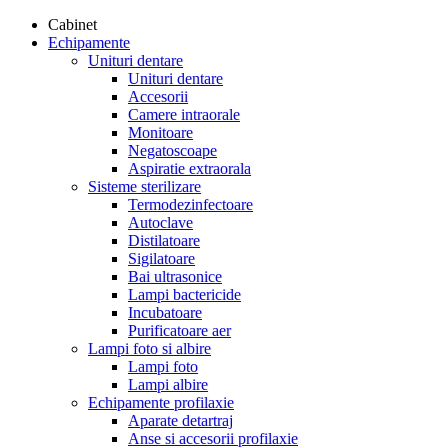
Cabinet
Echipamente
Unituri dentare
Unituri dentare
Accesorii
Camere intraorale
Monitoare
Negatoscoape
Aspiratie extraorala
Sisteme sterilizare
Termodezinfectoare
Autoclave
Distilatoare
Sigilatoare
Bai ultrasonice
Lampi bactericide
Incubatoare
Purificatoare aer
Lampi foto si albire
Lampi foto
Lampi albire
Echipamente profilaxie
Aparate detartraj
Anse si accesorii profilaxie