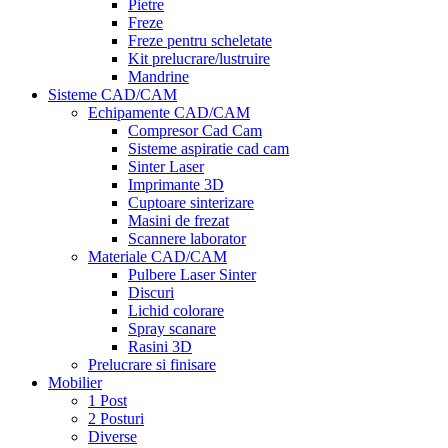
Pietre
Freze
Freze pentru scheletate
Kit prelucrare/lustruire
Mandrine
Sisteme CAD/CAM
Echipamente CAD/CAM
Compresor Cad Cam
Sisteme aspiratie cad cam
Sinter Laser
Imprimante 3D
Cuptoare sinterizare
Masini de frezat
Scannere laborator
Materiale CAD/CAM
Pulbere Laser Sinter
Discuri
Lichid colorare
Spray scanare
Rasini 3D
Prelucrare si finisare
Mobilier
1 Post
2 Posturi
Diverse