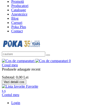
Promotii
Producatori
Cataloage
Anestezice
Blog
Cursuri
Poka Plus
Contact
0
Cosul meu
Produsele adaugate recent
Subtotal:
0,00 Lei
Vezi detalii cos
Favorite
s
s
Contul meu
Login