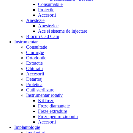
Consumabile
Protectie
Accesorii
Anestezie
Anestezice
Ace si sisteme de injectare
Blocuri Cad Cam
Instrumentar
Consultatie
Chirurgie
Ortodontie
Extractie
Obturatii
Accesorii
Detartraj
Protetica
Cutii sterilizare
Instrumentar rotativ
Kit freze
Freze diamantate
Freze extradure
Freze pentru zirconiu
Accesorii
Implantologie
Implanturi