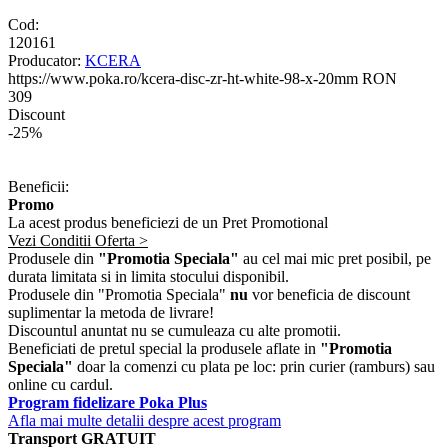
Cod:
120161
Producator:
KCERA
https://www.poka.ro/kcera-disc-zr-ht-white-98-x-20mm
RON
309
Discount
-25%
Beneficii:
Promo
La acest produs beneficiezi de un Pret Promotional
Vezi Conditii Oferta >
Produsele din
"Promotia Speciala"
au cel mai mic pret posibil, pe
durata limitata si in limita stocului disponibil.
Produsele din "Promotia Speciala"
nu
vor beneficia de discount
suplimentar la metoda de livrare!
Discountul anuntat nu se cumuleaza cu alte promotii.
Beneficiati de pretul special la produsele aflate in
"Promotia
Speciala"
doar la comenzi cu plata pe loc: prin curier (ramburs) sau
online cu cardul.
Program fidelizare Poka Plus
Afla mai multe detalii despre acest program
Transport GRATUIT