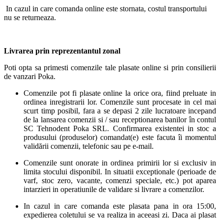
In cazul in care comanda online este stornata, costul transportului
nu se returneaza.
Livrarea prin reprezentantul zonal
Poti opta sa primesti comenzile tale plasate online si prin consilierii
de vanzari Poka.
Comenzile pot fi plasate online la orice ora, fiind preluate in
ordinea inregistrarii lor. Comenzile sunt procesate in cel mai
scurt timp posibil, fara a se depasi 2 zile lucratoare incepand
de la lansarea comenzii si / sau receptionarea banilor în contul
SC Tehnodent Poka SRL. Confirmarea existentei in stoc a
produsului (produselor) comandat(e) este facuta îi momentul
validării comenzii, telefonic sau pe e-mail.
Comenzile sunt onorate in ordinea primirii lor si exclusiv in
limita stocului disponibil. In situatii exceptionale (perioade de
varf, stoc zero, vacante, comenzi speciale, etc.) pot aparea
intarzieri in operatiunile de validare si livrare a comenzilor.
In cazul in care comanda este plasata pana in ora 15:00,
expedierea coletului se va realiza in aceeasi zi. Daca ai plasat