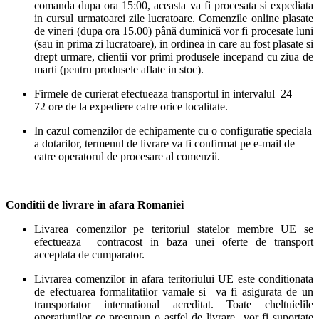
comanda dupa ora 15:00, aceasta va fi procesata si expediata
in cursul urmatoarei zile lucratoare. Comenzile online plasate
de vineri (dupa ora 15.00) până duminică vor fi procesate luni
(sau in prima zi lucratoare), in ordinea in care au fost plasate si
drept urmare, clientii vor primi produsele incepand cu ziua de
marti (pentru produsele aflate in stoc).
Firmele de curierat efectueaza transportul in intervalul 24 –
72 ore de la expediere catre orice localitate.
In cazul comenzilor de echipamente cu o configuratie speciala
a dotarilor, termenul de livrare va fi confirmat pe e-mail de
catre operatorul de procesare al comenzii.
Conditii de livrare in afara Romaniei
Livarea comenzilor pe teritoriul statelor membre UE se
efectueaza contracost in baza unei oferte de transport
acceptata de cumparator.
Livrarea comenzilor in afara teritoriului UE este conditionata
de efectuarea formalitatilor vamale si va fi asigurata de un
transportator international acreditat. Toate cheltuielile
operatiunilor ce presupun o astfel de livrare vor fi suportate