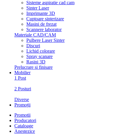
Sisteme aspiratie cad cam
Sinter Laser
Imprimante 3D
Cuptoare sinterizare
Masini de frezat
Scannere laborator
Materiale CAD/CAM
Pulbere Laser Sinter
Discuri
Lichid colorare
Spray scanare
Rasini 3D
Prelucrare si finisare
Mobilier
1 Post
2 Posturi
Diverse
Promoții
Promotii
Producatori
Cataloage
Anestezice