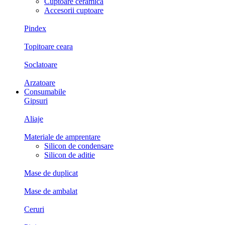
Cuptoare ceramica
Accesorii cuptoare
Pindex
Topitoare ceara
Soclatoare
Arzatoare
Consumabile
Gipsuri
Aliaje
Materiale de amprentare
Silicon de condensare
Silicon de aditie
Mase de duplicat
Mase de ambalat
Ceruri