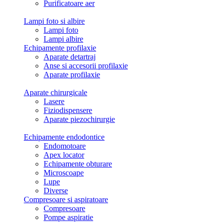
Purificatoare aer
Lampi foto si albire
Lampi foto
Lampi albire
Echipamente profilaxie
Aparate detartraj
Anse si accesorii profilaxie
Aparate profilaxie
Aparate chirurgicale
Lasere
Fiziodispensere
Aparate piezochirurgie
Echipamente endodontice
Endomotoare
Apex locator
Echipamente obturare
Microscoape
Lupe
Diverse
Compresoare si aspiratoare
Compresoare
Pompe aspiratie