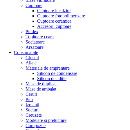
Masa vibratoare
Cuptoare
Cuptoare incalzire
Cuptoare fotopolimerizare
Cuptoare ceramica
Accesorii cuptoare
Pindex
Topitoare ceara
Soclatoare
Arzatoare
Consumabile
Gipsuri
Aliaje
Materiale de amprentare
Silicon de condensare
Silicon de aditie
Mase de duplicat
Mase de ambalat
Ceruri
Pini
Izolanti
Socluri
Creuzete
Modelare si prelucrare
Compozite