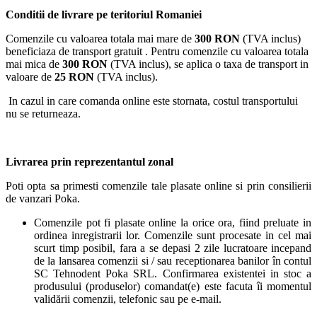
Conditii de livrare pe teritoriul Romaniei
Comenzile cu valoarea totala mai mare de
300 RON
(TVA inclus)
beneficiaza de transport gratuit . Pentru comenzile cu valoarea totala
mai mica de
300 RON
(TVA inclus), se aplica o taxa de transport in
valoare de
25 RON
(TVA inclus).
In cazul in care comanda online este stornata, costul transportului
nu se returneaza.
Livrarea prin reprezentantul zonal
Poti opta sa primesti comenzile tale plasate online si prin consilierii
de vanzari Poka.
Comenzile pot fi plasate online la orice ora, fiind preluate in
ordinea inregistrarii lor. Comenzile sunt procesate in cel mai
scurt timp posibil, fara a se depasi 2 zile lucratoare incepand
de la lansarea comenzii si / sau receptionarea banilor în contul
SC Tehnodent Poka SRL. Confirmarea existentei in stoc a
produsului (produselor) comandat(e) este facuta îi momentul
validării comenzii, telefonic sau pe e-mail.