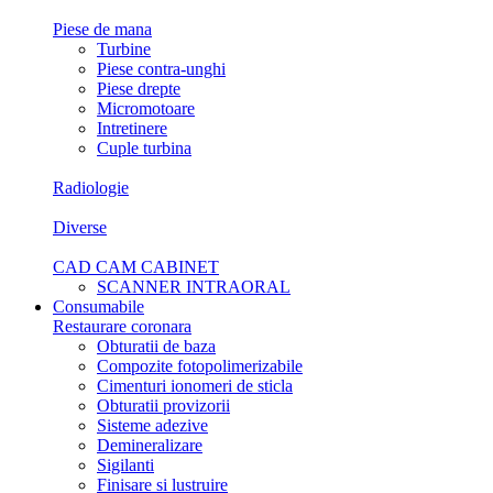
Piese de mana
Turbine
Piese contra-unghi
Piese drepte
Micromotoare
Intretinere
Cuple turbina
Radiologie
Diverse
CAD CAM CABINET
SCANNER INTRAORAL
Consumabile
Restaurare coronara
Obturatii de baza
Compozite fotopolimerizabile
Cimenturi ionomeri de sticla
Obturatii provizorii
Sisteme adezive
Demineralizare
Sigilanti
Finisare si lustruire