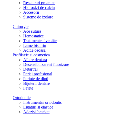
Restaurari protetice
Hidroxizi de calciu
Accesorii
Sisteme de izolare
Chirurgie
Ace sutura
Hemostatice
Tratamente alveolite
Lame bisturiu
Aditie osoasa
Profilaxie si cosmetica
Albire dentara
Desensibilizare si fluorizare
Detartraj
Periaj profesional
Periute de dinti
Bijuterii dentare
Fatete
Ortodontie
Instrumentar ortodontic
Ligaturi si elastice
Adezivi bracket