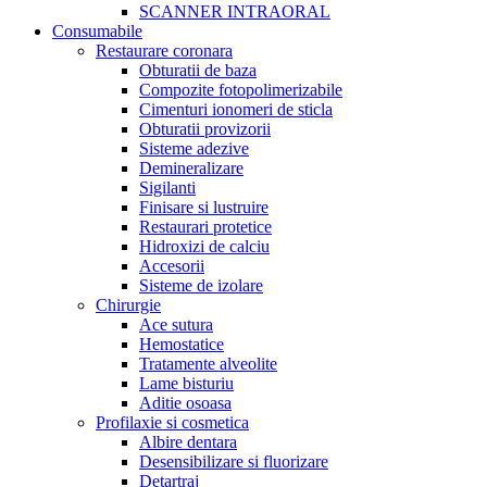
SCANNER INTRAORAL
Consumabile
Restaurare coronara
Obturatii de baza
Compozite fotopolimerizabile
Cimenturi ionomeri de sticla
Obturatii provizorii
Sisteme adezive
Demineralizare
Sigilanti
Finisare si lustruire
Restaurari protetice
Hidroxizi de calciu
Accesorii
Sisteme de izolare
Chirurgie
Ace sutura
Hemostatice
Tratamente alveolite
Lame bisturiu
Aditie osoasa
Profilaxie si cosmetica
Albire dentara
Desensibilizare si fluorizare
Detartraj