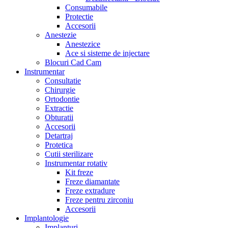
Consumabile
Protectie
Accesorii
Anestezie
Anestezice
Ace si sisteme de injectare
Blocuri Cad Cam
Instrumentar
Consultatie
Chirurgie
Ortodontie
Extractie
Obturatii
Accesorii
Detartraj
Protetica
Cutii sterilizare
Instrumentar rotativ
Kit freze
Freze diamantate
Freze extradure
Freze pentru zirconiu
Accesorii
Implantologie
Implanturi