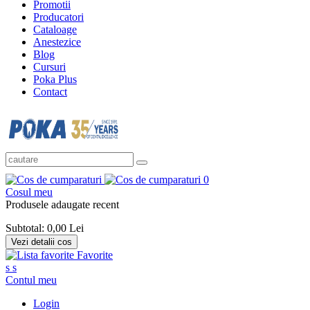
Promotii
Producatori
Cataloage
Anestezice
Blog
Cursuri
Poka Plus
Contact
0
Cosul meu
Produsele adaugate recent
Subtotal:
0,00 Lei
Vezi detalii cos
Favorite
s
s
Contul meu
Login