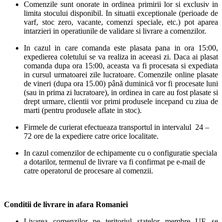
Comenzile sunt onorate in ordinea primirii lor si exclusiv in
limita stocului disponibil. In situatii exceptionale (perioade de
varf, stoc zero, vacante, comenzi speciale, etc.) pot aparea
intarzieri in operatiunile de validare si livrare a comenzilor.
In cazul in care comanda este plasata pana in ora 15:00,
expedierea coletului se va realiza in aceeasi zi. Daca ai plasat
comanda dupa ora 15:00, aceasta va fi procesata si expediata
in cursul urmatoarei zile lucratoare. Comenzile online plasate
de vineri (dupa ora 15.00) până duminică vor fi procesate luni
(sau in prima zi lucratoare), in ordinea in care au fost plasate si
drept urmare, clientii vor primi produsele incepand cu ziua de
marti (pentru produsele aflate in stoc).
Firmele de curierat efectueaza transportul in intervalul 24 –
72 ore de la expediere catre orice localitate.
In cazul comenzilor de echipamente cu o configuratie speciala
a dotarilor, termenul de livrare va fi confirmat pe e-mail de
catre operatorul de procesare al comenzii.
Conditii de livrare in afara Romaniei
Livarea comenzilor pe teritoriul statelor membre UE se