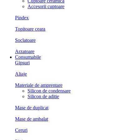
Cuptoare ceramica
Accesorii cuptoare
Pindex
Topitoare ceara
Soclatoare
Arzatoare
Consumabile
Gipsuri
Aliaje
Materiale de amprentare
Silicon de condensare
Silicon de aditie
Mase de duplicat
Mase de ambalat
Ceruri