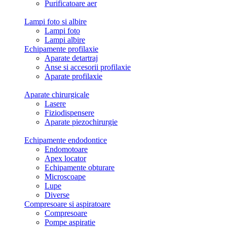
Purificatoare aer
Lampi foto si albire
Lampi foto
Lampi albire
Echipamente profilaxie
Aparate detartraj
Anse si accesorii profilaxie
Aparate profilaxie
Aparate chirurgicale
Lasere
Fiziodispensere
Aparate piezochirurgie
Echipamente endodontice
Endomotoare
Apex locator
Echipamente obturare
Microscoape
Lupe
Diverse
Compresoare si aspiratoare
Compresoare
Pompe aspiratie