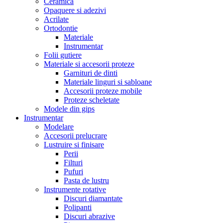
Ceramica
Opaquere si adezivi
Acrilate
Ortodontie
Materiale
Instrumentar
Folii gutiere
Materiale si accesorii proteze
Garnituri de dinti
Materiale linguri si sabloane
Accesorii proteze mobile
Proteze scheletate
Modele din gips
Instrumentar
Modelare
Accesorii prelucrare
Lustruire si finisare
Perii
Filturi
Pufuri
Pasta de lustru
Instrumente rotative
Discuri diamantate
Polipanti
Discuri abrazive