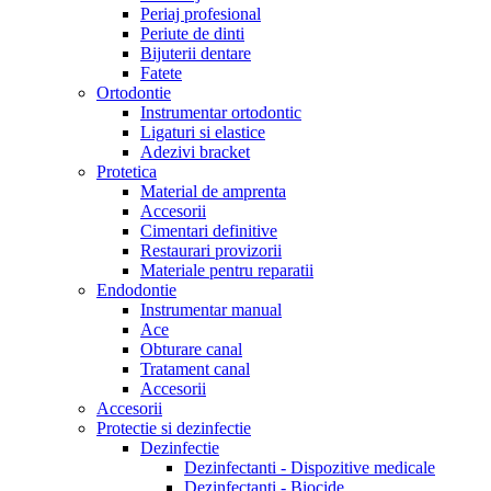
Periaj profesional
Periute de dinti
Bijuterii dentare
Fatete
Ortodontie
Instrumentar ortodontic
Ligaturi si elastice
Adezivi bracket
Protetica
Material de amprenta
Accesorii
Cimentari definitive
Restaurari provizorii
Materiale pentru reparatii
Endodontie
Instrumentar manual
Ace
Obturare canal
Tratament canal
Accesorii
Accesorii
Protectie si dezinfectie
Dezinfectie
Dezinfectanti - Dispozitive medicale
Dezinfectanti - Biocide