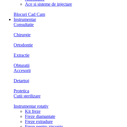
Ace si sisteme de injectare
Blocuri Cad Cam
Instrumentar
Consultatie
Chirurgie
Ortodontie
Extractie
Obturatii
Accesorii
Detartraj
Protetica
Cutii sterilizare
Instrumentar rotativ
Kit freze
Freze diamantate
Freze extradure
Freze pentru zirconiu