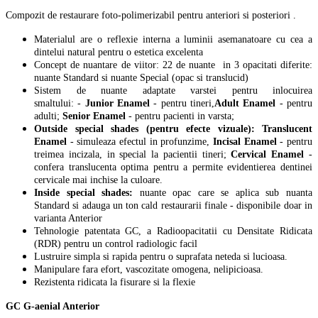
Compozit de restaurare foto-polimerizabil pentru anteriori si posteriori .
Materialul are o reflexie interna a luminii asemanatoare cu cea a
dintelui natural pentru o estetica excelenta
Concept de nuantare de viitor: 22 de nuante in 3 opacitati diferite:
nuante Standard si nuante Special (opac si translucid)
Sistem de nuante adaptate varstei pentru inlocuirea
smaltului: -
Junior Enamel
- pentru tineri,
Adult Enamel
- pentru
adulti;
Senior Enamel
- pentru pacienti in varsta;
Outside special shades (pentru efecte vizuale):
Translucent
Enamel
- simuleaza efectul in profunzime,
Incisal Enamel
- pentru
treimea incizala, in special la pacientii tineri;
Cervical Enamel
-
confera translucenta optima pentru a permite evidentierea dentinei
cervicale mai inchise la culoare.
Inside special shades:
nuante opac care se aplica sub nuanta
Standard si adauga un ton cald restaurarii finale - disponibile doar in
varianta Anterior
Tehnologie patentata GC, a Radioopacitatii cu Densitate Ridicata
(RDR) pentru un control radiologic facil
Lustruire simpla si rapida pentru o suprafata neteda si lucioasa.
Manipulare fara efort, vascozitate omogena, nelipicioasa.
Rezistenta ridicata la fisurare si la flexie
GC G-aenial Anterior