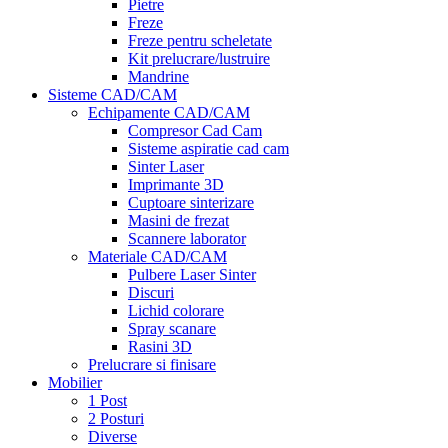
Pietre
Freze
Freze pentru scheletate
Kit prelucrare/lustruire
Mandrine
Sisteme CAD/CAM
Echipamente CAD/CAM
Compresor Cad Cam
Sisteme aspiratie cad cam
Sinter Laser
Imprimante 3D
Cuptoare sinterizare
Masini de frezat
Scannere laborator
Materiale CAD/CAM
Pulbere Laser Sinter
Discuri
Lichid colorare
Spray scanare
Rasini 3D
Prelucrare si finisare
Mobilier
1 Post
2 Posturi
Diverse