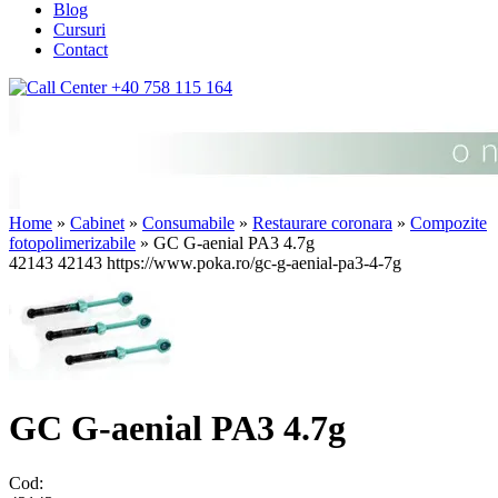
Blog
Cursuri
Contact
+40 758 115 164
Home
»
Cabinet
»
Consumabile
»
Restaurare coronara
»
Compozite
fotopolimerizabile
» GC G-aenial PA3 4.7g
42143
42143
https://www.poka.ro/gc-g-aenial-pa3-4-7g
GC G-aenial PA3 4.7g
Cod: