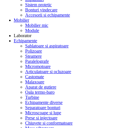
Sistem protetic
Bonturi vindecare
Accesorii si echipamente
Mobilier
Mobilier mic
Module
Laborator
Echipamente
Sablatoare si aspiratoare
Polizoare
Steamere
Paralelografe
Micromotoare
Articulatoare si ocluzoare
Castomate
Malaxoare
Aparat de gutiere
Oala termo-baro
Turbine
Echipamente diverse
Separatoare bonturi
Microscoape si lupe
Prese si injectoare
Chiuvete si conformatoare