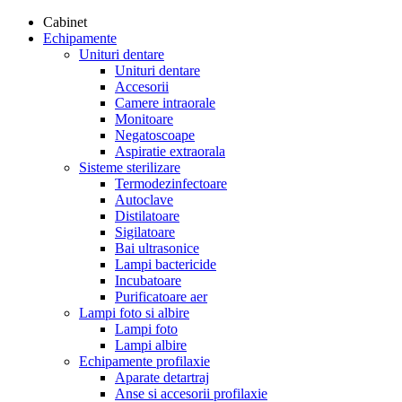
Cabinet
Echipamente
Unituri dentare
Unituri dentare
Accesorii
Camere intraorale
Monitoare
Negatoscoape
Aspiratie extraorala
Sisteme sterilizare
Termodezinfectoare
Autoclave
Distilatoare
Sigilatoare
Bai ultrasonice
Lampi bactericide
Incubatoare
Purificatoare aer
Lampi foto si albire
Lampi foto
Lampi albire
Echipamente profilaxie
Aparate detartraj
Anse si accesorii profilaxie