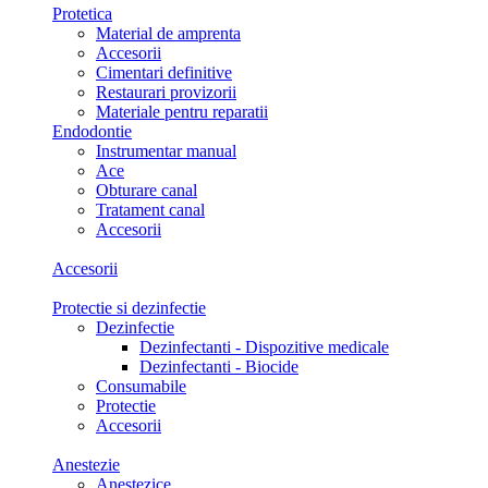
Protetica
Material de amprenta
Accesorii
Cimentari definitive
Restaurari provizorii
Materiale pentru reparatii
Endodontie
Instrumentar manual
Ace
Obturare canal
Tratament canal
Accesorii
Accesorii
Protectie si dezinfectie
Dezinfectie
Dezinfectanti - Dispozitive medicale
Dezinfectanti - Biocide
Consumabile
Protectie
Accesorii
Anestezie
Anestezice