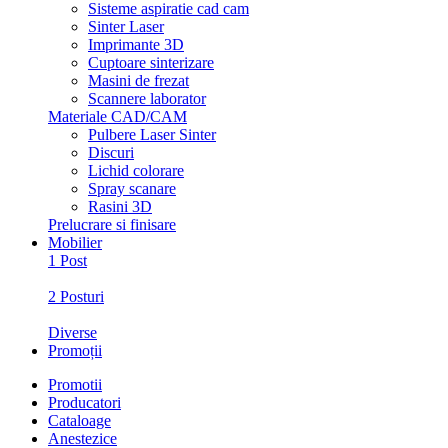
Sisteme aspiratie cad cam
Sinter Laser
Imprimante 3D
Cuptoare sinterizare
Masini de frezat
Scannere laborator
Materiale CAD/CAM
Pulbere Laser Sinter
Discuri
Lichid colorare
Spray scanare
Rasini 3D
Prelucrare si finisare
Mobilier
1 Post
2 Posturi
Diverse
Promoții
Promotii
Producatori
Cataloage
Anestezice