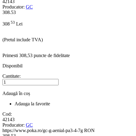
42143
Producator:
GC
308.53
53
308
Lei
(Pretul include TVA)
Primesti 308,53 puncte de fidelitate
Disponibil
Cantitate:
Adaugă în coș
Adauga la favorite
Cod:
42143
Producator:
GC
https://www.poka.ro/gc-g-aenial-pa3-4-7g
RON
308.53