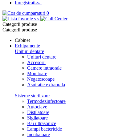
Inregistrati-va
0
s
s
Categorii produse
Categorii produse
Cabinet
Echipamente
Unituri dentare
Unituri dentare
Accesorii
Camere intraorale
Monitoare
Negatoscoape
Aspiratie extraorala
Sisteme sterilizare
Termodezinfectoare
Autoclave
Distilatoare
Sigilatoare
Bai ultrasonice
Lampi bactericide
Incubatoare