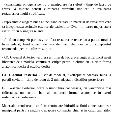
- consistenta omogena pentru o manipulare fara efort - timp de lucru de
aprox. 4 minute pentru eliminarea stresului implicat in realizarea
restaurarilor multi-stratificate.
- reprezinta o alegere buna atunci cand cautati un material de restaurare care
sa indeplneasca cerintele estetice ale pacientilor Dvs. - in marea majoritate a
cazurilor cu o singura nuanta.
- fiind un compozit permisiv ce ofera restaurari estetice, cu aspect natural si
luciu ridicat, fiind extrem de usor de manipulat, devine un compozitul
recomandat pentru utilizare zilnica.
- GC G-aenial Anterior va ofera un timp de lucru prelungit astfel incat aveti
libertatea de a modela, contura si sculpta pentru a obtine cu usurinta forma
anatomica ideala si estetica dorita.
GC G-aenial Posterior
- usor de modelat, tixotropic si adaptare buna la
peretii cavitatii - timp de lucru de 2 min adaptat indicatiilor posterioare
GC G-aenial Posterior ofera o umplutura condensata, cu vascozitate mai
ridicata si un control bun al conturarii formei anatomice in cazul
restaurarilor posterioare.
Materialul condensabil va fi in continuare hidrofil si fluid atunci cand este
manipulat pentru a asigura o adaptare compacta, chiar si in cazul cavitatilor