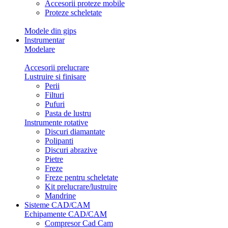
Accesorii proteze mobile
Proteze scheletate
Modele din gips
Instrumentar
Modelare
Accesorii prelucrare
Lustruire si finisare
Perii
Filturi
Pufuri
Pasta de lustru
Instrumente rotative
Discuri diamantate
Polipanti
Discuri abrazive
Pietre
Freze
Freze pentru scheletate
Kit prelucrare/lustruire
Mandrine
Sisteme CAD/CAM
Echipamente CAD/CAM
Compresor Cad Cam