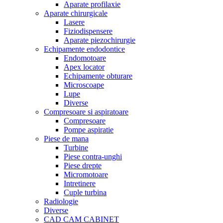
Aparate profilaxie
Aparate chirurgicale
Lasere
Fiziodispensere
Aparate piezochirurgie
Echipamente endodontice
Endomotoare
Apex locator
Echipamente obturare
Microscoape
Lupe
Diverse
Compresoare si aspiratoare
Compresoare
Pompe aspiratie
Piese de mana
Turbine
Piese contra-unghi
Piese drepte
Micromotoare
Intretinere
Cuple turbina
Radiologie
Diverse
CAD CAM CABINET