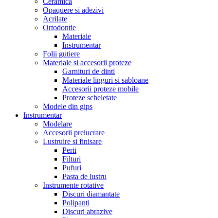
Ceramica
Opaquere si adezivi
Acrilate
Ortodontie
Materiale
Instrumentar
Folii gutiere
Materiale si accesorii proteze
Garnituri de dinti
Materiale linguri si sabloane
Accesorii proteze mobile
Proteze scheletate
Modele din gips
Instrumentar
Modelare
Accesorii prelucrare
Lustruire si finisare
Perii
Filturi
Pufuri
Pasta de lustru
Instrumente rotative
Discuri diamantate
Polipanti
Discuri abrazive