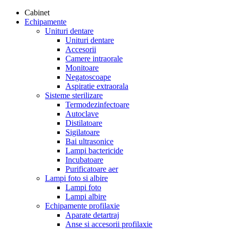
Cabinet
Echipamente
Unituri dentare
Unituri dentare
Accesorii
Camere intraorale
Monitoare
Negatoscoape
Aspiratie extraorala
Sisteme sterilizare
Termodezinfectoare
Autoclave
Distilatoare
Sigilatoare
Bai ultrasonice
Lampi bactericide
Incubatoare
Purificatoare aer
Lampi foto si albire
Lampi foto
Lampi albire
Echipamente profilaxie
Aparate detartraj
Anse si accesorii profilaxie