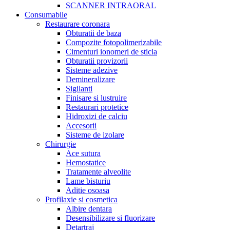
SCANNER INTRAORAL
Consumabile
Restaurare coronara
Obturatii de baza
Compozite fotopolimerizabile
Cimenturi ionomeri de sticla
Obturatii provizorii
Sisteme adezive
Demineralizare
Sigilanti
Finisare si lustruire
Restaurari protetice
Hidroxizi de calciu
Accesorii
Sisteme de izolare
Chirurgie
Ace sutura
Hemostatice
Tratamente alveolite
Lame bisturiu
Aditie osoasa
Profilaxie si cosmetica
Albire dentara
Desensibilizare si fluorizare
Detartraj