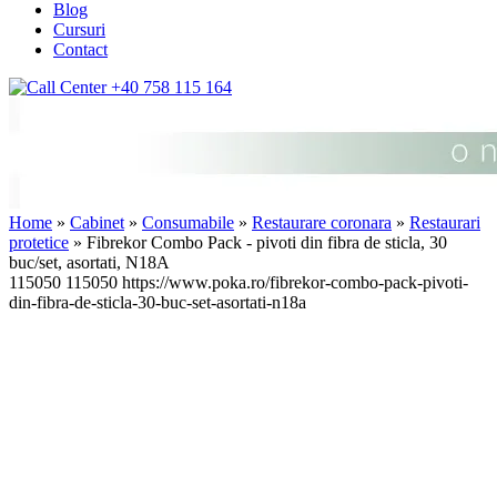
Blog
Cursuri
Contact
+40 758 115 164
Home
»
Cabinet
»
Consumabile
»
Restaurare coronara
»
Restaurari
protetice
» Fibrekor Combo Pack - pivoti din fibra de sticla, 30
buc/set, asortati, N18A
115050
115050
https://www.poka.ro/fibrekor-combo-pack-pivoti-
din-fibra-de-sticla-30-buc-set-asortati-n18a