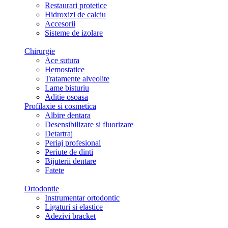
Restaurari protetice
Hidroxizi de calciu
Accesorii
Sisteme de izolare
Chirurgie
Ace sutura
Hemostatice
Tratamente alveolite
Lame bisturiu
Aditie osoasa
Profilaxie si cosmetica
Albire dentara
Desensibilizare si fluorizare
Detartraj
Periaj profesional
Periute de dinti
Bijuterii dentare
Fatete
Ortodontie
Instrumentar ortodontic
Ligaturi si elastice
Adezivi bracket