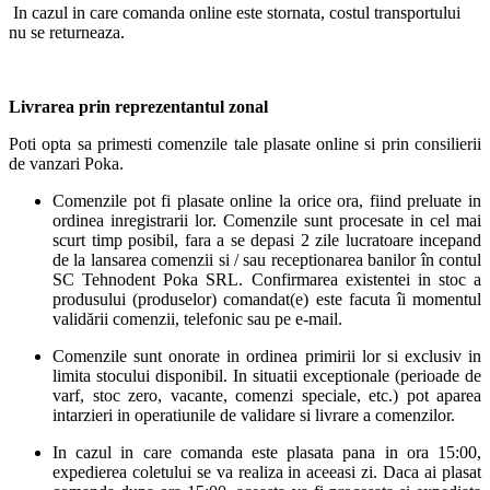
In cazul in care comanda online este stornata, costul transportului
nu se returneaza.
Livrarea prin reprezentantul zonal
Poti opta sa primesti comenzile tale plasate online si prin consilierii
de vanzari Poka.
Comenzile pot fi plasate online la orice ora, fiind preluate in
ordinea inregistrarii lor. Comenzile sunt procesate in cel mai
scurt timp posibil, fara a se depasi 2 zile lucratoare incepand
de la lansarea comenzii si / sau receptionarea banilor în contul
SC Tehnodent Poka SRL. Confirmarea existentei in stoc a
produsului (produselor) comandat(e) este facuta îi momentul
validării comenzii, telefonic sau pe e-mail.
Comenzile sunt onorate in ordinea primirii lor si exclusiv in
limita stocului disponibil. In situatii exceptionale (perioade de
varf, stoc zero, vacante, comenzi speciale, etc.) pot aparea
intarzieri in operatiunile de validare si livrare a comenzilor.
In cazul in care comanda este plasata pana in ora 15:00,
expedierea coletului se va realiza in aceeasi zi. Daca ai plasat