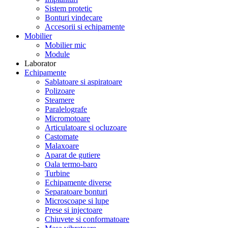
Sistem protetic
Bonturi vindecare
Accesorii si echipamente
Mobilier
Mobilier mic
Module
Laborator
Echipamente
Sablatoare si aspiratoare
Polizoare
Steamere
Paralelografe
Micromotoare
Articulatoare si ocluzoare
Castomate
Malaxoare
Aparat de gutiere
Oala termo-baro
Turbine
Echipamente diverse
Separatoare bonturi
Microscoape si lupe
Prese si injectoare
Chiuvete si conformatoare