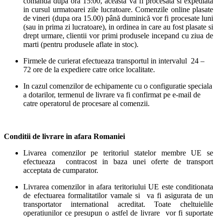
comanda dupa ora 15:00, aceasta va fi procesata si expediata
in cursul urmatoarei zile lucratoare. Comenzile online plasate
de vineri (dupa ora 15.00) până duminică vor fi procesate luni
(sau in prima zi lucratoare), in ordinea in care au fost plasate si
drept urmare, clientii vor primi produsele incepand cu ziua de
marti (pentru produsele aflate in stoc).
Firmele de curierat efectueaza transportul in intervalul 24 –
72 ore de la expediere catre orice localitate.
In cazul comenzilor de echipamente cu o configuratie speciala
a dotarilor, termenul de livrare va fi confirmat pe e-mail de
catre operatorul de procesare al comenzii.
Conditii de livrare in afara Romaniei
Livarea comenzilor pe teritoriul statelor membre UE se
efectueaza contracost in baza unei oferte de transport
acceptata de cumparator.
Livrarea comenzilor in afara teritoriului UE este conditionata
de efectuarea formalitatilor vamale si va fi asigurata de un
transportator international acreditat. Toate cheltuielile
operatiunilor ce presupun o astfel de livrare vor fi suportate