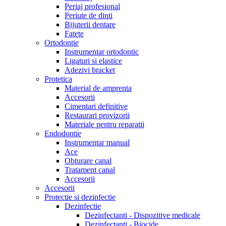
Periaj profesional
Periute de dinti
Bijuterii dentare
Fatete
Ortodontie
Instrumentar ortodontic
Ligaturi si elastice
Adezivi bracket
Protetica
Material de amprenta
Accesorii
Cimentari definitive
Restaurari provizorii
Materiale pentru reparatii
Endodontie
Instrumentar manual
Ace
Obturare canal
Tratament canal
Accesorii
Accesorii
Protectie si dezinfectie
Dezinfectie
Dezinfectanti - Dispozitive medicale
Dezinfectanti - Biocide