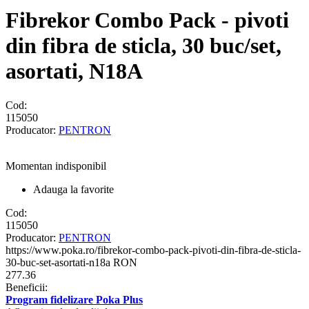
Fibrekor Combo Pack - pivoti
din fibra de sticla, 30 buc/set,
asortati, N18A
Cod:
115050
Producator:
PENTRON
Momentan indisponibil
Adauga la favorite
Cod:
115050
Producator:
PENTRON
https://www.poka.ro/fibrekor-combo-pack-pivoti-din-fibra-de-sticla-
30-buc-set-asortati-n18a
RON
277.36
Beneficii:
Program fidelizare Poka Plus