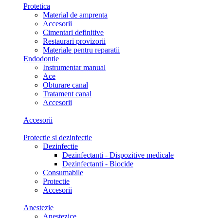
Protetica
Material de amprenta
Accesorii
Cimentari definitive
Restaurari provizorii
Materiale pentru reparatii
Endodontie
Instrumentar manual
Ace
Obturare canal
Tratament canal
Accesorii
Accesorii
Protectie si dezinfectie
Dezinfectie
Dezinfectanti - Dispozitive medicale
Dezinfectanti - Biocide
Consumabile
Protectie
Accesorii
Anestezie
Anestezice