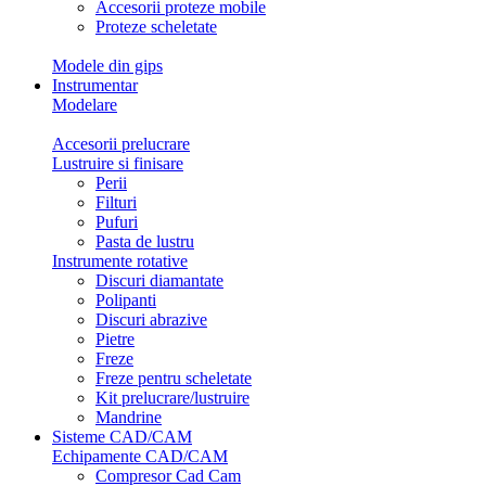
Accesorii proteze mobile
Proteze scheletate
Modele din gips
Instrumentar
Modelare
Accesorii prelucrare
Lustruire si finisare
Perii
Filturi
Pufuri
Pasta de lustru
Instrumente rotative
Discuri diamantate
Polipanti
Discuri abrazive
Pietre
Freze
Freze pentru scheletate
Kit prelucrare/lustruire
Mandrine
Sisteme CAD/CAM
Echipamente CAD/CAM
Compresor Cad Cam