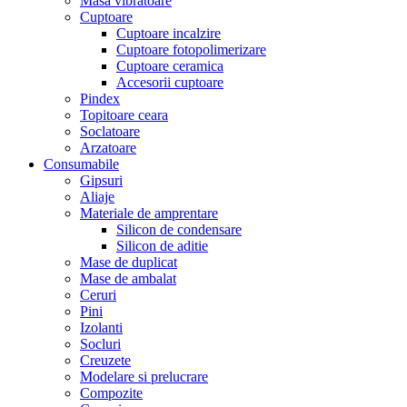
Masa vibratoare
Cuptoare
Cuptoare incalzire
Cuptoare fotopolimerizare
Cuptoare ceramica
Accesorii cuptoare
Pindex
Topitoare ceara
Soclatoare
Arzatoare
Consumabile
Gipsuri
Aliaje
Materiale de amprentare
Silicon de condensare
Silicon de aditie
Mase de duplicat
Mase de ambalat
Ceruri
Pini
Izolanti
Socluri
Creuzete
Modelare si prelucrare
Compozite