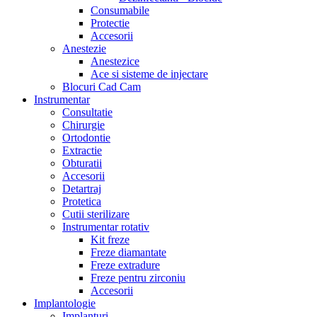
Consumabile
Protectie
Accesorii
Anestezie
Anestezice
Ace si sisteme de injectare
Blocuri Cad Cam
Instrumentar
Consultatie
Chirurgie
Ortodontie
Extractie
Obturatii
Accesorii
Detartraj
Protetica
Cutii sterilizare
Instrumentar rotativ
Kit freze
Freze diamantate
Freze extradure
Freze pentru zirconiu
Accesorii
Implantologie
Implanturi