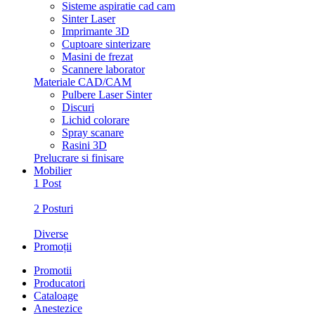
Sisteme aspiratie cad cam
Sinter Laser
Imprimante 3D
Cuptoare sinterizare
Masini de frezat
Scannere laborator
Materiale CAD/CAM
Pulbere Laser Sinter
Discuri
Lichid colorare
Spray scanare
Rasini 3D
Prelucrare si finisare
Mobilier
1 Post
2 Posturi
Diverse
Promoții
Promotii
Producatori
Cataloage
Anestezice