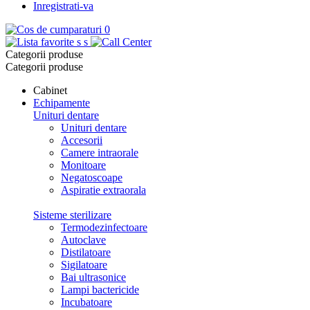
Inregistrati-va
0
s
s
Categorii produse
Categorii produse
Cabinet
Echipamente
Unituri dentare
Unituri dentare
Accesorii
Camere intraorale
Monitoare
Negatoscoape
Aspiratie extraorala
Sisteme sterilizare
Termodezinfectoare
Autoclave
Distilatoare
Sigilatoare
Bai ultrasonice
Lampi bactericide
Incubatoare