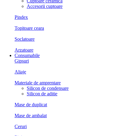
Cuptoare ceramica
Accesorii cuptoare
Pindex
Topitoare ceara
Soclatoare
Arzatoare
Consumabile
Gipsuri
Aliaje
Materiale de amprentare
Silicon de condensare
Silicon de aditie
Mase de duplicat
Mase de ambalat
Ceruri