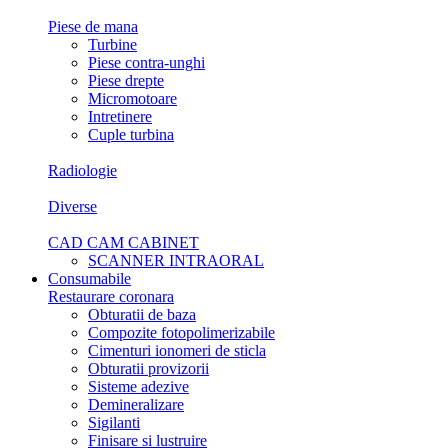
Piese de mana
Turbine
Piese contra-unghi
Piese drepte
Micromotoare
Intretinere
Cuple turbina
Radiologie
Diverse
CAD CAM CABINET
SCANNER INTRAORAL
Consumabile
Restaurare coronara
Obturatii de baza
Compozite fotopolimerizabile
Cimenturi ionomeri de sticla
Obturatii provizorii
Sisteme adezive
Demineralizare
Sigilanti
Finisare si lustruire