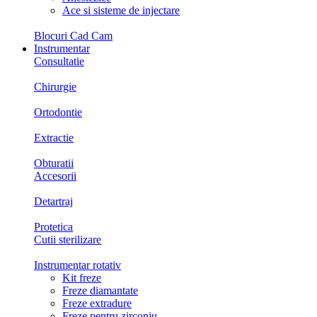
Ace si sisteme de injectare
Blocuri Cad Cam
Instrumentar
Consultatie
Chirurgie
Ortodontie
Extractie
Obturatii
Accesorii
Detartraj
Protetica
Cutii sterilizare
Instrumentar rotativ
Kit freze
Freze diamantate
Freze extradure
Freze pentru zirconiu