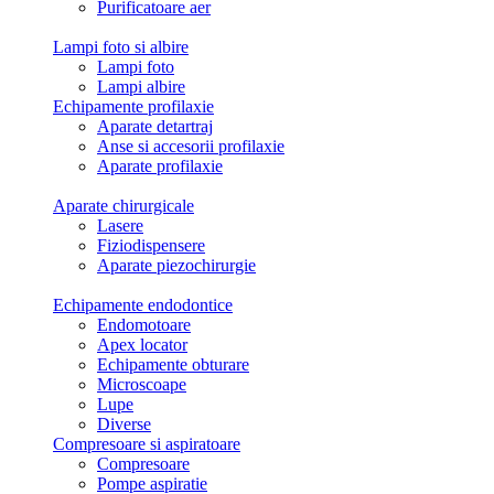
Purificatoare aer
Lampi foto si albire
Lampi foto
Lampi albire
Echipamente profilaxie
Aparate detartraj
Anse si accesorii profilaxie
Aparate profilaxie
Aparate chirurgicale
Lasere
Fiziodispensere
Aparate piezochirurgie
Echipamente endodontice
Endomotoare
Apex locator
Echipamente obturare
Microscoape
Lupe
Diverse
Compresoare si aspiratoare
Compresoare
Pompe aspiratie