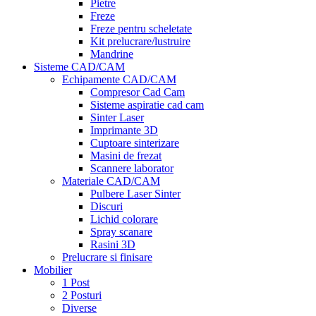
Pietre
Freze
Freze pentru scheletate
Kit prelucrare/lustruire
Mandrine
Sisteme CAD/CAM
Echipamente CAD/CAM
Compresor Cad Cam
Sisteme aspiratie cad cam
Sinter Laser
Imprimante 3D
Cuptoare sinterizare
Masini de frezat
Scannere laborator
Materiale CAD/CAM
Pulbere Laser Sinter
Discuri
Lichid colorare
Spray scanare
Rasini 3D
Prelucrare si finisare
Mobilier
1 Post
2 Posturi
Diverse