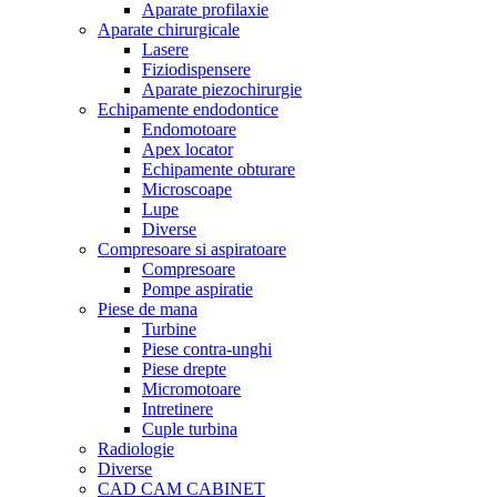
Aparate profilaxie
Aparate chirurgicale
Lasere
Fiziodispensere
Aparate piezochirurgie
Echipamente endodontice
Endomotoare
Apex locator
Echipamente obturare
Microscoape
Lupe
Diverse
Compresoare si aspiratoare
Compresoare
Pompe aspiratie
Piese de mana
Turbine
Piese contra-unghi
Piese drepte
Micromotoare
Intretinere
Cuple turbina
Radiologie
Diverse
CAD CAM CABINET