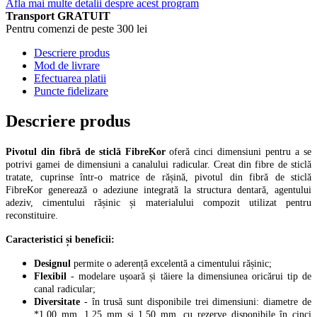
Afla mai multe detalii despre acest program
Transport GRATUIT
Pentru comenzi de peste 300 lei
Descriere produs
Mod de livrare
Efectuarea platii
Puncte fidelizare
Descriere produs
Pivotul din fibră de sticlă FibreKor
oferă cinci dimensiuni pentru a se
potrivi gamei de dimensiuni a canalului radicular. Creat din fibre de sticlă
tratate, cuprinse într-o matrice de rășină, pivotul din fibră de sticlă
FibreKor generează o adeziune integrată la structura dentară, agentului
adeziv, cimentului rășinic și materialului compozit utilizat pentru
reconstituire.
Caracteristici și beneficii:
Designul
permite o aderență excelentă a cimentului rășinic;
Flexibil
- modelare ușoară și tăiere la dimensiunea oricărui tip de
canal radicular;
Diversitate
- în trusă sunt disponibile trei dimensiuni: diametre de
*1,00 mm, 1,25 mm și 1,50 mm, cu rezerve disponibile în cinci