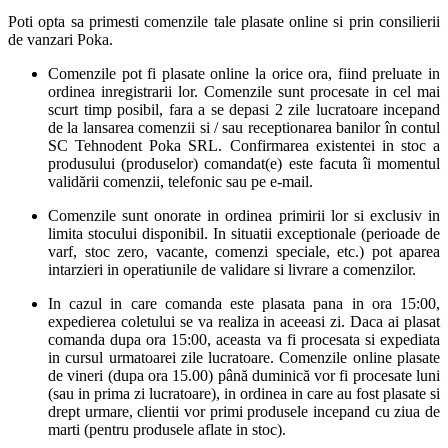
Poti opta sa primesti comenzile tale plasate online si prin consilierii
de vanzari Poka.
Comenzile pot fi plasate online la orice ora, fiind preluate in
ordinea inregistrarii lor. Comenzile sunt procesate in cel mai
scurt timp posibil, fara a se depasi 2 zile lucratoare incepand
de la lansarea comenzii si / sau receptionarea banilor în contul
SC Tehnodent Poka SRL. Confirmarea existentei in stoc a
produsului (produselor) comandat(e) este facuta îi momentul
validării comenzii, telefonic sau pe e-mail.
Comenzile sunt onorate in ordinea primirii lor si exclusiv in
limita stocului disponibil. In situatii exceptionale (perioade de
varf, stoc zero, vacante, comenzi speciale, etc.) pot aparea
intarzieri in operatiunile de validare si livrare a comenzilor.
In cazul in care comanda este plasata pana in ora 15:00,
expedierea coletului se va realiza in aceeasi zi. Daca ai plasat
comanda dupa ora 15:00, aceasta va fi procesata si expediata
in cursul urmatoarei zile lucratoare. Comenzile online plasate
de vineri (dupa ora 15.00) până duminică vor fi procesate luni
(sau in prima zi lucratoare), in ordinea in care au fost plasate si
drept urmare, clientii vor primi produsele incepand cu ziua de
marti (pentru produsele aflate in stoc).