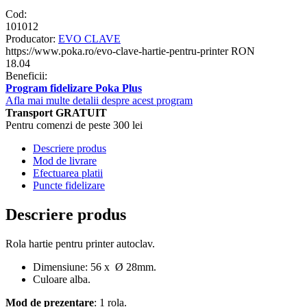
Cod:
101012
Producator:
EVO CLAVE
https://www.poka.ro/evo-clave-hartie-pentru-printer
RON
18.04
Beneficii:
Program fidelizare Poka Plus
Afla mai multe detalii despre acest program
Transport GRATUIT
Pentru comenzi de peste 300 lei
Descriere produs
Mod de livrare
Efectuarea platii
Puncte fidelizare
Descriere produs
Rola hartie pentru printer autoclav.
Dimensiune: 56 x Ø 28mm.
Culoare alba.
Mod de prezentare
: 1 rola.