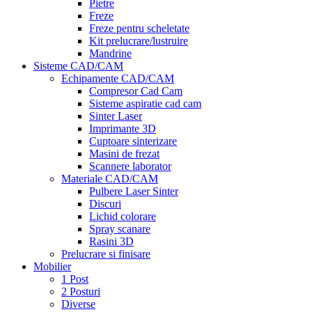
Pietre
Freze
Freze pentru scheletate
Kit prelucrare/lustruire
Mandrine
Sisteme CAD/CAM
Echipamente CAD/CAM
Compresor Cad Cam
Sisteme aspiratie cad cam
Sinter Laser
Imprimante 3D
Cuptoare sinterizare
Masini de frezat
Scannere laborator
Materiale CAD/CAM
Pulbere Laser Sinter
Discuri
Lichid colorare
Spray scanare
Rasini 3D
Prelucrare si finisare
Mobilier
1 Post
2 Posturi
Diverse