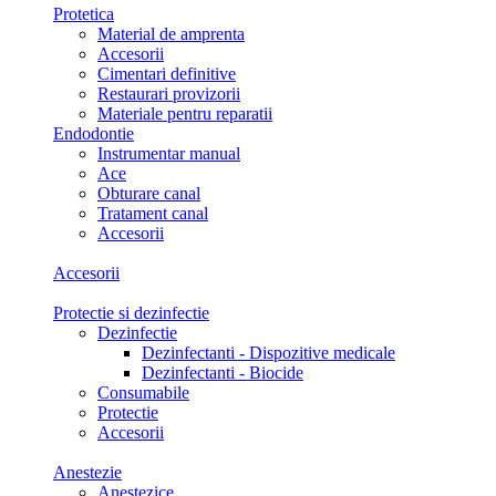
Protetica
Material de amprenta
Accesorii
Cimentari definitive
Restaurari provizorii
Materiale pentru reparatii
Endodontie
Instrumentar manual
Ace
Obturare canal
Tratament canal
Accesorii
Accesorii
Protectie si dezinfectie
Dezinfectie
Dezinfectanti - Dispozitive medicale
Dezinfectanti - Biocide
Consumabile
Protectie
Accesorii
Anestezie
Anestezice