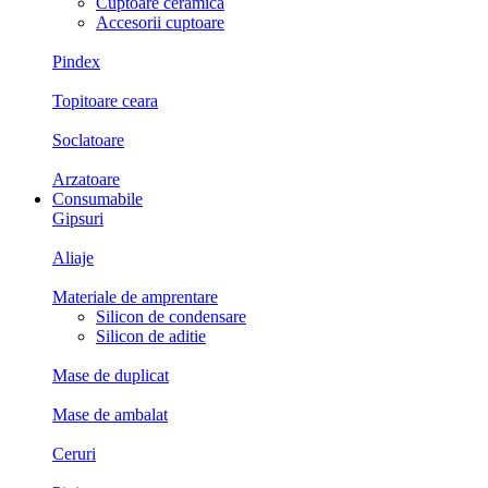
Cuptoare ceramica
Accesorii cuptoare
Pindex
Topitoare ceara
Soclatoare
Arzatoare
Consumabile
Gipsuri
Aliaje
Materiale de amprentare
Silicon de condensare
Silicon de aditie
Mase de duplicat
Mase de ambalat
Ceruri