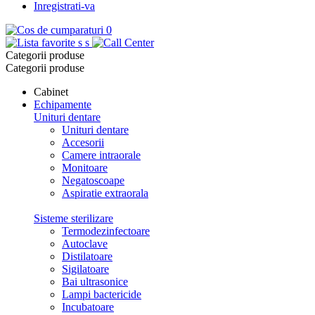
Inregistrati-va
0
s
s
Categorii produse
Categorii produse
Cabinet
Echipamente
Unituri dentare
Unituri dentare
Accesorii
Camere intraorale
Monitoare
Negatoscoape
Aspiratie extraorala
Sisteme sterilizare
Termodezinfectoare
Autoclave
Distilatoare
Sigilatoare
Bai ultrasonice
Lampi bactericide
Incubatoare