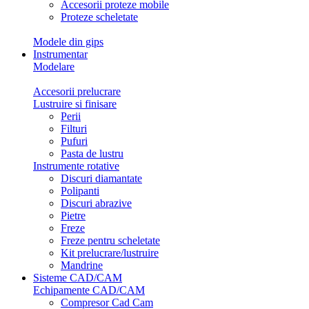
Accesorii proteze mobile
Proteze scheletate
Modele din gips
Instrumentar
Modelare
Accesorii prelucrare
Lustruire si finisare
Perii
Filturi
Pufuri
Pasta de lustru
Instrumente rotative
Discuri diamantate
Polipanti
Discuri abrazive
Pietre
Freze
Freze pentru scheletate
Kit prelucrare/lustruire
Mandrine
Sisteme CAD/CAM
Echipamente CAD/CAM
Compresor Cad Cam