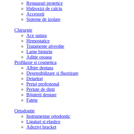
Restaurari protetice
Hidroxizi de calciu
Accesorii
Sisteme de izolare
Chirurgie
Ace sutura
Hemostatice
Tratamente alveolite
Lame bisturiu
Aditie osoasa
Profilaxie si cosmetica
Albire dentara
Desensibilizare si fluorizare
Detartraj
Periaj profesional
Periute de dinti
Bijuterii dentare
Fatete
Ortodontie
Instrumentar ortodontic
Ligaturi si elastice
Adezivi bracket