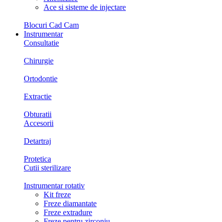
Ace si sisteme de injectare
Blocuri Cad Cam
Instrumentar
Consultatie
Chirurgie
Ortodontie
Extractie
Obturatii
Accesorii
Detartraj
Protetica
Cutii sterilizare
Instrumentar rotativ
Kit freze
Freze diamantate
Freze extradure
Freze pentru zirconiu