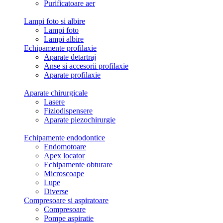
Purificatoare aer
Lampi foto si albire
Lampi foto
Lampi albire
Echipamente profilaxie
Aparate detartraj
Anse si accesorii profilaxie
Aparate profilaxie
Aparate chirurgicale
Lasere
Fiziodispensere
Aparate piezochirurgie
Echipamente endodontice
Endomotoare
Apex locator
Echipamente obturare
Microscoape
Lupe
Diverse
Compresoare si aspiratoare
Compresoare
Pompe aspiratie