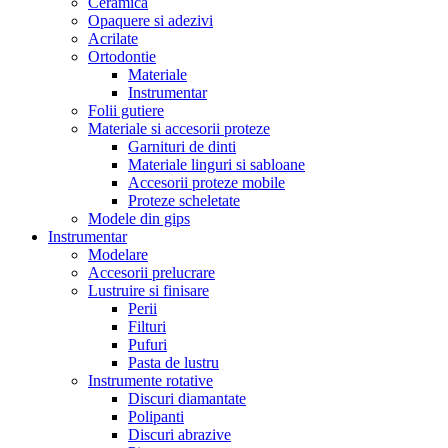
Ceramica
Opaquere si adezivi
Acrilate
Ortodontie
Materiale
Instrumentar
Folii gutiere
Materiale si accesorii proteze
Garnituri de dinti
Materiale linguri si sabloane
Accesorii proteze mobile
Proteze scheletate
Modele din gips
Instrumentar
Modelare
Accesorii prelucrare
Lustruire si finisare
Perii
Filturi
Pufuri
Pasta de lustru
Instrumente rotative
Discuri diamantate
Polipanti
Discuri abrazive