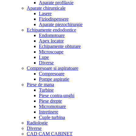
Aparate profilaxie
Aparate chirurgicale
Lasere
Fiziodispensere
Aparate piezochirurgie
Echipamente endodontice
Endomotoare
Apex locator
Echipamente obturare
Microscoape
Lupe
Diverse
Compresoare si aspiratoare
Compresoare
Pompe aspiratie
Piese de mana
Turbine
Piese contra-unghi
Piese drepte
Micromotoare
Intretinere
Cuple turbina
Radiologie
Diverse
CAD CAM CABINET