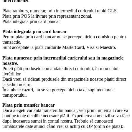
unei comenzi.
Plata ramburs, numerar, prin intermediul curierului rapid GLS.
Plata prin POS la livrare prin reprezentant zonal.
Plata integrala prin card bancar
Plata integrala prin card bancar
Pentru plata prin card bancar nu se percepe niciun comision pentru
tranzactie.
Sunt acceptate la plată cardurile MasterCard, Visa si Maestro.
Plata numerar, prin intermediul curierului sau in magazinele
noastre.
Puteti plăti produsele comandate direct curierului, în momentul
livrării lor.
Dacă vreti să ridicati produsele din magazinele noastre platiti direct
la sediul nostru.
În ambele cazuri, nu se va percepe nici o taxa suplimentara a
transportului.
Plata prin transfer bancar
Dacă alegeti varianta transferului bancar, veti primi un email care va
conține toate detaliile necesare plății. Expedierea comenzii se va face
dupa încasarea sumei în contul nostru. Trebuie să cunoasteti
următoarele date atunci când vrei să achiți cu OP (ordin de plată):