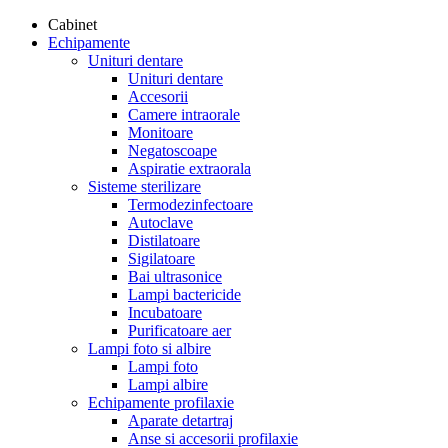
Cabinet
Echipamente
Unituri dentare
Unituri dentare
Accesorii
Camere intraorale
Monitoare
Negatoscoape
Aspiratie extraorala
Sisteme sterilizare
Termodezinfectoare
Autoclave
Distilatoare
Sigilatoare
Bai ultrasonice
Lampi bactericide
Incubatoare
Purificatoare aer
Lampi foto si albire
Lampi foto
Lampi albire
Echipamente profilaxie
Aparate detartraj
Anse si accesorii profilaxie