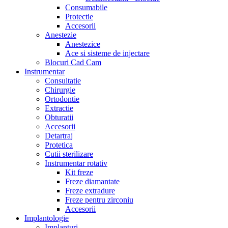
Consumabile
Protectie
Accesorii
Anestezie
Anestezice
Ace si sisteme de injectare
Blocuri Cad Cam
Instrumentar
Consultatie
Chirurgie
Ortodontie
Extractie
Obturatii
Accesorii
Detartraj
Protetica
Cutii sterilizare
Instrumentar rotativ
Kit freze
Freze diamantate
Freze extradure
Freze pentru zirconiu
Accesorii
Implantologie
Implanturi