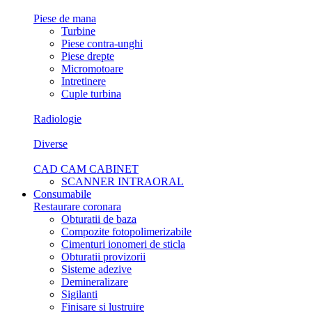
Piese de mana
Turbine
Piese contra-unghi
Piese drepte
Micromotoare
Intretinere
Cuple turbina
Radiologie
Diverse
CAD CAM CABINET
SCANNER INTRAORAL
Consumabile
Restaurare coronara
Obturatii de baza
Compozite fotopolimerizabile
Cimenturi ionomeri de sticla
Obturatii provizorii
Sisteme adezive
Demineralizare
Sigilanti
Finisare si lustruire