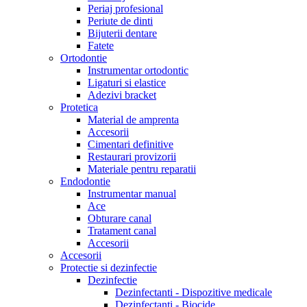
Periaj profesional
Periute de dinti
Bijuterii dentare
Fatete
Ortodontie
Instrumentar ortodontic
Ligaturi si elastice
Adezivi bracket
Protetica
Material de amprenta
Accesorii
Cimentari definitive
Restaurari provizorii
Materiale pentru reparatii
Endodontie
Instrumentar manual
Ace
Obturare canal
Tratament canal
Accesorii
Accesorii
Protectie si dezinfectie
Dezinfectie
Dezinfectanti - Dispozitive medicale
Dezinfectanti - Biocide