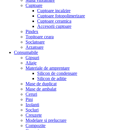
Masa vibratoare
Cuptoare
Cuptoare incalzire
Cuptoare fotopolimerizare
Cuptoare ceramica
Accesorii cuptoare
Pindex
Topitoare ceara
Soclatoare
Arzatoare
Consumabile
Gipsuri
Aliaje
Materiale de amprentare
Silicon de condensare
Silicon de aditie
Mase de duplicat
Mase de ambalat
Ceruri
Pini
Izolanti
Socluri
Creuzete
Modelare si prelucrare
Compozite