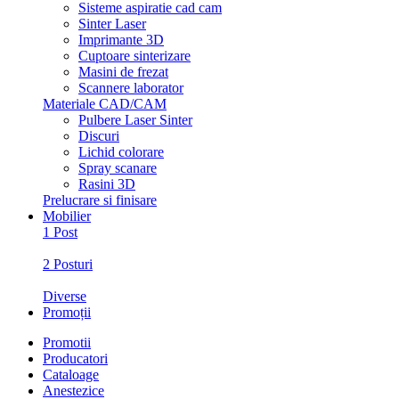
Sisteme aspiratie cad cam
Sinter Laser
Imprimante 3D
Cuptoare sinterizare
Masini de frezat
Scannere laborator
Materiale CAD/CAM
Pulbere Laser Sinter
Discuri
Lichid colorare
Spray scanare
Rasini 3D
Prelucrare si finisare
Mobilier
1 Post
2 Posturi
Diverse
Promoții
Promotii
Producatori
Cataloage
Anestezice