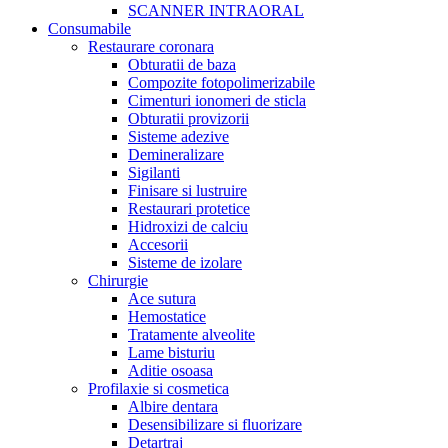
SCANNER INTRAORAL
Consumabile
Restaurare coronara
Obturatii de baza
Compozite fotopolimerizabile
Cimenturi ionomeri de sticla
Obturatii provizorii
Sisteme adezive
Demineralizare
Sigilanti
Finisare si lustruire
Restaurari protetice
Hidroxizi de calciu
Accesorii
Sisteme de izolare
Chirurgie
Ace sutura
Hemostatice
Tratamente alveolite
Lame bisturiu
Aditie osoasa
Profilaxie si cosmetica
Albire dentara
Desensibilizare si fluorizare
Detartraj