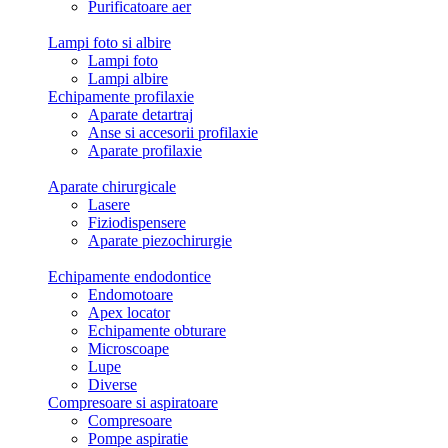
Purificatoare aer
Lampi foto si albire
Lampi foto
Lampi albire
Echipamente profilaxie
Aparate detartraj
Anse si accesorii profilaxie
Aparate profilaxie
Aparate chirurgicale
Lasere
Fiziodispensere
Aparate piezochirurgie
Echipamente endodontice
Endomotoare
Apex locator
Echipamente obturare
Microscoape
Lupe
Diverse
Compresoare si aspiratoare
Compresoare
Pompe aspiratie