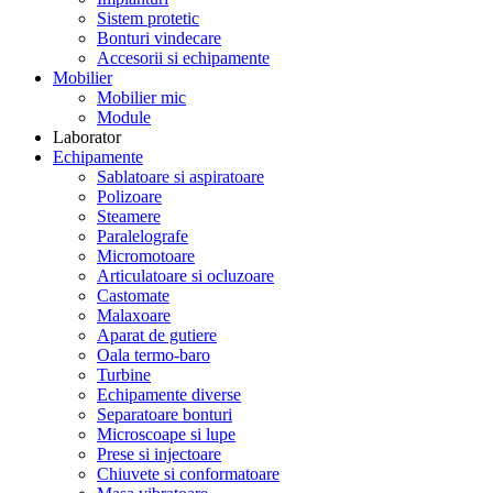
Sistem protetic
Bonturi vindecare
Accesorii si echipamente
Mobilier
Mobilier mic
Module
Laborator
Echipamente
Sablatoare si aspiratoare
Polizoare
Steamere
Paralelografe
Micromotoare
Articulatoare si ocluzoare
Castomate
Malaxoare
Aparat de gutiere
Oala termo-baro
Turbine
Echipamente diverse
Separatoare bonturi
Microscoape si lupe
Prese si injectoare
Chiuvete si conformatoare