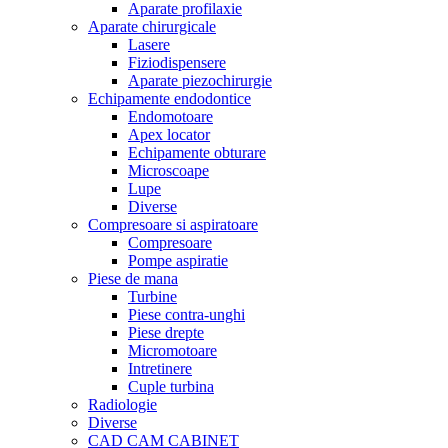
Aparate profilaxie
Aparate chirurgicale
Lasere
Fiziodispensere
Aparate piezochirurgie
Echipamente endodontice
Endomotoare
Apex locator
Echipamente obturare
Microscoape
Lupe
Diverse
Compresoare si aspiratoare
Compresoare
Pompe aspiratie
Piese de mana
Turbine
Piese contra-unghi
Piese drepte
Micromotoare
Intretinere
Cuple turbina
Radiologie
Diverse
CAD CAM CABINET