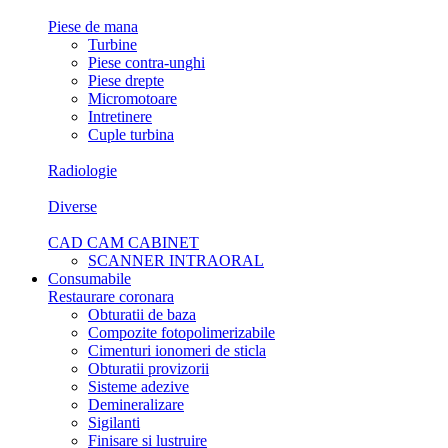
Piese de mana
Turbine
Piese contra-unghi
Piese drepte
Micromotoare
Intretinere
Cuple turbina
Radiologie
Diverse
CAD CAM CABINET
SCANNER INTRAORAL
Consumabile
Restaurare coronara
Obturatii de baza
Compozite fotopolimerizabile
Cimenturi ionomeri de sticla
Obturatii provizorii
Sisteme adezive
Demineralizare
Sigilanti
Finisare si lustruire