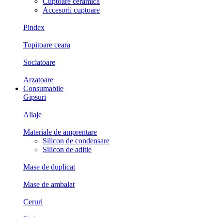
Cuptoare ceramica
Accesorii cuptoare
Pindex
Topitoare ceara
Soclatoare
Arzatoare
Consumabile
Gipsuri
Aliaje
Materiale de amprentare
Silicon de condensare
Silicon de aditie
Mase de duplicat
Mase de ambalat
Ceruri