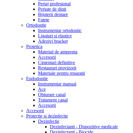
Periaj profesional
Periute de dinti
Bijuterii dentare
Fatete
Ortodontie
Instrumentar ortodontic
Ligaturi si elastice
Adezivi bracket
Protetica
Material de amprenta
Accesorii
Cimentari definitive
Restaurari provizorii
Materiale pentru reparatii
Endodontie
Instrumentar manual
Ace
Obturare canal
Tratament canal
Accesorii
Accesorii
Protectie si dezinfectie
Dezinfectie
Dezinfectanti - Dispozitive medicale
Dezinfectanti - Biocide