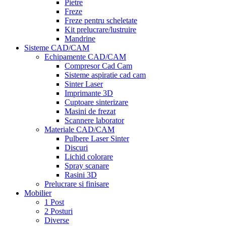
Pietre
Freze
Freze pentru scheletate
Kit prelucrare/lustruire
Mandrine
Sisteme CAD/CAM
Echipamente CAD/CAM
Compresor Cad Cam
Sisteme aspiratie cad cam
Sinter Laser
Imprimante 3D
Cuptoare sinterizare
Masini de frezat
Scannere laborator
Materiale CAD/CAM
Pulbere Laser Sinter
Discuri
Lichid colorare
Spray scanare
Rasini 3D
Prelucrare si finisare
Mobilier
1 Post
2 Posturi
Diverse