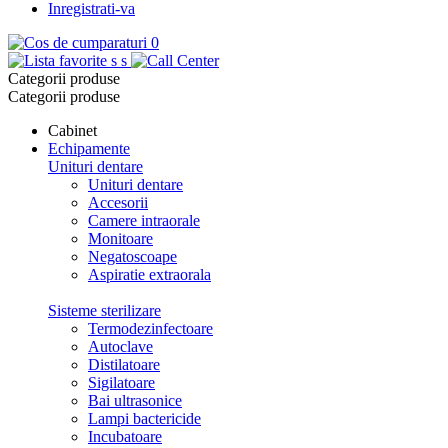
Inregistrati-va
0
s
s
Categorii produse
Categorii produse
Cabinet
Echipamente
Unituri dentare
Unituri dentare
Accesorii
Camere intraorale
Monitoare
Negatoscoape
Aspiratie extraorala
Sisteme sterilizare
Termodezinfectoare
Autoclave
Distilatoare
Sigilatoare
Bai ultrasonice
Lampi bactericide
Incubatoare