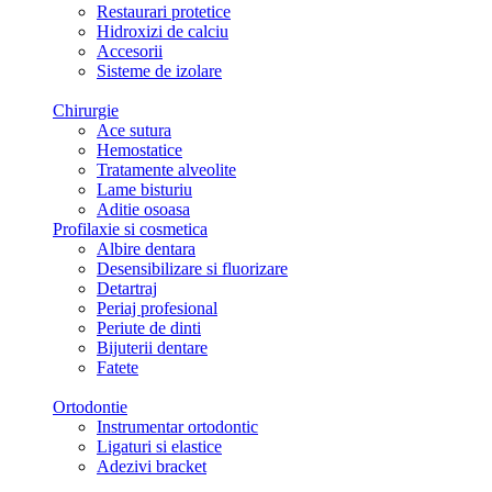
Restaurari protetice
Hidroxizi de calciu
Accesorii
Sisteme de izolare
Chirurgie
Ace sutura
Hemostatice
Tratamente alveolite
Lame bisturiu
Aditie osoasa
Profilaxie si cosmetica
Albire dentara
Desensibilizare si fluorizare
Detartraj
Periaj profesional
Periute de dinti
Bijuterii dentare
Fatete
Ortodontie
Instrumentar ortodontic
Ligaturi si elastice
Adezivi bracket