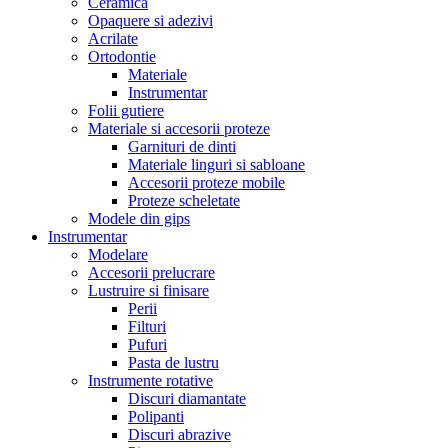
Ceramica
Opaquere si adezivi
Acrilate
Ortodontie
Materiale
Instrumentar
Folii gutiere
Materiale si accesorii proteze
Garnituri de dinti
Materiale linguri si sabloane
Accesorii proteze mobile
Proteze scheletate
Modele din gips
Instrumentar
Modelare
Accesorii prelucrare
Lustruire si finisare
Perii
Filturi
Pufuri
Pasta de lustru
Instrumente rotative
Discuri diamantate
Polipanti
Discuri abrazive