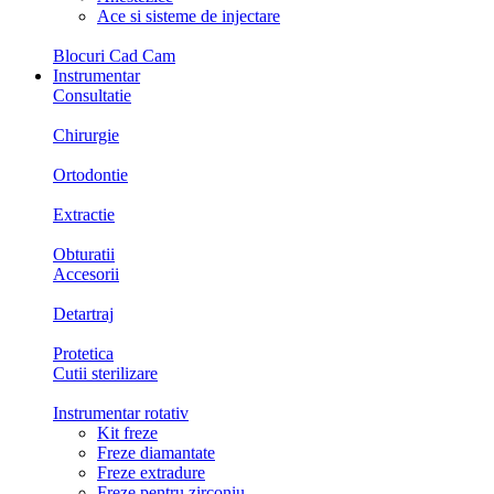
Ace si sisteme de injectare
Blocuri Cad Cam
Instrumentar
Consultatie
Chirurgie
Ortodontie
Extractie
Obturatii
Accesorii
Detartraj
Protetica
Cutii sterilizare
Instrumentar rotativ
Kit freze
Freze diamantate
Freze extradure
Freze pentru zirconiu