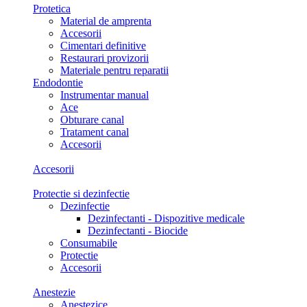
Protetica
Material de amprenta
Accesorii
Cimentari definitive
Restaurari provizorii
Materiale pentru reparatii
Endodontie
Instrumentar manual
Ace
Obturare canal
Tratament canal
Accesorii
Accesorii
Protectie si dezinfectie
Dezinfectie
Dezinfectanti - Dispozitive medicale
Dezinfectanti - Biocide
Consumabile
Protectie
Accesorii
Anestezie
Anestezice