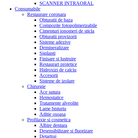
SCANNER INTRAORAL
Consumabile
Restaurare coronara
Obturatii de baza
Compozite fotopolimerizabile
Cimenturi ionomeri de sticla
Obturatii provizorii
Sisteme adezive
Demineralizare
Sigilanti
Finisare si lustruire
Restaurari protetice
Hidroxizi de calciu
Accesorii
Sisteme de izolare
Chirurgie
Ace sutura
Hemostatice
Tratamente alveolite
Lame bisturiu
Aditie osoasa
Profilaxie si cosmetica
Albire dentara
Desensibilizare si fluorizare
Detartraj