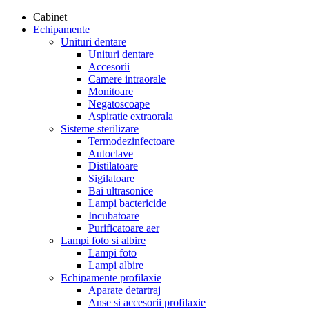
Cabinet
Echipamente
Unituri dentare
Unituri dentare
Accesorii
Camere intraorale
Monitoare
Negatoscoape
Aspiratie extraorala
Sisteme sterilizare
Termodezinfectoare
Autoclave
Distilatoare
Sigilatoare
Bai ultrasonice
Lampi bactericide
Incubatoare
Purificatoare aer
Lampi foto si albire
Lampi foto
Lampi albire
Echipamente profilaxie
Aparate detartraj
Anse si accesorii profilaxie