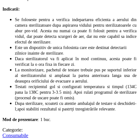
Indicatii:
Se foloseste pentru a verifica indepartarea eficienta a aerului din
camera sterilizatoare dupa aspirarea vidului pentru sterilizatoarele cu
abur pre-vid. Acesta nu numai ca poate fi folosit pentru a verifica
vidul, dar poate detecta scurgeri de aer, dar nu este capabil sa indice
efectul de sterilizare.
Este un dispozitiv de unica folosinta care este destinat detectarii
zilnice inainte de sterilizare.
Daca sterilizatorul va fi aplicat în mod continuu, acesta poate fi
verificat la o ora fixa in fiecare zi.
La monitorizare, pachetul de testare trebuie pus pe suportul inferior
al sterilizatorului si amplasat la partea anterioara langa usa de
deasupra orificiului de evacuare a aerului.
Testati recipientul gol si configurati temperatura si timpul (134C
pana la 138C pentru 3-3.5 min). Apoi rulati programul de sterilizare
(procesul de uscare poate fi omis).
Dupa sterilizare, scoateti cu atentie ambalajul de testare si deschideti-
l;apoi stabiliti rezultatul si pastrtți tnregistrările relevante.
Mod de prezentare
: 1 buc.
Categorie:
Consumabile