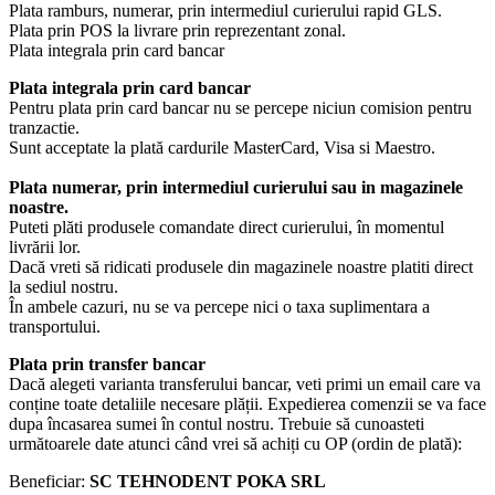
Plata ramburs, numerar, prin intermediul curierului rapid GLS.
Plata prin POS la livrare prin reprezentant zonal.
Plata integrala prin card bancar
Plata integrala prin card bancar
Pentru plata prin card bancar nu se percepe niciun comision pentru
tranzactie.
Sunt acceptate la plată cardurile MasterCard, Visa si Maestro.
Plata numerar, prin intermediul curierului sau in magazinele
noastre.
Puteti plăti produsele comandate direct curierului, în momentul
livrării lor.
Dacă vreti să ridicati produsele din magazinele noastre platiti direct
la sediul nostru.
În ambele cazuri, nu se va percepe nici o taxa suplimentara a
transportului.
Plata prin transfer bancar
Dacă alegeti varianta transferului bancar, veti primi un email care va
conține toate detaliile necesare plății. Expedierea comenzii se va face
dupa încasarea sumei în contul nostru. Trebuie să cunoasteti
următoarele date atunci când vrei să achiți cu OP (ordin de plată):
Beneficiar:
SC TEHNODENT POKA SRL