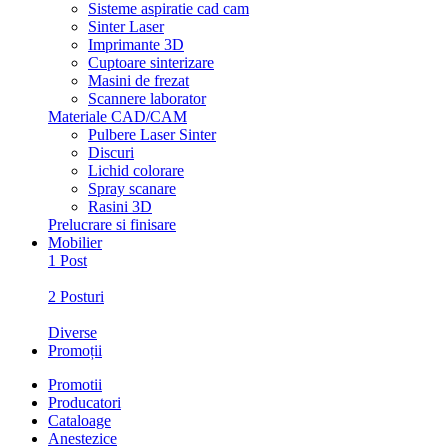
Sisteme aspiratie cad cam
Sinter Laser
Imprimante 3D
Cuptoare sinterizare
Masini de frezat
Scannere laborator
Materiale CAD/CAM
Pulbere Laser Sinter
Discuri
Lichid colorare
Spray scanare
Rasini 3D
Prelucrare si finisare
Mobilier
1 Post
2 Posturi
Diverse
Promoții
Promotii
Producatori
Cataloage
Anestezice