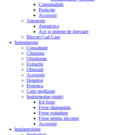
Consumabile
Protectie
Accesorii
Anestezie
Anestezice
Ace si sisteme de injectare
Blocuri Cad Cam
Instrumentar
Consultatie
Chirurgie
Ortodontie
Extractie
Obturatii
Accesorii
Detartraj
Protetica
Cutii sterilizare
Instrumentar rotativ
Kit freze
Freze diamantate
Freze extradure
Freze pentru zirconiu
Accesorii
Implantologie
Implanturi