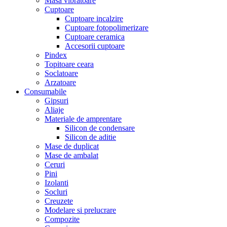
Masa vibratoare
Cuptoare
Cuptoare incalzire
Cuptoare fotopolimerizare
Cuptoare ceramica
Accesorii cuptoare
Pindex
Topitoare ceara
Soclatoare
Arzatoare
Consumabile
Gipsuri
Aliaje
Materiale de amprentare
Silicon de condensare
Silicon de aditie
Mase de duplicat
Mase de ambalat
Ceruri
Pini
Izolanti
Socluri
Creuzete
Modelare si prelucrare
Compozite