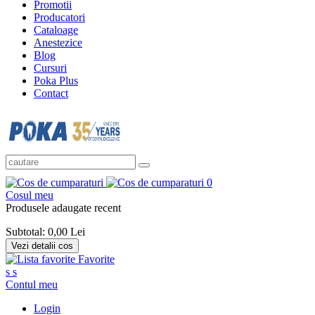
Promotii
Producatori
Cataloage
Anestezice
Blog
Cursuri
Poka Plus
Contact
0
Cosul meu
Produsele adaugate recent
Subtotal:
0,00 Lei
Vezi detalii cos
Favorite
s
s
Contul meu
Login