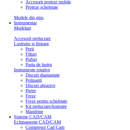
Accesorii proteze mobile
Proteze scheletate
Modele din gips
Instrumentar
Modelare
Accesorii prelucrare
Lustruire si finisare
Perii
Filturi
Pufuri
Pasta de lustru
Instrumente rotative
Discuri diamantate
Polipanti
Discuri abrazive
Pietre
Freze
Freze pentru scheletate
Kit prelucrare/lustruire
Mandrine
Sisteme CAD/CAM
Echipamente CAD/CAM
Compresor Cad Cam