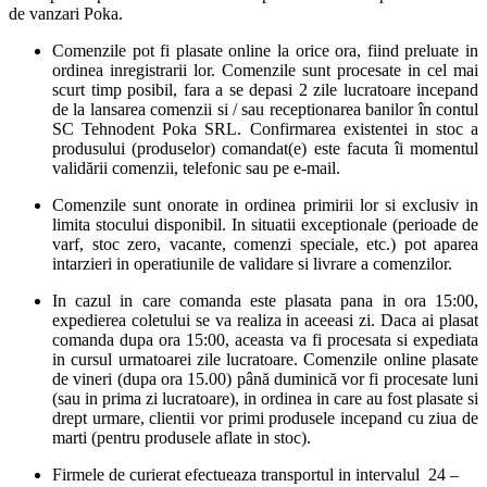
de vanzari Poka.
Comenzile pot fi plasate online la orice ora, fiind preluate in
ordinea inregistrarii lor. Comenzile sunt procesate in cel mai
scurt timp posibil, fara a se depasi 2 zile lucratoare incepand
de la lansarea comenzii si / sau receptionarea banilor în contul
SC Tehnodent Poka SRL. Confirmarea existentei in stoc a
produsului (produselor) comandat(e) este facuta îi momentul
validării comenzii, telefonic sau pe e-mail.
Comenzile sunt onorate in ordinea primirii lor si exclusiv in
limita stocului disponibil. In situatii exceptionale (perioade de
varf, stoc zero, vacante, comenzi speciale, etc.) pot aparea
intarzieri in operatiunile de validare si livrare a comenzilor.
In cazul in care comanda este plasata pana in ora 15:00,
expedierea coletului se va realiza in aceeasi zi. Daca ai plasat
comanda dupa ora 15:00, aceasta va fi procesata si expediata
in cursul urmatoarei zile lucratoare. Comenzile online plasate
de vineri (dupa ora 15.00) până duminică vor fi procesate luni
(sau in prima zi lucratoare), in ordinea in care au fost plasate si
drept urmare, clientii vor primi produsele incepand cu ziua de
marti (pentru produsele aflate in stoc).
Firmele de curierat efectueaza transportul in intervalul 24 –