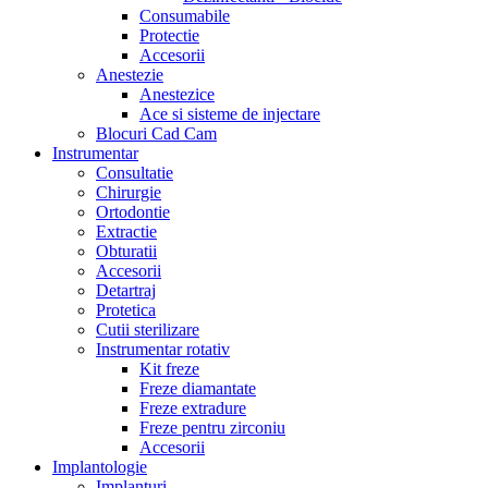
Consumabile
Protectie
Accesorii
Anestezie
Anestezice
Ace si sisteme de injectare
Blocuri Cad Cam
Instrumentar
Consultatie
Chirurgie
Ortodontie
Extractie
Obturatii
Accesorii
Detartraj
Protetica
Cutii sterilizare
Instrumentar rotativ
Kit freze
Freze diamantate
Freze extradure
Freze pentru zirconiu
Accesorii
Implantologie
Implanturi