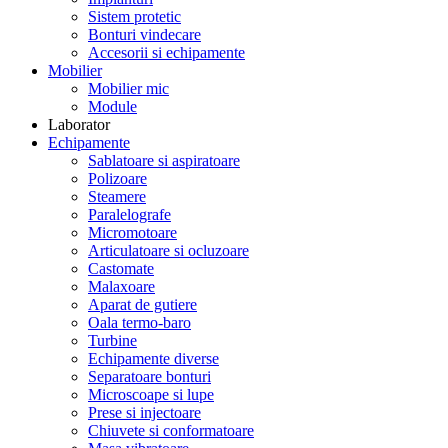
Sistem protetic
Bonturi vindecare
Accesorii si echipamente
Mobilier
Mobilier mic
Module
Laborator
Echipamente
Sablatoare si aspiratoare
Polizoare
Steamere
Paralelografe
Micromotoare
Articulatoare si ocluzoare
Castomate
Malaxoare
Aparat de gutiere
Oala termo-baro
Turbine
Echipamente diverse
Separatoare bonturi
Microscoape si lupe
Prese si injectoare
Chiuvete si conformatoare