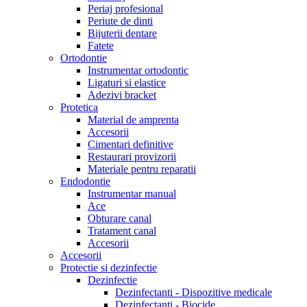
Periaj profesional
Periute de dinti
Bijuterii dentare
Fatete
Ortodontie
Instrumentar ortodontic
Ligaturi si elastice
Adezivi bracket
Protetica
Material de amprenta
Accesorii
Cimentari definitive
Restaurari provizorii
Materiale pentru reparatii
Endodontie
Instrumentar manual
Ace
Obturare canal
Tratament canal
Accesorii
Accesorii
Protectie si dezinfectie
Dezinfectie
Dezinfectanti - Dispozitive medicale
Dezinfectanti - Biocide