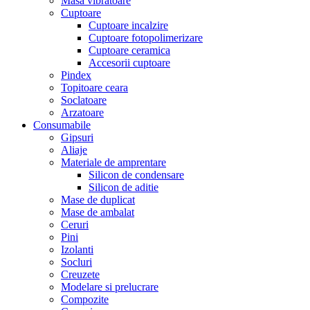
Masa vibratoare
Cuptoare
Cuptoare incalzire
Cuptoare fotopolimerizare
Cuptoare ceramica
Accesorii cuptoare
Pindex
Topitoare ceara
Soclatoare
Arzatoare
Consumabile
Gipsuri
Aliaje
Materiale de amprentare
Silicon de condensare
Silicon de aditie
Mase de duplicat
Mase de ambalat
Ceruri
Pini
Izolanti
Socluri
Creuzete
Modelare si prelucrare
Compozite