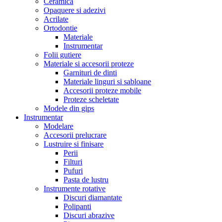
Ceramica
Opaquere si adezivi
Acrilate
Ortodontie
Materiale
Instrumentar
Folii gutiere
Materiale si accesorii proteze
Garnituri de dinti
Materiale linguri si sabloane
Accesorii proteze mobile
Proteze scheletate
Modele din gips
Instrumentar
Modelare
Accesorii prelucrare
Lustruire si finisare
Perii
Filturi
Pufuri
Pasta de lustru
Instrumente rotative
Discuri diamantate
Polipanti
Discuri abrazive