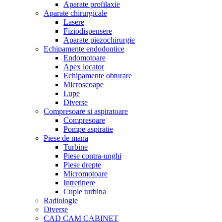
Aparate profilaxie
Aparate chirurgicale
Lasere
Fiziodispensere
Aparate piezochirurgie
Echipamente endodontice
Endomotoare
Apex locator
Echipamente obturare
Microscoape
Lupe
Diverse
Compresoare si aspiratoare
Compresoare
Pompe aspiratie
Piese de mana
Turbine
Piese contra-unghi
Piese drepte
Micromotoare
Intretinere
Cuple turbina
Radiologie
Diverse
CAD CAM CABINET