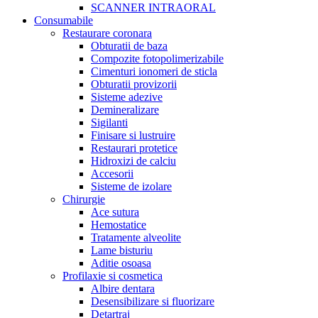
SCANNER INTRAORAL
Consumabile
Restaurare coronara
Obturatii de baza
Compozite fotopolimerizabile
Cimenturi ionomeri de sticla
Obturatii provizorii
Sisteme adezive
Demineralizare
Sigilanti
Finisare si lustruire
Restaurari protetice
Hidroxizi de calciu
Accesorii
Sisteme de izolare
Chirurgie
Ace sutura
Hemostatice
Tratamente alveolite
Lame bisturiu
Aditie osoasa
Profilaxie si cosmetica
Albire dentara
Desensibilizare si fluorizare
Detartraj