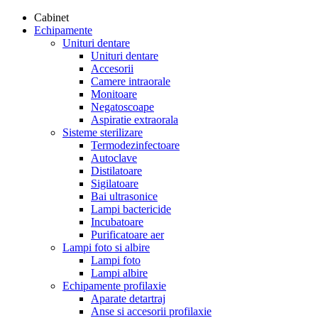
Cabinet
Echipamente
Unituri dentare
Unituri dentare
Accesorii
Camere intraorale
Monitoare
Negatoscoape
Aspiratie extraorala
Sisteme sterilizare
Termodezinfectoare
Autoclave
Distilatoare
Sigilatoare
Bai ultrasonice
Lampi bactericide
Incubatoare
Purificatoare aer
Lampi foto si albire
Lampi foto
Lampi albire
Echipamente profilaxie
Aparate detartraj
Anse si accesorii profilaxie