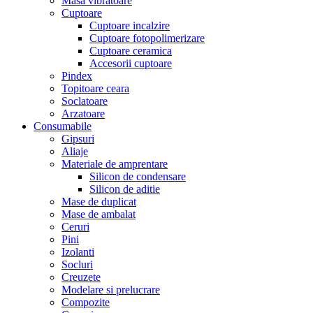
Masa vibratoare
Cuptoare
Cuptoare incalzire
Cuptoare fotopolimerizare
Cuptoare ceramica
Accesorii cuptoare
Pindex
Topitoare ceara
Soclatoare
Arzatoare
Consumabile
Gipsuri
Aliaje
Materiale de amprentare
Silicon de condensare
Silicon de aditie
Mase de duplicat
Mase de ambalat
Ceruri
Pini
Izolanti
Socluri
Creuzete
Modelare si prelucrare
Compozite