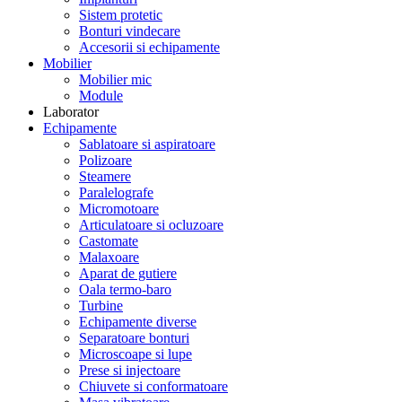
Sistem protetic
Bonturi vindecare
Accesorii si echipamente
Mobilier
Mobilier mic
Module
Laborator
Echipamente
Sablatoare si aspiratoare
Polizoare
Steamere
Paralelografe
Micromotoare
Articulatoare si ocluzoare
Castomate
Malaxoare
Aparat de gutiere
Oala termo-baro
Turbine
Echipamente diverse
Separatoare bonturi
Microscoape si lupe
Prese si injectoare
Chiuvete si conformatoare