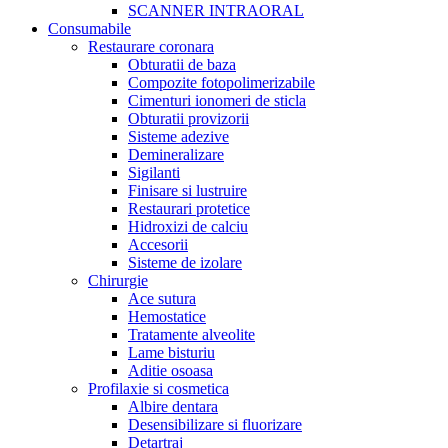
SCANNER INTRAORAL
Consumabile
Restaurare coronara
Obturatii de baza
Compozite fotopolimerizabile
Cimenturi ionomeri de sticla
Obturatii provizorii
Sisteme adezive
Demineralizare
Sigilanti
Finisare si lustruire
Restaurari protetice
Hidroxizi de calciu
Accesorii
Sisteme de izolare
Chirurgie
Ace sutura
Hemostatice
Tratamente alveolite
Lame bisturiu
Aditie osoasa
Profilaxie si cosmetica
Albire dentara
Desensibilizare si fluorizare
Detartraj