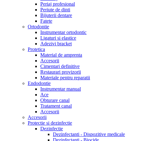
Periaj profesional
Periute de dinti
Bijuterii dentare
Fatete
Ortodontie
Instrumentar ortodontic
Ligaturi si elastice
Adezivi bracket
Protetica
Material de amprenta
Accesorii
Cimentari definitive
Restaurari provizorii
Materiale pentru reparatii
Endodontie
Instrumentar manual
Ace
Obturare canal
Tratament canal
Accesorii
Accesorii
Protectie si dezinfectie
Dezinfectie
Dezinfectanti - Dispozitive medicale
Dezinfectanti - Biocide