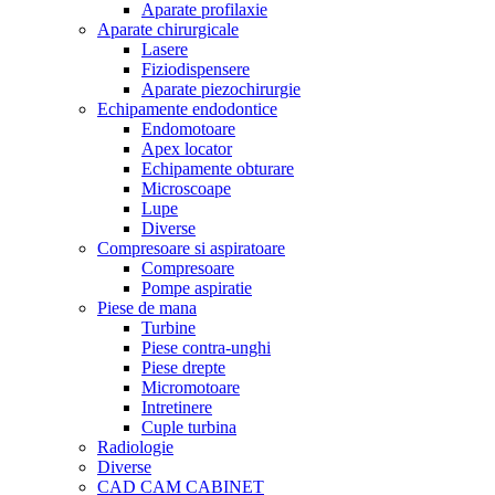
Aparate profilaxie
Aparate chirurgicale
Lasere
Fiziodispensere
Aparate piezochirurgie
Echipamente endodontice
Endomotoare
Apex locator
Echipamente obturare
Microscoape
Lupe
Diverse
Compresoare si aspiratoare
Compresoare
Pompe aspiratie
Piese de mana
Turbine
Piese contra-unghi
Piese drepte
Micromotoare
Intretinere
Cuple turbina
Radiologie
Diverse
CAD CAM CABINET