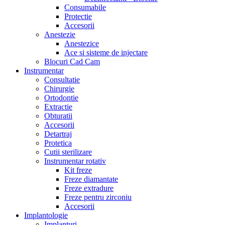
Consumabile
Protectie
Accesorii
Anestezie
Anestezice
Ace si sisteme de injectare
Blocuri Cad Cam
Instrumentar
Consultatie
Chirurgie
Ortodontie
Extractie
Obturatii
Accesorii
Detartraj
Protetica
Cutii sterilizare
Instrumentar rotativ
Kit freze
Freze diamantate
Freze extradure
Freze pentru zirconiu
Accesorii
Implantologie
Implanturi