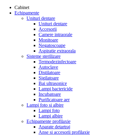
Cabinet
Echipamente
Unituri dentare
Unituri dentare
Accesorii
Camere intraorale
Monitoare
Negatoscoape
Aspiratie extraorala
Sisteme sterilizare
Termodezinfectoare
Autoclave
Distilatoare
Sigilatoare
Bai ultrasonice
Lampi bactericide
Incubatoare
Purificatoare aer
Lampi foto si albire
Lampi foto
Lampi albire
Echipamente profilaxie
Aparate detartraj
Anse si accesorii profilaxie