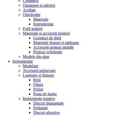
Ceramica
Opaquere si adezivi
Acrilate
Ortodontie
Materiale
Instrumentar
Folii gutiere
Materiale si accesorii proteze
Garnituri de dinti
Materiale linguri si sabloane
Accesorii proteze mobile
Proteze scheletate
Modele din gips
Instrumentar
Modelare
Accesorii prelucrare
Lustruire si finisare
Perii
Filturi
Pufuri
Pasta de lustru
Instrumente rotative
Discuri diamantate
Polipanti
Discuri abrazive