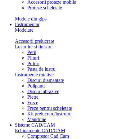
Accesorii proteze mobile
Proteze scheletate
Modele din gips
Instrumentar
Modelare
Accesorii prelucrare
Lustruire si finisare
Perii
Filturi
Pufuri
Pasta de lustru
Instrumente rotative
Discuri diamantate
Polipanti
Discuri abrazive
Pietre
Freze
Freze pentru scheletate
Kit prelucrare/lustruire
Mandrine
Sisteme CAD/CAM
Echipamente CAD/CAM
Compresor Cad Cam