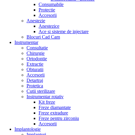
Consumabile
Protectie
Accesorii
Anestezie
Anestezice
Ace si sisteme de injectare
Blocuri Cad Cam
Instrumentar
Consultatie
Chirurgie
Ortodontie
Extractie
Obturatii
Accesorii
Detartraj
Protetica
Cutii sterilizare
Instrumentar rotativ
Kit freze
Freze diamantate
Freze extradure
Freze pentru zirconiu
Accesorii
Implantologie
Implanturi