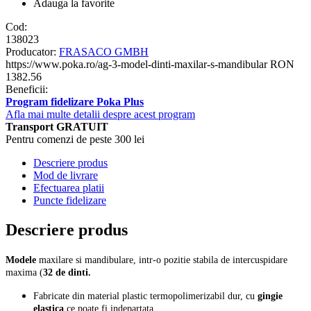
Adauga la favorite
Cod:
138023
Producator:
FRASACO GMBH
https://www.poka.ro/ag-3-model-dinti-maxilar-s-mandibular
RON
1382.56
Beneficii:
Program fidelizare Poka Plus
Afla mai multe detalii despre acest program
Transport GRATUIT
Pentru comenzi de peste 300 lei
Descriere produs
Mod de livrare
Efectuarea platii
Puncte fidelizare
Descriere produs
Modele
maxilare si mandibulare, intr-o pozitie stabila de intercuspidare
maxima (
32 de dinti.
Fabricate din material plastic termopolimerizabil dur, cu
gingie
elastica
ce poate fi indepartata.