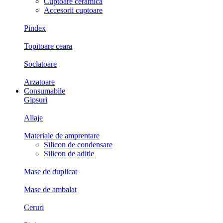
Cuptoare ceramica
Accesorii cuptoare
Pindex
Topitoare ceara
Soclatoare
Arzatoare
Consumabile
Gipsuri
Aliaje
Materiale de amprentare
Silicon de condensare
Silicon de aditie
Mase de duplicat
Mase de ambalat
Ceruri