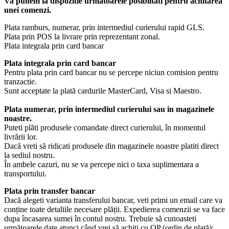
Va punem la dispozitie urmatoarele posibiltati pentru achitarea
unei comenzi.
Plata ramburs, numerar, prin intermediul curierului rapid GLS.
Plata prin POS la livrare prin reprezentant zonal.
Plata integrala prin card bancar
Plata integrala prin card bancar
Pentru plata prin card bancar nu se percepe niciun comision pentru
tranzactie.
Sunt acceptate la plată cardurile MasterCard, Visa si Maestro.
Plata numerar, prin intermediul curierului sau in magazinele
noastre.
Puteti plăti produsele comandate direct curierului, în momentul
livrării lor.
Dacă vreti să ridicati produsele din magazinele noastre platiti direct
la sediul nostru.
În ambele cazuri, nu se va percepe nici o taxa suplimentara a
transportului.
Plata prin transfer bancar
Dacă alegeti varianta transferului bancar, veti primi un email care va
conține toate detaliile necesare plății. Expedierea comenzii se va face
dupa încasarea sumei în contul nostru. Trebuie să cunoasteti
următoarele date atunci când vrei să achiți cu OP (ordin de plată):