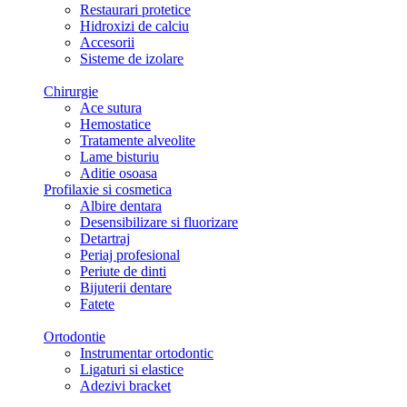
Restaurari protetice
Hidroxizi de calciu
Accesorii
Sisteme de izolare
Chirurgie
Ace sutura
Hemostatice
Tratamente alveolite
Lame bisturiu
Aditie osoasa
Profilaxie si cosmetica
Albire dentara
Desensibilizare si fluorizare
Detartraj
Periaj profesional
Periute de dinti
Bijuterii dentare
Fatete
Ortodontie
Instrumentar ortodontic
Ligaturi si elastice
Adezivi bracket