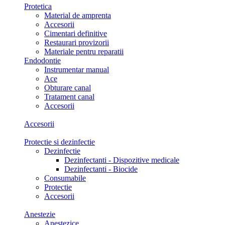
Protetica
Material de amprenta
Accesorii
Cimentari definitive
Restaurari provizorii
Materiale pentru reparatii
Endodontie
Instrumentar manual
Ace
Obturare canal
Tratament canal
Accesorii
Accesorii
Protectie si dezinfectie
Dezinfectie
Dezinfectanti - Dispozitive medicale
Dezinfectanti - Biocide
Consumabile
Protectie
Accesorii
Anestezie
Anestezice