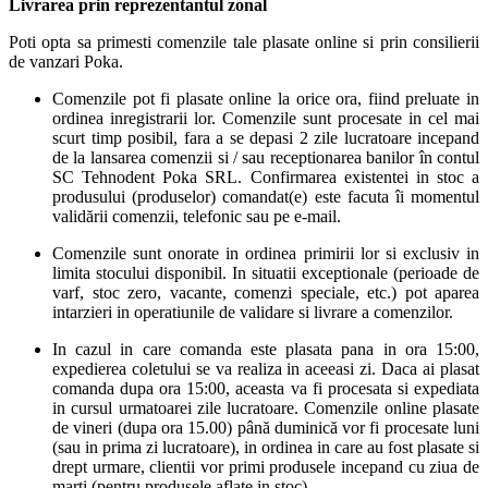
Livrarea prin reprezentantul zonal
Poti opta sa primesti comenzile tale plasate online si prin consilierii
de vanzari Poka.
Comenzile pot fi plasate online la orice ora, fiind preluate in
ordinea inregistrarii lor. Comenzile sunt procesate in cel mai
scurt timp posibil, fara a se depasi 2 zile lucratoare incepand
de la lansarea comenzii si / sau receptionarea banilor în contul
SC Tehnodent Poka SRL. Confirmarea existentei in stoc a
produsului (produselor) comandat(e) este facuta îi momentul
validării comenzii, telefonic sau pe e-mail.
Comenzile sunt onorate in ordinea primirii lor si exclusiv in
limita stocului disponibil. In situatii exceptionale (perioade de
varf, stoc zero, vacante, comenzi speciale, etc.) pot aparea
intarzieri in operatiunile de validare si livrare a comenzilor.
In cazul in care comanda este plasata pana in ora 15:00,
expedierea coletului se va realiza in aceeasi zi. Daca ai plasat
comanda dupa ora 15:00, aceasta va fi procesata si expediata
in cursul urmatoarei zile lucratoare. Comenzile online plasate
de vineri (dupa ora 15.00) până duminică vor fi procesate luni
(sau in prima zi lucratoare), in ordinea in care au fost plasate si
drept urmare, clientii vor primi produsele incepand cu ziua de
marti (pentru produsele aflate in stoc).