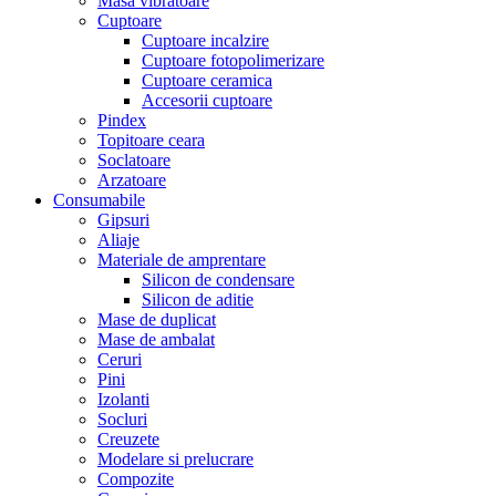
Masa vibratoare
Cuptoare
Cuptoare incalzire
Cuptoare fotopolimerizare
Cuptoare ceramica
Accesorii cuptoare
Pindex
Topitoare ceara
Soclatoare
Arzatoare
Consumabile
Gipsuri
Aliaje
Materiale de amprentare
Silicon de condensare
Silicon de aditie
Mase de duplicat
Mase de ambalat
Ceruri
Pini
Izolanti
Socluri
Creuzete
Modelare si prelucrare
Compozite