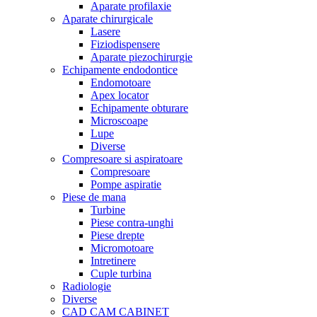
Aparate profilaxie
Aparate chirurgicale
Lasere
Fiziodispensere
Aparate piezochirurgie
Echipamente endodontice
Endomotoare
Apex locator
Echipamente obturare
Microscoape
Lupe
Diverse
Compresoare si aspiratoare
Compresoare
Pompe aspiratie
Piese de mana
Turbine
Piese contra-unghi
Piese drepte
Micromotoare
Intretinere
Cuple turbina
Radiologie
Diverse
CAD CAM CABINET