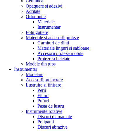
Ceramica
Opaquere si adezivi
Acrilate
Ortodontie
Materiale
Instrumentar
Folii gutiere
Materiale si accesorii proteze
Garnituri de dinti
Materiale linguri si sabloane
Accesorii proteze mobile
Proteze scheletate
Modele din gips
Instrumentar
Modelare
Accesorii prelucrare
Lustruire si finisare
Perii
Filturi
Pufuri
Pasta de lustru
Instrumente rotative
Discuri diamantate
Polipanti
Discuri abrazive