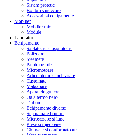
Sistem protetic
Bonturi vindecare
Accesorii si echipamente
Mobilier
Mobilier mic
Module
Laborator
Echipamente
Sablatoare si aspiratoare
Polizoare
Steamere
Paralelografe
Micromotoare
Articulatoare si ocluzoare
Castomate
Malaxoare
Aparat de gutiere
Oala termo-baro
Turbine
Echipamente diverse
Separatoare bonturi
Microscoape si lupe
Prese si injectoare
Chiuvete si conformatoare