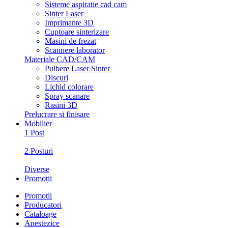
Sisteme aspiratie cad cam
Sinter Laser
Imprimante 3D
Cuptoare sinterizare
Masini de frezat
Scannere laborator
Materiale CAD/CAM
Pulbere Laser Sinter
Discuri
Lichid colorare
Spray scanare
Rasini 3D
Prelucrare si finisare
Mobilier
1 Post
2 Posturi
Diverse
Promoții
Promotii
Producatori
Cataloage
Anestezice