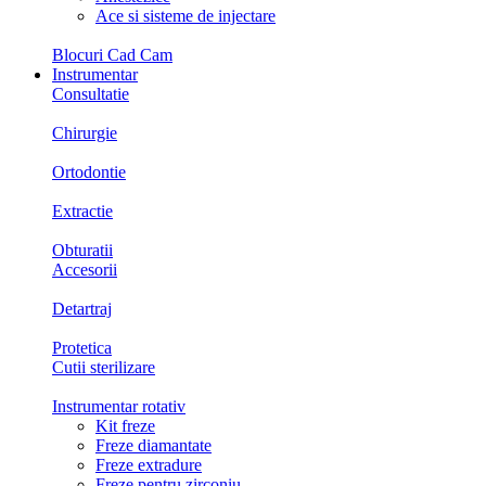
Ace si sisteme de injectare
Blocuri Cad Cam
Instrumentar
Consultatie
Chirurgie
Ortodontie
Extractie
Obturatii
Accesorii
Detartraj
Protetica
Cutii sterilizare
Instrumentar rotativ
Kit freze
Freze diamantate
Freze extradure
Freze pentru zirconiu