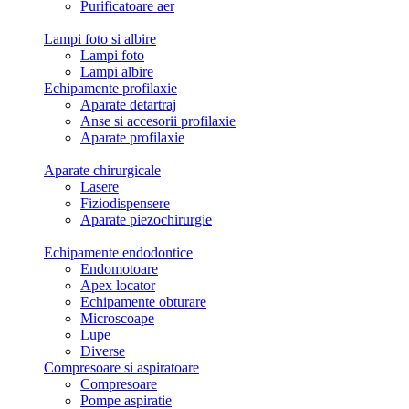
Purificatoare aer
Lampi foto si albire
Lampi foto
Lampi albire
Echipamente profilaxie
Aparate detartraj
Anse si accesorii profilaxie
Aparate profilaxie
Aparate chirurgicale
Lasere
Fiziodispensere
Aparate piezochirurgie
Echipamente endodontice
Endomotoare
Apex locator
Echipamente obturare
Microscoape
Lupe
Diverse
Compresoare si aspiratoare
Compresoare
Pompe aspiratie