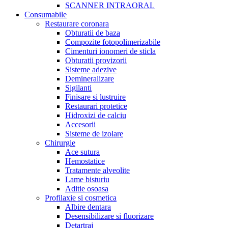
SCANNER INTRAORAL
Consumabile
Restaurare coronara
Obturatii de baza
Compozite fotopolimerizabile
Cimenturi ionomeri de sticla
Obturatii provizorii
Sisteme adezive
Demineralizare
Sigilanti
Finisare si lustruire
Restaurari protetice
Hidroxizi de calciu
Accesorii
Sisteme de izolare
Chirurgie
Ace sutura
Hemostatice
Tratamente alveolite
Lame bisturiu
Aditie osoasa
Profilaxie si cosmetica
Albire dentara
Desensibilizare si fluorizare
Detartraj