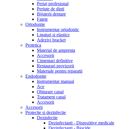
Periaj profesional
Periute de dinti
Bijuterii dentare
Fatete
Ortodontie
Instrumentar ortodontic
Ligaturi si elastice
Adezivi bracket
Protetica
Material de amprenta
Accesorii
Cimentari definitive
Restaurari provizorii
Materiale pentru reparatii
Endodontie
Instrumentar manual
Ace
Obturare canal
Tratament canal
Accesorii
Accesorii
Protectie si dezinfectie
Dezinfectie
Dezinfectanti - Dispozitive medicale
Dezinfectanti - Biocide