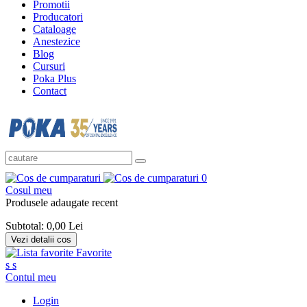
Promotii
Producatori
Cataloage
Anestezice
Blog
Cursuri
Poka Plus
Contact
0
Cosul meu
Produsele adaugate recent
Subtotal:
0,00 Lei
Vezi detalii cos
Favorite
s
s
Contul meu
Login