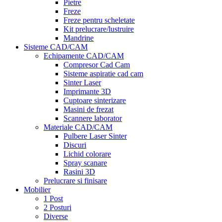
Pietre
Freze
Freze pentru scheletate
Kit prelucrare/lustruire
Mandrine
Sisteme CAD/CAM
Echipamente CAD/CAM
Compresor Cad Cam
Sisteme aspiratie cad cam
Sinter Laser
Imprimante 3D
Cuptoare sinterizare
Masini de frezat
Scannere laborator
Materiale CAD/CAM
Pulbere Laser Sinter
Discuri
Lichid colorare
Spray scanare
Rasini 3D
Prelucrare si finisare
Mobilier
1 Post
2 Posturi
Diverse