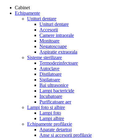
Cabinet
Echipamente
Unituri dentare
Unituri dentare
Accesorii
Camere intraorale
Monitoare
Negatoscoape
Aspiratie extraorala
Sisteme sterilizare
Termodezinfectoare
Autoclave
Distilatoare
Sigilatoare
Bai ultrasonice
Lampi bactericide
Incubatoare
Purificatoare aer
Lampi foto si albire
Lampi foto
Lampi albire
Echipamente profilaxie
Aparate detartraj
Anse si accesorii profilaxie