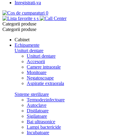
Inregistrati-va
0
s
s
Categorii produse
Categorii produse
Cabinet
Echipamente
Unituri dentare
Unituri dentare
Accesorii
Camere intraorale
Monitoare
Negatoscoape
Aspiratie extraorala
Sisteme sterilizare
Termodezinfectoare
Autoclave
Distilatoare
Sigilatoare
Bai ultrasonice
Lampi bactericide
Incubatoare