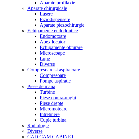
Aparate profilaxie
Aparate chirurgicale
Lasere
Fiziodispensere
Aparate piezochirurgie
Echipamente endodontice
Endomotoare
Apex locator
Echipamente obturare
Microscoape
Lupe
Diverse
Compresoare si aspiratoare
Compresoare
Pompe aspiratie
Piese de mana
Turbine
Piese contra-unghi
Piese drepte
Micromotoare
Intretinere
Cuple turbina
Radiologie
Diverse
CAD CAM CABINET