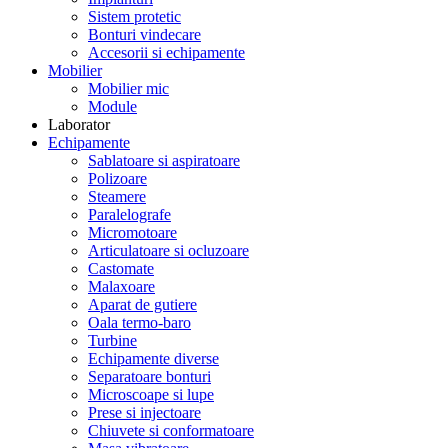
Sistem protetic
Bonturi vindecare
Accesorii si echipamente
Mobilier
Mobilier mic
Module
Laborator
Echipamente
Sablatoare si aspiratoare
Polizoare
Steamere
Paralelografe
Micromotoare
Articulatoare si ocluzoare
Castomate
Malaxoare
Aparat de gutiere
Oala termo-baro
Turbine
Echipamente diverse
Separatoare bonturi
Microscoape si lupe
Prese si injectoare
Chiuvete si conformatoare