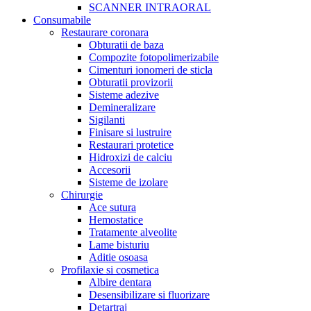
SCANNER INTRAORAL
Consumabile
Restaurare coronara
Obturatii de baza
Compozite fotopolimerizabile
Cimenturi ionomeri de sticla
Obturatii provizorii
Sisteme adezive
Demineralizare
Sigilanti
Finisare si lustruire
Restaurari protetice
Hidroxizi de calciu
Accesorii
Sisteme de izolare
Chirurgie
Ace sutura
Hemostatice
Tratamente alveolite
Lame bisturiu
Aditie osoasa
Profilaxie si cosmetica
Albire dentara
Desensibilizare si fluorizare
Detartraj