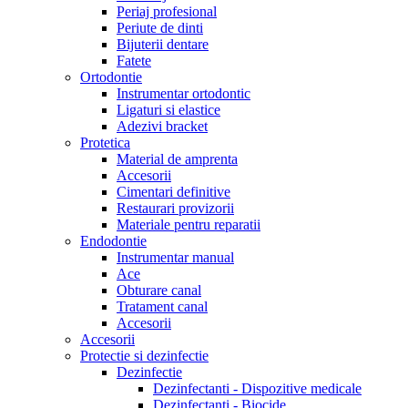
Periaj profesional
Periute de dinti
Bijuterii dentare
Fatete
Ortodontie
Instrumentar ortodontic
Ligaturi si elastice
Adezivi bracket
Protetica
Material de amprenta
Accesorii
Cimentari definitive
Restaurari provizorii
Materiale pentru reparatii
Endodontie
Instrumentar manual
Ace
Obturare canal
Tratament canal
Accesorii
Accesorii
Protectie si dezinfectie
Dezinfectie
Dezinfectanti - Dispozitive medicale
Dezinfectanti - Biocide