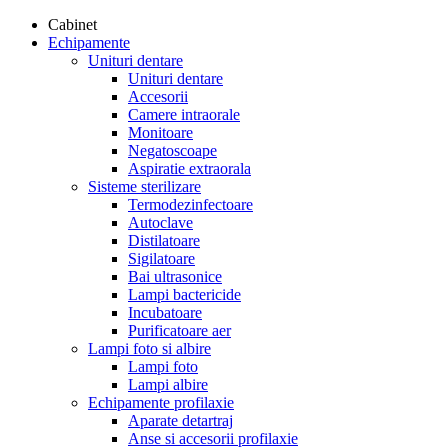
Cabinet
Echipamente
Unituri dentare
Unituri dentare
Accesorii
Camere intraorale
Monitoare
Negatoscoape
Aspiratie extraorala
Sisteme sterilizare
Termodezinfectoare
Autoclave
Distilatoare
Sigilatoare
Bai ultrasonice
Lampi bactericide
Incubatoare
Purificatoare aer
Lampi foto si albire
Lampi foto
Lampi albire
Echipamente profilaxie
Aparate detartraj
Anse si accesorii profilaxie