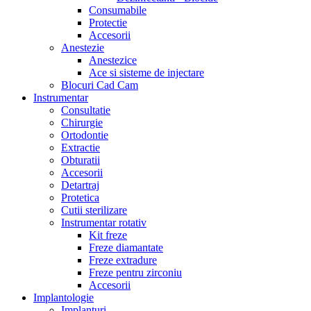
Consumabile
Protectie
Accesorii
Anestezie
Anestezice
Ace si sisteme de injectare
Blocuri Cad Cam
Instrumentar
Consultatie
Chirurgie
Ortodontie
Extractie
Obturatii
Accesorii
Detartraj
Protetica
Cutii sterilizare
Instrumentar rotativ
Kit freze
Freze diamantate
Freze extradure
Freze pentru zirconiu
Accesorii
Implantologie
Implanturi