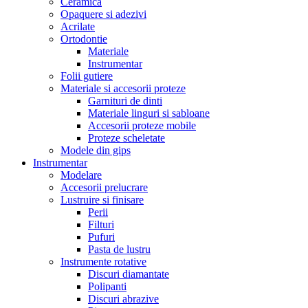
Ceramica
Opaquere si adezivi
Acrilate
Ortodontie
Materiale
Instrumentar
Folii gutiere
Materiale si accesorii proteze
Garnituri de dinti
Materiale linguri si sabloane
Accesorii proteze mobile
Proteze scheletate
Modele din gips
Instrumentar
Modelare
Accesorii prelucrare
Lustruire si finisare
Perii
Filturi
Pufuri
Pasta de lustru
Instrumente rotative
Discuri diamantate
Polipanti
Discuri abrazive