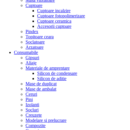
Masa vibratoare
Cuptoare
Cuptoare incalzire
Cuptoare fotopolimerizare
Cuptoare ceramica
Accesorii cuptoare
Pindex
Topitoare ceara
Soclatoare
Arzatoare
Consumabile
Gipsuri
Aliaje
Materiale de amprentare
Silicon de condensare
Silicon de aditie
Mase de duplicat
Mase de ambalat
Ceruri
Pini
Izolanti
Socluri
Creuzete
Modelare si prelucrare
Compozite